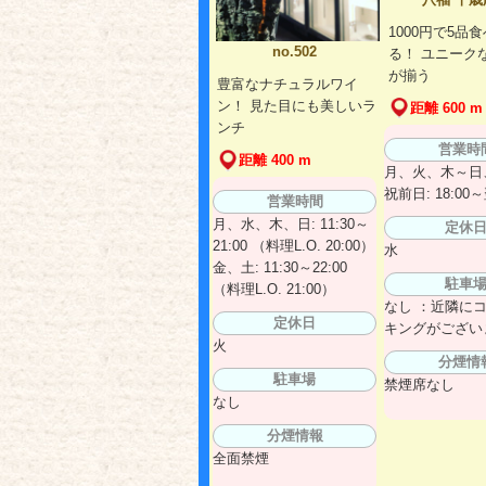
1000円で5品
no.502
る！ ユニーク
が揃う
豊富なナチュラルワイ
ン！ 見た目にも美しいラ
距離 600 m
ンチ
営業時
距離 400 m
月、火、木～日
祝前日: 18:00～
営業時間
月、水、木、日: 11:30～
定休
21:00 （料理L.O. 20:00）
水
金、土: 11:30～22:00
駐車
（料理L.O. 21:00）
なし ：近隣に
定休日
キングがござい
火
分煙情
駐車場
禁煙席なし
なし
分煙情報
全面禁煙