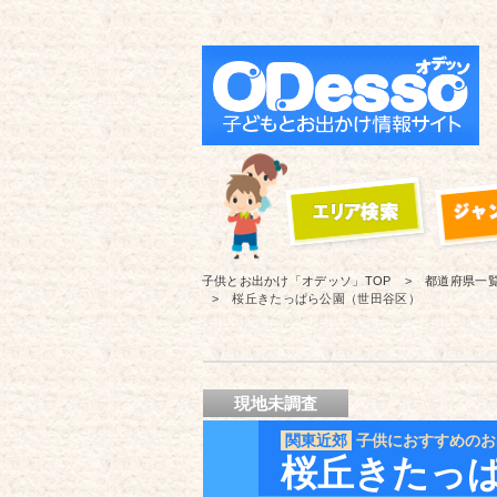
子供とお出かけ「オデッソ」
TOP
都道府県一
桜丘きたっぱら公園（世田谷区）
現地未調査
関東近郊
子供におすすめのお
桜丘きたっ