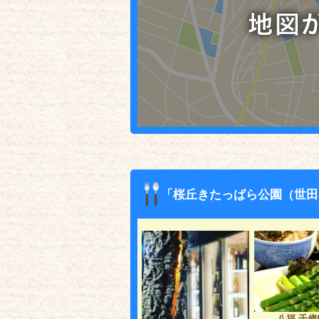
「桜丘きたっぱら公園（世田
八福 千歳