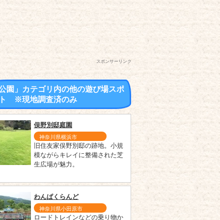
スポンサーリンク
公園」カテゴリ内の他の遊び場スポ
ト ※現地調査済のみ
俣野別邸庭園
神奈川県横浜市
旧住友家俣野別邸の跡地。小規
模ながらキレイに整備された芝
生広場が魅力。
わんぱくらんど
神奈川県小田原市
ロードトレインなどの乗り物か