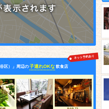
ネット予約あり
子連れOKな
谷区）」周辺の
飲食店
船橋
BAR 72