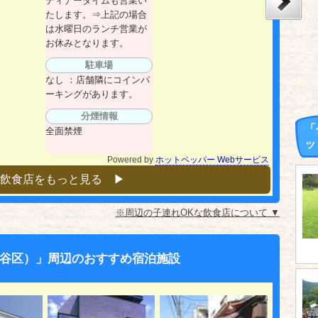
ディナータイムも営業い
たします。⇒上記の場合
は水曜日のランチ営業が
お休みとなります。
駐車場
なし ：店舗隣にコインパ
ーキングがあります。
分煙情報
「
全面禁煙
ッ
Powered by
ホットペッパー Webサービス
飲食店をもっと見る ▶︎
※周辺の子連れOKな飲食店について ▼
谷区）」周辺のおすすめ宿泊施設