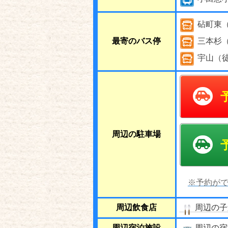
砧町東
最寄のバス停
三本杉
宇山（
周辺の駐車場
※予約がで
周辺飲食店
周辺の子
周辺宿泊施設
周辺の宿