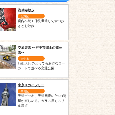
浅草寺散歩
台東区
境内へ続く仲見世通りで食べ歩
きとお散歩。
交通遊園 〜府中市郷土の森公
園〜
府中市
1回100円のとってもお得なゴー
カートで遊べる交通公園
東京スカイツリー
墨田区
天望デッキ、天望回廊の2つの眺
望が楽しめる。ガラス床もスリ
ル満点