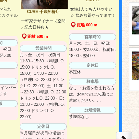
食べられ
女性1人でも入りやすい
CURE 千歳船橋店
なカクテル
☆ 飲み放題やってます！
一軒家デザイナーズ空間
距離 600 m
♪ 記念日特典★
距離 600 m
営業時間
間
月～木、土、日、祝日:
営業時間
、祝日、
18:00～翌2:00金、祝前日:
月～金、祝日、祝前日:
翌5:00
18:00～翌4:00
11:30～15:30 （料理L.O.
日
定休日
15:00 ドリンクL.O.
不定休
15:00）17:30～22:30
（料理L.O. 22:00 ドリン
場
駐車場
クL.O. 22:00）土: 11:30
コインパー
なし ：お酒を飲まれる方
～22:30 （料理L.O. 22:00
ます
は、お車でのご来店はご
ドリンクL.O. 22:00）日:
遠慮ください。...
報
11:30～22:00 （料理L.O.
分煙情報
22:00 ドリンクL.O.
禁煙席なし
22:00）
定休日
※月曜日が祝日の場合は