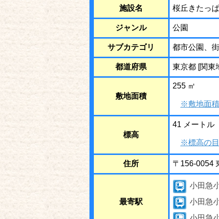
施設名
桜丘きたっ
ジャンル
公園
サブカテゴリ
都市公園、
都道府県
東京都 [関東
255 ㎡
敷地面積
※敷地面積
41 メートル
標高
※標高の目
住所
〒156-00
小田急
最寄駅
小田急
小田急