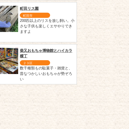
町田リス園
町田市
200匹以上のリスを放し飼い。小
さな子供も楽しくエサやりでき
ますよ
柴又おもちゃ博物館とハイカラ
横丁
２３区
数千種類もの駄菓子・雑貨と、
昔なつかしいおもちゃが勢ぞろ
い