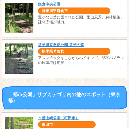
鎌倉中央公園
神奈川県鎌倉市
豊かな自然に囲まれた公園。里山風景、森林散策、
疎林広場が魅力。
益子県立自然公園 益子の森
栃木県芳賀郡
アスレチックをしながらハイキング。360°パノラマ
の展望塔は絶景！
「都市公園」サブカテゴリ内の他のスポット（東京
都）
木曽山崎公園（町田市）
町田市