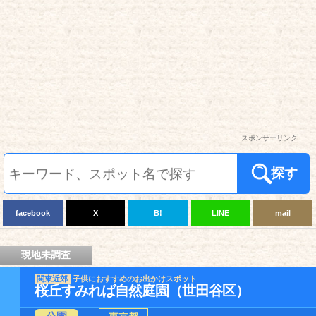
スポンサーリンク
探す
facebook
X
B!
LINE
mail
現地未調査
関東近郊
子供におすすめのお出かけスポット
桜丘すみれば自然庭園（世田谷区）