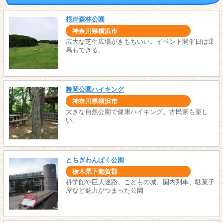
根岸森林公園
神奈川県横浜市
広大な芝生広場がきもちいい。イベント開催日は乗
馬もできる。
舞岡公園ハイキング
神奈川県横浜市
大きな自然公園で健康ハイキング。古民家も楽し
い。
とちぎわんぱく公園
栃木県下都賀郡
科学館や巨大迷路、こどもの城、園内列車、駄菓子
屋など魅力がつまった公園