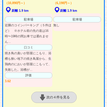
（10,890円～）
（6,198円～）
距離 1.9 km
距離 1.9 km
駐車場
駐車場
近隣のコインパーキング（５件ほ
無し
ど） ※ホテル前の先の道は16
時〜19時の間お車では通れませ
ん...
口コミ
焼き鳥の臭いが部屋にこもり、浴
槽も狭い地下の焼き鳥屋から、生
鶏肉のにおいが部屋にこもって、
失敗した。浴槽が...
評価
3.62
次の４件を見る