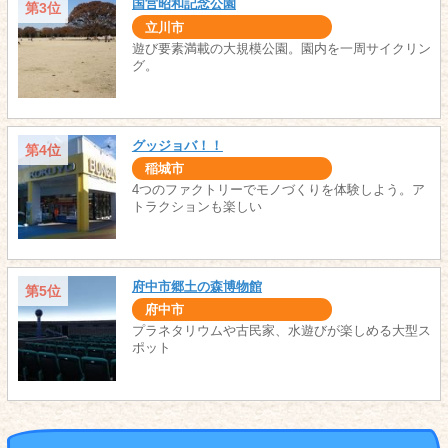
国営昭和記念公園
第3位
立川市
遊び要素満載の大規模公園。園内を一周サイクリン
グ。
グッジョバ！！
第4位
稲城市
4つのファクトリーでモノづくりを体験しよう。ア
トラクションも楽しい
府中市郷土の森博物館
第5位
府中市
プラネタリウムや古民家、水遊びが楽しめる大型ス
ポット