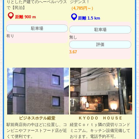
りとした戸建てのへーベルハウス
ジデンス！
で【民泊】
（4,785円～）
距離 900 m
距離 1.5 km
駐車場
駐車場
有り
無し
評価
3.67
ビジネスホテル経堂
ＫＹＯＤＯ ＨＯＵＳＥ
駅前商店街の中ほどに位置し、コ
経堂Ｃｏｒｔｙ隣の貸切りコンド
ンビニやファーストフード店が近
ミニアム。キッチン設備完備して
くて便利です。
おります。電話予約不可。