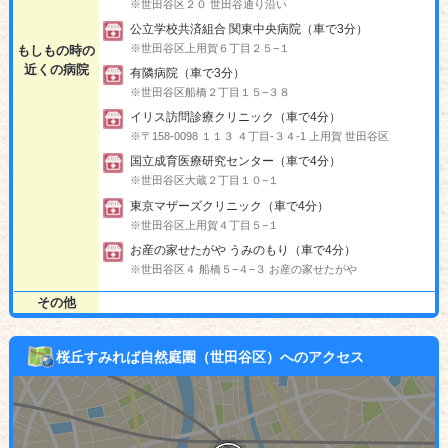
※世田谷区２０ 世田谷通り沿い
公立学校共済組合 関東中央病院（車で3分）
※世田谷区上用賀６丁目２５−１
もしもの時の
近くの病院
有隣病院（車で3分）
※世田谷区船橋２丁目１５−３８
イリス訪問診療クリニック（車で4分）
※〒158-0098 １１３ ４丁目-３４-1 上用賀 世田谷区
国立成育医療研究センター（車で4分）
※世田谷区大蔵２丁目１０−１
東京マザーズクリニック（車で4分）
※世田谷区上用賀４丁目５−１
お産の家せたがや うみのもり（車で4分）
※世田谷区４ 船橋５−４−３ お産の家せたがや
その他
桜丘すみれば自然庭園（世田谷区）へのアクセス