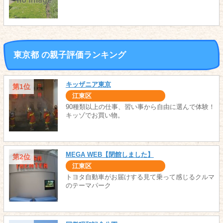
東京都 の親子評価ランキング
キッザニア東京
第1位
江東区
90種類以上の仕事、習い事から自由に選んで体験！
キッゾでお買い物。
MEGA WEB【閉館しました】
第2位
江東区
トヨタ自動車がお届けする見て乗って感じるクルマ
のテーマパーク