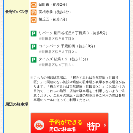
砧町東（徒歩2分）
最寄のバス停
実相寺前（徒歩4分）
桜丘五（徒歩7分）
リパーク 世田谷桜丘５丁目第３（徒歩5分）
※世田谷区桜丘５丁目９
コインパーク 千歳船橋（徒歩10分）
※世田谷区桜丘２丁目２１
タイムズ 砧第１２（徒歩11分）
※世田谷区砧４丁目３１
※こちらの周辺駐車場に、「桜丘すみれば自然庭園（世田谷
区）」に関連のない施設や店舗の駐車場が表示される場合があ
ります。「桜丘すみれば自然庭園（世田谷区）」にお出かけの
目的で、これらの施設・店舗の駐車場をご利用しないようご注
意ください。これらの施設・店舗の駐車場をご利用の際は各駐
車場のルールに従ってご利用ください。
周辺の駐車場
予約ができる
周辺の駐車場