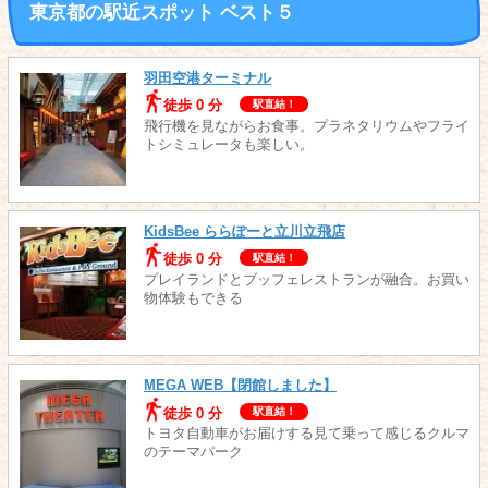
東京都の駅近スポット ベスト５
羽田空港ターミナル
徒歩 0 分
駅直結！
飛行機を見ながらお食事。プラネタリウムやフライ
トシミュレータも楽しい。
KidsBee ららぽーと立川立飛店
徒歩 0 分
駅直結！
プレイランドとブッフェレストランが融合。お買い
物体験もできる
MEGA WEB【閉館しました】
徒歩 0 分
駅直結！
トヨタ自動車がお届けする見て乗って感じるクルマ
のテーマパーク