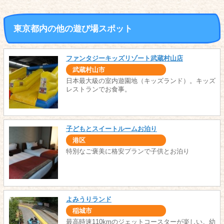
東京都内の他の遊び場スポット
ファンタジーキッズリゾート武蔵村山店
武蔵村山市
日本最大級の室内遊園地（キッズランド）。キッズ
レストランでお食事。
子どもとスイートルームお泊り
港区
特別なご褒美に格安プランで子供とお泊り
よみうりランド
稲城市
最高時速110kmのジェットコースターが楽しい。幼