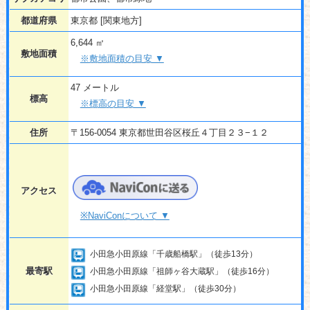
都道府県
東京都 [関東地方]
6,644 ㎡
敷地面積
※敷地面積の目安 ▼
47 メートル
標高
※標高の目安 ▼
住所
〒156-0054 東京都世田谷区桜丘４丁目２３−１２
アクセス
※NaviConについて ▼
小田急小田原線「千歳船橋駅」（徒歩13分）
最寄駅
小田急小田原線「祖師ヶ谷大蔵駅」（徒歩16分）
小田急小田原線「経堂駅」（徒歩30分）