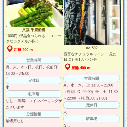
八福 千歳船橋
1000円で5品食べられる！ ユニー
クなカクテルが揃う
no.502
距離 400 m
豊富なナチュラルワイン！ 見た
目にも美しいランチ
営業時間
月、火、木～日、祝日、祝前日:
距離 400 m
18:00～翌5:00
営業時間
定休日
月、水、木、日: 11:30～21:00
水
（料理L.O. 20:00）金、土: 11:30
駐車場
～22:00 （料理L.O. 21:00）
なし ：近隣にコインパーキングが
定休日
ございます
火
分煙情報
駐車場
禁煙席なし
なし