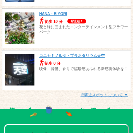
HANA・BIYORI
徒歩 10 分
駅直結！
花と緑に囲まれたエンターテインメント型フラワー
パーク
コニカミノルタ・プラネタリウム天空
徒歩 0 分
映像、音響、香りで臨場感あふれる新感覚体験を！
※駅近スポットについて ▼