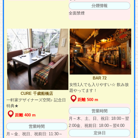
分煙情報
全面禁煙
BAR 72
女性1人でも入りやすい☆ 飲み放
題やってます！
CURE 千歳船橋店
距離 500 m
一軒家デザイナーズ空間♪ 記念日
特典★
営業時間
距離 400 m
月～木、土、日、祝日: 18:00～翌
2:00金、祝前日: 18:00～翌4:00
営業時間
定休日
月～金、祝日、祝前日: 11:30～