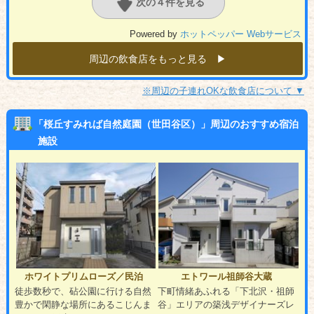
次の４件を見る
Powered by
ホットペッパー Webサービス
周辺の飲食店をもっと見る ▶︎
※周辺の子連れOKな飲食店について ▼
「桜丘すみれば自然庭園（世田谷区）」周辺のおすすめ宿泊
施設
ホワイトプリムローズ／民泊
エトワール祖師谷大蔵
徒歩数秒で、砧公園に行ける自然
下町情緒あふれる「下北沢・祖師
豊かで閑静な場所にあるこじんま
谷」エリアの築浅デザイナーズレ