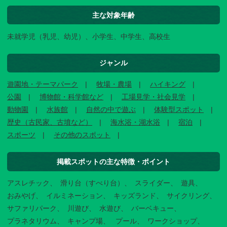
主な対象年齢
未就学児（乳児、幼児）、小学生、中学生、高校生
ジャンル
遊園地・テーマパーク
牧場・農場
ハイキング
公園
博物館・科学館など
工場見学・社会見学
動物園
水族館
自然の中で遊ぶ
体験型スポット
歴史（古民家、古墳など）
海水浴・湖水浴
宿泊
スポーツ
その他のスポット
掲載スポットの主な特徴・ポイント
アスレチック
滑り台（すべり台）
スライダー
遊具
おみやげ
イルミネーション
キッズランド
サイクリング
サファリパーク
川遊び
水遊び
バーベキュー
プラネタリウム
キャンプ場
プール
ワークショップ