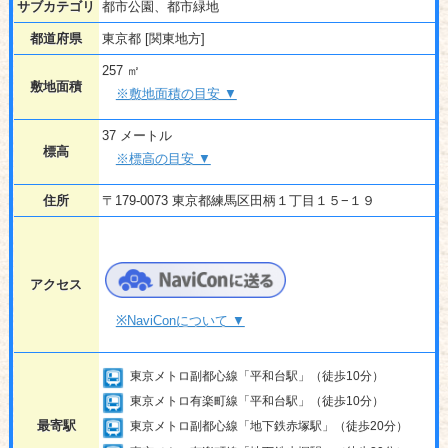
サブカテゴリ
都市公園、都市緑地
都道府県
東京都 [関東地方]
257 ㎡
敷地面積
※敷地面積の目安 ▼
37 メートル
標高
※標高の目安 ▼
住所
〒179-0073 東京都練馬区田柄１丁目１５−１９
アクセス
※NaviConについて ▼
東京メトロ副都心線「平和台駅」（徒歩10分）
東京メトロ有楽町線「平和台駅」（徒歩10分）
最寄駅
東京メトロ副都心線「地下鉄赤塚駅」（徒歩20分）