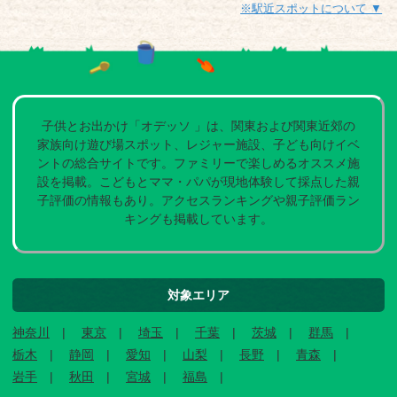
※駅近スポットについて ▼
子供とお出かけ「オデッソ 」は、関東および関東近郊の
家族向け遊び場スポット、レジャー施設、子ども向けイベ
ントの総合サイトです。ファミリーで楽しめるオススメ施
設を掲載。こどもとママ・パパが現地体験して採点した親
子評価の情報もあり。アクセスランキングや親子評価ラン
キングも掲載しています。
対象エリア
神奈川
東京
埼玉
千葉
茨城
群馬
栃木
静岡
愛知
山梨
長野
青森
岩手
秋田
宮城
福島