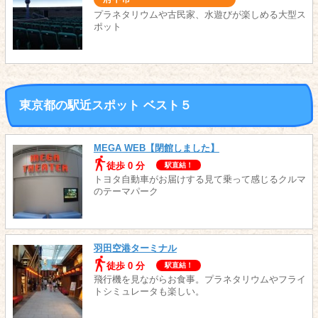
プラネタリウムや古民家、水遊びが楽しめる大型ス
ポット
東京都の駅近スポット ベスト５
MEGA WEB【閉館しました】
徒歩 0 分
駅直結！
トヨタ自動車がお届けする見て乗って感じるクルマ
のテーマパーク
羽田空港ターミナル
徒歩 0 分
駅直結！
飛行機を見ながらお食事。プラネタリウムやフライ
トシミュレータも楽しい。