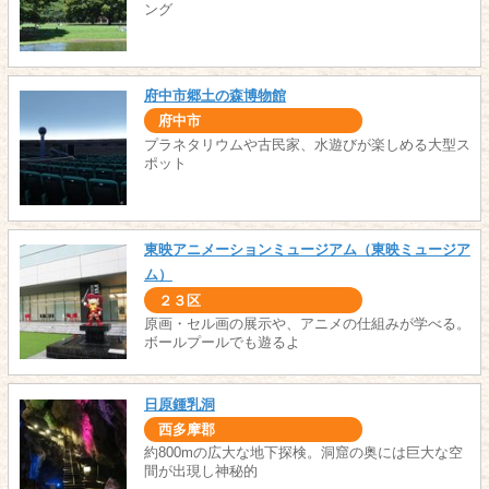
ング
府中市郷土の森博物館
府中市
プラネタリウムや古民家、水遊びが楽しめる大型ス
ポット
東映アニメーションミュージアム（東映ミュージア
ム）
２３区
原画・セル画の展示や、アニメの仕組みが学べる。
ボールプールでも遊るよ
日原鍾乳洞
西多摩郡
約800mの広大な地下探検。洞窟の奥には巨大な空
間が出現し神秘的