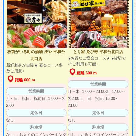
板前がいる町の酒場 庄や 平和台
とり家 ゑび寿 平和台北口店
●お得なご宴会コース★ ●貸切で
北口店
のご利用も可能♪
新鮮刺身が自慢★ 宴会コース多
数ご用意♪
距離 600 m
距離 600 m
営業時間
営業時間
月～木: 17:00～23:00金: 17:00～
月～日、祝日、祝前日: 17:00～翌
翌2:00土、日、祝日: 15:00～
2:00
23:00
定休日
定休日
なし
なし
駐車場
駐車場
なし ：お近くのコインパーキング
なし ：お近くのコインパーキング