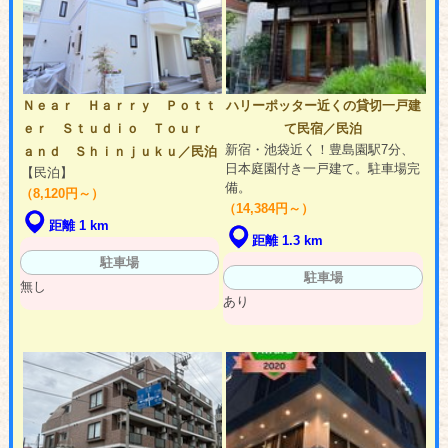
Ｎｅａｒ Ｈａｒｒｙ Ｐｏｔｔ
ハリーポッター近くの貸切一戸建
ｅｒ Ｓｔｕｄｉｏ Ｔｏｕｒ
て民宿／民泊
新宿・池袋近く！豊島園駅7分、
ａｎｄ Ｓｈｉｎｊｕｋｕ／民泊
日本庭園付き一戸建て。駐車場完
【民泊】
備。
（8,120円～）
（14,384円～）
距離 1 km
距離 1.3 km
駐車場
駐車場
無し
あり