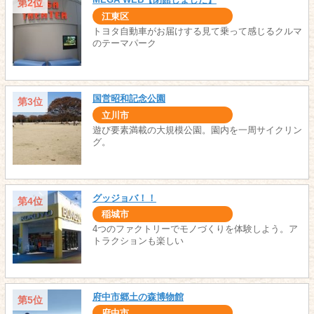
第2位
江東区
トヨタ自動車がお届けする見て乗って感じるクルマ
のテーマパーク
国営昭和記念公園
第3位
立川市
遊び要素満載の大規模公園。園内を一周サイクリン
グ。
グッジョバ！！
第4位
稲城市
4つのファクトリーでモノづくりを体験しよう。ア
トラクションも楽しい
府中市郷土の森博物館
第5位
府中市