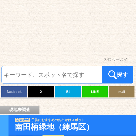
スポンサーリンク
探す
facebook
X
B!
LINE
mail
現地未調査
関東近郊
子供におすすめのお出かけスポット
南田柄緑地（練馬区）