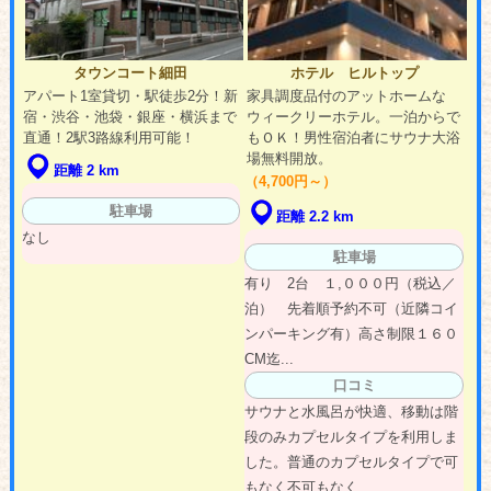
タウンコート細田
ホテル ヒルトップ
アパート1室貸切・駅徒歩2分！新
家具調度品付のアットホームな
宿・渋谷・池袋・銀座・横浜まで
ウィークリーホテル。一泊からで
直通！2駅3路線利用可能！
もＯＫ！男性宿泊者にサウナ大浴
場無料開放。
距離 2 km
（4,700円～）
駐車場
距離 2.2 km
なし
駐車場
有り 2台 １,０００円（税込／
泊） 先着順予約不可（近隣コイ
ンパーキング有）高さ制限１６０
CM迄...
口コミ
サウナと水風呂が快適、移動は階
段のみカプセルタイプを利用しま
した。普通のカプセルタイプで可
もなく不可もなく...