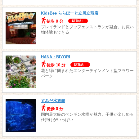
KidsBee ららぽーと立川立飛店
徒歩 0 分
駅直結！
プレイランドとブッフェレストランが融合。お買い
物体験もできる
HANA・BIYORI
徒歩 10 分
駅直結！
花と緑に囲まれたエンターテインメント型フラワー
パーク
すみだ水族館
徒歩 0 分
国内最大級のペンギン水槽が魅力。子供が楽しめる
仕掛けがいっぱい