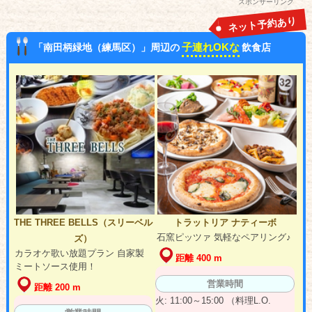
スポンサーリンク
ネット予約あり
子連れOKな
「南田柄緑地（練馬区）」周辺の
飲食店
THE THREE BELLS（スリーベル
トラットリア ナティーボ
石窯ピッツァ 気軽なペアリング♪
ズ）
カラオケ歌い放題プラン 自家製
距離 400 m
ミートソース使用！
営業時間
距離 200 m
火: 11:00～15:00 （料理L.O.