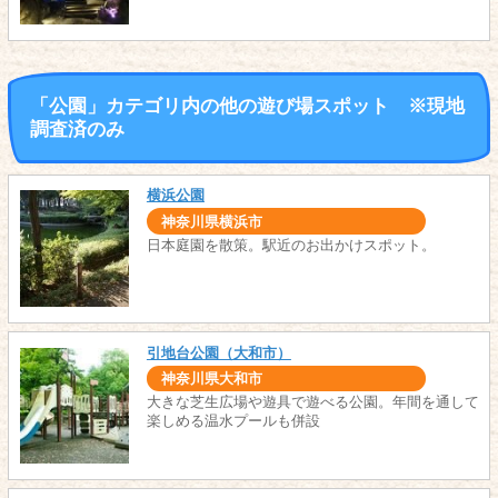
「公園」カテゴリ内の他の遊び場スポット ※現地
調査済のみ
横浜公園
神奈川県横浜市
日本庭園を散策。駅近のお出かけスポット。
引地台公園（大和市）
神奈川県大和市
大きな芝生広場や遊具で遊べる公園。年間を通して
楽しめる温水プールも併設