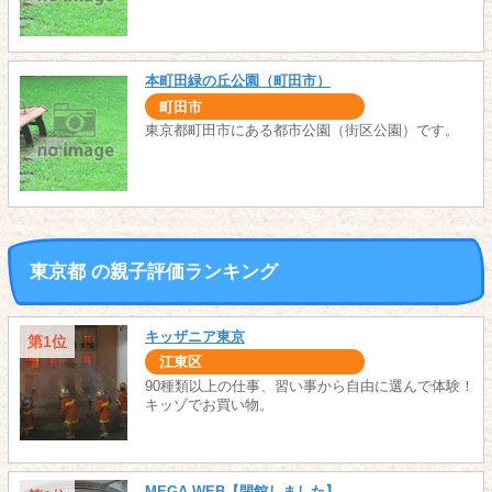
本町田緑の丘公園（町田市）
町田市
東京都町田市にある都市公園（街区公園）です。
東京都 の親子評価ランキング
キッザニア東京
第1位
江東区
90種類以上の仕事、習い事から自由に選んで体験！
キッゾでお買い物。
MEGA WEB【閉館しました】