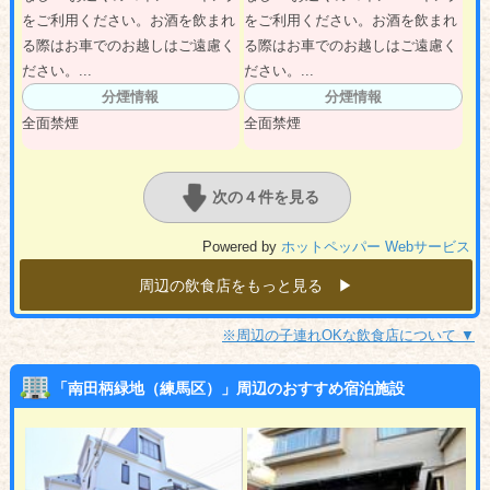
をご利用ください。お酒を飲まれ
をご利用ください。お酒を飲まれ
る際はお車でのお越しはご遠慮く
る際はお車でのお越しはご遠慮く
ださい。...
ださい。...
分煙情報
分煙情報
全面禁煙
全面禁煙
次の４件を見る
Powered by
ホットペッパー Webサービス
周辺の飲食店をもっと見る ▶︎
※周辺の子連れOKな飲食店について ▼
「南田柄緑地（練馬区）」周辺のおすすめ宿泊施設