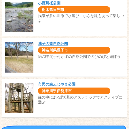
小百川桜公園
栃木県日光市
浅瀬が多い川原で水遊び。小さな滝もあって楽しい
よ
池子の森自然公園
神奈川県逗子市
約70年間手付かずの自然公園でのびのびと遊ぼう
市民の森ふじやま公園
神奈川県伊勢原市
森の中にある約8基のアスレチックでアクティブに
遊ぶ