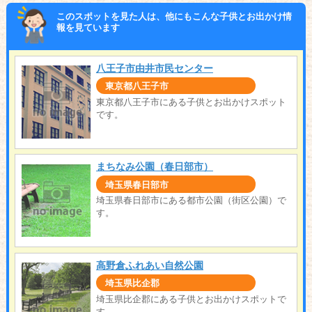
このスポットを見た人は、他にもこんな子供とお出かけ情
報を見ています
八王子市由井市民センター
東京都八王子市
東京都八王子市にある子供とお出かけスポット
です。
まちなみ公園（春日部市）
埼玉県春日部市
埼玉県春日部市にある都市公園（街区公園）で
す。
高野倉ふれあい自然公園
埼玉県比企郡
埼玉県比企郡にある子供とお出かけスポットで
す。