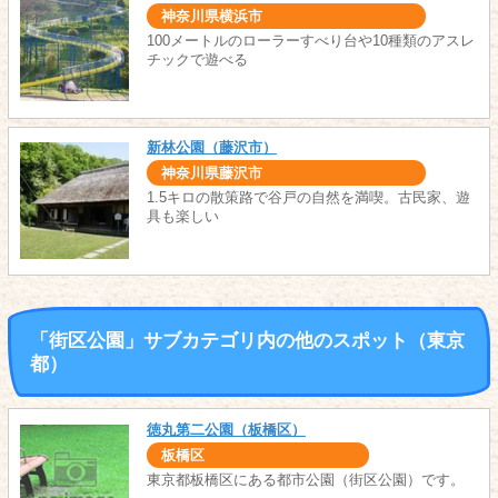
神奈川県横浜市
100メートルのローラーすべり台や10種類のアスレ
チックで遊べる
新林公園（藤沢市）
神奈川県藤沢市
1.5キロの散策路で谷戸の自然を満喫。古民家、遊
具も楽しい
「街区公園」サブカテゴリ内の他のスポット（東京
都）
徳丸第二公園（板橋区）
板橋区
東京都板橋区にある都市公園（街区公園）です。