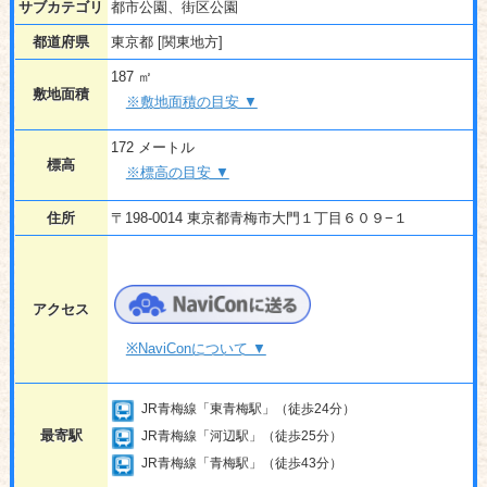
サブカテゴリ
都市公園、街区公園
都道府県
東京都 [関東地方]
187 ㎡
敷地面積
※敷地面積の目安 ▼
172 メートル
標高
※標高の目安 ▼
住所
〒198-0014 東京都青梅市大門１丁目６０９−１
アクセス
※NaviConについて ▼
JR青梅線「東青梅駅」（徒歩24分）
最寄駅
JR青梅線「河辺駅」（徒歩25分）
JR青梅線「青梅駅」（徒歩43分）