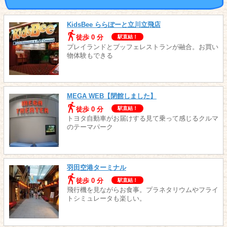
KidsBee ららぽーと立川立飛店
徒歩 0 分
駅直結！
プレイランドとブッフェレストランが融合。お買い
物体験もできる
MEGA WEB【閉館しました】
徒歩 0 分
駅直結！
トヨタ自動車がお届けする見て乗って感じるクルマ
のテーマパーク
羽田空港ターミナル
徒歩 0 分
駅直結！
飛行機を見ながらお食事。プラネタリウムやフライ
トシミュレータも楽しい。