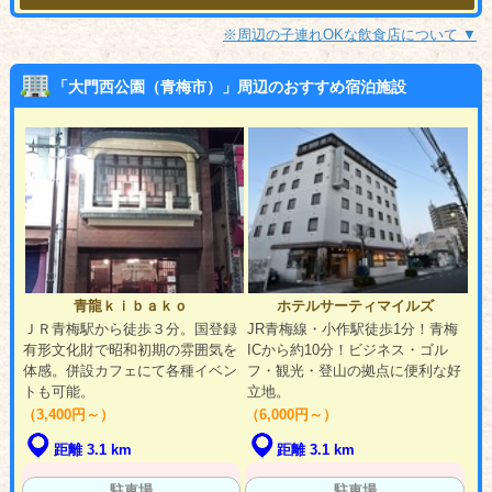
※周辺の子連れOKな飲食店について ▼
「大門西公園（青梅市）」周辺のおすすめ宿泊施設
青龍ｋｉｂａｋｏ
ホテルサーティマイルズ
ＪＲ青梅駅から徒歩３分。国登録
JR青梅線・小作駅徒歩1分！青梅
有形文化財で昭和初期の雰囲気を
ICから約10分！ビジネス・ゴル
体感。併設カフェにて各種イベン
フ・観光・登山の拠点に便利な好
トも可能。
立地。
（3,400円～）
（6,000円～）
距離 3.1 km
距離 3.1 km
駐車場
駐車場