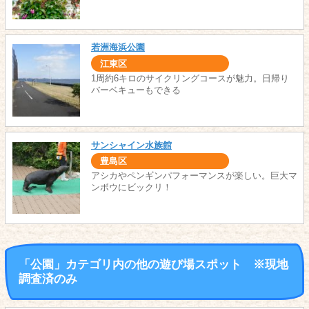
若洲海浜公園
江東区
1周約6キロのサイクリングコースが魅力。日帰り
バーベキューもできる
サンシャイン水族館
豊島区
アシカやペンギンパフォーマンスが楽しい。巨大マ
ンボウにビックリ！
「公園」カテゴリ内の他の遊び場スポット ※現地
調査済のみ