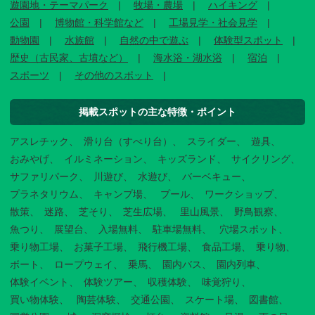
遊園地・テーマパーク
牧場・農場
ハイキング
公園
博物館・科学館など
工場見学・社会見学
動物園
水族館
自然の中で遊ぶ
体験型スポット
歴史（古民家、古墳など）
海水浴・湖水浴
宿泊
スポーツ
その他のスポット
掲載スポットの主な特徴・ポイント
アスレチック
滑り台（すべり台）
スライダー
遊具
おみやげ
イルミネーション
キッズランド
サイクリング
サファリパーク
川遊び
水遊び
バーベキュー
プラネタリウム
キャンプ場
プール
ワークショップ
散策
迷路
芝そり
芝生広場
里山風景
野鳥観察
魚つり
展望台
入場無料
駐車場無料
穴場スポット
乗り物工場
お菓子工場
飛行機工場
食品工場
乗り物
ボート
ロープウェイ
乗馬
園内バス
園内列車
体験イベント
体験ツアー
収穫体験
味覚狩り
買い物体験
陶芸体験
交通公園
スケート場
図書館