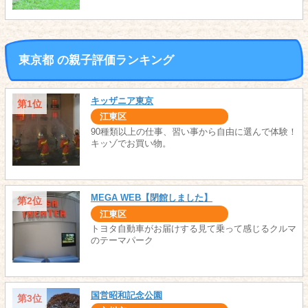
東京都 の親子評価ランキング
キッザニア東京
第1位
江東区
90種類以上の仕事、習い事から自由に選んで体験！
キッゾでお買い物。
MEGA WEB【閉館しました】
第2位
江東区
トヨタ自動車がお届けする見て乗って感じるクルマ
のテーマパーク
国営昭和記念公園
第3位