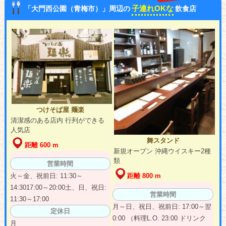
子連れOKな
「大門西公園（青梅市）」周辺の
飲食店
つけそば屋 麺楽
清潔感のある店内 行列ができる
人気店
舞スタンド
距離 600 m
新規オープン 沖縄ウイスキー2種
類
営業時間
火～金、祝前日: 11:30～
距離 800 m
14:3017:00～20:00土、日、祝日:
営業時間
11:30～17:00
月～日、祝日、祝前日: 17:00～翌
定休日
0:00 （料理L.O. 23:00 ドリンク
月