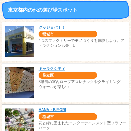
東京都内の他の遊び場スポット
グッジョバ！！
稲城市
4つのファクトリーでモノづくりを体験しよう。ア
トラクションも楽しい
ギャラクシティ
足立区
3階層の室内ロープアスレチックやクライミング
ウォールが楽しい
HANA・BIYORI
稲城市
花と緑に囲まれたエンターテインメント型フラワー
パーク