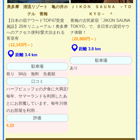
奥多摩 清流リゾート 亀の井ホ
ＪＩＫＯＮ ＳＡＵＮＡ －ＴＯ
テル 青梅
ＫＹＯ－ ＾
【日本の宿アワードTOP47受賞
青梅の古民家宿「JIKON SAUNA
施設】25年リニューアル！奥多摩
TOKYO」で、非日常の貸切サウ
へのアクセス便利/愛犬泊まれる
ナ体験！
客室有
（20,880円～）
（12,143円～）
距離 3.8 km
距離 3.4 km
駐車場
駐車場
あり
有り 94台 無料 先着順
口コミ
ハーフビュッフェの夕食に大満足!
毎年、サマーランドを利用したあ
とにお邪魔しています。毎年川側
のお部屋を利用...
評価
4.22