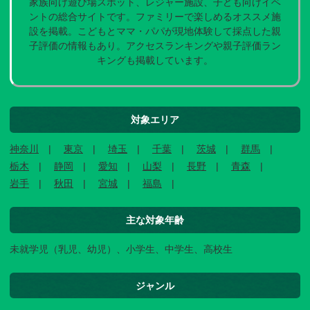
家族向け遊び場スポット、レジャー施設、子ども向けイベ
ントの総合サイトです。ファミリーで楽しめるオススメ施
設を掲載。こどもとママ・パパが現地体験して採点した親
子評価の情報もあり。アクセスランキングや親子評価ラン
キングも掲載しています。
対象エリア
神奈川
東京
埼玉
千葉
茨城
群馬
栃木
静岡
愛知
山梨
長野
青森
岩手
秋田
宮城
福島
主な対象年齢
未就学児（乳児、幼児）、小学生、中学生、高校生
ジャンル