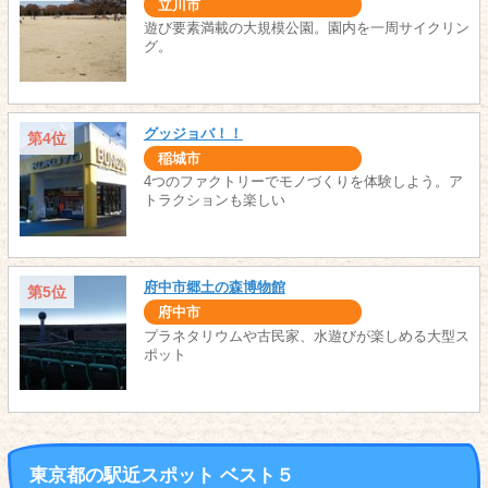
立川市
遊び要素満載の大規模公園。園内を一周サイクリン
グ。
グッジョバ！！
第4位
稲城市
4つのファクトリーでモノづくりを体験しよう。ア
トラクションも楽しい
府中市郷土の森博物館
第5位
府中市
プラネタリウムや古民家、水遊びが楽しめる大型ス
ポット
東京都の駅近スポット ベスト５