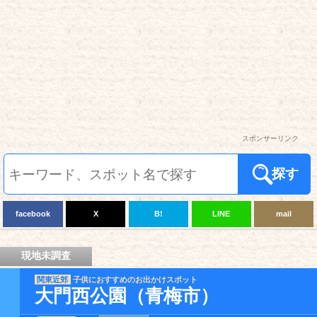
スポンサーリンク
探す
facebook
X
B!
LINE
mail
現地未調査
関東近郊
子供におすすめのお出かけスポット
大門西公園（青梅市）