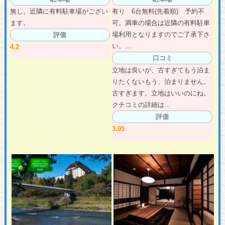
無し。近隣に有料駐車場がござい
有り 6台無料(先着順) 予約不
ます。
可。満車の場合は近隣の有料駐車
場利用となりますのでご了承下さ
評価
い。...
4.2
口コミ
立地は良いが、古すぎてもう泊ま
りたくないもう、泊まりません。
古すぎます。立地はいいのにね。
クチコミの詳細は...
評価
3.05