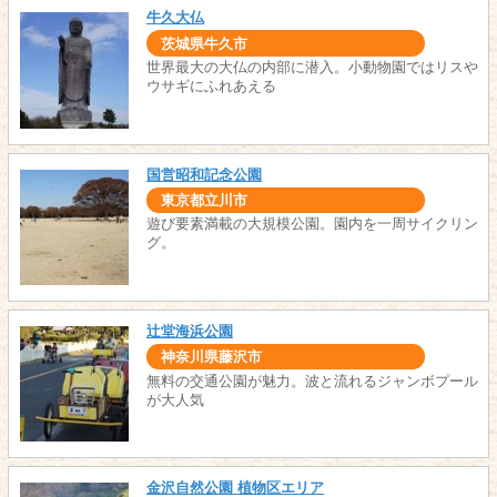
牛久大仏
茨城県牛久市
世界最大の大仏の内部に潜入。小動物園ではリスや
ウサギにふれあえる
国営昭和記念公園
東京都立川市
遊び要素満載の大規模公園。園内を一周サイクリン
グ。
辻堂海浜公園
神奈川県藤沢市
無料の交通公園が魅力。波と流れるジャンボプール
が大人気
金沢自然公園 植物区エリア