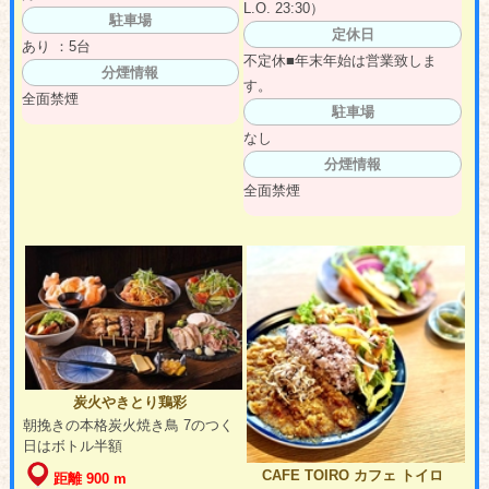
L.O. 23:30）
駐車場
定休日
あり ：5台
不定休■年末年始は営業致しま
分煙情報
す。
全面禁煙
駐車場
なし
分煙情報
全面禁煙
炭火やきとり鶏彩
朝挽きの本格炭火焼き鳥 7のつく
日はボトル半額
CAFE TOIRO カフェ トイロ
距離 900 m