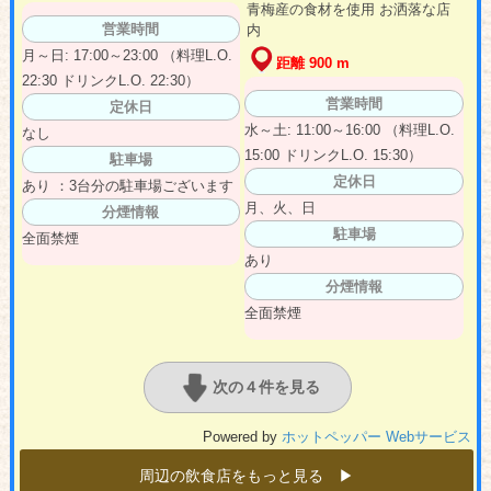
青梅産の食材を使用 お洒落な店
営業時間
内
月～日: 17:00～23:00 （料理L.O.
距離 900 m
22:30 ドリンクL.O. 22:30）
営業時間
定休日
水～土: 11:00～16:00 （料理L.O.
なし
15:00 ドリンクL.O. 15:30）
駐車場
定休日
あり ：3台分の駐車場ございます
月、火、日
分煙情報
駐車場
全面禁煙
あり
分煙情報
全面禁煙
次の４件を見る
Powered by
ホットペッパー Webサービス
周辺の飲食店をもっと見る ▶︎