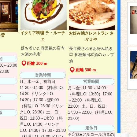
イタリア料理 ラ・ルーチ
お好み焼きレストラン さ
木曽
ェ
かえや
落ち着いた雰囲気の店内
長年愛されるお好み焼き
お酒の充実
◎ 多種類日本酒のカップ
間
酒
距離 300 m
0～23:00
距離 300 m
3:00
営業時間
日
月、水～金、祝前日:
営業時間
11:30～14:30 （料理L.O.
月～金: 11:30～14:00
14:30 ドリンクL.O.
（料理L.O. 13:30）17:00
場
14:30）17:30～翌0:00
～22:00 （料理L.O.
（料理L.O. 23:30 ドリン
21:00）土、日、祝日:
クL.O. 23:30）土、日、
17:30～22:00 （料理L.O.
報
祝日: 11:30～14:30 （料
21:00）
理L.O. 14:30 ドリンク
定休日
L.O. 14:30）17:30～21:30
不定休■アルコール消毒の
（料理L.O. 21:00 ドリン