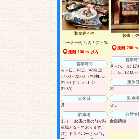
和食処々や
軽食 小
コース一例 店内の雰囲気
距離 200 m
距離 100 m 以内
営業時
営業時間
月～水、金: 17:0
火～日、祝日、祝前日:
土、日: 12:00～2
17:00～22:00 （料理L.O.
定休
21:30 ドリンクL.O.
木
21:30）
駐車
定休日
なし
月
分煙情
駐車場
全面禁煙
あり ：お店の目の前が駐
車場となっております。
注）ドライバーさんには