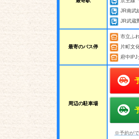
最寄駅
京王線
JR南武
JR武蔵
市立ふ
最寄のバス停
片町文
府中IP
周辺の駐車場
※予約がで