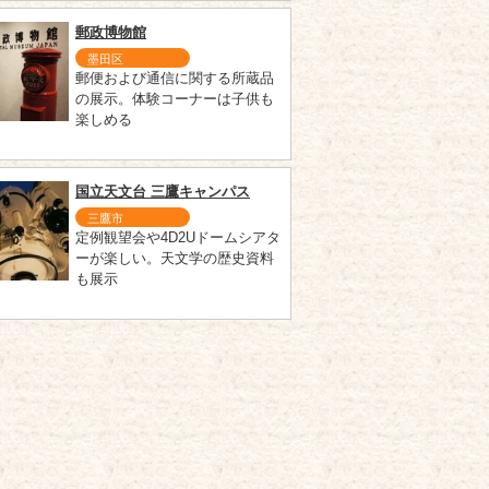
郵政博物館
墨田区
郵便および通信に関する所蔵品
の展示。体験コーナーは子供も
楽しめる
国立天文台 三鷹キャンパス
三鷹市
定例観望会や4D2Uドームシアタ
ーが楽しい。天文学の歴史資料
も展示