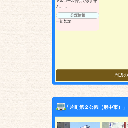
アルコール提供できませ
ん。...
分煙情報
一部禁煙
周辺の
「片町第２公園（府中市）」