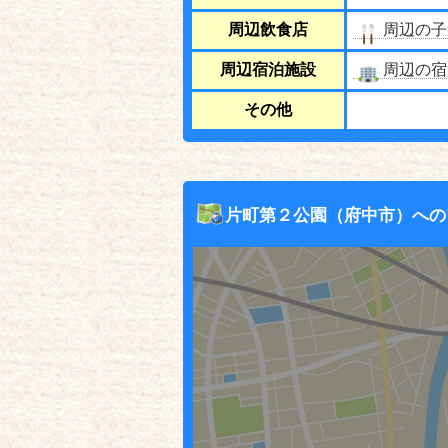
周辺飲食店
周辺の子
周辺宿泊施設
周辺の宿
その他
片町第２公園（府中市）への