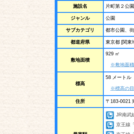
施設名
片町第２公
ジャンル
公園
サブカテゴリ
都市公園、
都道府県
東京都 [関東
929 ㎡
敷地面積
※敷地面積
58 メートル
標高
※標高の目
住所
〒183-00
JR南武
京王線