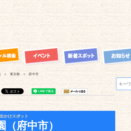
覧
東京都
府中市
出かけスポット
園（府中市）