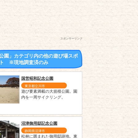
スポンサーリンク
公園」カテゴリ内の他の遊び場スポ
ト ※現地調査済のみ
国営昭和記念公園
東京都立川市
遊び要素満載の大規模公園。園
内を一周サイクリング。
沼津御用邸記念公園
静岡県沼津市
松林に囲まれた御用邸跡地。東