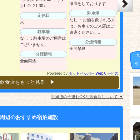
徹底をしております
クL.O. 21:00）
駐車場
定休日
なし ：お酒を飲まれる方
火
は、お車でのご来店はご
駐車場
遠慮ください。...
なし ：駐車場のご用意は
分煙情報
ございません。
全面禁煙
分煙情報
「
全面禁煙
ッ
Powered by
ホットペッパー Webサービス
飲食店をもっと見る ▶︎
※周辺の子連れOKな飲食店について ▼
周辺のおすすめ宿泊施設