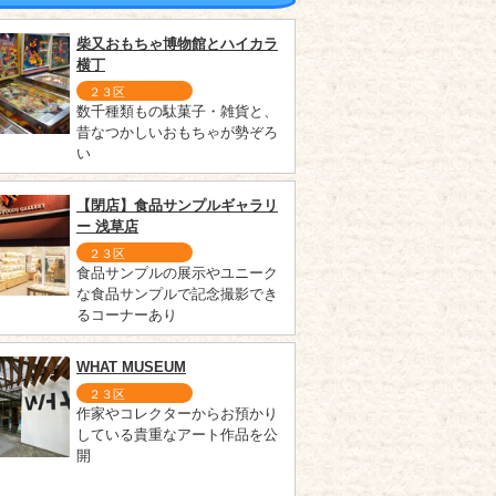
柴又おもちゃ博物館とハイカラ
横丁
２３区
数千種類もの駄菓子・雑貨と、
昔なつかしいおもちゃが勢ぞろ
い
【閉店】食品サンプルギャラリ
ー 浅草店
２３区
食品サンプルの展示やユニーク
な食品サンプルで記念撮影でき
るコーナーあり
WHAT MUSEUM
２３区
作家やコレクターからお預かり
している貴重なアート作品を公
開