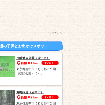
スポンサーリンク
辺の子供とお出かけスポット
片町第４公園（府中市）
距離 0.1 km
すぐ近く！
東京都府中市にある都市公園
（街区公園）です。
寿町緑道（府中市）
距離 0.2 km
すぐ近く！
東京都府中市にある都市公園