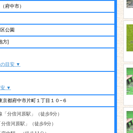
園（府中市）
街区公園
地方]
の目安 ▼
安 ▼
21 東京都府中市片町１丁目１０−６
線「分倍河原駅」（徒歩9分）
「分倍河原駅」（徒歩9分）