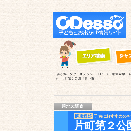
子供とお出かけ「オデッソ」
TOP
都道府県一
片町第２公園（府中市）
現地未調査
関東近郊
子供におすすめのお
片町第２公