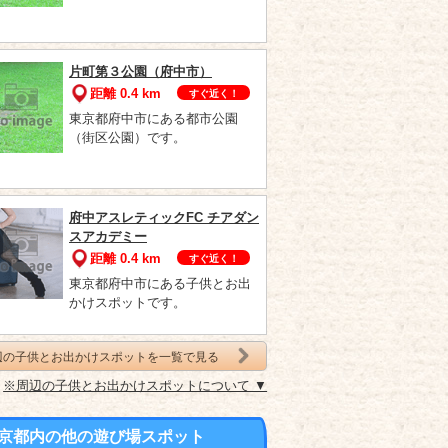
片町第３公園（府中市）
距離 0.4 km
すぐ近く！
東京都府中市にある都市公園
（街区公園）です。
府中アスレティックFC チアダン
スアカデミー
距離 0.4 km
すぐ近く！
東京都府中市にある子供とお出
かけスポットです。
辺の子供とお出かけスポットを一覧で見る
※周辺の子供とお出かけスポットについて ▼
京都内の他の遊び場スポット