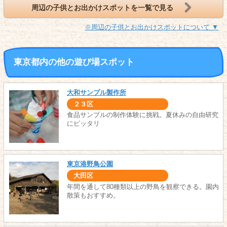
周辺の子供とお出かけスポットを一覧で見る
※周辺の子供とお出かけスポットについて ▼
東京都内の他の遊び場スポット
大和サンプル製作所
２３区
食品サンプルの制作体験に挑戦。夏休みの自由研究
にピッタリ
東京港野鳥公園
大田区
年間を通して80種類以上の野鳥を観察できる。園内
散策もおすすめ。