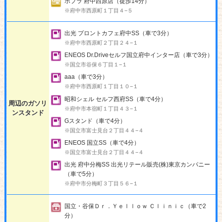
ポプラ 府中西原店（徒歩14分）
※府中市西原町１丁目４−５
出光 プロントカフェ府中SS（車で3分）
※府中市西原町２丁目２４−１
ENEOS Dr.Driveセルフ国立府中インター店（車で3分）
※国立市谷保６丁目１−１
aaa（車で3分）
※府中市西原町１丁目１０−１
昭和シェル セルフ西府SS（車で4分）
周辺のガソリ
※府中市本宿町１丁目４３−１
ンスタンド
Gスタンド（車で4分）
※国立市富士見台２丁目４４−４
ENEOS 国立SS（車で4分）
※国立市富士見台２丁目４４−４
出光 府中分梅SS 出光リテール販売(株)東京カンパニー
（車で5分）
※府中市分梅町３丁目５６−１
国立・谷保Ｄｒ．Ｙｅｌｌｏｗ Ｃｌｉｎｉｃ（車で2
分）