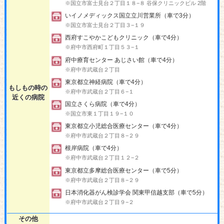
※国立市富士見台２丁目１８−８ 谷保クリニックビル 2階
いイノメディックス国立立川営業所（車で3分）
※国立市富士見台２丁目３−１９
西府すこやかこどもクリニック（車で4分）
※府中市西府町１丁目５３−１
府中療育センター あじさい館（車で4分）
※府中市武蔵台２丁目
東京都立神経病院（車で4分）
もしもの時の
※府中市武蔵台２丁目６−１
近くの病院
国立さくら病院（車で4分）
※国立市東１丁目１９−１０
東京都立小児総合医療センター（車で4分）
※府中市武蔵台２丁目８−２９
根岸病院（車で4分）
※府中市武蔵台２丁目１２−２
東京都立多摩総合医療センター（車で5分）
※府中市武蔵台２丁目８−２９
日本消化器がん検診学会 関東甲信越支部（車で5分）
※府中市武蔵台２丁目９−２
その他