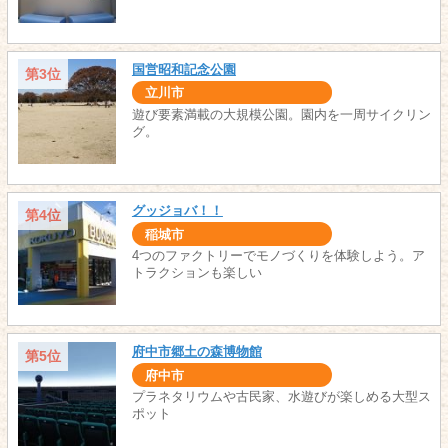
国営昭和記念公園
第3位
立川市
遊び要素満載の大規模公園。園内を一周サイクリン
グ。
グッジョバ！！
第4位
稲城市
4つのファクトリーでモノづくりを体験しよう。ア
トラクションも楽しい
府中市郷土の森博物館
第5位
府中市
プラネタリウムや古民家、水遊びが楽しめる大型ス
ポット