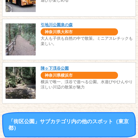
遊びが楽しめる
引地川公園泉の森
神奈川県大和市
大人も子供も自然の中で散策。ミニアスレチックも
楽しい。
陣ヶ下渓谷公園
神奈川県横浜市
横浜で唯一、渓谷で遊べる公園。水遊びやひんやり
涼しい川辺の散策が魅力
「街区公園」サブカテゴリ内の他のスポット（東京
都）