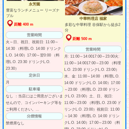
永芳園
豊富なランチメニュー リーズナ
ブル
中華料理店 福家
距離 400 m
多彩な中華料理 谷保駅から徒歩2
分
営業時間
距離 500 m
火～日、祝日、祝前日: 11:00～
14:30 （料理L.O. 14:00 ドリンク
営業時間
L.O. 14:00）17:00～翌0:00 （料
月: 11:00～14:0017:00～23:00火:
理L.O. 23:30 ドリンクL.O.
11:00～14:0017:00～23:00 （料理
23:30）
L.O. 23:00 ドリンクL.O. 23:00）
定休日
水、金: 11:00～14:00 （料理L.O.
月
14:00 ドリンクL.O. 14:00）17:00
駐車場
～23:00 （料理L.O. 23:00 ドリン
クL.O. 23:00）土、日、祝日:
なし ：当店にはご用意がございま
11:00～23:00 （料理L.O. 23:00 ド
せんので、コインパーキング等を
リンクL.O. 23:00）祝前日: 11:00
ご利用ください。...
～14:30 （料理L.O. 14:00 ドリン
分煙情報
クL.O. 14:00）17:00～23:00 （料
禁煙席なし