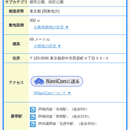
サブカテゴリ
都市公園、街区公園
都道府県
東京都 [関東地方]
300 ㎡
敷地面積
※敷地面積の目安 ▼
69 メートル
標高
※標高の目安 ▼
住所
〒183-0046 東京都府中市西原町４丁目３５−４
アクセス
※NaviConについて ▼
JR南武線「谷保駅」（徒歩9分）
最寄駅
JR南武線「西府駅」（徒歩22分）
JR武蔵野線「北府中駅」（徒歩30分）