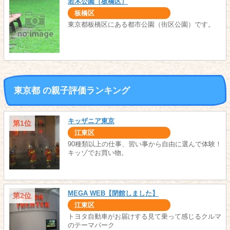
若木公園（板橋区）
板橋区
東京都板橋区にある都市公園（街区公園）です。
東京都 の親子評価ランキング
キッザニア東京
第1位
江東区
90種類以上の仕事、習い事から自由に選んで体験！
キッゾでお買い物。
MEGA WEB【閉館しました】
第2位
江東区
トヨタ自動車がお届けする見て乗って感じるクルマ
のテーマパーク