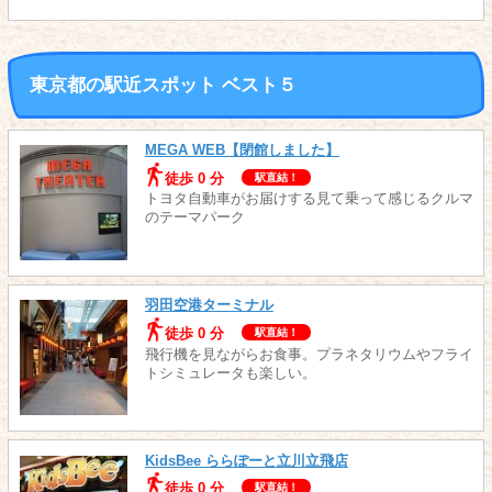
東京都の駅近スポット ベスト５
MEGA WEB【閉館しました】
徒歩 0 分
駅直結！
トヨタ自動車がお届けする見て乗って感じるクルマ
のテーマパーク
羽田空港ターミナル
徒歩 0 分
駅直結！
飛行機を見ながらお食事。プラネタリウムやフライ
トシミュレータも楽しい。
KidsBee ららぽーと立川立飛店
徒歩 0 分
駅直結！