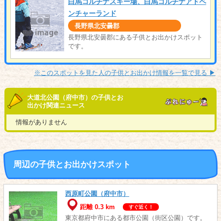
白馬コルチナスキー場、白馬コルチナアドベ
ンチャーランド
長野県北安曇郡
長野県北安曇郡にある子供とお出かけスポット
です。
※このスポットを見た人の子供とお出かけ情報を一覧で見る ▶︎
大道北公園（府中市）の子供とお
出かけ関連ニュース
情報がありません
周辺の子供とお出かけスポット
西原町公園（府中市）
距離 0.3 km
すぐ近く！
東京都府中市にある都市公園（街区公園）です。