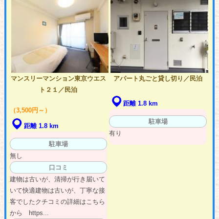
マンスリーマンション東京ウエス
アパート丸ごと貸し切り／民泊
ト２１／民泊
距離 1.8 km
（3,500円～）
駐車場
距離 1.8 km
有り
駐車場
無し
口コミ
建物は古いが、清掃が行き届いて
いて快適建物は古いが、丁寧な接
客でしたクチコミの詳細はこちら
から https...