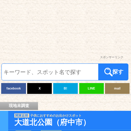
スポンサーリンク
探す
facebook
X
B!
LINE
mail
現地未調査
関東近郊
子供におすすめのお出かけスポット
大道北公園（府中市）