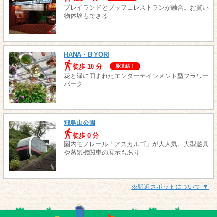
プレイランドとブッフェレストランが融合。お買い
物体験もできる
HANA・BIYORI
徒歩 10 分
駅直結！
花と緑に囲まれたエンターテインメント型フラワー
パーク
飛鳥山公園
徒歩 0 分
園内モノレール「アスカルゴ」が大人気。大型遊具
や蒸気機関車の展示もあり
※駅近スポットについて ▼