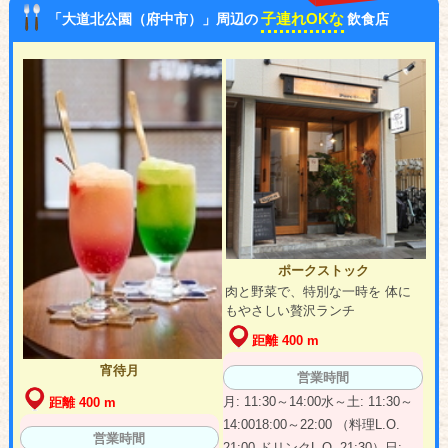
子連れOKな
「大道北公園（府中市）」周辺の
飲食店
ポークストック
肉と野菜で、特別な一時を 体に
もやさしい贅沢ランチ
距離 400 m
宵待月
営業時間
月: 11:30～14:00水～土: 11:30～
距離 400 m
14:0018:00～22:00 （料理L.O.
営業時間
21:00 ドリンクL.O. 21:30）日: