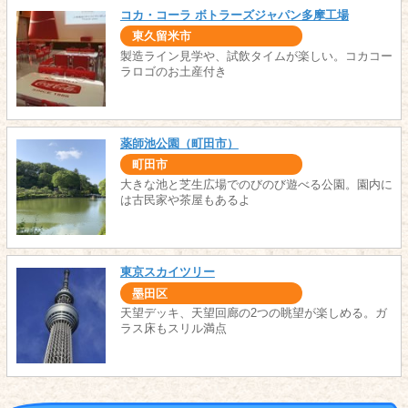
コカ・コーラ ボトラーズジャパン多摩工場
東久留米市
製造ライン見学や、試飲タイムが楽しい。コカコー
ラロゴのお土産付き
薬師池公園（町田市）
町田市
大きな池と芝生広場でのびのび遊べる公園。園内に
は古民家や茶屋もあるよ
東京スカイツリー
墨田区
天望デッキ、天望回廊の2つの眺望が楽しめる。ガ
ラス床もスリル満点