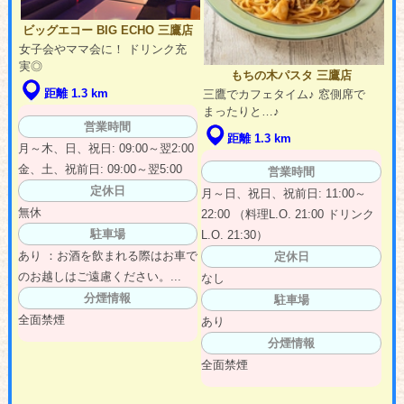
ビッグエコー BIG ECHO 三鷹店
女子会やママ会に！ ドリンク充
実◎
もちの木パスタ 三鷹店
距離 1.3 km
三鷹でカフェタイム♪ 窓側席で
まったりと…♪
営業時間
距離 1.3 km
月～木、日、祝日: 09:00～翌2:00
金、土、祝前日: 09:00～翌5:00
営業時間
定休日
月～日、祝日、祝前日: 11:00～
無休
22:00 （料理L.O. 21:00 ドリンク
駐車場
L.O. 21:30）
あり ：お酒を飲まれる際はお車で
定休日
のお越しはご遠慮ください。...
なし
分煙情報
駐車場
全面禁煙
あり
分煙情報
全面禁煙