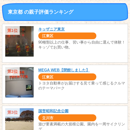
東京都 の親子評価ランキング
キッザニア東京
第1位
江東区
90種類以上の仕事、習い事から自由に選んで体験！
キッゾでお買い物。
MEGA WEB【閉館しました】
第2位
江東区
トヨタ自動車がお届けする見て乗って感じるクルマ
のテーマパーク
国営昭和記念公園
第3位
立川市
遊び要素満載の大規模公園。園内を一周サイクリン
グ。