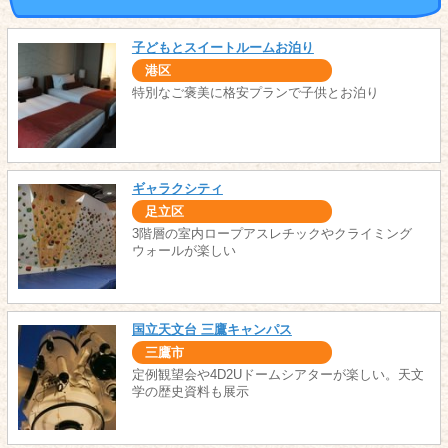
子どもとスイートルームお泊り
港区
特別なご褒美に格安プランで子供とお泊り
ギャラクシティ
足立区
3階層の室内ロープアスレチックやクライミング
ウォールが楽しい
国立天文台 三鷹キャンパス
三鷹市
定例観望会や4D2Uドームシアターが楽しい。天文
学の歴史資料も展示