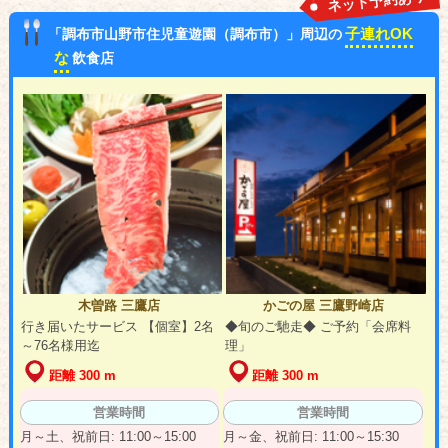
ネット予約あり
子連れOK
「調布市山野市住児童遊園（調布市）」周辺の
な
飲食店
木曽路 三鷹店
かごの屋 三鷹野崎店
行き届いたサービス 【個室】2名
◆旬のご馳走◆ ご予約「会席料
～76名様用迄
理」
距離 300 m
距離 300 m
営業時間
営業時間
月～土、祝前日: 11:00～15:00
月～金、祝前日: 11:00～15:30