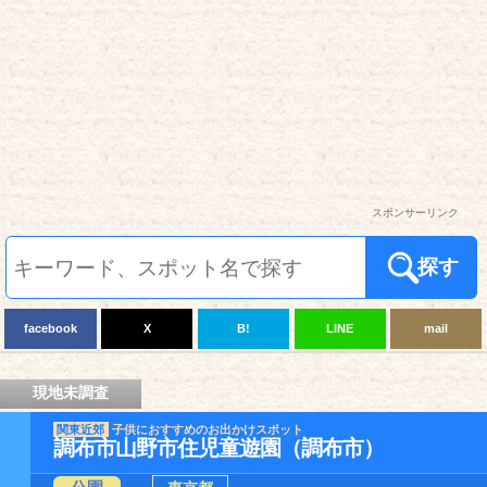
スポンサーリンク
探す
facebook
X
B!
LINE
mail
現地未調査
関東近郊
子供におすすめのお出かけスポット
調布市山野市住児童遊園（調布市）