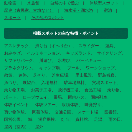
動物園
水族館
自然の中で遊ぶ
体験型スポット
歴史（古民家、古墳など）
海水浴・湖水浴
宿泊
スポーツ
その他のスポット
掲載スポットの主な特徴・ポイント
アスレチック
滑り台（すべり台）
スライダー
遊具
おみやげ
イルミネーション
キッズランド
サイクリング
サファリパーク
川遊び
水遊び
バーベキュー
プラネタリウム
キャンプ場
プール
ワークショップ
散策
迷路
芝そり
芝生広場
里山風景
野鳥観察
魚つり
展望台
入場無料
駐車場無料
穴場スポット
乗り物工場
お菓子工場
飛行機工場
食品工場
乗り物
ボート
ロープウェイ
乗馬
園内バス
園内列車
体験イベント
体験ツアー
収穫体験
味覚狩り
買い物体験
陶芸体験
交通公園
スケート場
図書館
国営公園
城
洞窟探検
灯台
資料館
足湯
雨の日
屋内（室内）
屋外