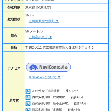
都道府県
東京都 [関東地方]
163 ㎡
敷地面積
※敷地面積の目安 ▼
56 メートル
標高
※標高の目安 ▼
住所
〒182-0011 東京都調布市深大寺北町６丁目４２
アクセス
※NaviConについて ▼
JR中央線「武蔵境駅」（徒歩42分）
西武多摩川線「武蔵境駅」（徒歩42分）
最寄駅
西武多摩川線「新小金井駅」（徒歩44分）
西武多摩川線「多磨駅」（徒歩46分）