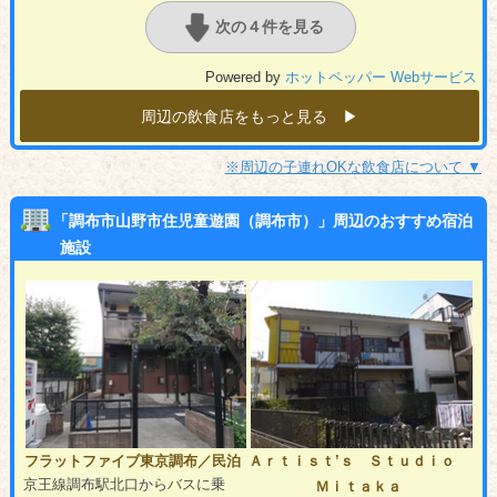
次の４件を見る
Powered by
ホットペッパー Webサービス
周辺の飲食店をもっと見る ▶︎
※周辺の子連れOKな飲食店について ▼
「調布市山野市住児童遊園（調布市）」周辺のおすすめ宿泊
施設
フラットファイブ東京調布／民泊
Ａｒｔｉｓｔ’ｓ Ｓｔｕｄｉｏ
京王線調布駅北口からバスに乗
Ｍｉｔａｋａ