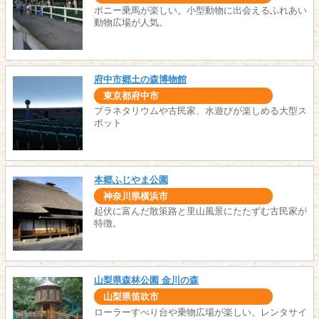
ポニー乗馬が楽しい。小型動物に出会えるふれあい
動物広場が人気。
府中市郷土の森博物館
東京都府中市
プラネタリウムや古民家、水遊びが楽しめる大型ス
ポット
本郷ふじやま公園
神奈川県横浜市
起伏に富んだ散策路と里山風景にたたずむ古民家が
特徴。
山梨県森林公園 金川の森
山梨県笛吹市
ローラーすべり台や乗物広場が楽しい。レンタサイ