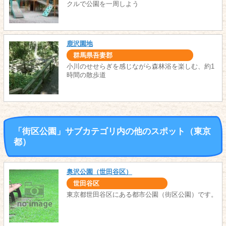
クルで公園を一周しよう
鹿沢園地
群馬県吾妻郡
小川のせせらぎを感じながら森林浴を楽しむ、約1
時間の散歩道
「街区公園」サブカテゴリ内の他のスポット（東京
都）
奥沢公園（世田谷区）
世田谷区
東京都世田谷区にある都市公園（街区公園）です。