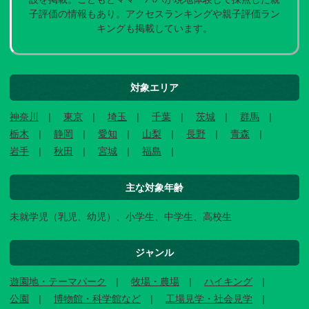
子評価の情報もあり。アクセスランキングや親子評価ラン
キングも掲載しています。
対象エリア
神奈川
東京
埼玉
千葉
茨城
群馬
栃木
静岡
愛知
山梨
長野
青森
岩手
秋田
宮城
福島
主な対象年齢
未就学児（乳児、幼児）、小学生、中学生、高校生
ジャンル
遊園地・テーマパーク
牧場・農場
ハイキング
公園
博物館・科学館など
工場見学・社会見学