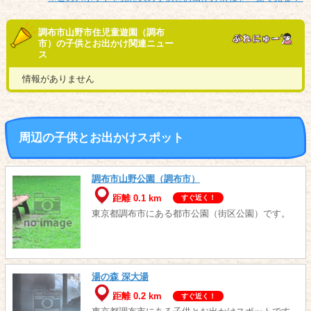
調布市山野市住児童遊園（調布
市）の子供とお出かけ関連ニュー
ス
情報がありません
周辺の子供とお出かけスポット
調布市山野公園（調布市）
距離 0.1 km
すぐ近く！
東京都調布市にある都市公園（街区公園）です。
湯の森 深大湯
距離 0.2 km
すぐ近く！