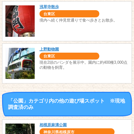
浅草寺散歩
台東区
境内へ続く仲見世通りで食べ歩きとお散歩。
上野動物園
台東区
現在2頭のパンダを展示中。園内に約400種3,000点
の動物を飼育。
「公園」カテゴリ内の他の遊び場スポット ※現地
調査済のみ
相模原麻溝公園
神奈川県相模原市