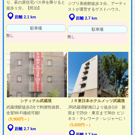
り、萩の原住宅バス停を降りると
ジブリ美術館徒歩３分。アーティ
徒歩１分。【民泊】
ストが運営するゲストハウス。
距離 2.1 km
距離 2.7 km
駐車場
駐車場
無し
無し
シティテル武蔵境
ＪＲ東日本ホテルメッツ武蔵境
武蔵境駅徒歩2分で利便性抜群。
JR武蔵境駅南口より徒歩1分 新
全室Wi-Fi接続可能!
宿まで25分・東京まで36分 ビジ
ネス・テレワーク・レジャーに！
（9,900円～）
（5,650円～）
距離 2.7 km
距離 2.7 km