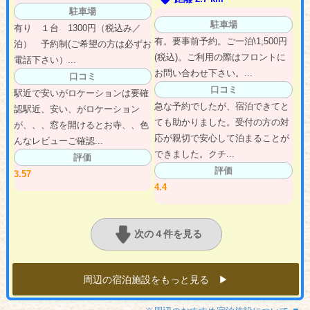
駐車場
駐車場
有り １台 1300円（税込み／
有。要事前予約。ご一泊\1,500円
泊） 予約制(ご希望の方は必ずお
(税込)。ご利用の際はフロントに
電話下さい）...
お問い合わせ下さい。...
口コミ
口コミ
駅近で安いがロケーションは要確
急な予約でしたが、宿泊できてと
認駅近、安い、がロケーション
ても助かりました。受付の方の対
が、、、窓を開けるとお寺、、色
応が親切で安心して泊まることが
んなレビューご確認...
できました。クチ...
評価
評価
3.57
4.4
次の４件を見る
周辺の宿泊施設をもっと見る ▶︎