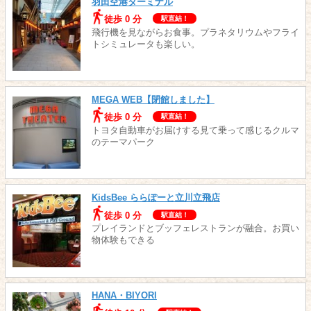
羽田空港ターミナル
徒歩 0 分
駅直結！
飛行機を見ながらお食事。プラネタリウムやフライ
トシミュレータも楽しい。
MEGA WEB【閉館しました】
徒歩 0 分
駅直結！
トヨタ自動車がお届けする見て乗って感じるクルマ
のテーマパーク
KidsBee ららぽーと立川立飛店
徒歩 0 分
駅直結！
プレイランドとブッフェレストランが融合。お買い
物体験もできる
HANA・BIYORI