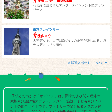
徒歩 10 分
駅直結！
花と緑に囲まれたエンターテインメント型フラワー
パーク
東京スカイツリー
徒歩 0 分
天望デッキ、天望回廊の2つの眺望が楽しめる。ガ
ラス床もスリル満点
※駅近スポットについて ▼
子供とお出かけ「オデッソ 」は、関東および関東近郊の
家族向け遊び場スポット、レジャー施設、子ども向けイベ
ントの総合サイトです。ファミリーで楽しめるオススメ施
設を掲載。こどもとママ・パパが現地体験して採点した親