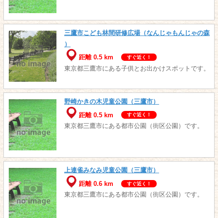
三鷹市こども林間研修広場（なんじゃもんじゃの森
）
距離 0.5 km
すぐ近く！
東京都三鷹市にある子供とお出かけスポットです。
野崎かきの木児童公園（三鷹市）
距離 0.5 km
すぐ近く！
東京都三鷹市にある都市公園（街区公園）です。
上連雀みなみ児童公園（三鷹市）
距離 0.6 km
すぐ近く！
東京都三鷹市にある都市公園（街区公園）です。