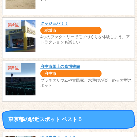
グッジョバ！！
第4位
稲城市
4つのファクトリーでモノづくりを体験しよう。ア
トラクションも楽しい
府中市郷土の森博物館
第5位
府中市
プラネタリウムや古民家、水遊びが楽しめる大型ス
ポット
東京都の駅近スポット ベスト５