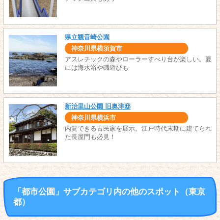
県立観音崎公園
神奈川県横須賀市
アスレチックの森やローラーすべり台が楽しい。夏
には海水浴や磯遊びも
新治里山公園 旧奥津邸
神奈川県横浜市
内覧できる古民家を展示。江戸時代末期に建てられ
た長屋門も必見！
「都市公園」サブカテゴリ内の他のスポット（東京
都）