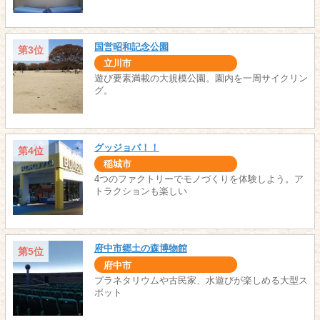
国営昭和記念公園
第3位
立川市
遊び要素満載の大規模公園。園内を一周サイクリン
グ。
グッジョバ！！
第4位
稲城市
4つのファクトリーでモノづくりを体験しよう。ア
トラクションも楽しい
府中市郷土の森博物館
第5位
府中市
プラネタリウムや古民家、水遊びが楽しめる大型ス
ポット