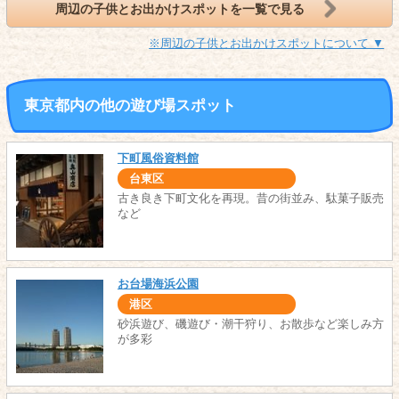
周辺の子供とお出かけスポットを一覧で見る
※周辺の子供とお出かけスポットについて ▼
東京都内の他の遊び場スポット
下町風俗資料館
台東区
古き良き下町文化を再現。昔の街並み、駄菓子販売
など
お台場海浜公園
港区
砂浜遊び、磯遊び・潮干狩り、お散歩など楽しみ方
が多彩