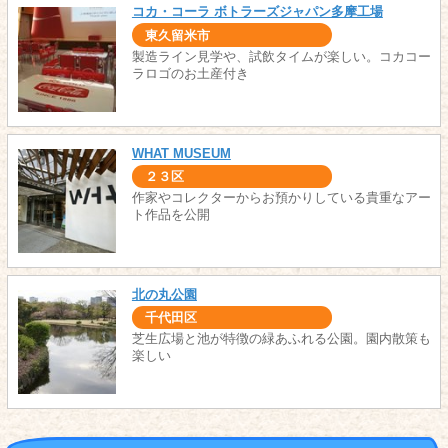
コカ・コーラ ボトラーズジャパン多摩工場
東久留米市
製造ライン見学や、試飲タイムが楽しい。コカコー
ラロゴのお土産付き
WHAT MUSEUM
２３区
作家やコレクターからお預かりしている貴重なアー
ト作品を公開
北の丸公園
千代田区
芝生広場と池が特徴の緑あふれる公園。園内散策も
楽しい