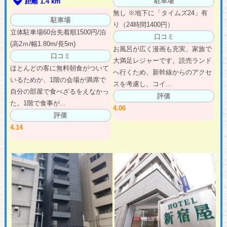
駐車場
距離 1.4 km
無し ※地下に「タイムズ24」有
駐車場
り（24時間1400円）
立体駐車場60台先着順1500円/泊
口コミ
(高2ｍ/幅1.80m/長5m)
お風呂が広く漫画も充実、家族で
口コミ
大満足レジャーです。読売ランド
ほとんどの客に無料朝食がついて
へ行くため、新幹線からのアクセ
いるためか、1階の会場が満席で
スを考慮し、コイ...
自分の部屋で食べざるをえなかっ
評価
た。1階で食事が...
4.06
評価
4.14