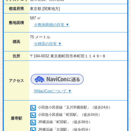
都道府県
東京都 [関東地方]
587 ㎡
敷地面積
※敷地面積の目安 ▼
75 メートル
標高
※標高の目安 ▼
住所
〒194-0032 東京都町田市本町田１１４９−８
アクセス
※NaviConについて ▼
小田急小田原線「玉川学園前駅」（徒歩24分）
小田急小田原線「町田駅」（徒歩34分）
最寄駅
JR横浜線「町田駅」（徒歩38分）
JR横浜線「古淵駅」（徒歩45分）