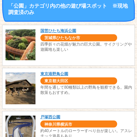
「公園」カテゴリ内の他の遊び場スポット ※現地
調査済のみ
国営ひたち海浜公園
茨城県ひたちなか市
四季折々の花畑が魅力の巨大公園。サイクリングや
遊園地も楽しい
東京港野鳥公園
東京都大田区
年間を通して80種類以上の野鳥を観察できる。園内
散策もおすすめ。
戸塚西公園
神奈川県横浜市
約40メートルのローラーすべり台が楽しい。アスレ
チック遊具もあり