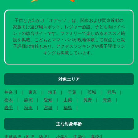
子供とお出かけ「オデッソ 」は、関東および関東近郊の
家族向け遊び場スポット、レジャー施設、子ども向けイベ
ントの総合サイトです。ファミリーで楽しめるオススメ施
設を掲載。こどもとママ・パパが現地体験して採点した親
子評価の情報もあり。アクセスランキングや親子評価ラン
キングも掲載しています。
対象エリア
神奈川
東京
埼玉
千葉
茨城
群馬
栃木
静岡
愛知
山梨
長野
青森
岩手
秋田
宮城
福島
主な対象年齢
未就学児（乳児、幼児）、小学生、中学生、高校生