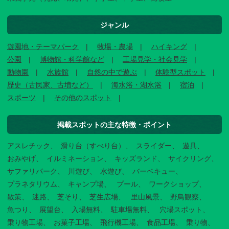
ジャンル
遊園地・テーマパーク
牧場・農場
ハイキング
公園
博物館・科学館など
工場見学・社会見学
動物園
水族館
自然の中で遊ぶ
体験型スポット
歴史（古民家、古墳など）
海水浴・湖水浴
宿泊
スポーツ
その他のスポット
掲載スポットの主な特徴・ポイント
アスレチック
滑り台（すべり台）
スライダー
遊具
おみやげ
イルミネーション
キッズランド
サイクリング
サファリパーク
川遊び
水遊び
バーベキュー
プラネタリウム
キャンプ場
プール
ワークショップ
散策
迷路
芝そり
芝生広場
里山風景
野鳥観察
魚つり
展望台
入場無料
駐車場無料
穴場スポット
乗り物工場
お菓子工場
飛行機工場
食品工場
乗り物