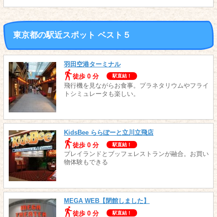
東京都の駅近スポット ベスト５
羽田空港ターミナル
徒歩 0 分
駅直結！
飛行機を見ながらお食事。プラネタリウムやフライ
トシミュレータも楽しい。
KidsBee ららぽーと立川立飛店
徒歩 0 分
駅直結！
プレイランドとブッフェレストランが融合。お買い
物体験もできる
MEGA WEB【閉館しました】
徒歩 0 分
駅直結！