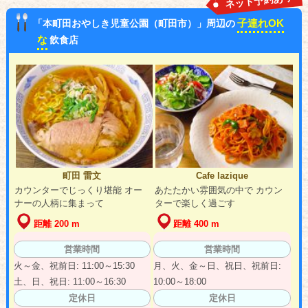
ネット予約あり
子連れOK
「本町田おやしき児童公園（町田市）」周辺の
な
飲食店
町田 雷文
Cafe lazique
カウンターでじっくり堪能 オー
あたたかい雰囲気の中で カウン
ナーの人柄に集まって
ターで楽しく過ごす
距離 200 m
距離 400 m
営業時間
営業時間
火～金、祝前日: 11:00～15:30
月、火、金～日、祝日、祝前日:
土、日、祝日: 11:00～16:30
10:00～18:00
定休日
定休日