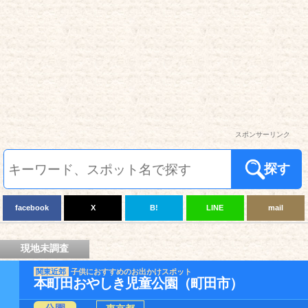
スポンサーリンク
探す
facebook
X
B!
LINE
mail
現地未調査
関東近郊
子供におすすめのお出かけスポット
本町田おやしき児童公園（町田市）