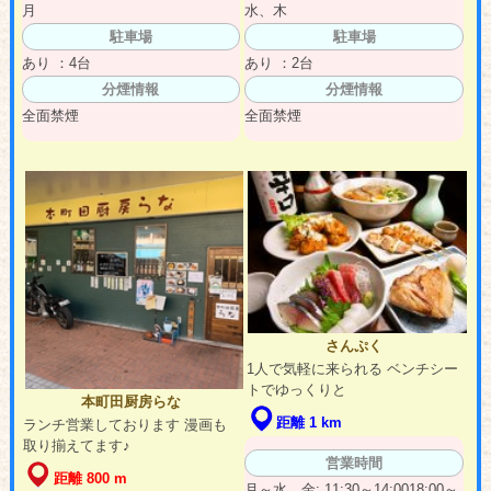
月
水、木
駐車場
駐車場
あり ：4台
あり ：2台
分煙情報
分煙情報
全面禁煙
全面禁煙
さんぷく
1人で気軽に来られる ベンチシー
トでゆっくりと
本町田厨房らな
距離 1 km
ランチ営業しております 漫画も
取り揃えてます♪
営業時間
距離 800 m
月～水、金: 11:30～14:0018:00～