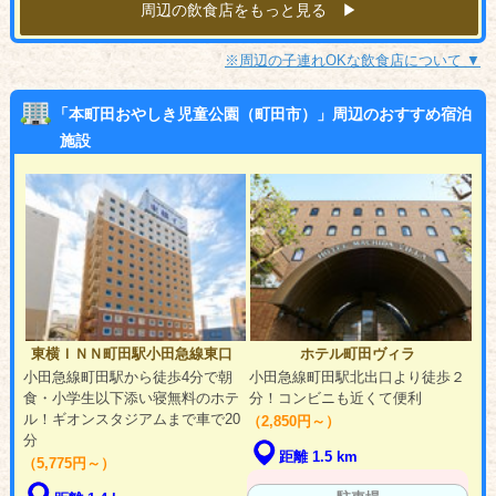
周辺の飲食店をもっと見る ▶︎
※周辺の子連れOKな飲食店について ▼
「本町田おやしき児童公園（町田市）」周辺のおすすめ宿泊
施設
東横ＩＮＮ町田駅小田急線東口
ホテル町田ヴィラ
小田急線町田駅から徒歩4分で朝
小田急線町田駅北出口より徒歩２
食・小学生以下添い寝無料のホテ
分！コンビニも近くて便利
ル！ギオンスタジアムまで車で20
（2,850円～）
分
距離 1.5 km
（5,775円～）