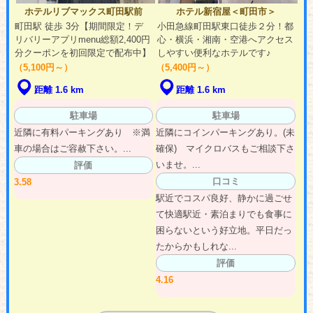
ホテルリブマックス町田駅前
ホテル新宿屋＜町田市＞
町田駅 徒歩 3分【期間限定！デ
小田急線町田駅東口徒歩２分！都
リバリーアプリmenu総額2,400円
心・横浜・湘南・空港へアクセス
分クーポンを初回限定で配布中】
しやすい便利なホテルです♪
（5,100円～）
（5,400円～）
距離 1.6 km
距離 1.6 km
駐車場
駐車場
近隣に有料パーキングあり ※満
近隣にコインパーキングあり。(未
車の場合はご容赦下さい。...
確保) マイクロバスもご相談下さ
いませ。...
評価
口コミ
3.58
駅近でコスパ良好、静かに過ごせ
て快適駅近・素泊まりでも食事に
困らないという好立地。平日だっ
たからかもしれな...
評価
4.16