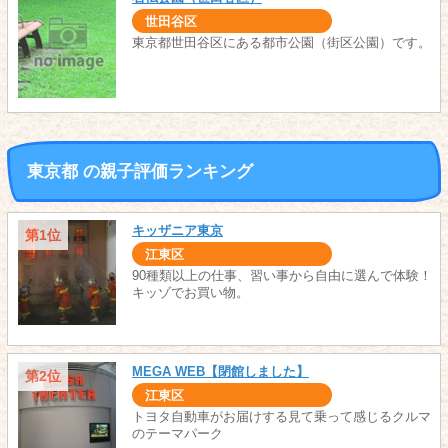
世田谷区
東京都世田谷区にある都市公園（街区公園）です。
東京都 の親子評価ランキング
キッザニア東京
第1位
江東区
90種類以上の仕事、習い事から自由に選んで体験！
キッゾでお買い物。
MEGA WEB【閉館しました】
第2位
江東区
トヨタ自動車がお届けする見て乗って感じるクルマ
のテーマパーク