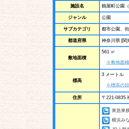
施設名
鶴屋町公園
ジャンル
公園
サブカテゴリ
都市公園、
都道府県
神奈川県 [関
561 ㎡
敷地面積
※敷地面積
3 メートル
標高
※標高の目
住所
〒221-08
東急東
横浜み