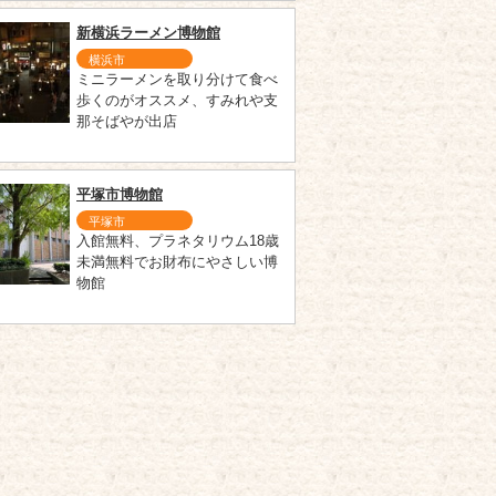
新横浜ラーメン博物館
横浜市
ミニラーメンを取り分けて食べ
歩くのがオススメ、すみれや支
那そばやが出店
平塚市博物館
平塚市
入館無料、プラネタリウム18歳
未満無料でお財布にやさしい博
物館