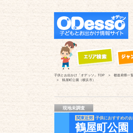
子供とお出かけ「オデッソ」
TOP
都道府県一
鶴屋町公園（横浜市）
現地未調査
関東近郊
子供におすすめのお
鶴屋町公園