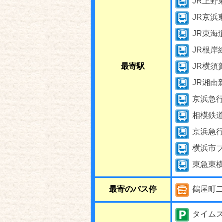
JR上
JR京浜
JR東海
JR根岸
最寄駅
JR横須
JR湘
京浜急
相模鉄
京浜急
横浜市
東急東
最寄のバス停
鶴屋町
タイム