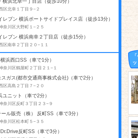
 横浜北幸一丁目店（徒歩10分）
西区北幸１丁目９−２
イレブン 横浜ポートサイドプレイス店（徒歩13分）
神奈川区大野町１−２５
イレブン 横浜南幸２丁目店（徒歩15分）
西区南幸２丁目２０−１１
「
S 横浜西口SS（車で1分）
ッ
神奈川区鶴屋町２丁目２１−１
スガス(都市交通商事株式会社)（車で2分）
西区高島２丁目７−２０
浜ユニット（車で2分）
神奈川区反町３丁目２３−９
ール販売（株） 反町SS（車で3分）
神奈川区松本町５−３５
 Dr.Drive反町SS（車で3分）