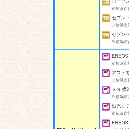
ローソン
※横浜市
セブン-
※横浜市
セブン-
※横浜市
ENEO
※横浜市
アストモ
※横浜市
ＳＳ 横
※横浜市
出光リテ
※横浜市
ENEOS