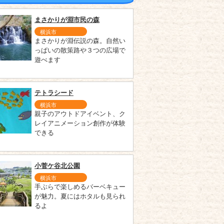
まさかりが淵市民の森
横浜市
まさかりが淵伝説の森。自然い
っぱいの散策路や３つの広場で
遊べます
テトラシード
横浜市
親子のアウトドアイベント、ク
レイアニメーション創作が体験
できる
小菅ケ谷北公園
横浜市
手ぶらで楽しめるバーベキュー
が魅力。夏にはホタルも見られ
るよ