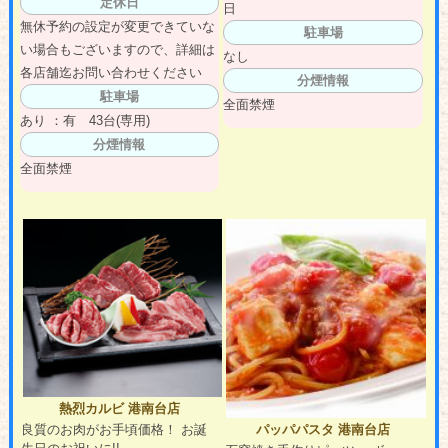
定休日
日
無休予約の設定が変更できていな
駐車場
い場合もございますので、詳細は
なし
各店舗迄お問い合わせください
分煙情報
駐車場
全面禁煙
あり ：有 43台(専用)
分煙情報
全面禁煙
熱烈カルビ 港南台店
良質のお肉がお手頃価格！ お誕
パッパパスタ 港南台店