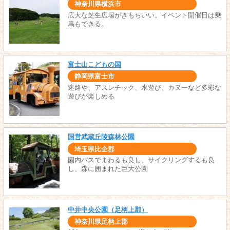
神奈川県横浜市
広大な芝生広場がきもちいい。イベント開催日は乗
馬もできる。
富士山こどもの国
静岡県富士市
迷路や、アスレチック、水遊び、カヌーなど多彩な
遊びが楽しめる
国営武蔵丘陵森林公園
埼玉県比企郡
園内バスでまわるも良し、サイクリングするも良
し、森に囲まれた巨大公園
中井中央公園（足柄上郡）
神奈川県足柄上郡