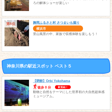
ろの解体ショーが楽しい
舞岡ふるさと村 さつまいも掘り
第5位
横浜市
里山風景の中、家族で収穫体験を楽しもう！
神奈川県の駅近スポット ベスト５
【閉館】Orbi Yokohama
徒歩 0 分
駅直結！
動物と自然をテーマにした世界初の大自然超体感
ミュージアム。