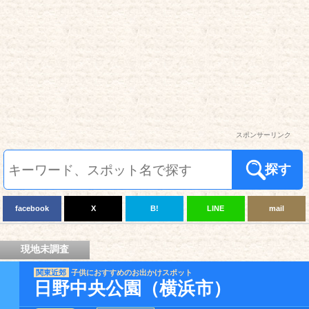
スポンサーリンク
探す
facebook
X
B!
LINE
mail
現地未調査
関東近郊
子供におすすめのお出かけスポット
日野中央公園（横浜市）