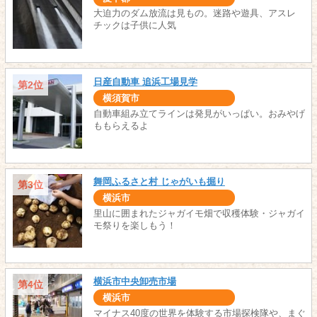
大迫力のダム放流は見もの。迷路や遊具、アスレ
チックは子供に人気
日産自動車 追浜工場見学
第2位
横須賀市
自動車組み立てラインは発見がいっぱい。おみやげ
ももらえるよ
舞岡ふるさと村 じゃがいも掘り
第3位
横浜市
里山に囲まれたジャガイモ畑で収穫体験・ジャガイ
モ祭りを楽しもう！
横浜市中央卸売市場
第4位
横浜市
マイナス40度の世界を体験する市場探検隊や、まぐ