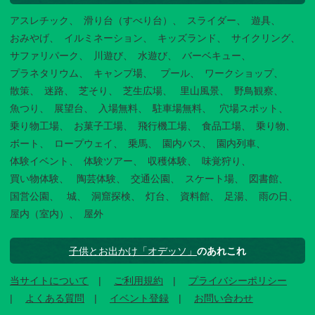
アスレチック
滑り台（すべり台）
スライダー
遊具
おみやげ
イルミネーション
キッズランド
サイクリング
サファリパーク
川遊び
水遊び
バーベキュー
プラネタリウム
キャンプ場
プール
ワークショップ
散策
迷路
芝そり
芝生広場
里山風景
野鳥観察
魚つり
展望台
入場無料
駐車場無料
穴場スポット
乗り物工場
お菓子工場
飛行機工場
食品工場
乗り物
ボート
ロープウェイ
乗馬
園内バス
園内列車
体験イベント
体験ツアー
収穫体験
味覚狩り
買い物体験
陶芸体験
交通公園
スケート場
図書館
国営公園
城
洞窟探検
灯台
資料館
足湯
雨の日
屋内（室内）
屋外
子供とお出かけ「オデッソ」
のあれこれ
当サイトについて
ご利用規約
プライバシーポリシー
よくある質問
イベント登録
お問い合わせ