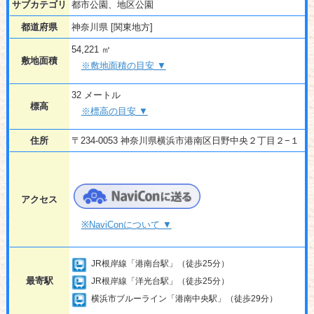
サブカテゴリ
都市公園、地区公園
都道府県
神奈川県 [関東地方]
54,221 ㎡
敷地面積
※敷地面積の目安 ▼
32 メートル
標高
※標高の目安 ▼
住所
〒234-0053 神奈川県横浜市港南区日野中央２丁目２−１
アクセス
※NaviConについて ▼
JR根岸線「港南台駅」（徒歩25分）
最寄駅
JR根岸線「洋光台駅」（徒歩25分）
横浜市ブルーライン「港南中央駅」（徒歩29分）