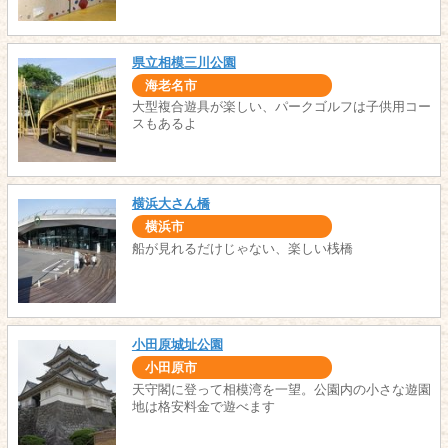
県立相模三川公園
海老名市
大型複合遊具が楽しい、パークゴルフは子供用コー
スもあるよ
横浜大さん橋
横浜市
船が見れるだけじゃない、楽しい桟橋
小田原城址公園
小田原市
天守閣に登って相模湾を一望。公園内の小さな遊園
地は格安料金で遊べます