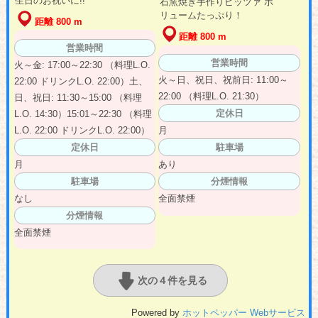
生日のお祝いに!!
石窯焼き手作りピッツァ ボ
リュームたっぷり！
距離 800 m
距離 800 m
営業時間
営業時間
火～金: 17:00～22:30 （料理L.O.
火～日、祝日、祝前日: 11:00～
22:00 ドリンクL.O. 22:00）土、
22:00 （料理L.O. 21:30）
日、祝日: 11:30～15:00 （料理
定休日
L.O. 14:30）15:01～22:30 （料理
L.O. 22:00 ドリンクL.O. 22:00）
月
定休日
駐車場
月
あり
駐車場
分煙情報
なし
全面禁煙
分煙情報
全面禁煙
次の４件を見る
Powered by
ホットペッパー Webサービス