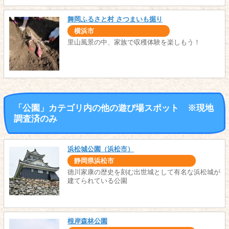
舞岡ふるさと村 さつまいも掘り
横浜市
里山風景の中、家族で収穫体験を楽しもう！
「公園」カテゴリ内の他の遊び場スポット ※現地
調査済のみ
浜松城公園（浜松市）
静岡県浜松市
徳川家康の歴史を刻む出世城として有名な浜松城が
建てられている公園
根岸森林公園