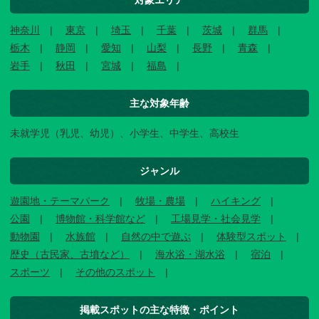
対象エリア
神奈川
東京
埼玉
千葉
茨城
群馬
栃木
静岡
愛知
山梨
長野
青森
岩手
秋田
宮城
福島
主な対象年齢
未就学児（乳児、幼児）、小学生、中学生、高校生
ジャンル
遊園地・テーマパーク
牧場・農場
ハイキング
公園
博物館・科学館など
工場見学・社会見学
動物園
水族館
自然の中で遊ぶ
体験型スポット
歴史（古民家、古墳など）
海水浴・湖水浴
宿泊
スポーツ
その他のスポット
掲載スポットの主な特徴・ポイント