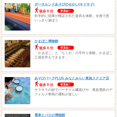
ボーネルンドあそびのせかい(キドキド)
徒歩 0 分
駅直結！
科学的に効果が検証された遊具を体験。全身で思
いっきり遊ぼう
かまぼこ博物館
徒歩 0 分
駅直結！
「かまぼこ」と「ちくわ」の手作り体験。かまぼこ
工場見学もできます。
あそびパークPLUS みなとみらい東急スクエア店
徒歩 0 分
駅直結！
サラサラの砂でバーチャル磯遊びや、東急電鉄のデ
フォルメ車両の運転が楽しい
電車とバスの博物館