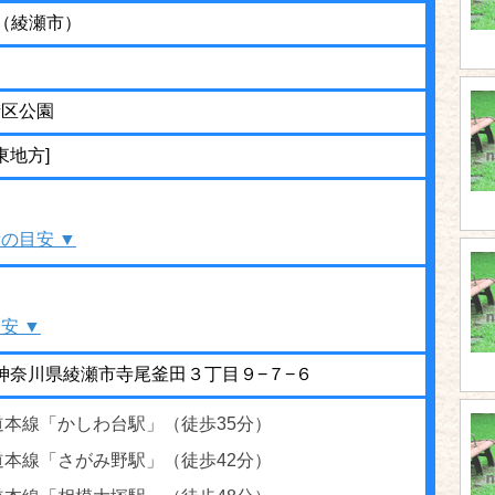
（綾瀬市）
街区公園
東地方]
の目安 ▼
安 ▼
35 神奈川県綾瀬市寺尾釜田３丁目９−７−６
道本線「かしわ台駅」（徒歩35分）
道本線「さがみ野駅」（徒歩42分）