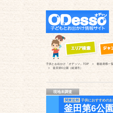
子供とお出かけ「オデッソ」
TOP
都道府県一
釜田第6公園（綾瀬市）
現地未調査
関東近郊
子供におすすめのお
釜田第6公