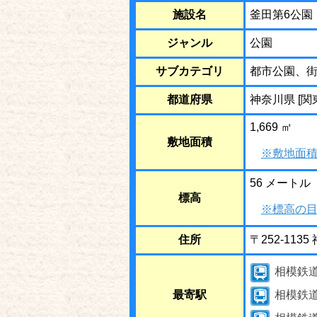
施設名
釜田第6公園
ジャンル
公園
サブカテゴリ
都市公園、
都道府県
神奈川県 [関
1,669 ㎡
敷地面積
※敷地面積
56 メートル
標高
※標高の目
住所
〒252-11
相模鉄
最寄駅
相模鉄