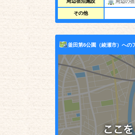
周辺宿泊施設
周辺の宿
その他
釜田第6公園（綾瀬市）への