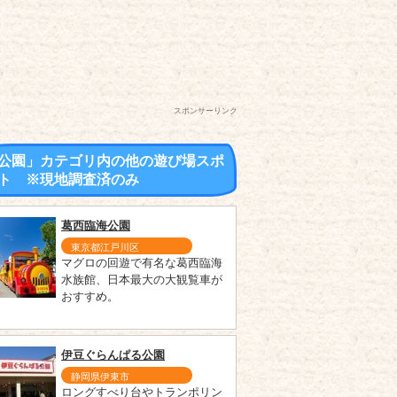
スポンサーリンク
公園」カテゴリ内の他の遊び場スポ
ト ※現地調査済のみ
葛西臨海公園
東京都江戸川区
マグロの回遊で有名な葛西臨海
水族館、日本最大の大観覧車が
おすすめ。
伊豆ぐらんぱる公園
静岡県伊東市
ロングすべり台やトランポリン