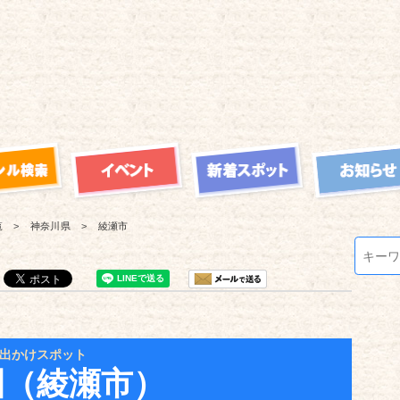
覧
神奈川県
綾瀬市
出かけスポット
園（綾瀬市）