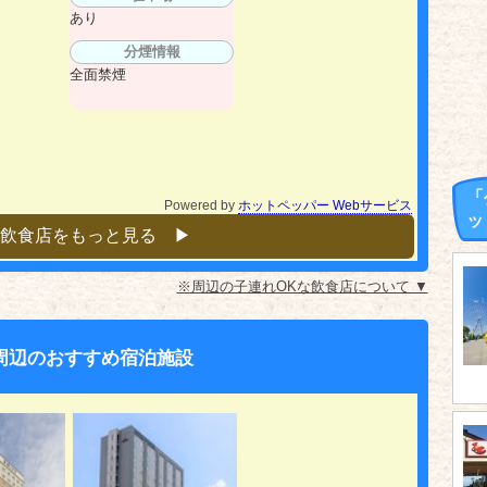
あり
分煙情報
全面禁煙
「
Powered by
ホットペッパー Webサービス
ッ
飲食店をもっと見る ▶︎
※周辺の子連れOKな飲食店について ▼
周辺のおすすめ宿泊施設