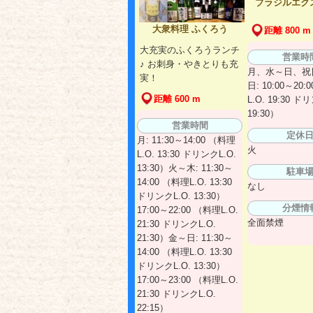
ブラジルエク
大衆料理 ふくろう
距離 800 m
大充実のふくろうランチ
営業時
♪ お刺身・やきとりも充
月、水～日、祝
実！
日: 10:00～20:
距離 600 m
L.O. 19:30 ド
19:30）
営業時間
定休
月: 11:30～14:00 （料理
火
L.O. 13:30 ドリンクL.O.
13:30）火～木: 11:30～
駐車
14:00 （料理L.O. 13:30
なし
ドリンクL.O. 13:30）
分煙情
17:00～22:00 （料理L.O.
全面禁煙
21:30 ドリンクL.O.
21:30）金～日: 11:30～
14:00 （料理L.O. 13:30
ドリンクL.O. 13:30）
17:00～23:00 （料理L.O.
21:30 ドリンクL.O.
22:15）