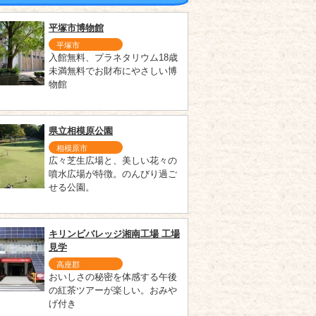
平塚市博物館
平塚市
入館無料、プラネタリウム18歳
未満無料でお財布にやさしい博
物館
県立相模原公園
相模原市
広々芝生広場と、美しい花々の
噴水広場が特徴。のんびり過ご
せる公園。
キリンビバレッジ湘南工場 工場
見学
高座郡
おいしさの秘密を体感する午後
の紅茶ツアーが楽しい。おみや
げ付き