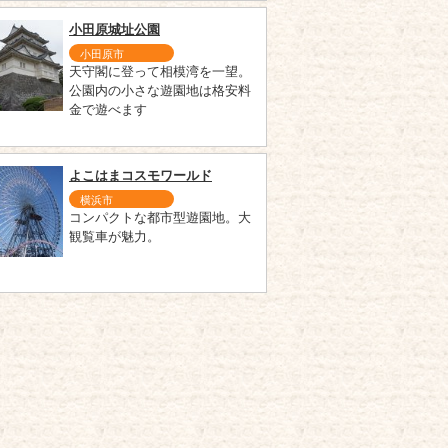
小田原城址公園
小田原市
天守閣に登って相模湾を一望。
公園内の小さな遊園地は格安料
金で遊べます
よこはまコスモワールド
横浜市
コンパクトな都市型遊園地。大
観覧車が魅力。