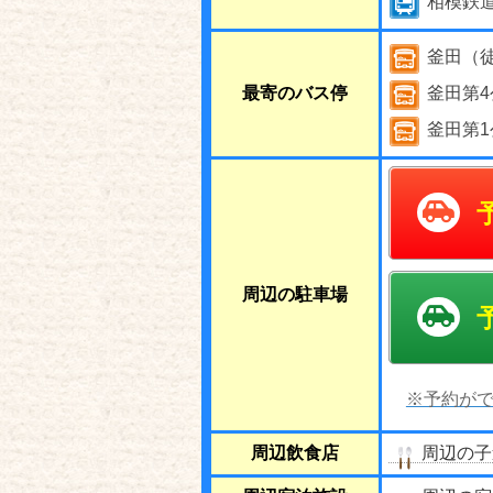
相模鉄
釜田（
最寄のバス停
釜田第4
釜田第1
周辺の駐車場
※予約がで
周辺飲食店
周辺の子