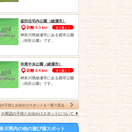
釜田住宅内公園（綾瀬市）
距離 0.3 km
すぐ近く！
神奈川県綾瀬市にある都市公園
（街区公園）です。
寺尾中央公園（綾瀬市）
距離 0.4 km
すぐ近く！
神奈川県綾瀬市にある都市公園
（街区公園）です。
辺の子供とお出かけスポットを一覧で見る
※周辺の子供とお出かけスポットについて ▼
奈川県内の他の遊び場スポット