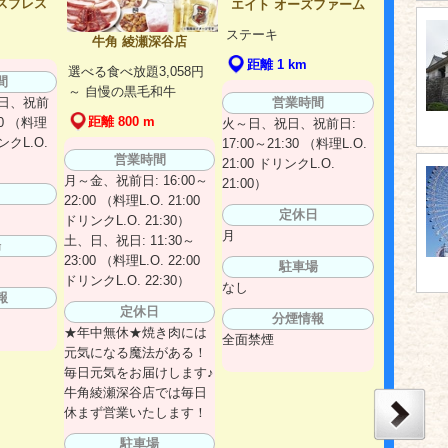
スプレス
エイト オーズファーム
ステーキ
牛角 綾瀬深谷店
距離 1 km
選べる食べ放題3,058円
間
～ 自慢の黒毛和牛
営業時間
日、祝前
距離 800 m
00 （料理
火～日、祝日、祝前日:
リンクL.O.
17:00～21:30 （料理L.O.
営業時間
21:00 ドリンクL.O.
月～金、祝前日: 16:00～
21:00）
日
22:00 （料理L.O. 21:00
定休日
ドリンクL.O. 21:30）
月
土、日、祝日: 11:30～
場
23:00 （料理L.O. 22:00
駐車場
ドリンクL.O. 22:30）
なし
報
定休日
分煙情報
★年中無休★焼き肉には
全面禁煙
元気になる魔法がある！
毎日元気をお届けします♪
牛角綾瀬深谷店では毎日
休まず営業いたします！
駐車場