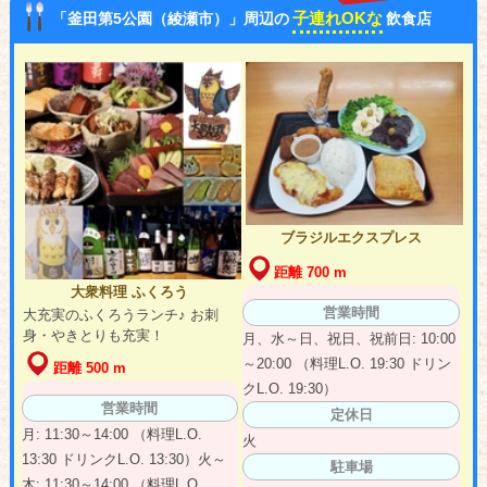
子連れOKな
「釜田第5公園（綾瀬市）」周辺の
飲食店
ブラジルエクスプレス
距離 700 m
大衆料理 ふくろう
営業時間
大充実のふくろうランチ♪ お刺
身・やきとりも充実！
月、水～日、祝日、祝前日: 10:00
～20:00 （料理L.O. 19:30 ドリン
距離 500 m
クL.O. 19:30）
営業時間
定休日
月: 11:30～14:00 （料理L.O.
火
13:30 ドリンクL.O. 13:30）火～
駐車場
木: 11:30～14:00 （料理L.O.