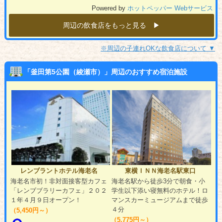
Powered by
ホットペッパー Webサービス
周辺の飲食店をもっと見る ▶︎
※周辺の子連れOKな飲食店について ▼
「釜田第5公園（綾瀬市）」周辺のおすすめ宿泊施設
レンブラントホテル海老名
東横ＩＮＮ海老名駅東口
海老名市初！非対面接客型カフェ
海老名駅から徒歩3分で朝食・小
「レンブブラリーカフェ」２０２
学生以下添い寝無料のホテル！ロ
１年４月９日オープン！
マンスカーミュージアムまで徒歩
４分
（5,450円～）
（5,775円～）