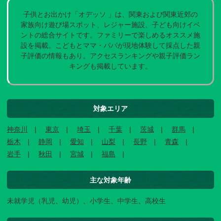
子供とお出かけ「オデッソ 」は、関東および関東近郊の
家族向け遊び場スポット、レジャー施設、子ども向けイベ
ントの総合サイトです。ファミリーで楽しめるオススメ施
設を掲載。こどもとママ・パパが現地体験して採点した親
子評価の情報もあり。アクセスランキングや親子評価ラン
キングも掲載しています。
対象エリア
神奈川
東京
埼玉
千葉
茨城
群馬
栃木
静岡
愛知
山梨
長野
青森
岩手
秋田
宮城
福島
主な対象年齢
未就学児（乳児、幼児）、小学生、中学生、高校生