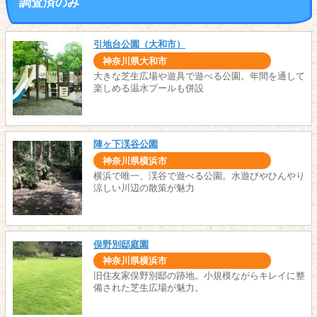
調査済のみ
引地台公園（大和市）
神奈川県大和市
大きな芝生広場や遊具で遊べる公園。年間を通して
楽しめる温水プールも併設
陣ヶ下渓谷公園
神奈川県横浜市
横浜で唯一、渓谷で遊べる公園。水遊びやひんやり
涼しい川辺の散策が魅力
俣野別邸庭園
神奈川県横浜市
旧住友家俣野別邸の跡地。小規模ながらキレイに整
備された芝生広場が魅力。