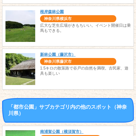
根岸森林公園
神奈川県横浜市
広大な芝生広場がきもちいい。イベント開催日は乗
馬もできる。
新林公園（藤沢市）
神奈川県藤沢市
1.5キロの散策路で谷戸の自然を満喫。古民家、遊
具も楽しい
「都市公園」サブカテゴリ内の他のスポット（神奈
川県）
南浦賀公園（横須賀市）