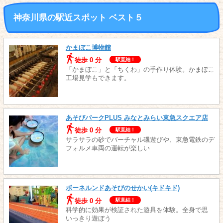
神奈川県の駅近スポット ベスト５
かまぼこ博物館
徒歩 0 分
駅直結！
「かまぼこ」と「ちくわ」の手作り体験。かまぼこ
工場見学もできます。
あそびパークPLUS みなとみらい東急スクエア店
徒歩 0 分
駅直結！
サラサラの砂でバーチャル磯遊びや、東急電鉄のデ
フォルメ車両の運転が楽しい
ボーネルンドあそびのせかい(キドキド)
徒歩 0 分
駅直結！
科学的に効果が検証された遊具を体験。全身で思
いっきり遊ぼう