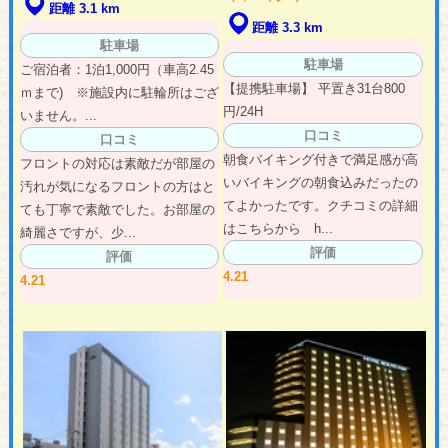
距離 3.1 km
距離 3.3 km
駐車場
駐車場
ご宿泊者：1泊1,000円（車高2.45
【提携駐車場】 平置き31台800
ｍまで) ※施設内に駐輪所はござ
円/24H
いません。...
口コミ
口コミ
朝食バイキング付きで満足感が高
フロントの対応は素敵だが部屋の
いバイキングの朝食込みだったの
汚れが気になるフロントの方はと
てよかったです。クチコミの詳細
ても丁寧で素敵でした。お部屋の
はこちらから h...
綺麗さですが、少...
評価
評価
4.21
4.21