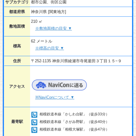
サブカテゴリ
都市公園、街区公園
都道府県
神奈川県 [関東地方]
210 ㎡
敷地面積
※敷地面積の目安 ▼
62 メートル
標高
※標高の目安 ▼
住所
〒252-1135 神奈川県綾瀬市寺尾釜田３丁目１５−９
アクセス
※NaviConについて ▼
相模鉄道本線「かしわ台駅」（徒歩33分）
最寄駅
相模鉄道本線「さがみ野駅」（徒歩40分）
相模鉄道本線「相模大塚駅」（徒歩47分）