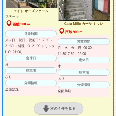
エイト オーズファーム
ステーキ
Casa Mille カーサ ミッレ
距離 900 m
距離 900 m
営業時間
火～日、祝日、祝前日: 17:00～
営業時間
21:30 （料理L.O. 21:00 ドリンク
月～水、金～日: 09:30～
L.O. 21:00）
14:3017:30～22:00
定休日
定休日
月
木
駐車場
駐車場
なし
あり
分煙情報
分煙情報
全面禁煙
全面禁煙
次の４件を見る