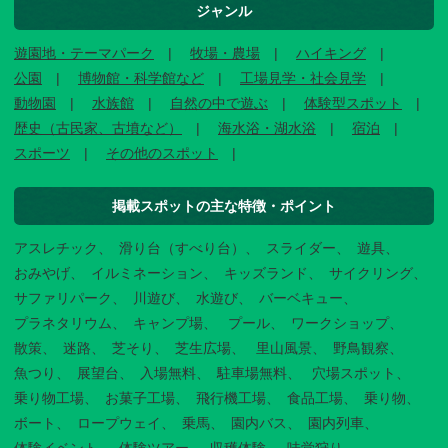
ジャンル
遊園地・テーマパーク
牧場・農場
ハイキング
公園
博物館・科学館など
工場見学・社会見学
動物園
水族館
自然の中で遊ぶ
体験型スポット
歴史（古民家、古墳など）
海水浴・湖水浴
宿泊
スポーツ
その他のスポット
掲載スポットの主な特徴・ポイント
アスレチック
滑り台（すべり台）
スライダー
遊具
おみやげ
イルミネーション
キッズランド
サイクリング
サファリパーク
川遊び
水遊び
バーベキュー
プラネタリウム
キャンプ場
プール
ワークショップ
散策
迷路
芝そり
芝生広場
里山風景
野鳥観察
魚つり
展望台
入場無料
駐車場無料
穴場スポット
乗り物工場
お菓子工場
飛行機工場
食品工場
乗り物
ボート
ロープウェイ
乗馬
園内バス
園内列車