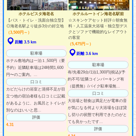
ホテルビスタ海老名
ホテルルートイン海老名駅前
【バス・トイレ・洗面台独立型】
☆スキンケアセット好評☆朝食無
◎海老名駅より徒歩3分の好立地
料・人工温泉大浴場・独立型デス
クとソファで機能的なレイアウト
（3,500円～）
の客室
距離 3.5 km
（5,475円～）
駐車場
距離 3.6 km
ホテル敷地内は一泊１,500円（要
駐車場
予約）近隣駐車場は24時間1,600
有/先着29台/1泊1,300円(税込)/予
円〜のご案内。...
約不可/近隣コインパーキング有
口コミ
（提携無）/バイク駐車場無...
カビだらけの浴室と清掃不足が目
口コミ
立つ他の宿泊者様も口コミに記載
大浴場と朝食は満足だが電車の音
があるように、お風呂とトイレが
が気になる何より大浴場をほぼ貸
別なのはいいと思...
し切りの状態で利用できたのがと
評価
ても良かったです...
4.31
評価