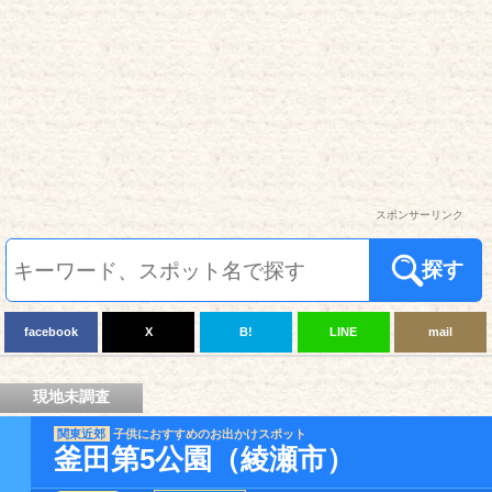
スポンサーリンク
探す
facebook
X
B!
LINE
mail
現地未調査
関東近郊
子供におすすめのお出かけスポット
釜田第5公園（綾瀬市）