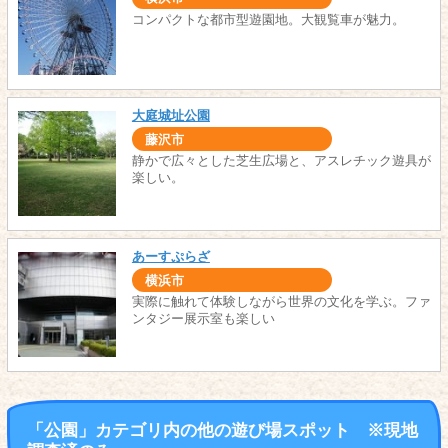
コンパクトな都市型遊園地。大観覧車が魅力。
大庭城址公園
藤沢市
静かで広々とした芝生広場と、アスレチック遊具が
楽しい。
あーすぷらざ
横浜市
実際に触れて体験しながら世界の文化を学ぶ。ファ
ンタジー展示室も楽しい
「公園」カテゴリ内の他の遊び場スポット ※現地