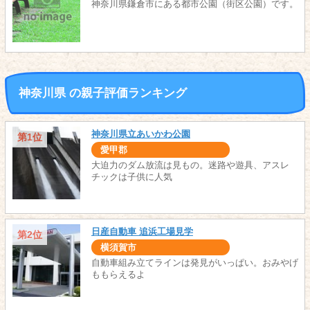
神奈川県鎌倉市にある都市公園（街区公園）です。
神奈川県 の親子評価ランキング
神奈川県立あいかわ公園
第1位
愛甲郡
大迫力のダム放流は見もの。迷路や遊具、アスレ
チックは子供に人気
日産自動車 追浜工場見学
第2位
横須賀市
自動車組み立てラインは発見がいっぱい。おみやげ
ももらえるよ