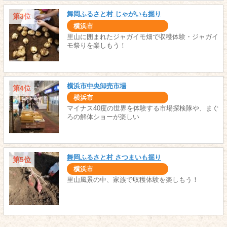
舞岡ふるさと村 じゃがいも掘り
第3位
横浜市
里山に囲まれたジャガイモ畑で収穫体験・ジャガイ
モ祭りを楽しもう！
横浜市中央卸売市場
第4位
横浜市
マイナス40度の世界を体験する市場探検隊や、まぐ
ろの解体ショーが楽しい
舞岡ふるさと村 さつまいも掘り
第5位
横浜市
里山風景の中、家族で収穫体験を楽しもう！