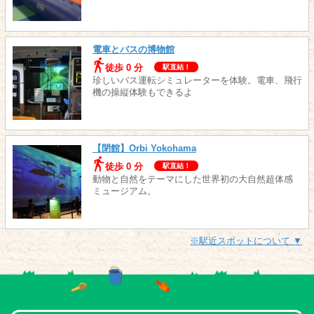
電車とバスの博物館
徒歩 0 分
駅直結！
珍しいバス運転シミュレーターを体験。電車、飛行
機の操縦体験もできるよ
【閉館】Orbi Yokohama
徒歩 0 分
駅直結！
動物と自然をテーマにした世界初の大自然超体感
ミュージアム。
※駅近スポットについて ▼