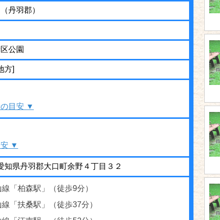
園（丹羽郡）
街区公園
地方]
の目安 ▼
安 ▼
46 愛知県丹羽郡大口町余野４丁目３２
山線「柏森駅」（徒歩9分）
山線「扶桑駅」（徒歩37分）