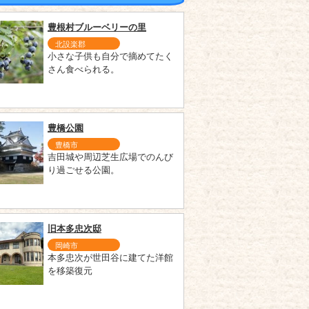
豊根村ブルーベリーの里
北設楽郡
小さな子供も自分で摘めてたく
さん食べられる。
豊橋公園
豊橋市
吉田城や周辺芝生広場でのんび
り過ごせる公園。
旧本多忠次邸
岡崎市
本多忠次が世田谷に建てた洋館
を移築復元