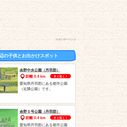
スポンサーリンク
辺の子供とお出かけスポット
余野中央公園（丹羽郡）
距離 0.4 km
すぐ近く！
愛知県丹羽郡にある都市公園
（近隣公園）です。
余野５号公園（丹羽郡）
距離 0.4 km
すぐ近く！
愛知県丹羽郡にある都市公園