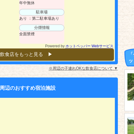
年中無休
駐車場
あり ：第二駐車場あり
分煙情報
全面禁煙
Powered by
ホットペッパー Webサービス
飲食店をもっと見る ▶︎
「
ッ
※周辺の子連れOKな飲食店について ▼
周辺のおすすめ宿泊施設