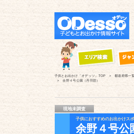
子供とお出かけ「オデッソ」
TOP
都道府県一
余野４号公園（丹羽郡）
現地未調査
子供におすすめのお出かけス
余野４号公