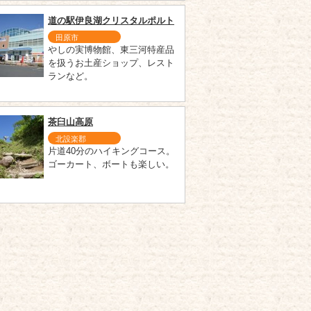
道の駅伊良湖クリスタルポルト
田原市
やしの実博物館、東三河特産品
を扱うお土産ショップ、レスト
ランなど。
茶臼山高原
北設楽郡
片道40分のハイキングコース。
ゴーカート、ボートも楽しい。