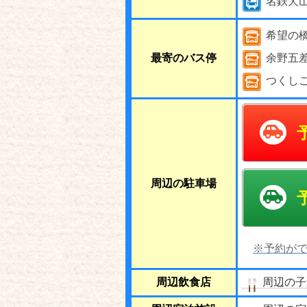
名鉄犬
希望の
最寄のバス停
余野五
つくし
周辺の駐車場
※予約がで
周辺飲食店
周辺の子