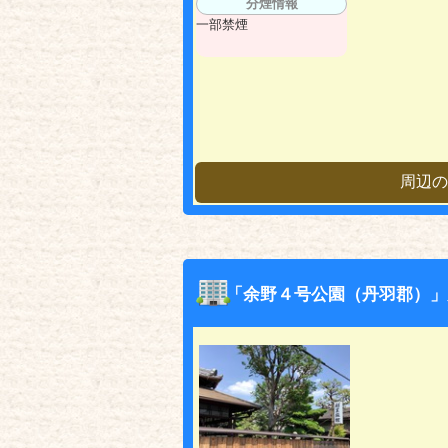
分煙情報
一部禁煙
周辺の
「余野４号公園（丹羽郡）」