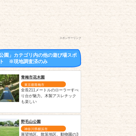
スポンサーリンク
公園」カテゴリ内の他の遊び場スポ
ト ※現地調査済のみ
青梅市花木園
東京都青梅市
全長211メートルのローラーすべ
り台が魅力。木製アスレチック
も楽しい
野毛山公園
神奈川県横浜市
展望地区、散策地区、動物園の3