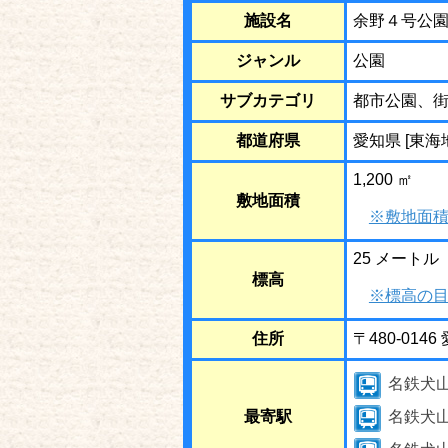
施設名
余野４号公
ジャンル
公園
サブカテゴリ
都市公園、
都道府県
愛知県 [東海
1,200 ㎡
敷地面積
※敷地面積
25 メートル
標高
※標高の目
住所
〒480-01
名鉄犬
最寄駅
名鉄犬