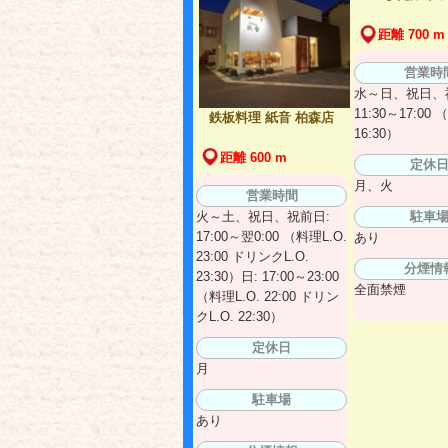
距離 700 m
営業時
水～日、祝日、
11:30～17:00 
鉄板料理 紙音 柏森店
16:30）
距離 600 m
定休
月、火
営業時間
火～土、祝日、祝前日:
駐車
17:00～翌0:00 （料理L.O.
あり
23:00 ドリンクL.O.
分煙情
23:30）日: 17:00～23:00
全面禁煙
（料理L.O. 22:00 ドリン
クL.O. 22:30）
定休日
月
駐車場
あり