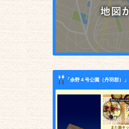
「余野４号公園（丹羽郡）」
また旅キ