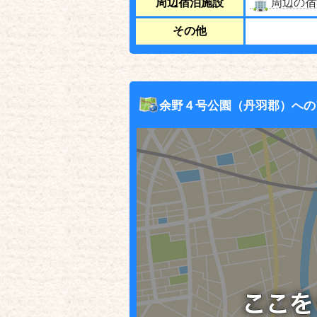
周辺宿泊施設
周辺の宿
その他
余野４号公園（丹羽郡）への