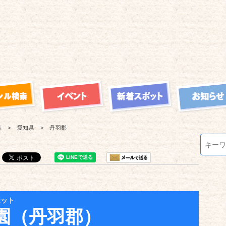
覧
愛知県
丹羽郡
ポット
園（丹羽郡）