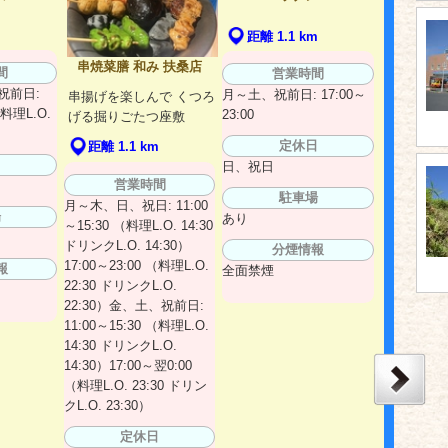
距離 1.1 km
串焼菜膳 和み 扶桑店
間
営業時間
祝前日:
月～土、祝前日: 17:00～
串揚げを楽しんで くつろ
（料理L.O.
23:00
げる掘りごたつ座敷
定休日
距離 1.1 km
日
日、祝日
営業時間
駐車場
月～木、日、祝日: 11:00
場
あり
～15:30 （料理L.O. 14:30
ドリンクL.O. 14:30）
分煙情報
17:00～23:00 （料理L.O.
報
全面禁煙
22:30 ドリンクL.O.
22:30）金、土、祝前日:
11:00～15:30 （料理L.O.
14:30 ドリンクL.O.
14:30）17:00～翌0:00
（料理L.O. 23:30 ドリン
クL.O. 23:30）
定休日