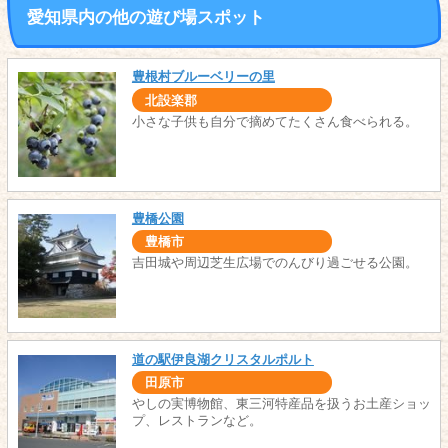
愛知県内の他の遊び場スポット
豊根村ブルーベリーの里
北設楽郡
小さな子供も自分で摘めてたくさん食べられる。
豊橋公園
豊橋市
吉田城や周辺芝生広場でのんびり過ごせる公園。
道の駅伊良湖クリスタルポルト
田原市
やしの実博物館、東三河特産品を扱うお土産ショッ
プ、レストランなど。