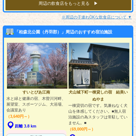
周辺の飲食店をもっと見る ▶︎
※周辺の子連れOKな飲食店について ▼
「柏森北公園（丹羽郡）」周辺のおすすめ宿泊施設
すいとぴあ江南
犬山城下町一棟貸しの宿 結美い
水と緑と健康の宿、木曽川河畔、
ぬやま
展望室、スポーツジム、大浴場、
一棟貸切の宿です。気兼ねなく犬
会議室あり
山を体感してください。■無人宿
（3,640円～）
泊施設の為スタッフは常駐してい
ません。■
距離 3.8 km
（69,000円～）