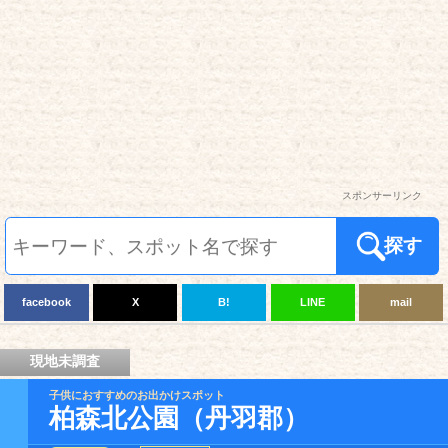
スポンサーリンク
探す
facebook
X
B!
LINE
mail
現地未調査
子供におすすめのお出かけスポット
柏森北公園（丹羽郡）