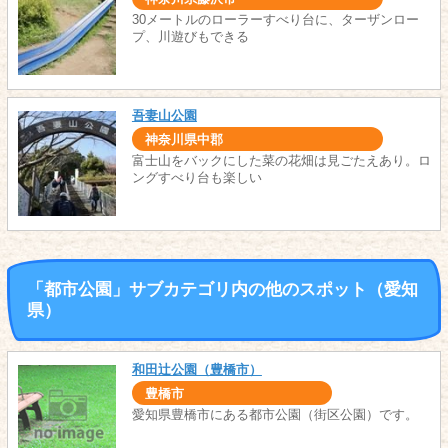
30メートルのローラーすべり台に、ターザンロー
プ、川遊びもできる
吾妻山公園
神奈川県中郡
富士山をバックにした菜の花畑は見ごたえあり。ロ
ングすべり台も楽しい
「都市公園」サブカテゴリ内の他のスポット（愛知
県）
和田辻公園（豊橋市）
豊橋市
愛知県豊橋市にある都市公園（街区公園）です。