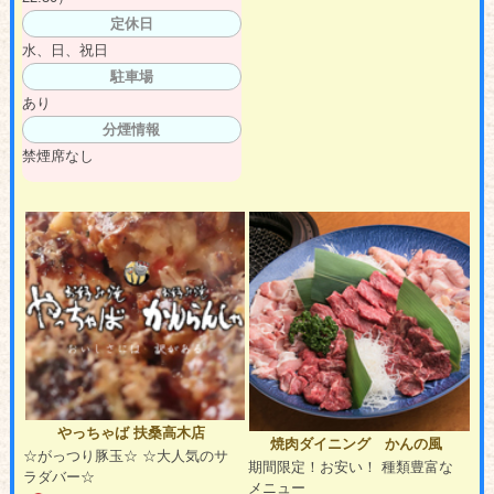
定休日
水、日、祝日
駐車場
あり
分煙情報
禁煙席なし
やっちゃば 扶桑高木店
焼肉ダイニング かんの風
☆がっつり豚玉☆ ☆大人気のサ
期間限定！お安い！ 種類豊富な
ラダバー☆
メニュー