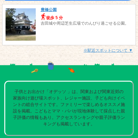
豊橋公園
徒歩 5 分
吉田城や周辺芝生広場でのんびり過ごせる公園。
※駅近スポットについて ▼
子供とお出かけ「オデッソ 」は、関東および関東近郊の
家族向け遊び場スポット、レジャー施設、子ども向けイベ
ントの総合サイトです。ファミリーで楽しめるオススメ施
設を掲載。こどもとママ・パパが現地体験して採点した親
子評価の情報もあり。アクセスランキングや親子評価ラン
キングも掲載しています。