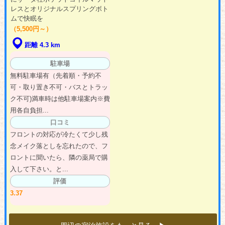
レスとオリジナルスプリングボト
ムで快眠を
（5,500円～）
距離 4.3 km
駐車場
無料駐車場有（先着順・予約不
可・取り置き不可・バスとトラッ
ク不可)満車時は他駐車場案内※費
用各自負担...
口コミ
フロントの対応が冷たくて少し残
念メイク落としを忘れたので、フ
ロントに聞いたら、隣の薬局で購
入して下さい。と...
評価
3.37