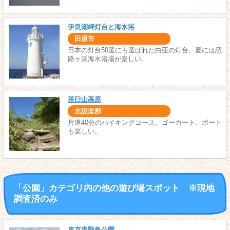
伊良湖岬灯台と海水浴
田原市
日本の灯台50選にも選ばれた白亜の灯台。夏には恋
路ヶ浜海水浴場が楽しい。
茶臼山高原
北設楽郡
片道40分のハイキングコース。ゴーカート、ボート
も楽しい。
「公園」カテゴリ内の他の遊び場スポット ※現地
調査済のみ
東京港野鳥公園