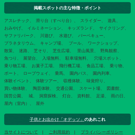
掲載スポットの主な特徴・ポイント
アスレチック
滑り台（すべり台）
スライダー
遊具
おみやげ
イルミネーション
キッズランド
サイクリング
サファリパーク
川遊び
水遊び
バーベキュー
プラネタリウム
キャンプ場
プール
ワークショップ
散策
迷路
芝そり
芝生広場
里山風景
野鳥観察
魚つり
展望台
入場無料
駐車場無料
穴場スポット
乗り物工場
お菓子工場
飛行機工場
食品工場
乗り物
ボート
ロープウェイ
乗馬
園内バス
園内列車
体験イベント
体験ツアー
収穫体験
味覚狩り
買い物体験
陶芸体験
交通公園
スケート場
図書館
国営公園
城
洞窟探検
灯台
資料館
足湯
雨の日
屋内（室内）
屋外
子供とお出かけ「オデッソ」
のあれこれ
当サイトについて
ご利用規約
プライバシーポリシー