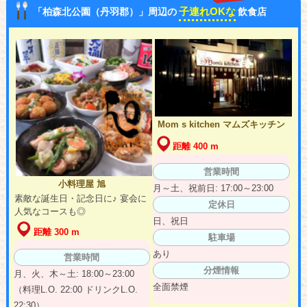
子連れOKな
「柏森北公園（丹羽郡）」周辺の
飲食店
Mom s kitchen マムズキッチン
距離 400 m
営業時間
小料理屋 旭
月～土、祝前日: 17:00～23:00
素敵な誕生日・記念日に♪ 宴会に
定休日
人気なコースも◎
日、祝日
距離 300 m
駐車場
あり
営業時間
分煙情報
月、火、木～土: 18:00～23:00
全面禁煙
（料理L.O. 22:00 ドリンクL.O.
22:30）