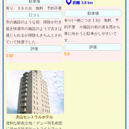
駐車場
距離 3.8 km
有り ３６０台 無料 予約不要
駐車場
口コミ
有り(一棟につき１台) 無料 予
市の施設のような宿、掃除が行き
約不要 ※施設の前の道を西から
届き快適市の施設のようで古さは
東に向かうと駐車がしやすいで
感じられるが掃除もきちんとされ
す。...
ていて快適でした...
評価
評価
5.0
3.92
犬山セントラルホテル
便利な駅前立地！デュベ羽毛布団
にサータ社ポケットコイルマット