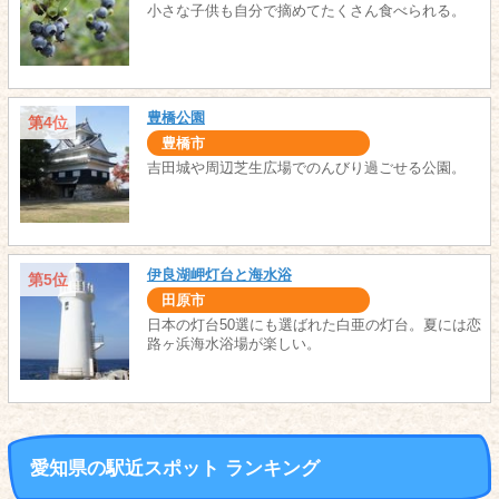
小さな子供も自分で摘めてたくさん食べられる。
豊橋公園
第4位
豊橋市
吉田城や周辺芝生広場でのんびり過ごせる公園。
伊良湖岬灯台と海水浴
第5位
田原市
日本の灯台50選にも選ばれた白亜の灯台。夏には恋
路ヶ浜海水浴場が楽しい。
愛知県の駅近スポット ランキング