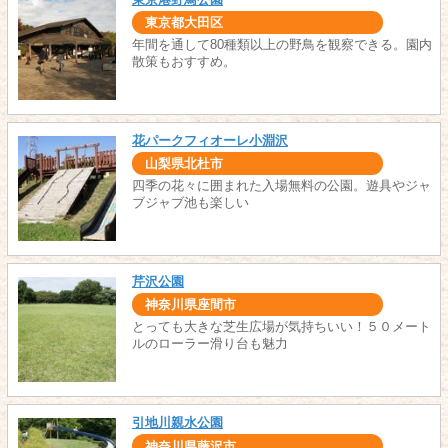
東京都大田区
年間を通して80種類以上の野鳥を観察できる。園内
散策もおすすめ。
花パークフィオーレ小淵沢
山梨県北杜市
四季の花々に囲まれた入場無料の公園。遊具やジャ
ブジャブ池も楽しい
芹沢公園
神奈川県座間市
とっても大きな芝生広場が気持ちいい！５０メート
ルのローラー滑り台も魅力
引地川親水公園
神奈川県藤沢市