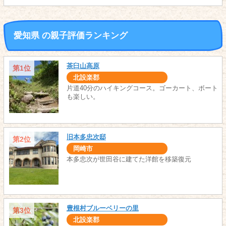
愛知県 の親子評価ランキング
茶臼山高原
第1位
北設楽郡
片道40分のハイキングコース。ゴーカート、ボート
も楽しい。
旧本多忠次邸
第2位
岡崎市
本多忠次が世田谷に建てた洋館を移築復元
豊根村ブルーベリーの里
第3位
北設楽郡