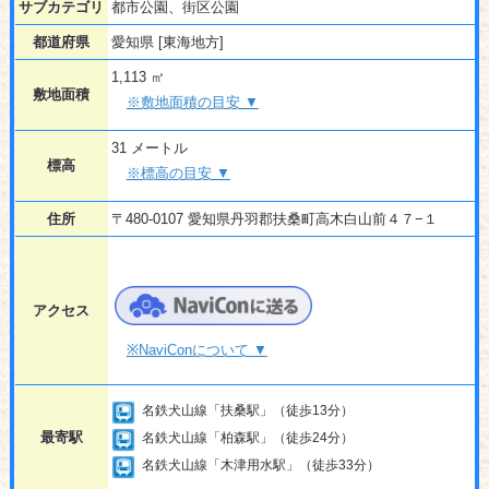
サブカテゴリ
都市公園、街区公園
都道府県
愛知県 [東海地方]
1,113 ㎡
敷地面積
※敷地面積の目安 ▼
31 メートル
標高
※標高の目安 ▼
住所
〒480-0107 愛知県丹羽郡扶桑町高木白山前４７−１
アクセス
※NaviConについて ▼
名鉄犬山線「扶桑駅」（徒歩13分）
最寄駅
名鉄犬山線「柏森駅」（徒歩24分）
名鉄犬山線「木津用水駅」（徒歩33分）