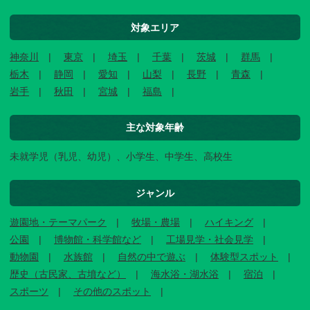
対象エリア
神奈川
東京
埼玉
千葉
茨城
群馬
栃木
静岡
愛知
山梨
長野
青森
岩手
秋田
宮城
福島
主な対象年齢
未就学児（乳児、幼児）、小学生、中学生、高校生
ジャンル
遊園地・テーマパーク
牧場・農場
ハイキング
公園
博物館・科学館など
工場見学・社会見学
動物園
水族館
自然の中で遊ぶ
体験型スポット
歴史（古民家、古墳など）
海水浴・湖水浴
宿泊
スポーツ
その他のスポット