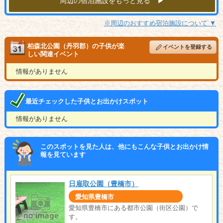
周辺の宿泊施設をもっと見る ▶︎
※周辺のおすすめ宿泊施設について ▼
柏森北公園（丹羽郡）の子供が楽
イベントを登録する
しい関連イベント
情報がありません
最近チェックした子供とお出かけスポット
情報がありません
このスポットを見た人は、他にもこんな子供とお出かけ情
報を見ています
日雇取公園（豊橋市）
愛知県豊橋市
愛知県豊橋市にある都市公園（街区公園）で
す。