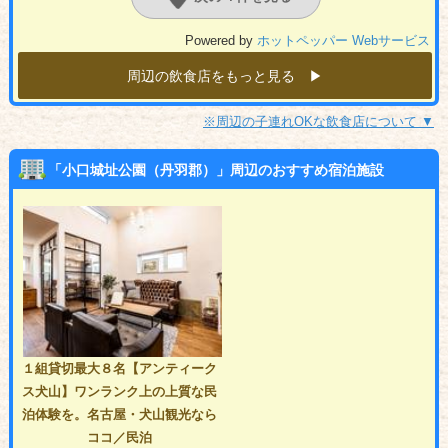
Powered by
ホットペッパー Webサービス
周辺の飲食店をもっと見る ▶︎
※周辺の子連れOKな飲食店について ▼
「小口城址公園（丹羽郡）」周辺のおすすめ宿泊施設
１組貸切最大８名【アンティーク
ス犬山】ワンランク上の上質な民
泊体験を。名古屋・犬山観光なら
ココ／民泊