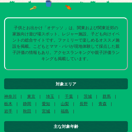
子供とお出かけ「オデッソ 」は、関東および関東近郊の
家族向け遊び場スポット、レジャー施設、子ども向けイベ
ントの総合サイトです。ファミリーで楽しめるオススメ施
設を掲載。こどもとママ・パパが現地体験して採点した親
子評価の情報もあり。アクセスランキングや親子評価ラン
キングも掲載しています。
対象エリア
神奈川
東京
埼玉
千葉
茨城
群馬
栃木
静岡
愛知
山梨
長野
青森
岩手
秋田
宮城
福島
主な対象年齢