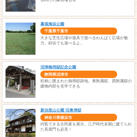
幕張海浜公園
千葉県千葉市
大きな芝生広場や遊具で遊べるわんぱく広場が魅
力。砂浜でも遊べるよ。
沼津御用邸記念公園
静岡県沼津市
松林に囲まれた御用邸跡地。東附属邸、西附属邸の
建物内部を見学できる
新治里山公園 旧奥津邸
神奈川県横浜市
内覧できる古民家を展示。江戸時代末期に建てられ
た長屋門も必見！