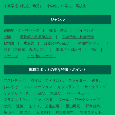
未就学児（乳児、幼児）、小学生、中学生、高校生
ジャンル
遊園地・テーマパーク
牧場・農場
ハイキング
公園
博物館・科学館など
工場見学・社会見学
動物園
水族館
自然の中で遊ぶ
体験型スポット
歴史（古民家、古墳など）
海水浴・湖水浴
宿泊
スポーツ
その他のスポット
掲載スポットの主な特徴・ポイント
アスレチック
滑り台（すべり台）
スライダー
遊具
おみやげ
イルミネーション
キッズランド
サイクリング
サファリパーク
川遊び
水遊び
バーベキュー
プラネタリウム
キャンプ場
プール
ワークショップ
散策
迷路
芝そり
芝生広場
里山風景
野鳥観察
魚つり
展望台
入場無料
駐車場無料
穴場スポット