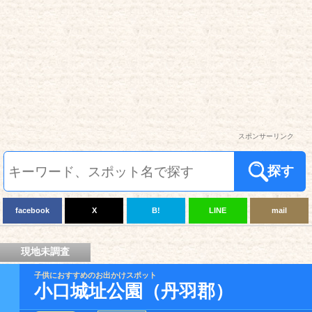
スポンサーリンク
探す
facebook
X
B!
LINE
mail
現地未調査
子供におすすめのお出かけスポット
小口城址公園（丹羽郡）