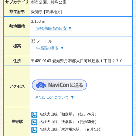
サブカテゴリ
都市公園、特殊公園
都道府県
愛知県 [東海地方]
3,158 ㎡
敷地面積
※敷地面積の目安 ▼
33 メートル
標高
※標高の目安 ▼
住所
〒480-0143 愛知県丹羽郡大口町城屋敷１丁目２７０
アクセス
※NaviConについて ▼
名鉄犬山線「柏森駅」（徒歩26分）
最寄駅
名鉄犬山線「扶桑駅」（徒歩35分）
名鉄犬山線「木津用水駅」（徒歩51分）