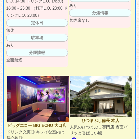
L.O. 14:30 ドリンクL.O. 14:30）
あり
18:00～23:30 （料理L.O. 23:00 ド
分煙情報
リンクL.O. 23:00）
禁煙席なし
定休日
無休
駐車場
あり
分煙情報
全面禁煙
ひつまぶし備長 本店
ビッグエコー BIG ECHO 大口店
人気のひつまぶし専門店 表面パ
ドリンク充実◎ キレイな室内は
リッと香ばしい鰻
居心地◎