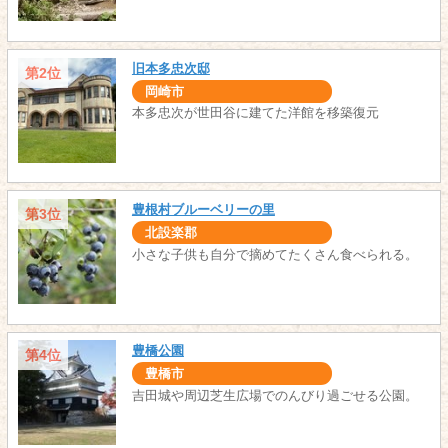
旧本多忠次邸
第2位
岡崎市
本多忠次が世田谷に建てた洋館を移築復元
豊根村ブルーベリーの里
第3位
北設楽郡
小さな子供も自分で摘めてたくさん食べられる。
豊橋公園
第4位
豊橋市
吉田城や周辺芝生広場でのんびり過ごせる公園。