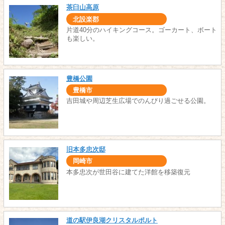
茶臼山高原
北設楽郡
片道40分のハイキングコース。ゴーカート、ボート
も楽しい。
豊橋公園
豊橋市
吉田城や周辺芝生広場でのんびり過ごせる公園。
旧本多忠次邸
岡崎市
本多忠次が世田谷に建てた洋館を移築復元
道の駅伊良湖クリスタルポルト