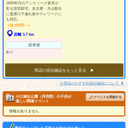
1800年代のアンティーク家具が
彩る貸切邸宅。名古屋・犬山観光
に最適◎子連れ旅やテレワークに
も対応。
（10,453円～）
距離 3.7 km
駐車場
あり
周辺の宿泊施設をもっと見る ▶︎
※周辺のおすすめ宿泊施設について ▼
小口城址公園（丹羽郡）の子供が
イベントを登録する
楽しい関連イベント
情報がありません