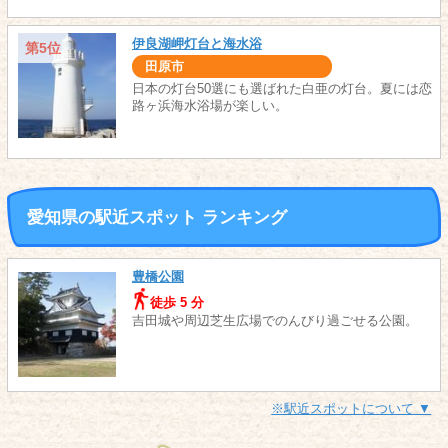
伊良湖岬灯台と海水浴
第5位
田原市
日本の灯台50選にも選ばれた白亜の灯台。夏には恋
路ヶ浜海水浴場が楽しい。
愛知県の駅近スポット ランキング
豊橋公園
徒歩 5 分
吉田城や周辺芝生広場でのんびり過ごせる公園。
※駅近スポットについて ▼