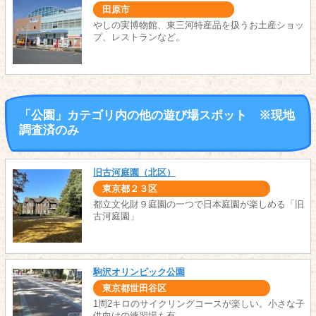
田原市
やしの実博物館、東三河特産品を扱うお土産ショッ
プ、レストランなど。
「公園」カテゴリ内の他の遊び場スポット ※現地
調査済のみ
旧古河庭園（北区）
東京都２３区
都立文化財９庭園の一つで日本庭園が楽しめる「旧
古河庭園」
駒沢オリンピック公園
東京都世田谷区
1周2キロのサイクリングコースが楽しい。小さな子
供向けの練習場も有