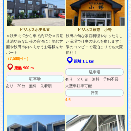
ビジネスホテル直
ビジネス旅館 小野
≪秋田北ICから車で約12分≫長期
秋田の旬な家庭料理やゆったりし
連泊や急な出張の宿泊に！能代方
た浴場で仕事の疲れを癒します！
面や秋田市内へ向かうお客様をサ
隣のコンビニで素泊まりでも大変
ポート
便利！
（7,500円～）
距離 1.1 km
距離 900 m
駐車場
駐車場
有り ２０台 無料 予約不要
あり 20台 無料 先着順
大型車駐車可能
評価
4.5