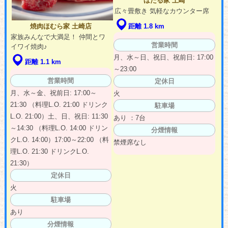
ほたる家 土崎
広々畳敷き 気軽なカウンター席
距離 1.8 km
焼肉ほむら家 土崎店
家族みんなで大満足！ 仲間とワ
営業時間
イワイ焼肉♪
月、水～日、祝日、祝前日: 17:00
距離 1.1 km
～23:00
営業時間
定休日
月、水～金、祝前日: 17:00～
火
21:30 （料理L.O. 21:00 ドリンク
駐車場
L.O. 21:00）土、日、祝日: 11:30
あり ：7台
～14:30 （料理L.O. 14:00 ドリン
分煙情報
クL.O. 14:00）17:00～22:00 （料
禁煙席なし
理L.O. 21:30 ドリンクL.O.
21:30）
定休日
火
駐車場
あり
分煙情報