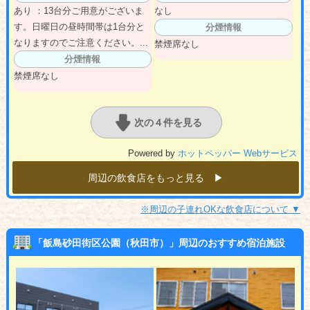
あり ：13台分ご用意がございま
なし
す。日曜日の昼時間帯は1台分と
分煙情報
なりますのでご注意ください。...
禁煙席なし
分煙情報
禁煙席なし
次の４件を見る
Powered by
ホットペッパー Webサービス
周辺の飲食店をもっと見る ▶︎
※周辺の子連れOKな飲食店について ▼
「飯島砂田街区公園（秋田市）」周辺のおすすめ宿泊施設