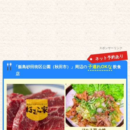
スポンサーリンク
ネット予約あり
子連れOKな
「飯島砂田街区公園（秋田市）」周辺の
飲食
店