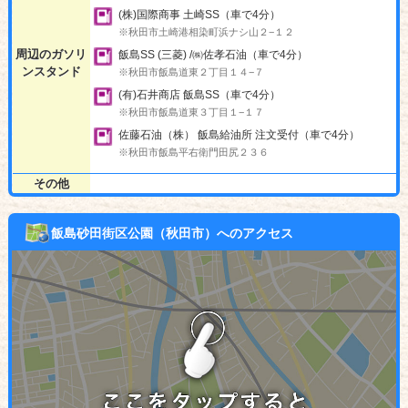
(株)国際商事 土崎SS（車で4分）
※秋田市土崎港相染町浜ナシ山２−１２
周辺のガソリ
飯島SS (三菱) /㈱佐孝石油（車で4分）
ンスタンド
※秋田市飯島道東２丁目１４−７
(有)石井商店 飯島SS（車で4分）
※秋田市飯島道東３丁目１−１７
佐藤石油（株） 飯島給油所 注文受付（車で4分）
※秋田市飯島平右衛門田尻２３６
その他
飯島砂田街区公園（秋田市）へのアクセス