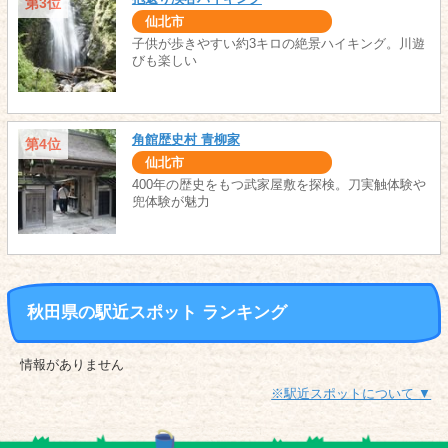
第3位
仙北市
子供が歩きやすい約3キロの絶景ハイキング。川遊
びも楽しい
角館歴史村 青柳家
第4位
仙北市
400年の歴史をもつ武家屋敷を探検。刀実触体験や
兜体験が魅力
秋田県の駅近スポット ランキング
情報がありません
※駅近スポットについて ▼