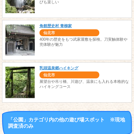
びも楽しい
角館歴史村 青柳家
仙北市
400年の歴史をもつ武家屋敷を探検。刀実触体験や
兜体験が魅力
乳頭温泉郷ハイキング
仙北市
展望台や吊り橋、川遊び、温泉にも入れる本格的な
ハイキングコース
「公園」カテゴリ内の他の遊び場スポット ※現地
調査済のみ