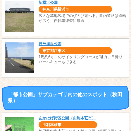
新横浜公園
神奈川県横浜市
広大な草地広場でのびのび遊べる。園内道路は道幅
が広く、自転車練習に最適。
若洲海浜公園
東京都江東区
1周約6キロのサイクリングコースが魅力。日帰り
バーベキューもできる
「都市公園」サブカテゴリ内の他のスポット（秋田
県）
あかはげ街区公園（由利本荘市）
由利本荘市