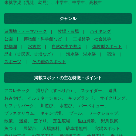
未就学児（乳児、幼児）、小学生、中学生、高校生
ジャンル
遊園地・テーマパーク
牧場・農場
ハイキング
公園
博物館・科学館など
工場見学・社会見学
動物園
水族館
自然の中で遊ぶ
体験型スポット
歴史（古民家、古墳など）
海水浴・湖水浴
宿泊
スポーツ
その他のスポット
掲載スポットの主な特徴・ポイント
アスレチック
滑り台（すべり台）
スライダー
遊具
おみやげ
イルミネーション
キッズランド
サイクリング
サファリパーク
川遊び
水遊び
バーベキュー
プラネタリウム
キャンプ場
プール
ワークショップ
散策
迷路
芝そり
芝生広場
里山風景
野鳥観察
魚つり
展望台
入場無料
駐車場無料
穴場スポット
乗り物工場
お菓子工場
飛行機工場
食品工場
乗り物