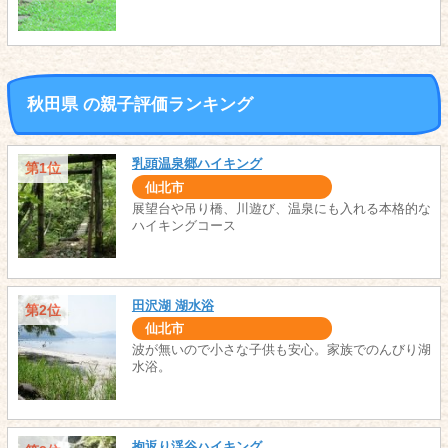
秋田県 の親子評価ランキング
乳頭温泉郷ハイキング
第1位
仙北市
展望台や吊り橋、川遊び、温泉にも入れる本格的な
ハイキングコース
田沢湖 湖水浴
第2位
仙北市
波が無いので小さな子供も安心。家族でのんびり湖
水浴。
抱返り渓谷ハイキング