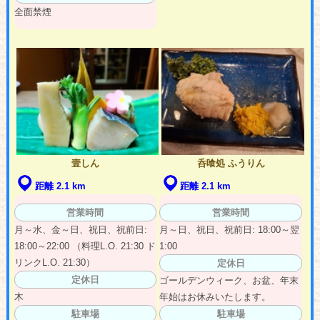
全面禁煙
壹しん
呑喰処 ふうりん
距離 2.1 km
距離 2.1 km
営業時間
営業時間
月～水、金～日、祝日、祝前日:
月～日、祝日、祝前日: 18:00～翌
18:00～22:00 （料理L.O. 21:30 ド
1:00
リンクL.O. 21:30）
定休日
定休日
ゴールデンウィーク、お盆、年末
木
年始はお休みいたします。
駐車場
駐車場