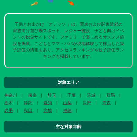
子供とお出かけ「オデッソ 」は、関東および関東近郊の
家族向け遊び場スポット、レジャー施設、子ども向けイベ
ントの総合サイトです。ファミリーで楽しめるオススメ施
設を掲載。こどもとママ・パパが現地体験して採点した親
子評価の情報もあり。アクセスランキングや親子評価ラン
キングも掲載しています。
対象エリア
神奈川
東京
埼玉
千葉
茨城
群馬
栃木
静岡
愛知
山梨
長野
青森
岩手
秋田
宮城
福島
主な対象年齢