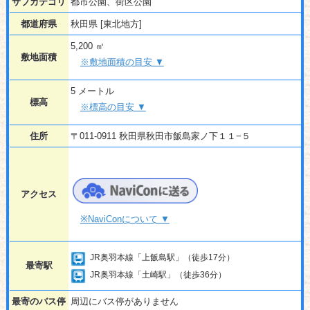
サブカテゴリ
都市公園、街区公園
都道府県
秋田県 [東北地方]
5,200 ㎡
敷地面積
※敷地面積の目安 ▼
5 メートル
標高
※標高の目安 ▼
住所
〒011-0911 秋田県秋田市飯島家ノ下１１−５
アクセス
※NaviConについて ▼
JR奥羽本線「上飯島駅」（徒歩17分）
最寄駅
JR奥羽本線「土崎駅」（徒歩36分）
最寄のバス停
周辺にバス停がありません