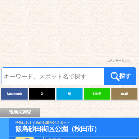
スポンサーリンク
探す
facebook
X
B!
LINE
mail
現地未調査
子供におすすめのお出かけスポット
飯島砂田街区公園（秋田市）