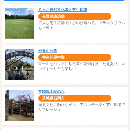
八ヶ岳自然文化園と芝生広場
長野県諏訪郡
広大な芝生広場でのびのび遊べる。プラネタリウム
も上映中。
吾妻山公園
神奈川県中郡
富士山をバックにした菜の花畑は見ごたえあり。ロ
ングすべり台も楽しい
常陸風土記の丘
茨城県石岡市
歴史文化に触れながら、アスレチックや芝生広場で
リフレッシュ