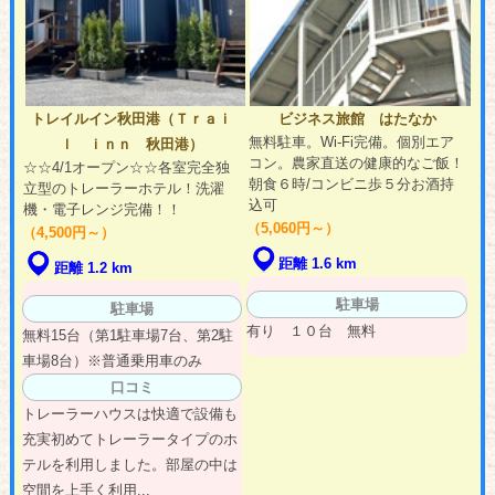
トレイルイン秋田港（Ｔｒａｉ
ビジネス旅館 はたなか
無料駐車。Wi-Fi完備。個別エア
ｌ ｉｎｎ 秋田港）
コン。農家直送の健康的なご飯！
☆☆4/1オープン☆☆各室完全独
朝食６時/コンビニ歩５分お酒持
立型のトレーラーホテル！洗濯
込可
機・電子レンジ完備！！
（5,060円～）
（4,500円～）
距離 1.6 km
距離 1.2 km
駐車場
駐車場
有り １０台 無料
無料15台（第1駐車場7台、第2駐
車場8台）※普通乗用車のみ
口コミ
トレーラーハウスは快適で設備も
充実初めてトレーラータイプのホ
テルを利用しました。部屋の中は
空間を上手く利用...