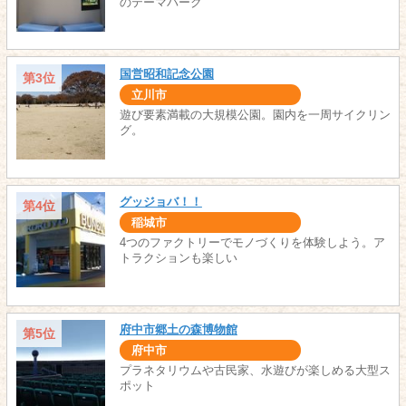
のテーマパーク
国営昭和記念公園
第3位
立川市
遊び要素満載の大規模公園。園内を一周サイクリン
グ。
グッジョバ！！
第4位
稲城市
4つのファクトリーでモノづくりを体験しよう。ア
トラクションも楽しい
府中市郷土の森博物館
第5位
府中市
プラネタリウムや古民家、水遊びが楽しめる大型ス
ポット