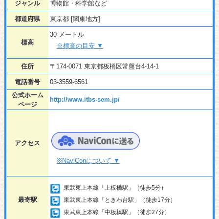
ジャンル
博物館・科学館など
都道府県
東京都 [関東地方]
30 メートル
標高
※標高の目安 ▼
住所
〒174-0071 東京都板橋区常盤台4-14-1
電話番号
03-3559-6561
公式ホーム
http://www.itbs-sem.jp/
ページ
アクセス
※NaviConについて ▼
東武東上本線「上板橋駅」（徒歩5分）
最寄駅
東武東上本線「ときわ台駅」（徒歩17分）
東武東上本線「中板橋駅」（徒歩27分）