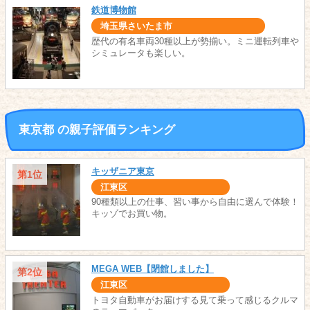
鉄道博物館
埼玉県さいたま市
歴代の有名車両30種以上が勢揃い。ミニ運転列車や
シミュレータも楽しい。
東京都 の親子評価ランキング
キッザニア東京
第1位
江東区
90種類以上の仕事、習い事から自由に選んで体験！
キッゾでお買い物。
MEGA WEB【閉館しました】
第2位
江東区
トヨタ自動車がお届けする見て乗って感じるクルマ