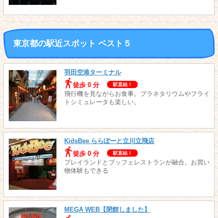
東京都の駅近スポット ベスト５
羽田空港ターミナル
徒歩 0 分
駅直結！
飛行機を見ながらお食事。プラネタリウムやフライ
トシミュレータも楽しい。
KidsBee ららぽーと立川立飛店
徒歩 0 分
駅直結！
プレイランドとブッフェレストランが融合。お買い
物体験もできる
MEGA WEB【閉館しました】