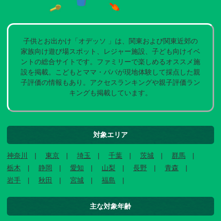
子供とお出かけ「オデッソ 」は、関東および関東近郊の
家族向け遊び場スポット、レジャー施設、子ども向けイベ
ントの総合サイトです。ファミリーで楽しめるオススメ施
設を掲載。こどもとママ・パパが現地体験して採点した親
子評価の情報もあり。アクセスランキングや親子評価ラン
キングも掲載しています。
対象エリア
神奈川
東京
埼玉
千葉
茨城
群馬
栃木
静岡
愛知
山梨
長野
青森
岩手
秋田
宮城
福島
主な対象年齢