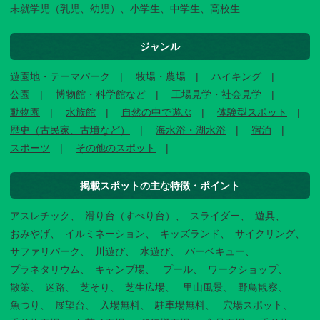
未就学児（乳児、幼児）、小学生、中学生、高校生
ジャンル
遊園地・テーマパーク
牧場・農場
ハイキング
公園
博物館・科学館など
工場見学・社会見学
動物園
水族館
自然の中で遊ぶ
体験型スポット
歴史（古民家、古墳など）
海水浴・湖水浴
宿泊
スポーツ
その他のスポット
掲載スポットの主な特徴・ポイント
アスレチック
滑り台（すべり台）
スライダー
遊具
おみやげ
イルミネーション
キッズランド
サイクリング
サファリパーク
川遊び
水遊び
バーベキュー
プラネタリウム
キャンプ場
プール
ワークショップ
散策
迷路
芝そり
芝生広場
里山風景
野鳥観察
魚つり
展望台
入場無料
駐車場無料
穴場スポット