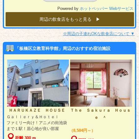
Powered by
ホットペッパー Webサービス
周辺の飲食店をもっと見る ▶︎
※周辺の子連れOKな飲食店について ▼
「板橋区立教育科学館」周辺のおすすめ宿泊施設
ＨＡＲＵＫＡＺＥ ＨＯＵＳＥ
Ｔｈｅ Ｓａｋｕｒａ Ｈｏｕｓ
Ｇａｌｌｅｒｙ＆Ｈｏｔｅｌ
ｅ ＾
ファミリー向け！アニメの街池袋
まで１駅！居心地が良い部屋
（8,584円～）
距離 300 m