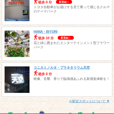
徒歩 0 分
駅直結！
トヨタ自動車がお届けする見て乗って感じるクルマ
のテーマパーク
HANA・BIYORI
徒歩 10 分
駅直結！
花と緑に囲まれたエンターテインメント型フラワー
パーク
コニカミノルタ・プラネタリウム天空
徒歩 0 分
映像、音響、香りで臨場感あふれる新感覚体験を！
※駅近スポットについて ▼