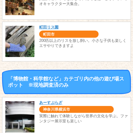
オキャラクター大集合。
町田リス園
町田市
200匹以上のリスを放し飼い。小さな子供も楽しく
エサやりできますよ
「博物館・科学館など」カテゴリ内の他の遊び場ス
ポット ※現地調査済のみ
あーすぷらざ
神奈川県横浜市
実際に触れて体験しながら世界の文化を学ぶ。ファ
ンタジー展示室も楽しい