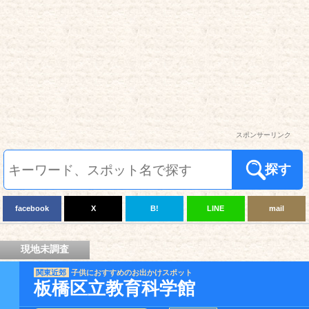
スポンサーリンク
探す
facebook
X
B!
LINE
mail
現地未調査
関東近郊
子供におすすめのお出かけスポット
板橋区立教育科学館