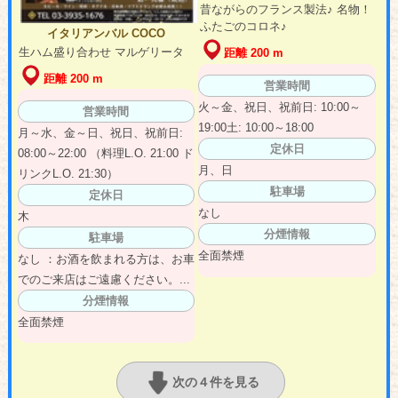
昔ながらのフランス製法♪ 名物！
ふたごのコロネ♪
イタリアンバル COCO
生ハム盛り合わせ マルゲリータ
距離 200 m
距離 200 m
営業時間
火～金、祝日、祝前日: 10:00～
営業時間
19:00土: 10:00～18:00
月～水、金～日、祝日、祝前日:
定休日
08:00～22:00 （料理L.O. 21:00 ド
月、日
リンクL.O. 21:30）
駐車場
定休日
なし
木
分煙情報
駐車場
全面禁煙
なし ：お酒を飲まれる方は、お車
でのご来店はご遠慮ください。...
分煙情報
全面禁煙
次の４件を見る