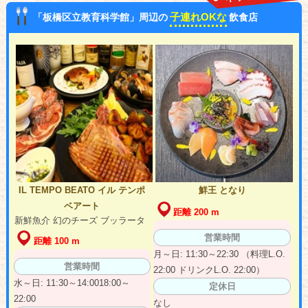
子連れOKな
「板橋区立教育科学館」周辺の
飲食店
IL TEMPO BEATO イル テンポ
鮮王 となり
ベアート
距離 200 m
新鮮魚介 幻のチーズ ブッラータ
営業時間
距離 100 m
月～日: 11:30～22:30 （料理L.O.
営業時間
22:00 ドリンクL.O. 22:00）
水～日: 11:30～14:0018:00～
定休日
22:00
なし