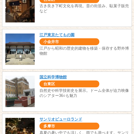
古き良き下町文化を再現。昔の街並み、駄菓子販売
など
江戸東京たてもの園
小金井市
江戸から昭和の歴史的建物を移築・保存する野外博
物館
国立科学博物館
台東区
自然史や科学技術史を展示。ドーム全体が迫力映像
のシアター36○も魅力
サンリオピューロランド
多摩市
真夏の暑い中でも涼しく、雨でも遊べます。サンリ