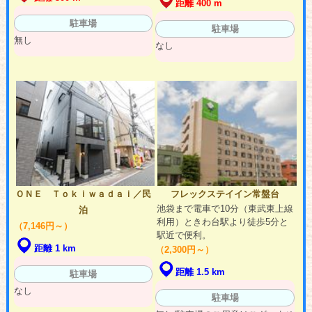
距離 400 m
駐車場
駐車場
無し
なし
ＯＮＥ Ｔｏｋｉｗａｄａｉ／民
フレックステイイン常盤台
池袋まで電車で10分（東武東上線
泊
利用）ときわ台駅より徒歩5分と
（7,146円～）
駅近で便利。
距離 1 km
（2,300円～）
距離 1.5 km
駐車場
なし
駐車場