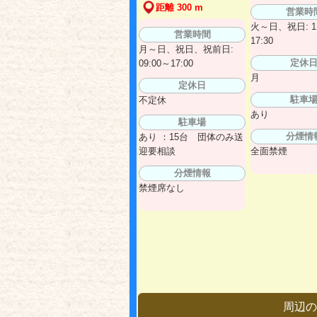
距離 300 m
営業時
火～日、祝日: 11
営業時間
17:30
月～日、祝日、祝前日:
定休
09:00～17:00
月
定休日
駐車
不定休
あり
駐車場
分煙情
あり ：15台 団体のみ送
迎要相談
全面禁煙
分煙情報
禁煙席なし
周辺の