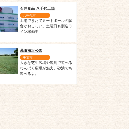
石井食品 八千代工場
八千代市
工場できたてミートボールの試
食がおししい。土曜日も製造ラ
イン稼働中
幕張海浜公園
千葉市
大きな芝生広場や遊具で遊べる
わんぱく広場が魅力。砂浜でも
遊べるよ。