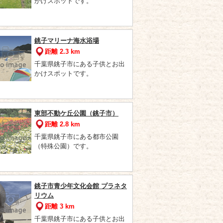
かけスポットです。
銚子マリーナ海水浴場
距離 2.3 km
千葉県銚子市にある子供とお出
かけスポットです。
東部不動ケ丘公園（銚子市）
距離 2.8 km
千葉県銚子市にある都市公園
（特殊公園）です。
銚子市青少年文化会館 プラネタ
リウム
距離 3 km
千葉県銚子市にある子供とお出