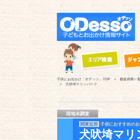
子供とお出かけ「オデッソ」
TOP
都道府県一
犬吠埼マリンパーク
現地未調査
関東近郊
子供におすすめのお
犬吠埼マリ