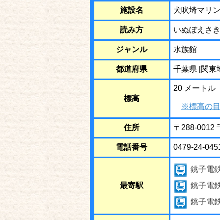
施設名
犬吠埼マリ
読み方
いぬぼえさ
ジャンル
水族館
都道府県
千葉県 [関東
20 メートル
標高
※標高の目
住所
〒288-001
電話番号
0479-24-045
銚子電
最寄駅
銚子電
銚子電