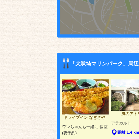
「犬吠埼マリンパーク」周辺
風のアト
ドライブイン なぎさや
アラカルト
ワンちゃんも一緒に 個室
距離 1.4 k
(要予約)