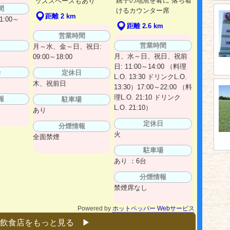
銚子の地魚を肴に 落ち着
ッズスペースもあり
間
けるカウンター席
距離 2 km
:00～
距離 2.6 km
営業時間
営業時間
日
月～水、金～日、祝日:
月、水～日、祝日、祝前
09:00～18:00
日: 11:00～14:00 （料理
場
定休日
L.O. 13:30 ドリンクL.O.
木、祝前日
13:30）17:00～22:00 （料
理L.O. 21:10 ドリンク
報
駐車場
L.O. 21:10）
あり
定休日
分煙情報
火
全面禁煙
駐車場
あり ：6台
分煙情報
禁煙席なし
Powered by
ホットペッパー Webサービス
飲食店をもっと見る ▶︎