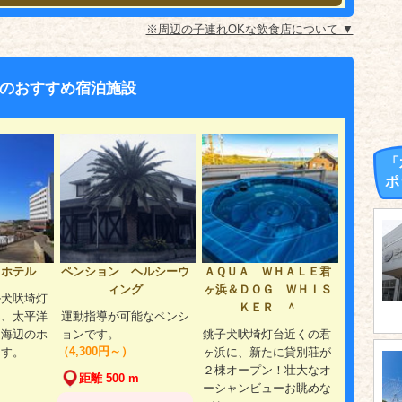
※周辺の子連れOKな飲食店について ▼
のおすすめ宿泊施設
「
ポ
ドホテル
ペンション ヘルシーウ
ＡＱＵＡ ＷＨＡＬＥ君
ィング
ヶ浜＆ＤＯＧ ＷＨＩＳ
ル犬吠埼灯
ＫＥＲ ＾
み、太平洋
運動指導が可能なペンシ
た海辺のホ
ョンです。
銚子犬吠埼灯台近くの君
（4,300円～）
ます。
ヶ浜に、新たに貸別荘が
２棟オープン！壮大なオ
距離 500 m
ーシャンビューお眺めな