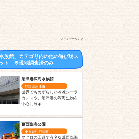
スポンサーリンク
水族館」カテゴリ内の他の遊び場ス
ット ※現地調査済のみ
沼津港深海水族館
静岡県沼津市
世界でもめずらしい冷凍シーラ
カンスや、沼津港の深海生物を
中心に展示
葛西臨海公園
東京都江戸川区
マグロの回遊で有名な葛西臨海