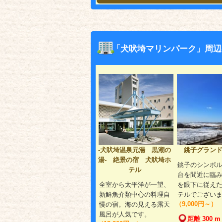
「犬吠埼マリンパーク」周辺
‐犬吠埼温泉元湯 黒潮の
銚子グラン
湯‐ 絶景の宿 犬吠埼ホ
銚子のシンボ
テル
台を間近に臨
全室から太平洋が一望、
を眼下に従え
新鮮魚介類中心の料理自
テルでござい
（9,000円～）
慢の宿。海の見える露天
風呂が人気です。
距離 300 m