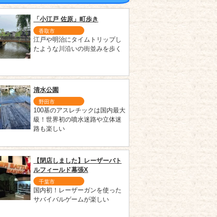
「小江戸 佐原」町歩き
香取市
江戸や明治にタイムトリップし
たような川沿いの街並みを歩く
清水公園
野田市
100基のアスレチックは国内最大
級！世界初の噴水迷路や立体迷
路も楽しい
【閉店しました】レーザーバト
ルフィールド幕張X
千葉市
国内初！レーザーガンを使った
サバイバルゲームが楽しい