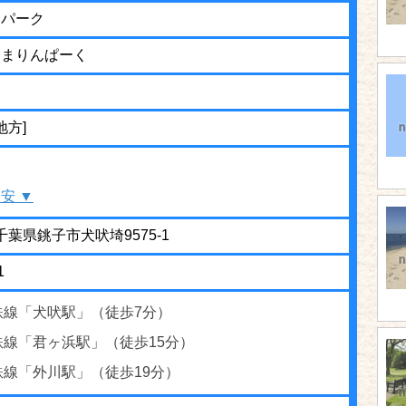
ンパーク
きまりんぱーく
地方]
安 ▼
2 千葉県銚子市犬吠埼9575-1
1
鉄線「犬吠駅」（徒歩7分）
鉄線「君ヶ浜駅」（徒歩15分）
鉄線「外川駅」（徒歩19分）