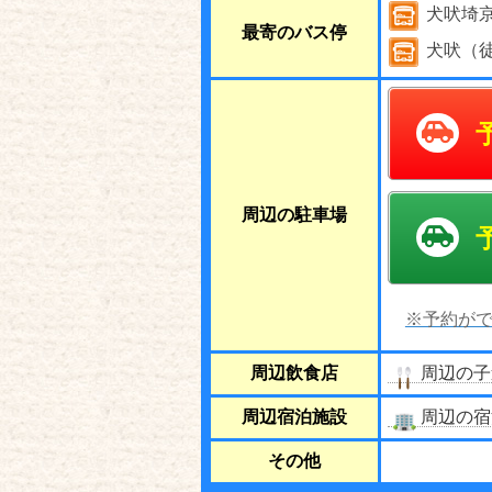
犬吠埼
最寄のバス停
犬吠（
周辺の駐車場
※予約がで
周辺飲食店
周辺の子
周辺宿泊施設
周辺の宿
その他