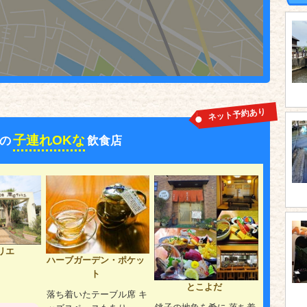
ネット予約あり
子連れOKな
の
飲食店
リエ
ハーブガーデン・ポケッ
ト
とこよだ
m
落ち着いたテーブル席 キ