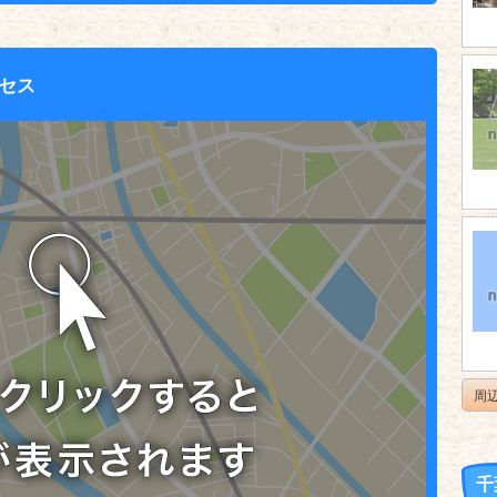
セス
周
千