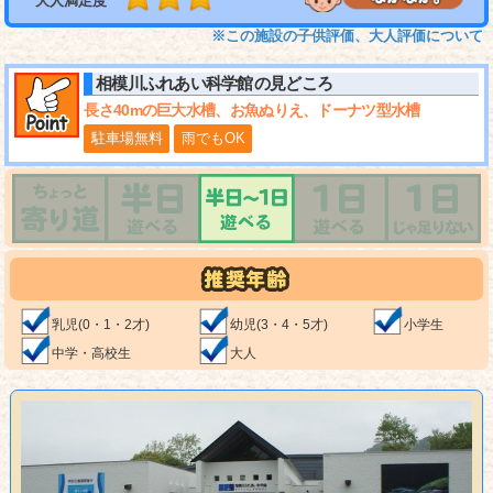
大人満足度
※この施設の子供評価、大人評価について
相模川ふれあい科学館
の見どころ
長さ40mの巨大水槽、お魚ぬりえ、ドーナツ型水槽
駐車場無料
雨でもOK
乳児(0・1・2才)
幼児(3・4・5才)
小学生
中学・高校生
大人