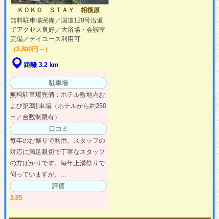
ＫＯＫＯ ＳＴＡＹ 相模原
無料駐車場完備／国道129号沿道
でアクセス良好／大浴場・会議室
完備／デイユース利用可
（2,800円～）
距離 3.2 km
駐車場
無料駐車場完備：ホテル敷地内お
よび第3駐車場（ホテルから約250
ｍ／台数制限有）...
口コミ
毎年のお祭りで利用、スタッフの
対応に満足親切で丁寧なスタッフ
の方ばかりです。毎年上溝祭りで
伺っていますが、...
評価
3.85