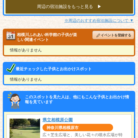
周辺の宿泊施設をもっと見る ▶︎
※周辺のおすすめ宿泊施設について ▼
相模川ふれあい科学館の子供が楽
イベントを登録する
しい関連イベント
情報がありません
最近チェックした子供とお出かけスポット
情報がありません
このスポットを見た人は、他にもこんな子供とお出かけ情
報を見ています
県立相模原公園
神奈川県相模原市
広々芝生広場と、美しい花々の噴水広場が特