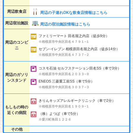
周辺飲食店
周辺の子連れOKな飲食店情報はこちら
周辺宿泊施設
周辺の宿泊施設情報はこちら
ファミリーマート 田名堀之内店（徒歩9分）
※相模原市中央区田名４７９１−１
周辺のコンビ
ニ
セブン-イレブン 相模原田名堀之内店（徒歩14分）
※相模原市中央区田名４７３７−２
コスモ石油 セルフステーション田名SS（車で3分）
※相模原市中央区田名２０３３−９
周辺のガソリ
ンスタンド
ENEOS 三菱重工前SS（車で5分）
※相模原市中央区田名３０３７−３
きりんキッズアレルギークリニック（車で2分）
※相模原市中央区田名１９０９−１
もしもの時の
近くの病院
（株）よつば（車で5分）
※愛川町角田１２２６
その他