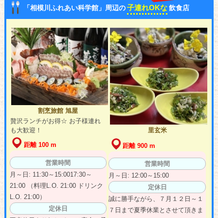
子連れOKな
「相模川ふれあい科学館」周辺の
飲食店
割烹旅館 旭屋
贅沢ランチがお得☆ お子様連れ
も大歓迎！
里玄米
距離 100 m
距離 900 m
営業時間
営業時間
月～日: 11:30～15:0017:30～
月～日: 12:00～15:00
21:00 （料理L.O. 21:00 ドリンク
定休日
L.O. 21:00）
誠に勝手ながら、７月１２日～１
定休日
７日まで夏季休業とさせて頂きま