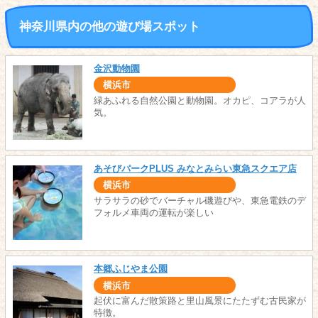
神奈川県内の他の遊び場スポット
金沢動物園
横浜市
緑あふれる自然公園と動物園。オカピ、コアラが人
気。
あそびパークPLUS みなとみらい東急スクエア店
横浜市
サラサラの砂でバーチャル磯遊びや、東急電鉄のデ
フォルメ車両の運転が楽しい
本郷ふじやま公園
横浜市
起伏に富んだ散策路と里山風景にたたずむ古民家が
特徴。