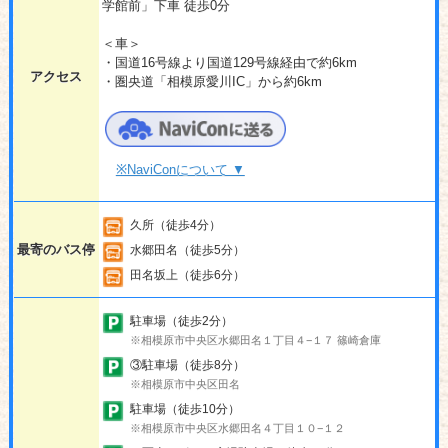
学館前」下車 徒歩0分
＜車＞
・国道16号線より国道129号線経由で約6km
アクセス
・圏央道「相模原愛川IC」から約6km
※NaviConについて ▼
久所（徒歩4分）
最寄のバス停
水郷田名（徒歩5分）
田名坂上（徒歩6分）
駐車場（徒歩2分）
※相模原市中央区水郷田名１丁目４−１７ 篠崎倉庫
③駐車場（徒歩8分）
※相模原市中央区田名
駐車場（徒歩10分）
※相模原市中央区水郷田名４丁目１０−１２