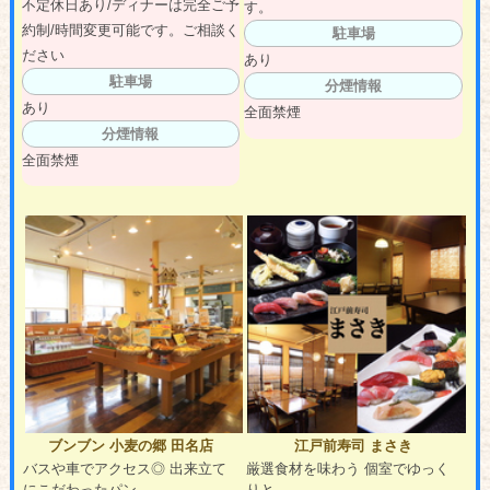
不定休日あり/ディナーは完全ご予
す。
約制/時間変更可能です。ご相談く
駐車場
ださい
あり
駐車場
分煙情報
あり
全面禁煙
分煙情報
全面禁煙
ブンブン 小麦の郷 田名店
江戸前寿司 まさき
バスや車でアクセス◎ 出来立て
厳選食材を味わう 個室でゆっく
にこだわったパン
りと