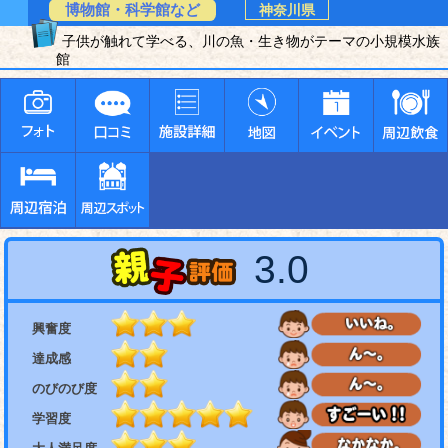
博物館・科学館など
神奈川県
子供が触れて学べる、川の魚・生き物がテーマの小規模水族
館
3.0
興奮度
達成感
のびのび度
学習度