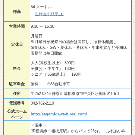
54 メートル
標高
※標高の目安 ▼
営業時間
9:30 ～ 16:30
月曜日
※月曜日が祝祭日の場合は開館し、振替休館無し
定休日
※春休み・GW・夏休み・冬休み・年末年始など長期休
暇期間は毎日開館
大人(高校生以上) 390円
料金
子供(小・中学生) 130円
シニア（ 65歳以上） 190円
駐車料金
無料 ※88台駐車可
住所
〒252-0246 神奈川県相模原市中央区水郷田名1-5-1
電話番号
042-762-2110
公式ホーム
http://sagamigawa-fureai.com/
ページ
＜電車＞
JR横浜線「相模原駅」からバスで23分。「ふれあい科