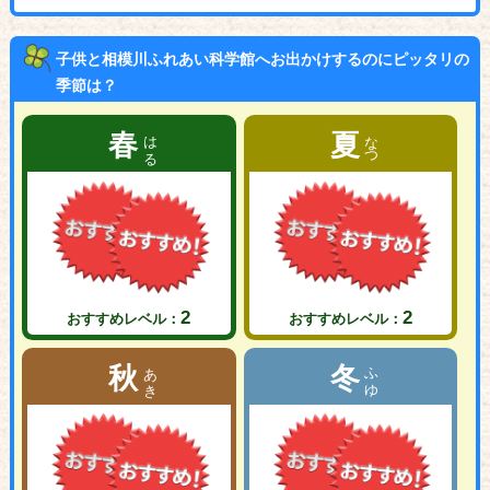
子供と相模川ふれあい科学館へお出かけするのにピッタリの
季節は？
はる
なつ
春
夏
2
2
おすすめレベル：
おすすめレベル：
あき
ふゆ
秋
冬