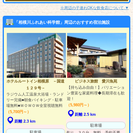
※周辺の子連れOKな飲食店について ▼
「相模川ふれあい科学館」周辺のおすすめ宿泊施設
ホテルルートイン相模原 －国道
ビジネス旅館 愛川魚苑
【持ち込み自由！】バリエーショ
１２９号－
ン豊富な家庭料理◆長期滞在も歓
ラジウム人工温泉大浴場・ランド
迎！
リー完備■朝食バイキング・駐車
（5,980円～）
場無料■ＷＯＷＯＷ全室視聴無料
（5,700円～）
距離 2.5 km
距離 2.3 km
駐車場
駐車場
有り ３０台 無料 予約不要