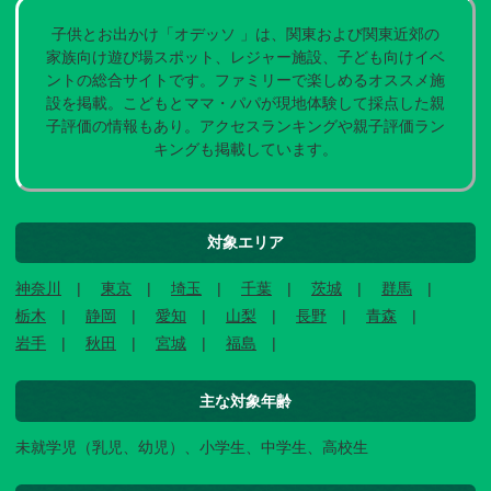
子供とお出かけ「オデッソ 」は、関東および関東近郊の
家族向け遊び場スポット、レジャー施設、子ども向けイベ
ントの総合サイトです。ファミリーで楽しめるオススメ施
設を掲載。こどもとママ・パパが現地体験して採点した親
子評価の情報もあり。アクセスランキングや親子評価ラン
キングも掲載しています。
対象エリア
神奈川
東京
埼玉
千葉
茨城
群馬
栃木
静岡
愛知
山梨
長野
青森
岩手
秋田
宮城
福島
主な対象年齢
未就学児（乳児、幼児）、小学生、中学生、高校生