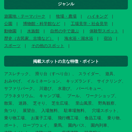
ジャンル
遊園地・テーマパーク
牧場・農場
ハイキング
公園
博物館・科学館など
工場見学・社会見学
動物園
水族館
自然の中で遊ぶ
体験型スポット
歴史（古民家、古墳など）
海水浴・湖水浴
宿泊
スポーツ
その他のスポット
掲載スポットの主な特徴・ポイント
アスレチック
滑り台（すべり台）
スライダー
遊具
おみやげ
イルミネーション
キッズランド
サイクリング
サファリパーク
川遊び
水遊び
バーベキュー
プラネタリウム
キャンプ場
プール
ワークショップ
散策
迷路
芝そり
芝生広場
里山風景
野鳥観察
魚つり
展望台
入場無料
駐車場無料
穴場スポット
乗り物工場
お菓子工場
飛行機工場
食品工場
乗り物
ボート
ロープウェイ
乗馬
園内バス
園内列車