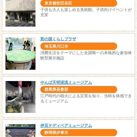
東京都世田谷区
子供も大人も楽しめる美術館。子供向けイベントが
充実
彩の国くらしプラザ
埼玉県川口市
消費生活をテーマにした全国唯一の本格的な参加体
験型展示施設
やんば天明泥流ミュージアム
群馬県吾妻郡
江戸時代の噴火による災害を知り、当時を体感でき
るミュージアム
伊豆テディベアミュージアム
静岡県伊東市