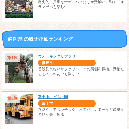
歴史的に貴重なテディベアたちが勢揃い。動くジオ
ラマ展示も楽しい。
静岡県 の親子評価ランキング
ウォーキングサファリ
第1位
裾野市
普段見れないサファリパークの裏側を探検。動物た
ちとのふれあいも楽しい。
富士山こどもの国
第2位
富士市
迷路や、アスレチック、水遊び、カヌーなど多彩な
遊びが楽しめる