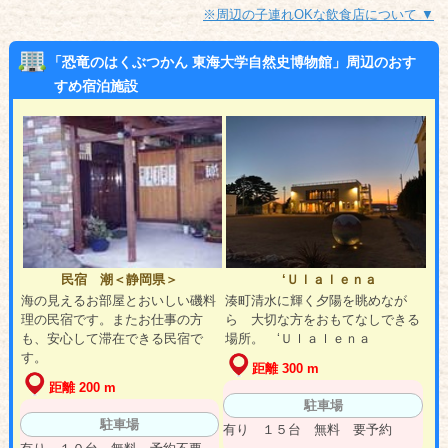
※周辺の子連れOKな飲食店について ▼
「恐竜のはくぶつかん 東海大学自然史博物館」周辺のおす
すめ宿泊施設
民宿 潮＜静岡県＞
‘Ｕｌａｌｅｎａ
海の見えるお部屋とおいしい磯料
湊町清水に輝く夕陽を眺めなが
理の民宿です。またお仕事の方
ら 大切な方をおもてなしできる
も、安心して滞在できる民宿で
場所。 ‘Ｕｌａｌｅｎａ
す。
距離 300 m
距離 200 m
駐車場
駐車場
有り １５台 無料 要予約