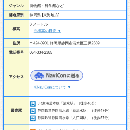
ジャンル
博物館・科学館など
都道府県
静岡県 [東海地方]
3 メートル
標高
※標高の目安 ▼
住所
〒424-0901 静岡県静岡市清水区三保2389
電話番号
054-334-2385
アクセス
※NaviConについて ▼
JR東海道本線「清水駅」（徒歩46分）
最寄駅
静岡鉄道静岡清水線「新清水駅」（徒歩47分）
静岡鉄道静岡清水線「入江岡駅」（徒歩57分）