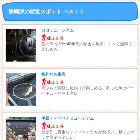
静岡県の駅近スポット ベスト５
ロコミュージアム
徒歩 0 分
昔のSLや30〜40年代の駅舎を展示。すべて無料で
楽しめる
筏釣りの東海
徒歩 5 分
手ぶらで気軽に魚釣りが楽しめる。釣った魚はバー
ベキューやお土産に
伊豆テディベアミュージアム
徒歩 9 分
歴史的に貴重なテディベアたちが勢揃い。動くジオ
ラマ展示も楽しい。