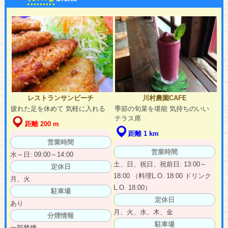
レストランサンビーチ
川村農園CAFE
疲れた足を休めて 気軽に入れる
季節の旬菜を堪能 気持ちのいい
テラス席
距離 200 m
距離 1 km
営業時間
営業時間
水～日: 09:00～14:00
土、日、祝日、祝前日: 13:00～
定休日
18:00 （料理L.O. 18:00 ドリンク
月、火
L.O. 18:00）
駐車場
定休日
あり
月、火、水、木、金
分煙情報
駐車場
一部禁煙