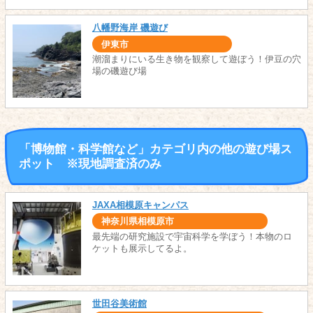
八幡野海岸 磯遊び
伊東市
潮溜まりにいる生き物を観察して遊ぼう！伊豆の穴
場の磯遊び場
「博物館・科学館など」カテゴリ内の他の遊び場ス
ポット ※現地調査済のみ
JAXA相模原キャンパス
神奈川県相模原市
最先端の研究施設で宇宙科学を学ぼう！本物のロ
ケットも展示してるよ。
世田谷美術館