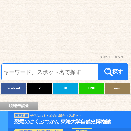
スポンサーリンク
探す
facebook
X
B!
LINE
mail
現地未調査
関東近郊
子供におすすめのお出かけスポット
恐竜のはくぶつかん 東海大学自然史博物館