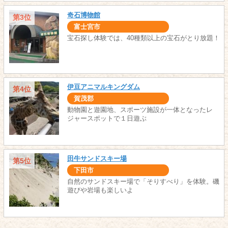
奇石博物館
第3位
富士宮市
宝石探し体験では、40種類以上の宝石がとり放題！
伊豆アニマルキングダム
第4位
賀茂郡
動物園と遊園地、スポーツ施設が一体となったレ
ジャースポットで１日遊ぶ
田牛サンドスキー場
第5位
下田市
自然のサンドスキー場で「そりすべり」を体験。磯
遊びや岩場も楽しいよ