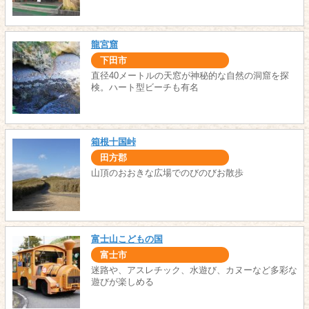
龍宮窟
下田市
直径40メートルの天窓が神秘的な自然の洞窟を探
検。ハート型ビーチも有名
箱根十国峠
田方郡
山頂のおおきな広場でのびのびお散歩
富士山こどもの国
富士市
迷路や、アスレチック、水遊び、カヌーなど多彩な
遊びが楽しめる