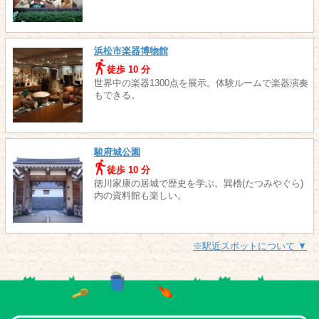
浜松市楽器博物館
徒歩 10 分
世界中の楽器1300点を展示。体験ルームで楽器演奏
もできる。
駿府城公園
徒歩 10 分
徳川家康の居城で歴史を学ぶ。巽櫓(たつみやぐら)
内の資料館も楽しい。
※駅近スポットについて ▼