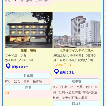
有り １０台 無料 予約不要
旅館 潮騒
ホテルマイステイズ清水
プチ和風 夕食
JR清水駅より信号無しで徒歩3
@3,150/5,250/7,350
分！観光の拠点に便利な立地♪
（2,840円～）
距離 1.8 km
距離 3.3 km
駐車場
駐車場
有り 20台 無料 先着順
有22 台 車・バイク共に1泊1100
評価
円（15時〜翌11時迄 時間外別途
2.5
料金）※予約不可/先着順...
口コミ