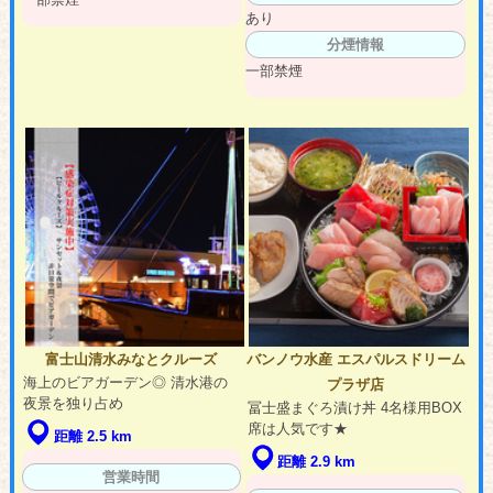
あり
分煙情報
一部禁煙
富士山清水みなとクルーズ
バンノウ水産 エスパルスドリーム
海上のビアガーデン◎ 清水港の
プラザ店
夜景を独り占め
冨士盛まぐろ漬け丼 4名様用BOX
席は人気です★
距離 2.5 km
距離 2.9 km
営業時間