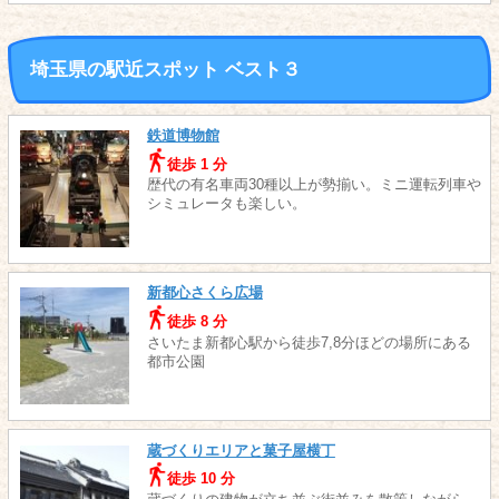
埼玉県の駅近スポット ベスト３
鉄道博物館
徒歩 1 分
歴代の有名車両30種以上が勢揃い。ミニ運転列車や
シミュレータも楽しい。
新都心さくら広場
徒歩 8 分
さいたま新都心駅から徒歩7,8分ほどの場所にある
都市公園
蔵づくりエリアと菓子屋横丁
徒歩 10 分