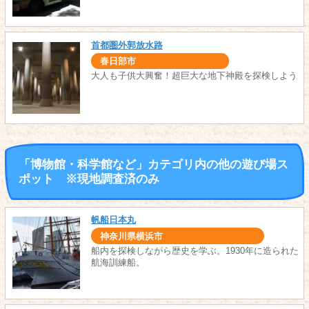
首都圏外郭放水路
春日部市
大人も子供大興奮！超巨大な地下神殿を探検しよう
「博物館・科学館など」カテゴリ内の他の遊び場ス
ポット ※現地調査済のみ
帆船日本丸
神奈川県横浜市
船内を探検しながら歴史を学ぶ。1930年に造られた
航海訓練船。