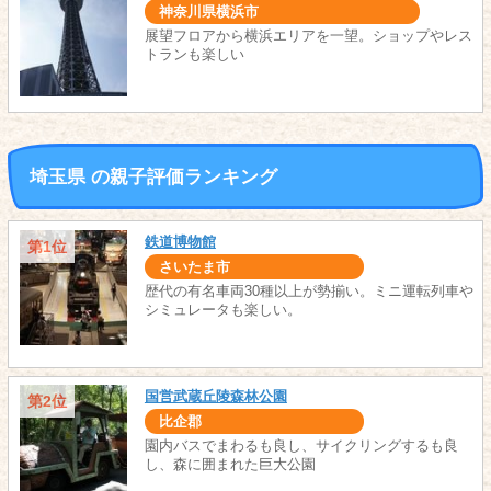
神奈川県横浜市
展望フロアから横浜エリアを一望。ショップやレス
トランも楽しい
埼玉県 の親子評価ランキング
鉄道博物館
第1位
さいたま市
歴代の有名車両30種以上が勢揃い。ミニ運転列車や
シミュレータも楽しい。
国営武蔵丘陵森林公園
第2位
比企郡
園内バスでまわるも良し、サイクリングするも良
し、森に囲まれた巨大公園