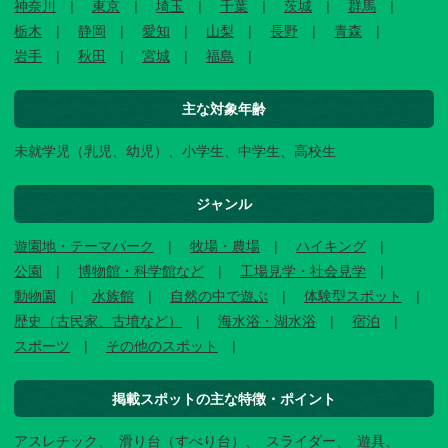
神奈川
東京
埼玉
千葉
茨城
群馬
栃木
静岡
愛知
山梨
長野
青森
岩手
秋田
宮城
福島
主な対象年齢
未就学児（乳児、幼児）、小学生、中学生、高校生
ジャンル
遊園地・テーマパーク
牧場・農場
ハイキング
公園
博物館・科学館など
工場見学・社会見学
動物園
水族館
自然の中で遊ぶ
体験型スポット
歴史（古民家、古墳など）
海水浴・湖水浴
宿泊
スポーツ
その他のスポット
掲載スポットの主な特徴・ポイント
アスレチック
滑り台（すべり台）
スライダー
遊具