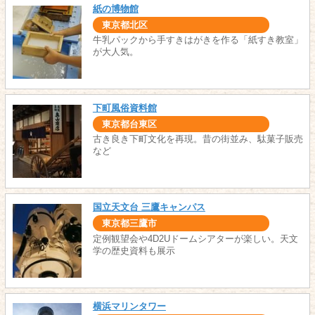
紙の博物館
東京都北区
牛乳パックから手すきはがきを作る「紙すき教室」
が大人気。
下町風俗資料館
東京都台東区
古き良き下町文化を再現。昔の街並み、駄菓子販売
など
国立天文台 三鷹キャンパス
東京都三鷹市
定例観望会や4D2Uドームシアターが楽しい。天文
学の歴史資料も展示
横浜マリンタワー