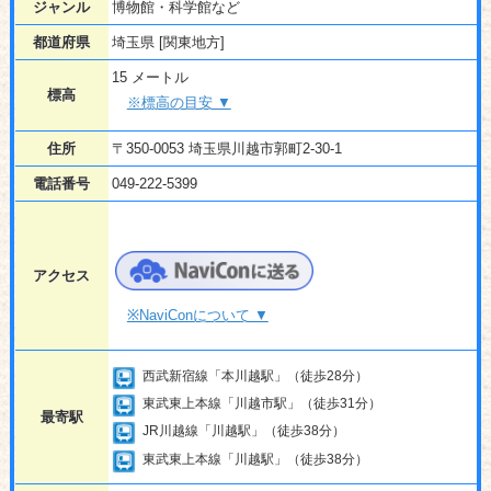
ジャンル
博物館・科学館など
都道府県
埼玉県 [関東地方]
15 メートル
標高
※標高の目安 ▼
住所
〒350-0053 埼玉県川越市郭町2-30-1
電話番号
049-222-5399
アクセス
※NaviConについて ▼
西武新宿線「本川越駅」（徒歩28分）
東武東上本線「川越市駅」（徒歩31分）
最寄駅
JR川越線「川越駅」（徒歩38分）
東武東上本線「川越駅」（徒歩38分）