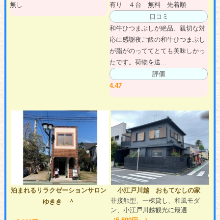
無し
有り ４台 無料 先着順
口コミ
和牛ひつまぶしが絶品、親切な対
応に感謝夜ご飯の和牛ひつまぶし
が脂がのっててとても美味しかっ
たです。荷物を送...
評価
4.47
泊まれるリラクゼーションサロン
小江戸川越 おもてなしの家
非接触型、一棟貸し、和風モダ
ゆきき ＾
ン、小江戸川越観光に最適