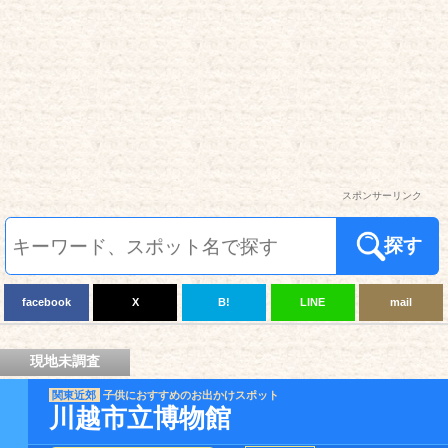
スポンサーリンク
探す
facebook
X
B!
LINE
mail
現地未調査
関東近郊
子供におすすめのお出かけスポット
川越市立博物館