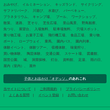
おみやげ
イルミネーション
キッズランド
サイクリング
サファリパーク
川遊び
水遊び
バーベキュー
プラネタリウム
キャンプ場
プール
ワークショップ
散策
迷路
芝そり
芝生広場
里山風景
野鳥観察
魚つり
展望台
入場無料
駐車場無料
穴場スポット
乗り物工場
お菓子工場
飛行機工場
食品工場
乗り物
ボート
ロープウェイ
乗馬
園内バス
園内列車
体験イベント
体験ツアー
収穫体験
味覚狩り
買い物体験
陶芸体験
交通公園
スケート場
図書館
国営公園
城
洞窟探検
灯台
資料館
足湯
雨の日
屋内（室内）
屋外
子供とお出かけ「オデッソ」
のあれこれ
当サイトについて
ご利用規約
プライバシーポリシー
よくある質問
イベント登録
お問い合わせ