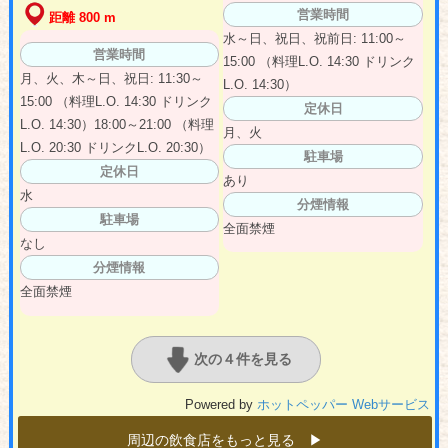
営業時間
距離 800 m
水～日、祝日、祝前日: 11:00～
営業時間
15:00 （料理L.O. 14:30 ドリンク
月、火、木～日、祝日: 11:30～
L.O. 14:30）
15:00 （料理L.O. 14:30 ドリンク
定休日
L.O. 14:30）18:00～21:00 （料理
月、火
L.O. 20:30 ドリンクL.O. 20:30）
駐車場
定休日
あり
水
分煙情報
駐車場
全面禁煙
なし
分煙情報
全面禁煙
次の４件を見る
Powered by
ホットペッパー Webサービス
周辺の飲食店をもっと見る ▶︎