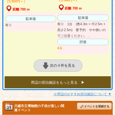
（5,500円～）
（5,922円～）
距離 700 m
距離 700 m
駐車場
駐車場
有り 1台 (奥4.3m × 巾2.5m ×
有り
高さ2.5m) 要予約 やや狭いの
でご注意ください。...
評価
4.6
次の４件を見る
周辺の宿泊施設をもっと見る ▶︎
※周辺のおすすめ宿泊施設について ▼
川越市立博物館の子供が楽しい関
イベントを登録する
連イベント