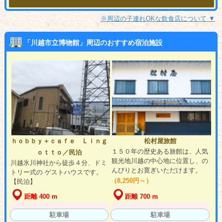
※周辺の子連れOKな飲食店について ▼
「川越市立博物館」周辺のおすすめ宿泊施設
ｈｏｂｂｙ＋ｃａｆｅ Ｌｉｎｇ
松村屋旅館
１５０年の歴史ある旅館は、人気
ｏｔｔｏ／民泊
観光地川越の中心地に位置し、の
川越氷川神社から徒歩４分、ドミ
んびりとお寛ぎいただけます。
トリー式の ゲストハウスです。
（8,250円～）
【民泊】
距離 400 m
距離 700 m
駐車場
駐車場