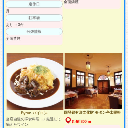
全面禁煙
定休日
月
駐車場
あり ：3台
分煙情報
全面禁煙
国登録有形文化財 モダン亭太陽軒
Byron バイロン
当店自慢の洋食料理…♪ 厳選して
距離 800 m
揃えたワイン