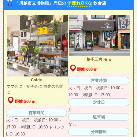
子連れOKな
「川越市立博物館」周辺の
飲食店
菓子工房 Hiro
距離 800 m
Coide
営業時間
ママ会に、女子会に 観光の合間
火～日、祝日、祝前日: 10:00～
に
19:00 （料理L.O. 17:00）
距離 200 m
定休日
月
営業時間
駐車場
火～日、祝日、祝前日: 10:00～
なし
17:00 （料理L.O. 16:30 ドリンク
分煙情報
L.O. 16:30）