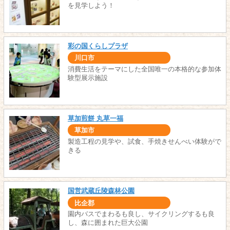
を見学しよう！
彩の国くらしプラザ
川口市
消費生活をテーマにした全国唯一の本格的な参加体
験型展示施設
草加煎餅 丸草一福
草加市
製造工程の見学や、試食、手焼きせんべい体験がで
きる
国営武蔵丘陵森林公園
比企郡
園内バスでまわるも良し、サイクリングするも良
し、森に囲まれた巨大公園