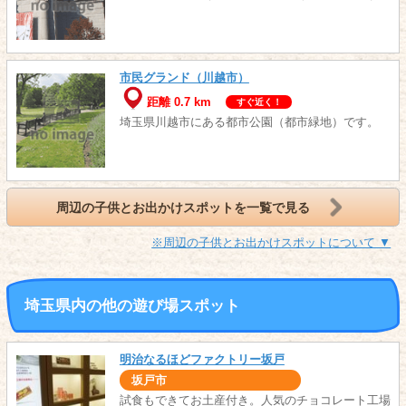
市民グランド（川越市）
距離 0.7 km
すぐ近く！
埼玉県川越市にある都市公園（都市緑地）です。
周辺の子供とお出かけスポットを一覧で見る
※周辺の子供とお出かけスポットについて ▼
埼玉県内の他の遊び場スポット
明治なるほどファクトリー坂戸
坂戸市
試食もできてお土産付き。人気のチョコレート工場