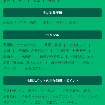
岩手
秋田
宮城
福島
主な対象年齢
未就学児（乳児、幼児）、小学生、中学生、高校生
ジャンル
遊園地・テーマパーク
牧場・農場
ハイキング
公園
博物館・科学館など
工場見学・社会見学
動物園
水族館
自然の中で遊ぶ
体験型スポット
歴史（古民家、古墳など）
海水浴・湖水浴
宿泊
スポーツ
その他のスポット
掲載スポットの主な特徴・ポイント
アスレチック
滑り台（すべり台）
スライダー
遊具
おみやげ
イルミネーション
キッズランド
サイクリング
サファリパーク
川遊び
水遊び
バーベキュー