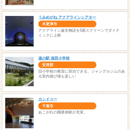
うみめがね アクアラインシアター
木更津市
アクアライン誕生物語を5面スクリーンでダイナ
ミックに上映
道の駅 保田小学校
安房郡
旧小学校の教室に宿泊できる。ジャングルジムのあ
る室内遊び場も楽しい
カンドゥー
千葉市
あこがれの職業体験が充実。