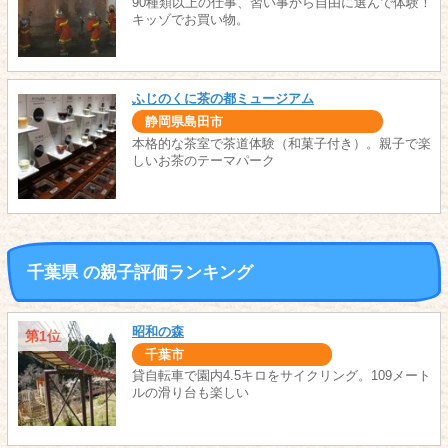
90種類以上の仕事、習い事から自由に選んで体験！
キッゾでお買い物。
ふじのくに茶の都ミュージアム
静岡県島田市
本格的な茶室で茶道体験（和菓子付き）。親子で楽
しいお茶のテーマパーク
千葉県 の親子評価ランキング
昭和の森
第1位
千葉市
貸自転車で園内4.5キロをサイクリング。109メート
ルの滑り台も楽しい