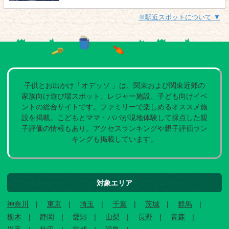
※駅近スポットについて ▼
子供とお出かけ「オデッソ 」は、関東および関東近郊の
家族向け遊び場スポット、レジャー施設、子ども向けイベ
ントの総合サイトです。ファミリーで楽しめるオススメ施
設を掲載。こどもとママ・パパが現地体験して採点した親
子評価の情報もあり。アクセスランキングや親子評価ラン
キングも掲載しています。
対象エリア
神奈川
東京
埼玉
千葉
茨城
群馬
栃木
静岡
愛知
山梨
長野
青森