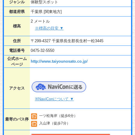
ジャンル
体験型スポット
都道府県
千葉県 [関東地方]
2 メートル
標高
※標高の目安 ▼
住所
〒299-4327 千葉県長生郡長生村一松3445
電話番号
0475-32-5550
公式ホーム
http://www.taiyounosato.co.jp/
ページ
アクセス
※NaviConについて ▼
一ツ松海岸（徒歩6分）
最寄のバス停
入山津（徒歩7分）