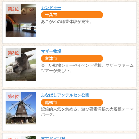
カンドゥー
第2位
千葉市
あこがれの職業体験が充実。
マザー牧場
第3位
富津市
楽しい動物ショーやイベント満載。マザーファーム
ツアーが楽しい。
ふなばしアンデルセン公園
第4位
船橋市
記録的人気を集める、遊び要素満載の大規模テーマ
パーク。
東京ドイツ村