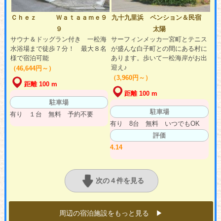
Ｃｈｅｚ Ｗａｔａａｍｅ９
九十九里浜 ペンション＆民宿
９
太陽
サウナ＆ドッグラン付き 一松海
サーフィンメッカ一宮町とテニス
水浴場まで徒歩７分！ 最大８名
が盛んな白子町との間にある村に
様で宿泊可能
あります。歩いて一松海岸がお出
迎え♪
（46,644円～）
（3,960円～）
距離 100 m
距離 100 m
駐車場
駐車場
有り １台 無料 予約不要
有り 8台 無料 いつでもOK
評価
4.14
次の４件を見る
周辺の宿泊施設をもっと見る ▶︎