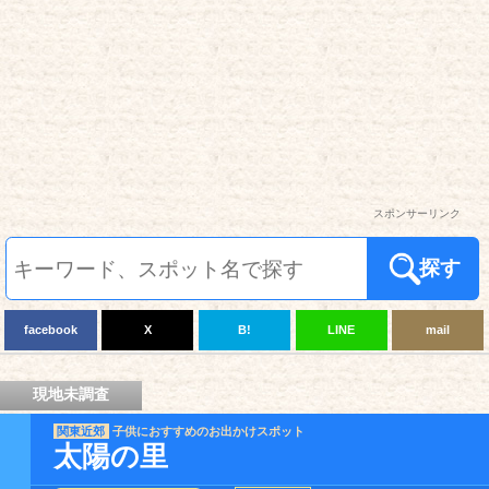
スポンサーリンク
探す
facebook
X
B!
LINE
mail
現地未調査
関東近郊
子供におすすめのお出かけスポット
太陽の里