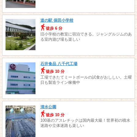
道の駅 保田小学校
徒歩 6 分
旧小学校の教室に宿泊できる。ジャングルジムのあ
る室内遊び場も楽しい
石井食品 八千代工場
徒歩 10 分
工場できたてミートボールの試食がおししい。土曜
日も製造ライン稼働中
清水公園
徒歩 10 分
100基のアスレチックは国内最大級！世界初の噴水
迷路や立体迷路も楽しい