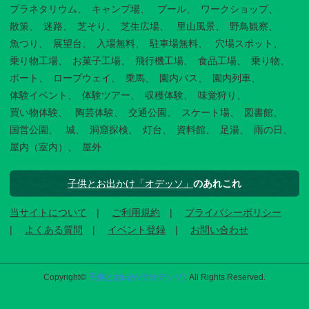
プラネタリウム
キャンプ場
プール
ワークショップ
散策
迷路
芝そり
芝生広場
里山風景
野鳥観察
魚つり
展望台
入場無料
駐車場無料
穴場スポット
乗り物工場
お菓子工場
飛行機工場
食品工場
乗り物
ボート
ロープウェイ
乗馬
園内バス
園内列車
体験イベント
体験ツアー
収穫体験
味覚狩り
買い物体験
陶芸体験
交通公園
スケート場
図書館
国営公園
城
洞窟探検
灯台
資料館
足湯
雨の日
屋内（室内）
屋外
子供とお出かけ「オデッソ」
のあれこれ
当サイトについて
ご利用規約
プライバシーポリシー
よくある質問
イベント登録
お問い合わせ
Copyright©
子供とお出かけ[オデッソ]
. All Rights Reserved.