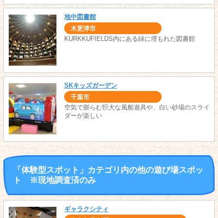
地中図書館
木更津市
KURKKUFIELDS内にある緑に埋もれた図書館
SKキッズガーデン
千葉市
空気で膨らむ巨大な風船遊具や、白い砂場のスライ
ダーが楽しい
「体験型スポット」カテゴリ内の他の遊び場スポッ
ト ※現地調査済のみ
ギャラクシティ