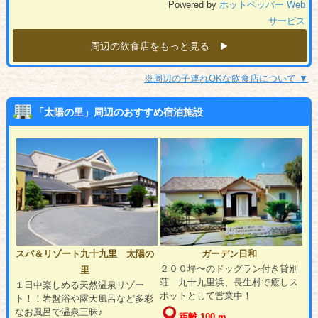
Powered by
ホットペッパー Web
サービス
周辺の飲食店をもっと見る ▶︎
※周辺の子連れOKな飲食店について ▼
「太陽の里」周辺のおすすめ宿泊施設
スパ＆リゾート九十九里 太陽の
ガーデン日和
２００坪〜のドッグラン付き貸別
里
荘 九十九里浜、長生村で癒しス
１日中楽しめる天然温泉リゾー
ポットとして営業中！
ト！！岩盤浴や露天風呂など多彩
なお風呂で温泉三昧♪
距離 100 m