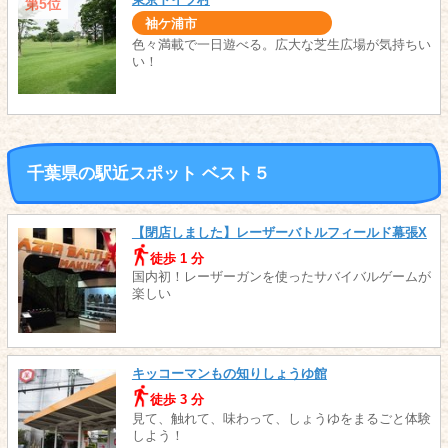
第5位
袖ケ浦市
色々満載で一日遊べる。広大な芝生広場が気持ちい
い！
千葉県の駅近スポット ベスト５
【閉店しました】レーザーバトルフィールド幕張X
徒歩 1 分
国内初！レーザーガンを使ったサバイバルゲームが
楽しい
キッコーマンもの知りしょうゆ館
徒歩 3 分
見て、触れて、味わって、しょうゆをまるごと体験
しよう！