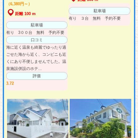
（6,380円～）
駐車場
距離 100 m
有り ３台 無料 予約不要
駐車場
有り 3００台 無料 予約不要
口コミ
海に近く温泉も綺麗でゆったり過
ごせた海から近く、コンビニも近
くにあり不便しませんでした。温
泉施設併設のホテ...
評価
3.72