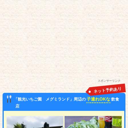
スポンサーリンク
ネット予約あり
子連れOKな
「観光いちご園 メグミランド」周辺の
飲食
店