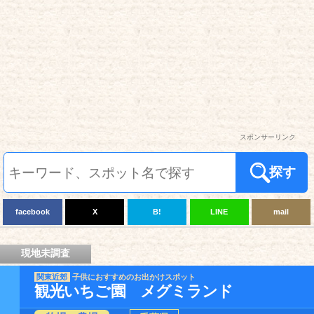
スポンサーリンク
探す
facebook
X
B!
LINE
mail
現地未調査
関東近郊
子供におすすめのお出かけスポット
観光いちご園 メグミランド