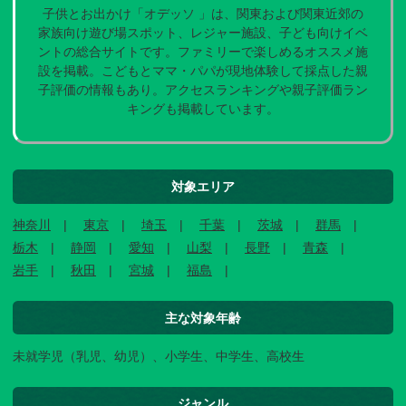
子供とお出かけ「オデッソ 」は、関東および関東近郊の
家族向け遊び場スポット、レジャー施設、子ども向けイベ
ントの総合サイトです。ファミリーで楽しめるオススメ施
設を掲載。こどもとママ・パパが現地体験して採点した親
子評価の情報もあり。アクセスランキングや親子評価ラン
キングも掲載しています。
対象エリア
神奈川
東京
埼玉
千葉
茨城
群馬
栃木
静岡
愛知
山梨
長野
青森
岩手
秋田
宮城
福島
主な対象年齢
未就学児（乳児、幼児）、小学生、中学生、高校生
ジャンル