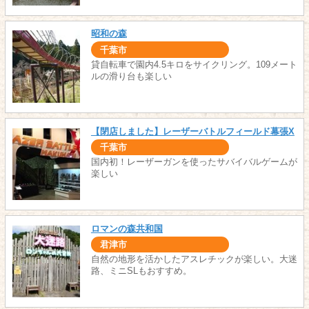
昭和の森
千葉市
貸自転車で園内4.5キロをサイクリング。109メート
ルの滑り台も楽しい
【閉店しました】レーザーバトルフィールド幕張X
千葉市
国内初！レーザーガンを使ったサバイバルゲームが
楽しい
ロマンの森共和国
君津市
自然の地形を活かしたアスレチックが楽しい。大迷
路、ミニSLもおすすめ。