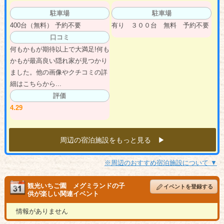
駐車場
駐車場
400台（無料） 予約不要
有り ３００台 無料 予約不要
口コミ
何もかもが期待以上で大満足!何も
かもが最高良い隠れ家が見つかり
ました。他の画像やクチコミの詳
細はこちらから...
評価
4.29
周辺の宿泊施設をもっと見る ▶︎
※周辺のおすすめ宿泊施設について ▼
観光いちご園 メグミランドの子
イベントを登録する
供が楽しい関連イベント
情報がありません