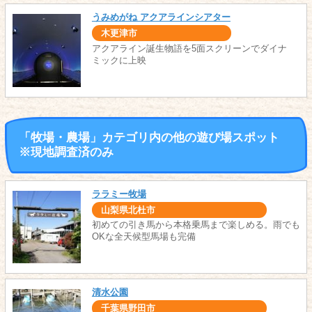
うみめがね アクアラインシアター
木更津市
アクアライン誕生物語を5面スクリーンでダイナ
ミックに上映
「牧場・農場」カテゴリ内の他の遊び場スポット
※現地調査済のみ
ララミー牧場
山梨県北杜市
初めての引き馬から本格乗馬まで楽しめる。雨でも
OKな全天候型馬場も完備
清水公園
千葉県野田市