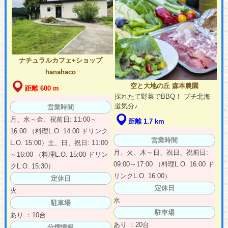
ナチュラルカフェ+ショップ
hanahaco
空と大地の丘 森本農園
距離 600 m
採れたて野菜でBBQ！ プチ北海
道気分♪
営業時間
月、水～金、祝前日: 11:00～
距離 1.7 km
16:00 （料理L.O. 14:00 ドリンク
営業時間
L.O. 15:00）土、日、祝日: 11:00
月、火、木～日、祝日、祝前日:
～16:00 （料理L.O. 15:00 ドリン
09:00～17:00 （料理L.O. 16:00 ド
クL.O. 15:30）
リンクL.O. 16:00）
定休日
定休日
火
水
駐車場
駐車場
あり ：10台
あり ：20台
分煙情報