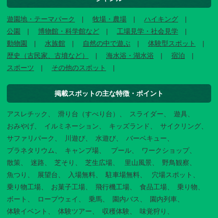
遊園地・テーマパーク
牧場・農場
ハイキング
公園
博物館・科学館など
工場見学・社会見学
動物園
水族館
自然の中で遊ぶ
体験型スポット
歴史（古民家、古墳など）
海水浴・湖水浴
宿泊
スポーツ
その他のスポット
掲載スポットの主な特徴・ポイント
アスレチック
滑り台（すべり台）
スライダー
遊具
おみやげ
イルミネーション
キッズランド
サイクリング
サファリパーク
川遊び
水遊び
バーベキュー
プラネタリウム
キャンプ場
プール
ワークショップ
散策
迷路
芝そり
芝生広場
里山風景
野鳥観察
魚つり
展望台
入場無料
駐車場無料
穴場スポット
乗り物工場
お菓子工場
飛行機工場
食品工場
乗り物
ボート
ロープウェイ
乗馬
園内バス
園内列車
体験イベント
体験ツアー
収穫体験
味覚狩り