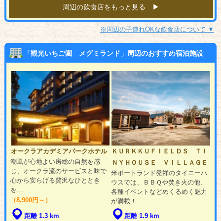
周辺の飲食店をもっと見る ▶︎
※周辺の子連れOKな飲食店について ▼
「観光いちご園 メグミランド」周辺のおすすめ宿泊施設
オークラアカデミアパークホテル
ＫＵＲＫＫＵＦＩＥＬＤＳ ＴＩ
潮風が心地よい房総の自然を感
ＮＹＨＯＵＳＥ ＶＩＬＬＡＧＥ
じ、オークラ流のサービスと味で
米ポートランド発祥のタイニーハ
心から安らげる贅沢なひととき
ウスでは、ＢＢＱや焚き火の他、
を…
各種イベントなどめくるめく魅力
（8,900円～）
が満載！
距離 1.3 km
距離 1.9 km