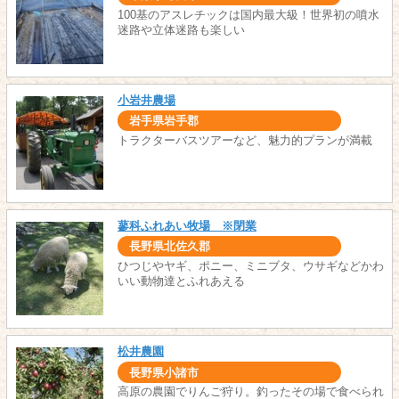
100基のアスレチックは国内最大級！世界初の噴水
迷路や立体迷路も楽しい
小岩井農場
岩手県岩手郡
トラクターバスツアーなど、魅力的プランが満載
蓼科ふれあい牧場 ※閉業
長野県北佐久郡
ひつじやヤギ、ポニー、ミニブタ、ウサギなどかわ
いい動物達とふれあえる
松井農園
長野県小諸市
高原の農園でりんご狩り。釣ったその場で食べられ