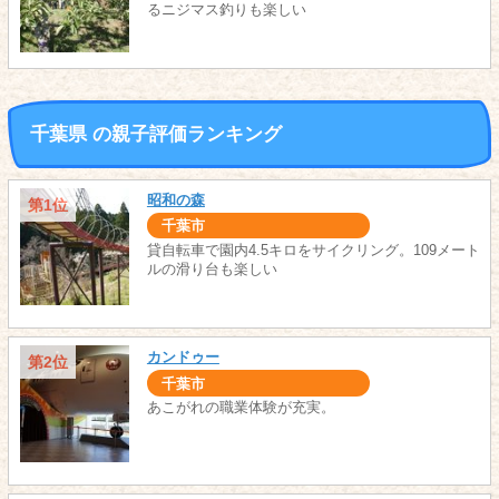
るニジマス釣りも楽しい
千葉県 の親子評価ランキング
昭和の森
第1位
千葉市
貸自転車で園内4.5キロをサイクリング。109メート
ルの滑り台も楽しい
カンドゥー
第2位
千葉市
あこがれの職業体験が充実。