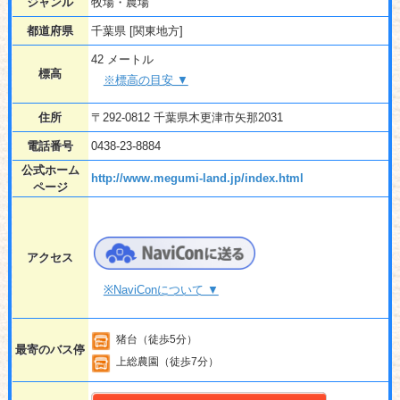
ジャンル
牧場・農場
都道府県
千葉県 [関東地方]
42 メートル
標高
※標高の目安 ▼
住所
〒292-0812 千葉県木更津市矢那2031
電話番号
0438-23-8884
公式ホーム
http://www.megumi-land.jp/index.html
ページ
アクセス
※NaviConについて ▼
猪台（徒歩5分）
最寄のバス停
上総農園（徒歩7分）