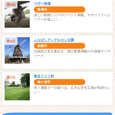
マザー牧場
第3位
富津市
楽しい動物ショーやイベント満載。マザーファーム
ツアーが楽しい。
ふなばしアンデルセン公園
第4位
船橋市
記録的人気を集める、遊び要素満載の大規模テーマ
パーク。
東京ドイツ村
第5位
袖ケ浦市
色々満載で一日遊べる。広大な芝生広場が気持ちい
い！