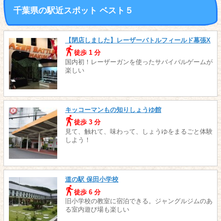
千葉県の駅近スポット ベスト５
【閉店しました】レーザーバトルフィールド幕張X
徒歩 1 分
国内初！レーザーガンを使ったサバイバルゲームが
楽しい
キッコーマンもの知りしょうゆ館
徒歩 3 分
見て、触れて、味わって、しょうゆをまるごと体験
しよう！
道の駅 保田小学校
徒歩 6 分
旧小学校の教室に宿泊できる。ジャングルジムのあ
る室内遊び場も楽しい