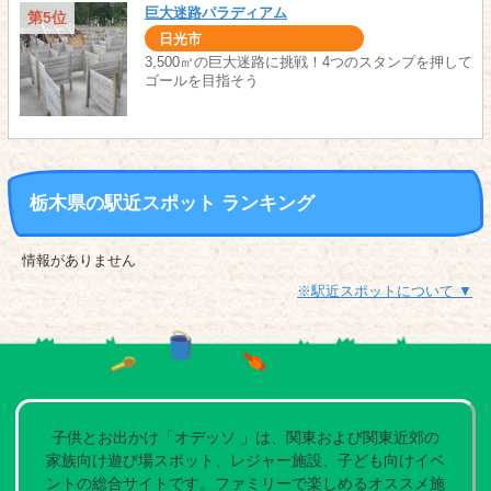
巨大迷路パラディアム
第5位
日光市
3,500㎡の巨大迷路に挑戦！4つのスタンプを押して
ゴールを目指そう
栃木県の駅近スポット ランキング
情報がありません
※駅近スポットについて ▼
子供とお出かけ「オデッソ 」は、関東および関東近郊の
家族向け遊び場スポット、レジャー施設、子ども向けイベ
ントの総合サイトです。ファミリーで楽しめるオススメ施