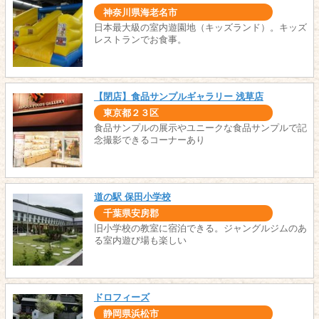
神奈川県海老名市
日本最大級の室内遊園地（キッズランド）。キッズ
レストランでお食事。
【閉店】食品サンプルギャラリー 浅草店
東京都２３区
食品サンプルの展示やユニークな食品サンプルで記
念撮影できるコーナーあり
道の駅 保田小学校
千葉県安房郡
旧小学校の教室に宿泊できる。ジャングルジムのあ
る室内遊び場も楽しい
ドロフィーズ
静岡県浜松市