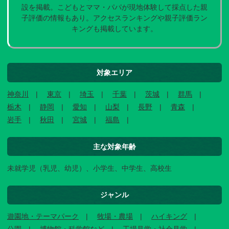
設を掲載。こどもとママ・パパが現地体験して採点した親
子評価の情報もあり。アクセスランキングや親子評価ラン
キングも掲載しています。
対象エリア
神奈川
東京
埼玉
千葉
茨城
群馬
栃木
静岡
愛知
山梨
長野
青森
岩手
秋田
宮城
福島
主な対象年齢
未就学児（乳児、幼児）、小学生、中学生、高校生
ジャンル
遊園地・テーマパーク
牧場・農場
ハイキング