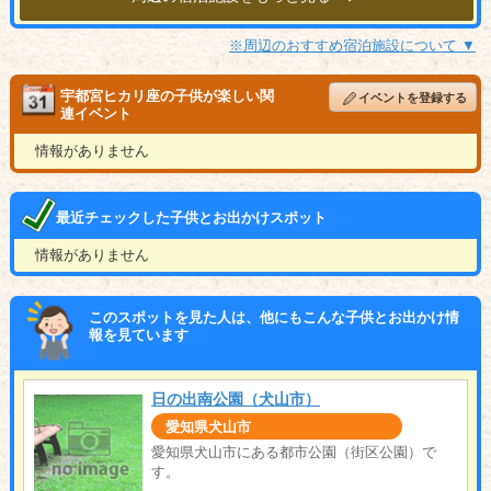
※周辺のおすすめ宿泊施設について ▼
宇都宮ヒカリ座の子供が楽しい関
イベントを登録する
連イベント
情報がありません
最近チェックした子供とお出かけスポット
情報がありません
このスポットを見た人は、他にもこんな子供とお出かけ情
報を見ています
日の出南公園（犬山市）
愛知県犬山市
愛知県犬山市にある都市公園（街区公園）で
す。