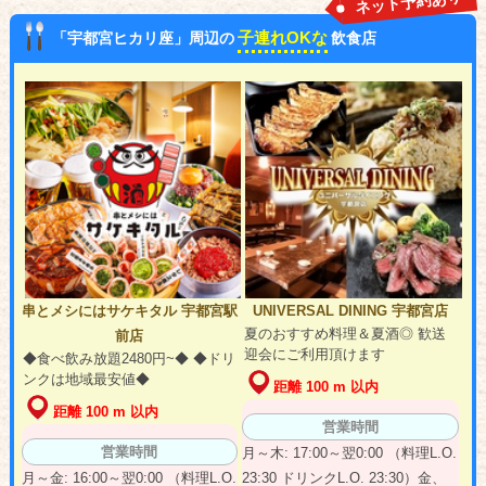
ネット予約あり
子連れOKな
「宇都宮ヒカリ座」周辺の
飲食店
串とメシにはサケキタル 宇都宮駅
UNIVERSAL DINING 宇都宮店
夏のおすすめ料理＆夏酒◎ 歓送
前店
迎会にご利用頂けます
◆食べ飲み放題2480円~◆ ◆ドリ
ンクは地域最安値◆
距離 100 m 以内
距離 100 m 以内
営業時間
営業時間
月～木: 17:00～翌0:00 （料理L.O.
月～金: 16:00～翌0:00 （料理L.O.
23:30 ドリンクL.O. 23:30）金、