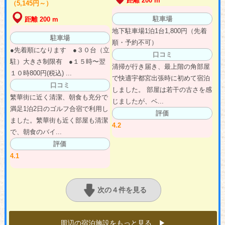
距離 200 m
（5,145円～）
駐車場
距離 200 m
地下駐車場1泊1台1,800円（先着
駐車場
順・予約不可）
●先着順になります ●３０台（立
口コミ
駐）大きさ制限有 ●１５時〜翌
清掃が行き届き、最上階の角部屋
１０時800円(税込) ...
で快適宇都宮出張時に初めて宿泊
口コミ
しました。 部屋は若干の古さを感
繁華街に近く清潔、朝食も充分で
じましたが、ベ...
満足1泊2日のゴルフ合宿で利用し
評価
ました。繁華街も近く部屋も清潔
4.2
で、朝食のバイ...
評価
4.1
次の４件を見る
周辺の宿泊施設をもっと見る ▶︎