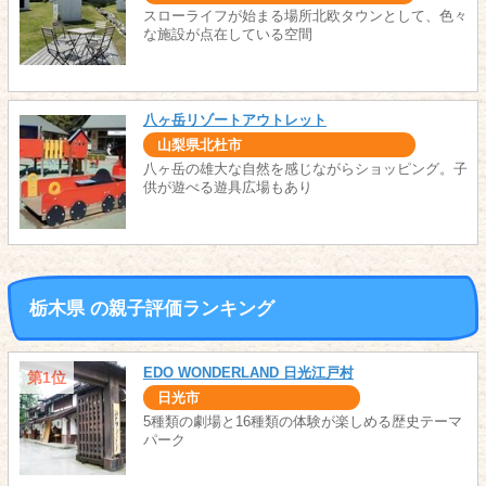
スローライフが始まる場所北欧タウンとして、色々
な施設が点在している空間
八ヶ岳リゾートアウトレット
山梨県北杜市
八ヶ岳の雄大な自然を感じながらショッピング。子
供が遊べる遊具広場もあり
栃木県 の親子評価ランキング
EDO WONDERLAND 日光江戸村
第1位
日光市
5種類の劇場と16種類の体験が楽しめる歴史テーマ
パーク