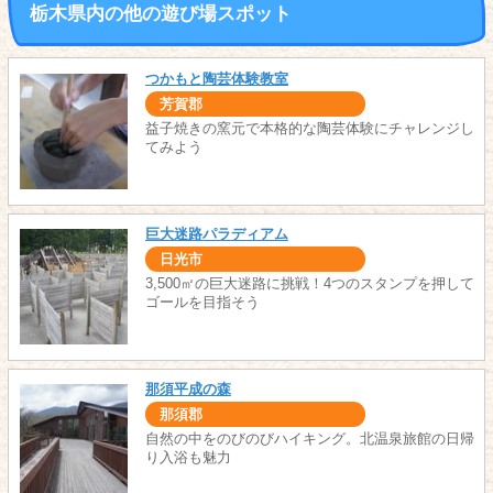
栃木県内の他の遊び場スポット
つかもと陶芸体験教室
芳賀郡
益子焼きの窯元で本格的な陶芸体験にチャレンジし
てみよう
巨大迷路パラディアム
日光市
3,500㎡の巨大迷路に挑戦！4つのスタンプを押して
ゴールを目指そう
那須平成の森
那須郡
自然の中をのびのびハイキング。北温泉旅館の日帰
り入浴も魅力