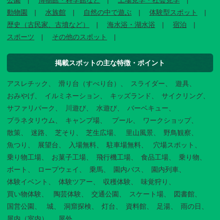
公園
博物館・科学館など
工場見学・社会見学
動物園
水族館
自然の中で遊ぶ
体験型スポット
歴史（古民家、古墳など）
海水浴・湖水浴
宿泊
スポーツ
その他のスポット
掲載スポットの主な特徴・ポイント
アスレチック
滑り台（すべり台）
スライダー
遊具
おみやげ
イルミネーション
キッズランド
サイクリング
サファリパーク
川遊び
水遊び
バーベキュー
プラネタリウム
キャンプ場
プール
ワークショップ
散策
迷路
芝そり
芝生広場
里山風景
野鳥観察
魚つり
展望台
入場無料
駐車場無料
穴場スポット
乗り物工場
お菓子工場
飛行機工場
食品工場
乗り物
ボート
ロープウェイ
乗馬
園内バス
園内列車
体験イベント
体験ツアー
収穫体験
味覚狩り
買い物体験
陶芸体験
交通公園
スケート場
図書館
国営公園
城
洞窟探検
灯台
資料館
足湯
雨の日
屋内（室内）
屋外