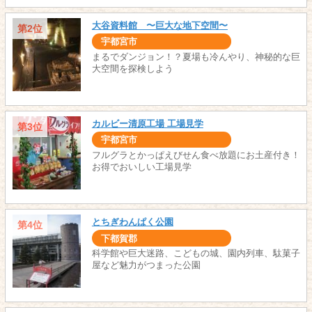
大谷資料館 〜巨大な地下空間〜
第2位
宇都宮市
まるでダンジョン！？夏場も冷んやり、神秘的な巨
大空間を探検しよう
カルビー清原工場 工場見学
第3位
宇都宮市
フルグラとかっぱえびせん食べ放題にお土産付き！
お得でおいしい工場見学
とちぎわんぱく公園
第4位
下都賀郡
科学館や巨大迷路、こどもの城、園内列車、駄菓子
屋など魅力がつまった公園