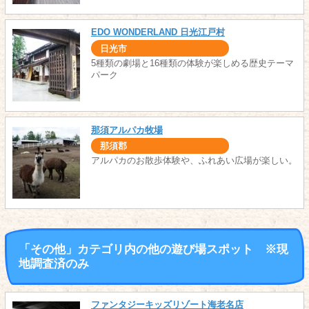
EDO WONDERLAND 日光江戸村
日光市
5種類の劇場と16種類の体験が楽しめる歴史テーマ
パーク
那須アルパカ牧場
那須郡
アルパカのお散歩体験や、ふれあい広場が楽しい。
「その他」カテゴリ内の他の遊び場スポット ※現
地調査済のみ
ファンタジーキッズリゾート海老名店