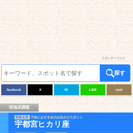
スポンサーリンク
探す
facebook
X
B!
LINE
mail
現地未調査
関東近郊
子供におすすめのお出かけスポット
宇都宮ヒカリ座