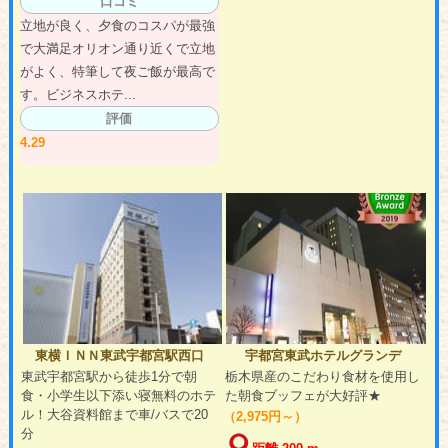
口コミ
立地が良く、夕食のコスパが最強
で大満足オリオン通り近くで立地
がよく、特筆して夜ご飯が最高で
す。ビジネスホテ...
評価
4.29
東横ＩＮＮ東武宇都宮駅西口
宇都宮東武ホテルグランデ
東武宇都宮駅から徒歩1分で朝
栃木県産のこだわり食材を使用し
食・小学生以下添い寝無料のホテ
た朝食ブッフェが大好評★
ル！大谷資料館まで車/バスで20
（2,975円～）
分