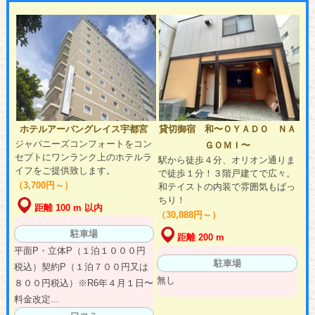
ホテルアーバングレイス宇都宮
貸切御宿 和〜ＯＹＡＤＯ ＮＡ
ジャパニーズコンフォートをコン
ＧＯＭＩ〜
セプトにワンランク上のホテルラ
駅から徒歩４分、オリオン通りま
イフをご提供致します。
で徒歩１分！３階戸建てで広々。
（3,700円～）
和テイストの内装で雰囲気もばっ
ちり！
距離 100 m 以内
（30,888円～）
駐車場
距離 200 m
平面P・立体P（１泊１０００円
駐車場
税込）契約P（１泊７００円又は
無し
８００円税込）※R6年４月１日〜
料金改定...