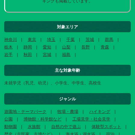
キングも掲載しています。
対象エリア
神奈川
東京
埼玉
千葉
茨城
群馬
栃木
静岡
愛知
山梨
長野
青森
岩手
秋田
宮城
福島
主な対象年齢
未就学児（乳児、幼児）、小学生、中学生、高校生
ジャンル
遊園地・テーマパーク
牧場・農場
ハイキング
公園
博物館・科学館など
工場見学・社会見学
動物園
水族館
自然の中で遊ぶ
体験型スポット
歴史（古民家、古墳など）
海水浴・湖水浴
宿泊