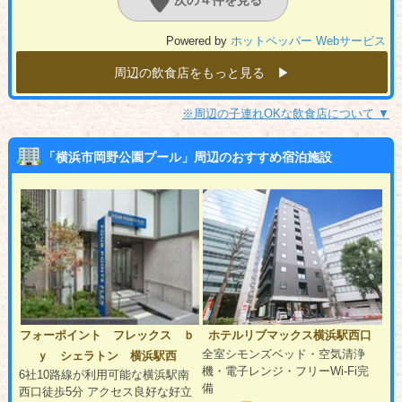
次の４件を見る
Powered by
ホットペッパー Webサービス
周辺の飲食店をもっと見る ▶︎
※周辺の子連れOKな飲食店について ▼
「横浜市岡野公園プール」周辺のおすすめ宿泊施設
フォーポイント フレックス ｂ
ホテルリブマックス横浜駅西口
全室シモンズベッド・空気清浄
ｙ シェラトン 横浜駅西
機・電子レンジ・フリーWi‐Fi完
6社10路線が利用可能な横浜駅南
備
西口徒歩5分 アクセス良好な好立