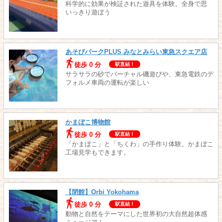
科学的に効果が検証された遊具を体験。全身で思
いっきり遊ぼう
あそびパークPLUS みなとみらい東急スクエア店
徒歩 0 分
駅直結！
サラサラの砂でバーチャル磯遊びや、東急電鉄のデ
フォルメ車両の運転が楽しい
かまぼこ博物館
徒歩 0 分
駅直結！
「かまぼこ」と「ちくわ」の手作り体験。かまぼこ
工場見学もできます。
【閉館】Orbi Yokohama
徒歩 0 分
駅直結！
動物と自然をテーマにした世界初の大自然超体感