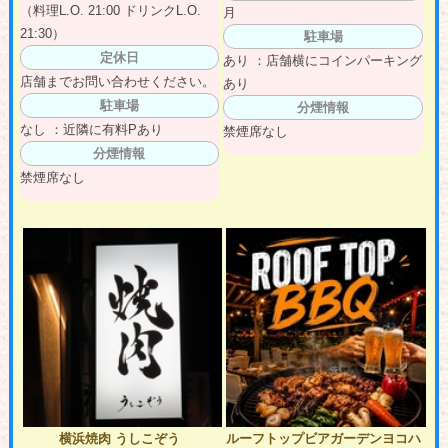
（料理L.O. 21:00 ドリンクL.O.
月
21:30）
駐車場
定休日
あり ：店舗横にコインパーキング
店舗までお問い合わせください。
あり
駐車場
分煙情報
なし ：近隣に有料Pあり
禁煙席なし
分煙情報
禁煙席なし
横浜焼肉 うしこぞう
ルーフトップビアガーデンヨコハ