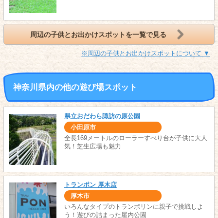
周辺の子供とお出かけスポットを一覧で見る
※周辺の子供とお出かけスポットについて ▼
神奈川県内の他の遊び場スポット
県立おだわら諏訪の原公園
小田原市
全長169メートルのローラーすべり台が子供に大人
気！芝生広場も魅力
トランポン 厚木店
厚木市
いろんなタイプのトランポリンに親子で挑戦しよ
う！遊びの詰まった屋内公園