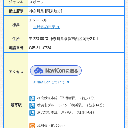
ジャンル
スポーツ
都道府県
神奈川県 [関東地方]
1 メートル
標高
※標高の目安 ▼
住所
〒220-0073 神奈川県横浜市西区岡野2-9-1
電話番号
045-311-0734
アクセス
※NaviConについて ▼
相模鉄道本線「平沼橋駅」（徒歩7分）
最寄駅
横浜市ブルーライン「横浜駅」（徒歩14分）
京浜急行本線「戸部駅」（徒歩14分）
浅岡橋（徒歩6分）