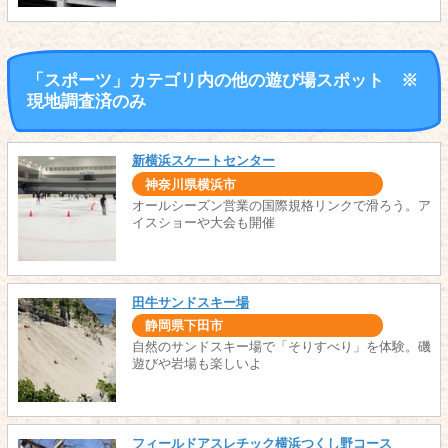
「スポーツ」カテゴリ内の他の遊び場スポット ※
現地調査済のみ
新横浜スケートセンター
神奈川県横浜市
オールシーズン営業の国際規格リンクで滑ろう。ア
イスショーや大会も開催
田牛サンドスキー場
静岡県下田市
自然のサンドスキー場で「そりすべり」を体験。磯
遊びや岩場も楽しいよ
フィールドアスレチック横浜つくし野コース