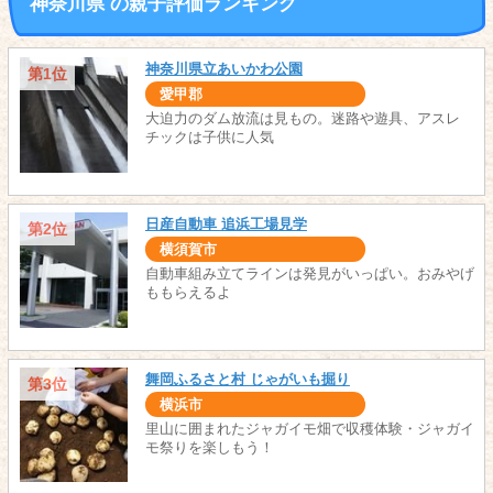
神奈川県 の親子評価ランキング
神奈川県立あいかわ公園
第1位
愛甲郡
大迫力のダム放流は見もの。迷路や遊具、アスレ
チックは子供に人気
日産自動車 追浜工場見学
第2位
横須賀市
自動車組み立てラインは発見がいっぱい。おみやげ
ももらえるよ
舞岡ふるさと村 じゃがいも掘り
第3位
横浜市
里山に囲まれたジャガイモ畑で収穫体験・ジャガイ
モ祭りを楽しもう！