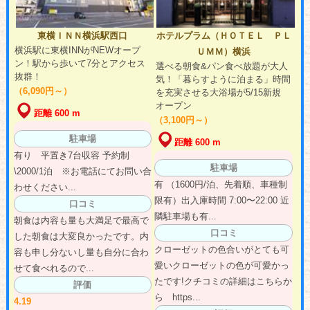
東横ＩＮＮ横浜駅西口
ホテルプラム（ＨＯＴＥＬ ＰＬ
横浜駅に東横INNがNEWオープ
ＵＭＭ）横浜
ン！駅から歩いて7分とアクセス
選べる朝食&パン食べ放題が大人
抜群！
気！「暮らすように泊まる」時間
（6,090円～）
を充実させる大浴場が5/15新規
オープン
距離 600 m
（3,100円～）
駐車場
距離 600 m
有り 平置き7台収容 予約制
駐車場
\2000/1泊 ※お電話にてお問い合
有 （1600円/泊、先着順、車種制
わせください...
限有）出入庫時間 7:00〜22:00 近
口コミ
隣駐車場も有...
朝食は内容も量も大満足で最高で
口コミ
した朝食は大変良かったです。内
クローゼットの色合いがとても可
容も申し分ないし量も自分に合わ
愛いクローゼットの色が可愛かっ
せて食べれるので...
たです!クチコミの詳細はこちらか
評価
ら https...
4.19