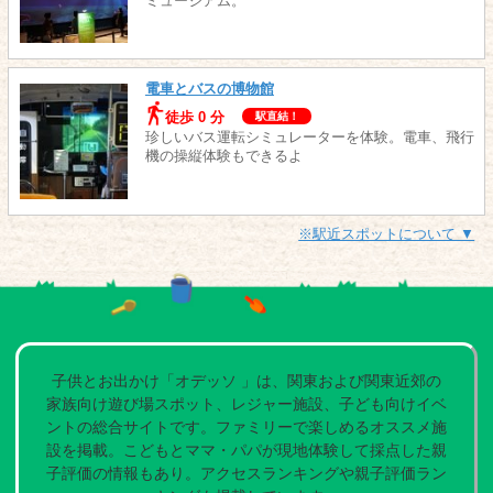
ミュージアム。
電車とバスの博物館
徒歩 0 分
駅直結！
珍しいバス運転シミュレーターを体験。電車、飛行
機の操縦体験もできるよ
※駅近スポットについて ▼
子供とお出かけ「オデッソ 」は、関東および関東近郊の
家族向け遊び場スポット、レジャー施設、子ども向けイベ
ントの総合サイトです。ファミリーで楽しめるオススメ施
設を掲載。こどもとママ・パパが現地体験して採点した親
子評価の情報もあり。アクセスランキングや親子評価ラン