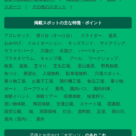
スポーツ
その他のスポット
掲載スポットの主な特徴・ポイント
アスレチック
滑り台（すべり台）
スライダー
遊具
おみやげ
イルミネーション
キッズランド
サイクリング
サファリパーク
川遊び
水遊び
バーベキュー
プラネタリウム
キャンプ場
プール
ワークショップ
散策
迷路
芝そり
芝生広場
里山風景
野鳥観察
魚つり
展望台
入場無料
駐車場無料
穴場スポット
乗り物工場
お菓子工場
飛行機工場
食品工場
乗り物
ボート
ロープウェイ
乗馬
園内バス
園内列車
体験イベント
体験ツアー
収穫体験
味覚狩り
買い物体験
陶芸体験
交通公園
スケート場
図書館
国営公園
城
洞窟探検
灯台
資料館
足湯
雨の日
屋内（室内）
屋外
子供とお出かけ「オデッソ」
のあれこれ