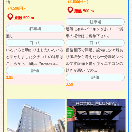
（3,655円～）
地！
（4,598円～）
距離 500 m
距離 500 m
駐車場
駐車場
近隣に有料パーキングあり ※満
無し
車の場合はご容赦下さい。...
口コミ
口コミ
いろいろと助かりましたいろいろ
価格相応で満足、設備に少々難あ
と助かりましたクチコミの詳細は
り値段から考えたら十分満足レベ
こちらから https://review.tr...
ルです設備不備が少々エアコンの
効きが悪いTVの...
評価
評価
3.95
3.59