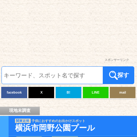
スポンサーリンク
探す
facebook
X
B!
LINE
mail
現地未調査
関東近郊
子供におすすめのお出かけスポット
横浜市岡野公園プール