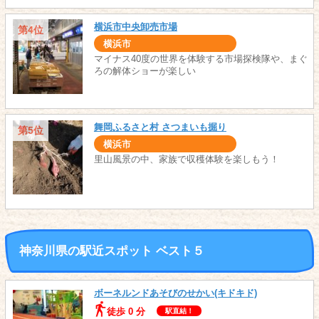
横浜市中央卸売市場
第4位
横浜市
マイナス40度の世界を体験する市場探検隊や、まぐ
ろの解体ショーが楽しい
舞岡ふるさと村 さつまいも掘り
第5位
横浜市
里山風景の中、家族で収穫体験を楽しもう！
神奈川県の駅近スポット ベスト５
ボーネルンドあそびのせかい(キドキド)
徒歩 0 分
駅直結！