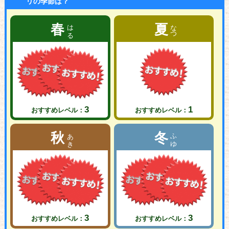
リの季節は？
はる
なつ
春
夏
3
1
おすすめレベル：
おすすめレベル：
あき
ふゆ
秋
冬
3
3
おすすめレベル：
おすすめレベル：