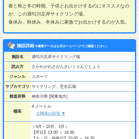
春と秋と冬の時期、子供とお出かけするのにオススメなの
が、この酒匂川左岸サイクリング場。
春休み、秋休み、冬休みに家族でお出かけするのが人気。
施設詳細
※最新データは公式ホームページでご確認ください。
施設名
酒匂川左岸サイクリング場
読み方
さかわがわさがんさいくりんぐじょう
ジャンル
スポーツ
サブカテゴリ
サイクリング、芝生広場
都道府県
神奈川県 [関東地方]
4 メートル
標高
※標高の目安 ▼
＜4月～10月、3月＞
【平日】13:00 ～ 16:30
【土・日・祝祭日】10:00 ～ 16:30