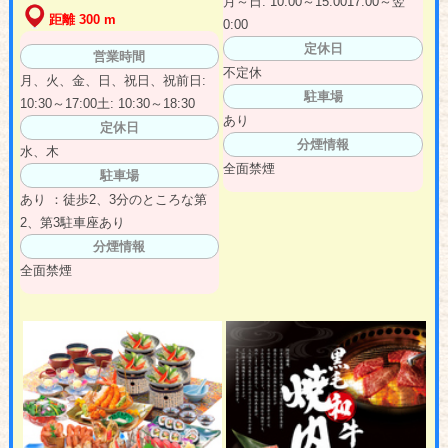
月～日: 10:00～15:0017:00～翌
距離 300 m
0:00
定休日
営業時間
不定休
月、火、金、日、祝日、祝前日:
駐車場
10:30～17:00土: 10:30～18:30
あり
定休日
分煙情報
水、木
全面禁煙
駐車場
あり ：徒歩2、3分のところな第
2、第3駐車座あり
分煙情報
全面禁煙