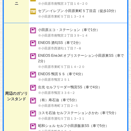
ニ
※小田原市南鴨宮３丁目１６−２０
セブン-イレブン 小田原東町５丁目店（徒歩10分）
※小田原市東町５丁目１３−３４
小田原エコ・ステーション（車で1分）
※小田原市南鴨宮２丁目３９−１４
ENEOS 酒匂SS（車で2分）
※小田原市西酒匂１丁目７−８
ENEOS EneJet オブリステーション小田原東SS（車で
2分）
※小田原市東町５丁目１４−２０
ENEOS 鴨宮ＳＳ（車で4分）
※小田原市鴨宮２５１
出光 セルフリーダー鴨宮SS（車で4分）
※小田原市鴨宮３３６−２
周辺のガソリ
ンスタンド
（有）寿石油（車で5分）
※小田原市寿町３丁目２−５
コスモ石油 セルフステーションさかわ（車で5分）
※小田原市酒匂５丁目１３−３１
昭和シェル セルフ小田原飯泉SS（車で5分）