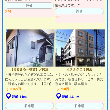
屋も満足です。ク...
評価
評価
3.44
3.91
【まるまる一棟貸】／民泊
ホテルクニミ鴨宮
・安全管理のため玄関の出口には
ビジネス・観光のどちらにもご利
防犯カメラが設置されています。
用でき、朝食無料サービス・男女
ご理解をお願いします。【民泊】
別大浴場有・駐車場有。
（10,765円～）
（7,500円～）
距離 1 km
距離 1.6 km
駐車場
駐車場