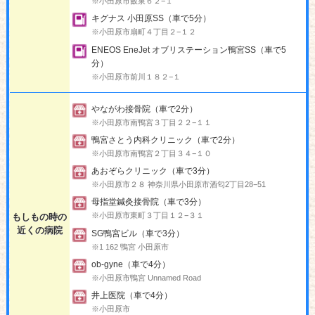
※小田原市飯泉６２−１
キグナス 小田原SS（車で5分）
※小田原市扇町４丁目２−１２
ENEOS EneJet オブリステーション鴨宮SS（車で5
分）
※小田原市前川１８２−１
やながわ接骨院（車で2分）
※小田原市南鴨宮３丁目２２−１１
鴨宮さとう内科クリニック（車で2分）
※小田原市南鴨宮２丁目３４−１０
あおぞらクリニック（車で3分）
※小田原市２８ 神奈川県小田原市酒匂2丁目28−51
母指堂鍼灸接骨院（車で3分）
※小田原市東町３丁目１２−３１
もしもの時の
近くの病院
SG鴨宮ビル（車で3分）
※1 162 鴨宮 小田原市
ob-gyne（車で4分）
※小田原市鴨宮 Unnamed Road
井上医院（車で4分）
※小田原市