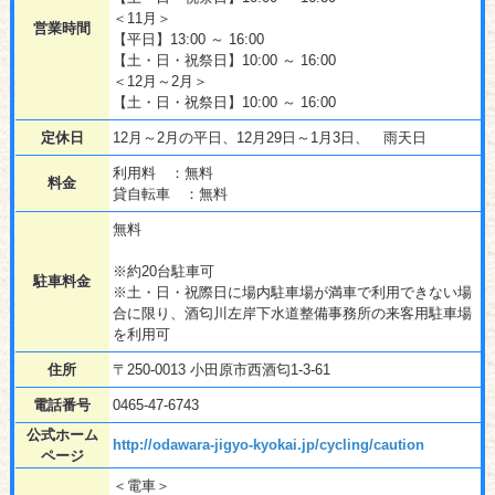
＜11月＞
営業時間
【平日】13:00 ～ 16:00
【土・日・祝祭日】10:00 ～ 16:00
＜12月～2月＞
【土・日・祝祭日】10:00 ～ 16:00
定休日
12月～2月の平日、12月29日～1月3日、 雨天日
利用料 ：無料
料金
貸自転車 ：無料
無料
※約20台駐車可
駐車料金
※土・日・祝際日に場内駐車場が満車で利用できない場
合に限り、酒匂川左岸下水道整備事務所の来客用駐車場
を利用可
住所
〒250-0013 小田原市西酒匂1-3-61
電話番号
0465-47-6743
公式ホーム
http://odawara-jigyo-kyokai.jp/cycling/caution
ページ
＜電車＞