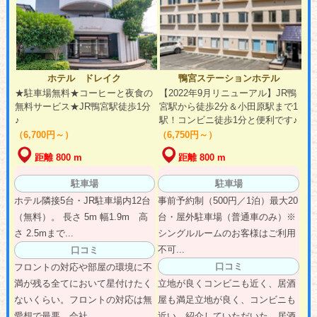
ホテル ドレイク
鴨宮ステーションホテル
★駐車場無料★コーヒーと夜食の
【2022年9月リニューアル】JR鴨
無料サービス★JR鴨宮駅徒歩1分
宮駅から徒歩2分＆小田原駅まで1
♪
駅！コンビニ徒歩1分と便利です♪
（6,700円～）
（6,750円～）
距離 800 m
距離 800 m
駐車場
駐車場
ホテル隣接5台・JR駐車場内12台
事前予約制（500円／1泊）最大20
（無料）。 長さ 5m 幅1.9m 高
台・屋外駐車場（普通車のみ）※
さ 2.5mまで...
シングルルームのお客様はご利用
不可...
口コミ
口コミ
フロントの対応や部屋の環境に不
満が残る全てにおいて星付けたく
立地が良くコンビニも近く、居酒
ないくらい。フロントの対応は無
屋も満足立地が良く、コンビニも
愛想で最悪。会社...
近い。紹介していただいた、居酒