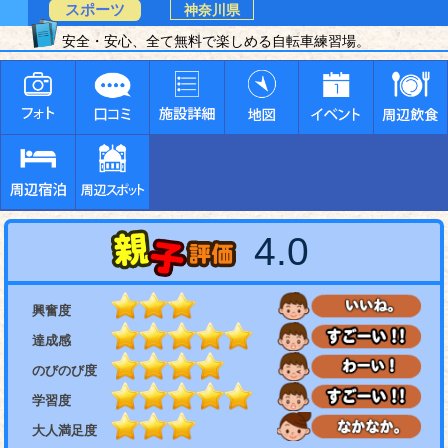
スポーツ
神奈川県
安全・安心、全て無料で楽しめる自転車練習場。
4.0
興奮度
達成感
のびのび度
学習度
大人満足度