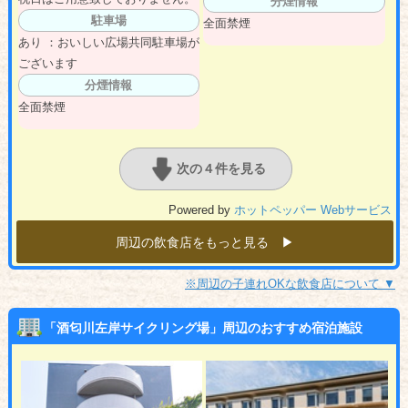
分煙情報
駐車場
全面禁煙
あり ：おいしい広場共同駐車場が
ございます
分煙情報
全面禁煙
次の４件を見る
Powered by
ホットペッパー Webサービス
周辺の飲食店をもっと見る ▶︎
※周辺の子連れOKな飲食店について ▼
「酒匂川左岸サイクリング場」周辺のおすすめ宿泊施設