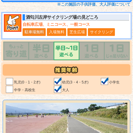
※この施設の子供評価、大人評価について
酒匂川左岸サイクリング場
の見どころ
自転車広場、ミニコース、一般コース
駐車場無料
入場無料
芝生広場
サイクリング
乳児(0・1・2才)
幼児(3・4・5才)
小学生
中学・高校生
大人