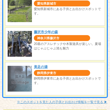
愛知県新城市
愛知県新城市にある子供とお出かけスポットで
す。
藤沢市少年の森
神奈川県藤沢市
20基のアスレチックや木製遊具が楽しい。夏場
はじゃぶじゃぶ池も魅力
美足の湯
静岡県伊東市
静岡県伊東市にある子供とお出かけスポットで
す。
※このスポットを見た人の子供とお出かけ情報を一覧で見る ▶︎