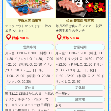
甲羅本店 南鴨宮
焼肉 豪気南 鴨宮店
テイクアウトやってます！ 飲み
毎月29日は肉の日フェア！ 贅沢
放題あります！
★黒毛和牛のランチ
距離 500 m
距離 500 m
営業時間
営業時間
月～金: 11:00～15:00 （料理L.O.
月～金: 11:30～15:00 （料理L.O.
14:30 ドリンクL.O. 14:30）17:00
14:30 ドリンクL.O. 14:30）17:00
～21:00 （料理L.O. 20:30 ドリン
～22:00 （料理L.O. 21:30 ドリン
クL.O. 20:30）土、日、祝日:
クL.O. 21:30）土、日、祝日:
11:00～21:00 （料理L.O. 20:30 ド
11:30～22:00 （料理L.O. 21:30 ド
リンクL.O. 20:30）
リンクL.O. 21:30）
定休日
定休日
毎月2.12.22日はかにの日！当店の
年中無休♪
オリジナルポイント2倍デーで
駐車場
す。※ランチメニューは日曜日・
あり
祝日はご用意致しておりません。