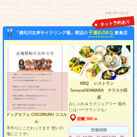
スポンサーリンク
ネット予約あり
子連れOKな
「酒匂川左岸サイクリング場」周辺の
飲食店
BBQ レストラン
TerraceODAWARA テラス小田
原
おしゃれ＆ラグジュアリー 屋内
にはバーラウンジも♪
ドッグカフェ COCORURU ココル
距離 500 m
ル
手作りにこだわってます 憩いの
営業時間
場にどうぞ♪