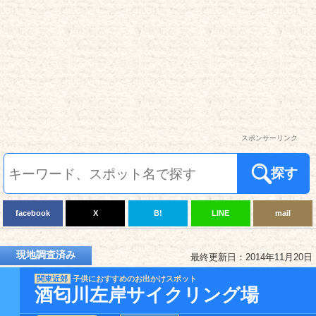
スポンサーリンク
探す
facebook
X
B!
LINE
mail
現地調査済み
最終更新日：2014年11月20日
関東近郊
子供におすすめのお出かけスポット
酒匂川左岸サイクリング場