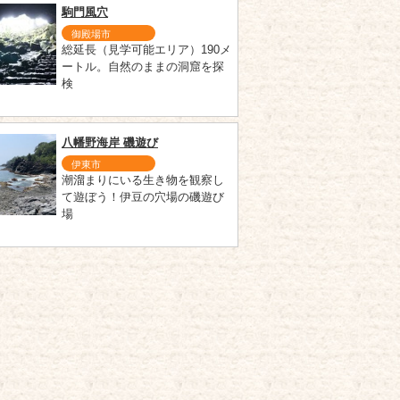
駒門風穴
御殿場市
総延長（見学可能エリア）190メ
ートル。自然のままの洞窟を探
検
八幡野海岸 磯遊び
伊東市
潮溜まりにいる生き物を観察し
て遊ぼう！伊豆の穴場の磯遊び
場