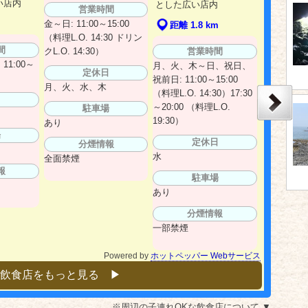
い店内
とした広い店内
営業時間
金～日: 11:00～15:00
距離 1.8 km
（料理L.O. 14:30 ドリン
間
営業時間
クL.O. 14:30）
11:00～
月、火、木～日、祝日、
定休日
祝前日: 11:00～15:00
月、火、水、木
（料理L.O. 14:30）17:30
日
～20:00 （料理L.O.
駐車場
19:30）
あり
場
定休日
分煙情報
水
全面禁煙
報
駐車場
あり
分煙情報
一部禁煙
Powered by
ホットペッパー Webサービス
飲食店をもっと見る ▶︎
※周辺の子連れOKな飲食店について ▼