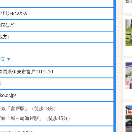
館
くびじゅつかん
学館など
地方]
安 ▼
1 静岡県伊東市富戸1101-10
0
o.or.jp/
行線「富戸駅」（徒歩18分）
行線「城ヶ崎海岸駅」（徒歩45分）