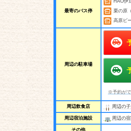
HAO伊
最寄のバス停
栗の原
高原ビ
周辺の駐車場
※予約がで
周辺飲食店
周辺の子
周辺宿泊施設
周辺の宿
その他