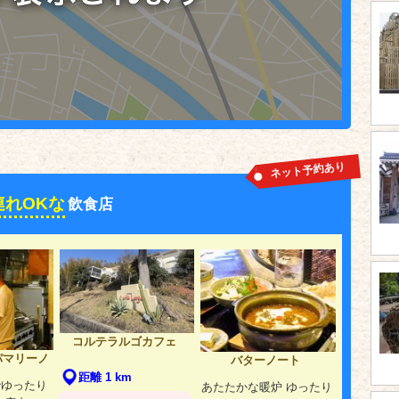
ネット予約あり
連れOKな
飲食店
コルテラルゴカフェ
パマリーノ
バターノート
距離 1 km
でゆったり
あたたかな暖炉 ゆったり