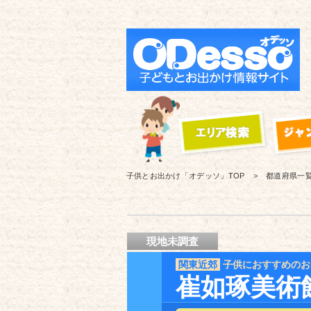
子供とお出かけ「オデッソ」
TOP
都道府県一
現地未調査
関東近郊
子供におすすめのお
崔如琢美術