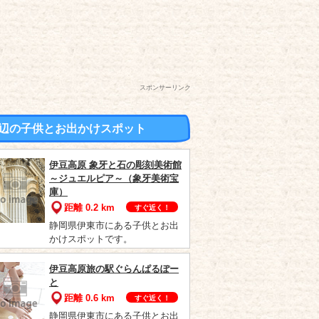
スポンサーリンク
辺の子供とお出かけスポット
伊豆高原 象牙と石の彫刻美術館
～ジュエルピア～（象牙美術宝
庫）
距離 0.2 km
すぐ近く！
静岡県伊東市にある子供とお出
かけスポットです。
伊豆高原旅の駅ぐらんぱるぽー
と
距離 0.6 km
すぐ近く！
静岡県伊東市にある子供とお出