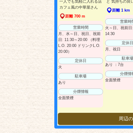
一人でも気軽に入れる店
と 気持ちの良
カフェ風の中華屋さん
距離 1 km
距離 700 m
営業時
営業時間
火～日、祝前日: 
月、水～日、祝日、祝前
14:30
日: 11:30～20:00 （料理
定休
L.O. 20:00 ドリンクL.O.
月、祝日
20:00）
駐車
定休日
あり ：7台
火
分煙情
駐車場
全面禁煙
あり
分煙情報
全面禁煙
周辺の