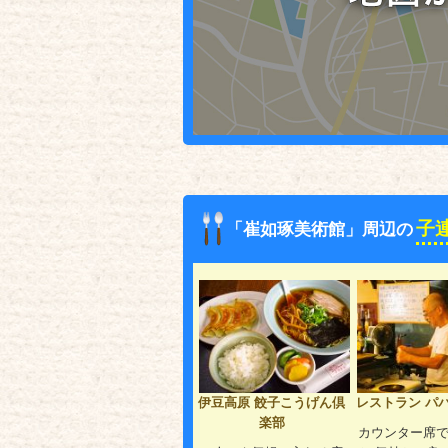
子
「崔如琢美術館」周辺の
伊豆高原 餃子こうげん倶
レストラン パ
楽部
カウンター席