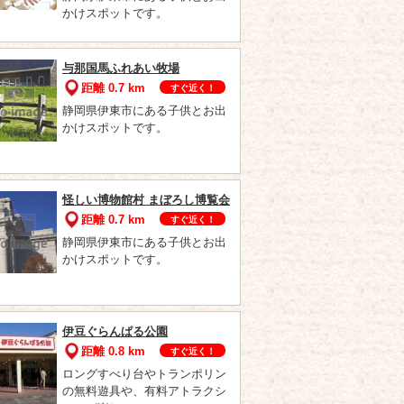
かけスポットです。
与那国馬ふれあい牧場
距離 0.7 km
すぐ近く！
静岡県伊東市にある子供とお出
かけスポットです。
怪しい博物館村 まぼろし博覧会
距離 0.7 km
すぐ近く！
静岡県伊東市にある子供とお出
かけスポットです。
伊豆ぐらんぱる公園
距離 0.8 km
すぐ近く！
ロングすべり台やトランポリン
の無料遊具や、有料アトラクシ