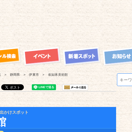
覧
静岡県
伊東市
崔如琢美術館
出かけスポット
館