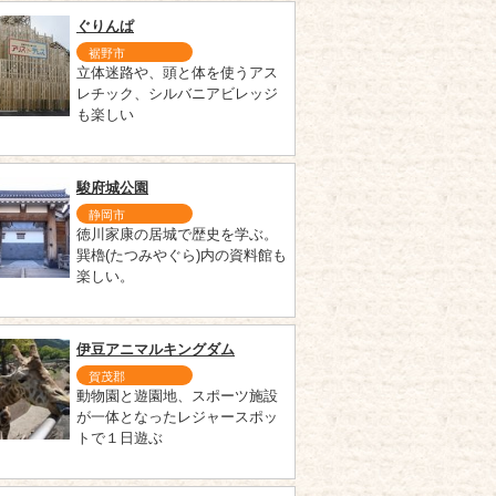
ぐりんぱ
裾野市
立体迷路や、頭と体を使うアス
レチック、シルバニアビレッジ
も楽しい
駿府城公園
静岡市
徳川家康の居城で歴史を学ぶ。
巽櫓(たつみやぐら)内の資料館も
楽しい。
伊豆アニマルキングダム
賀茂郡
動物園と遊園地、スポーツ施設
が一体となったレジャースポッ
トで１日遊ぶ