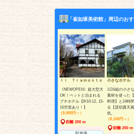
「崔如琢美術館」周辺のおす
Ｉｌ Ｔｒａｍｏｎｔｏ
小さなホテル
《NEWOPEN》超大型犬
1日6組の小さ
OK！ペットと泊まれる
素材を使った
プチホテル【8/10-12, 15-
料理】と24時
16空室あり！】
る【貸切露天風
（9,900円～）
気。
（8,100円～）
距離 200 m
距離 200 m
駐車場