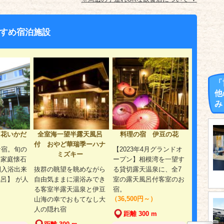
すめ宿泊施設
「
他
み
 花いかだ
全室海一望半露天風呂
料理の宿 伊豆の花
付 おやど華瑞季ーハナ
な宿。旬の
【2023年4月グランドオ
ミズキー
【家庭懐石
ープン】相模湾を一望す
間入浴出来
抜群の眺望を眺めながら
る貸切露天温泉に、全7
呂】 が人
自由気ままに湯浴みでき
室の露天風呂付客室のお
る客室半露天温泉と伊豆
宿。
（36,500円～）
山海の幸でおもてなし大
人の隠れ宿
距離 300 m