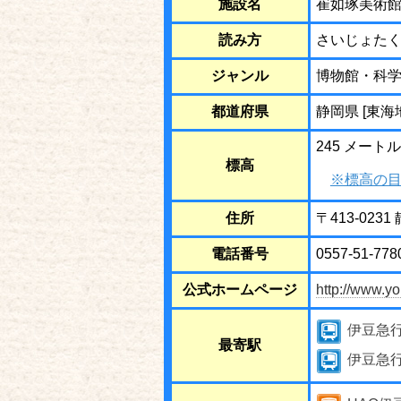
施設名
崔如琢美術
読み方
さいじょた
ジャンル
博物館・科
都道府県
静岡県 [東海
245 メートル
標高
※標高の目
住所
〒413-023
電話番号
0557-51-778
公式ホームページ
http://www.yok
伊豆急
最寄駅
伊豆急