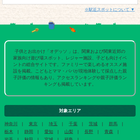
※駅近スポットについて ▼
子供とお出かけ「オデッソ 」は、関東および関東近郊の
家族向け遊び場スポット、レジャー施設、子ども向けイベ
ントの総合サイトです。ファミリーで楽しめるオススメ施
設を掲載。こどもとママ・パパが現地体験して採点した親
子評価の情報もあり。アクセスランキングや親子評価ラン
キングも掲載しています。
対象エリア
神奈川
東京
埼玉
千葉
茨城
群馬
栃木
静岡
愛知
山梨
長野
青森
岩手
秋田
宮城
福島