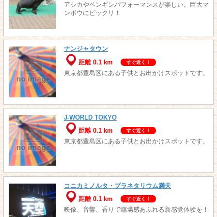
アシカやペンギンパフォーマンスが楽しい。巨大マ
ンボウにビックリ！
ナンジャタウン
距離 0.1 km
すぐ近く！
東京都豊島区にある子供とお出かけスポットです。
J-WORLD TOKYO
距離 0.1 km
すぐ近く！
東京都豊島区にある子供とお出かけスポットです。
コニカミノルタ・プラネタリウム満天
距離 0.1 km
すぐ近く！
映像、音響、香りで臨場感あふれる新感覚体験を！