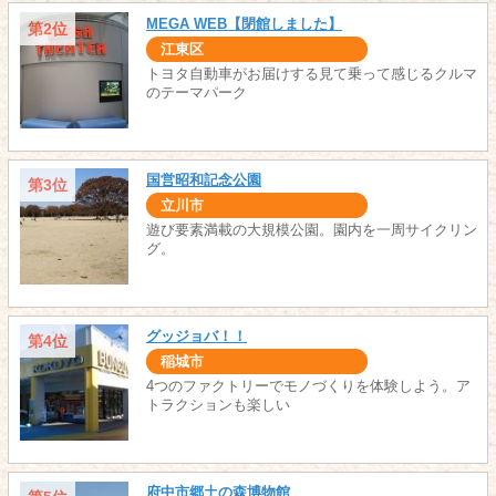
MEGA WEB【閉館しました】
第2位
江東区
トヨタ自動車がお届けする見て乗って感じるクルマ
のテーマパーク
国営昭和記念公園
第3位
立川市
遊び要素満載の大規模公園。園内を一周サイクリン
グ。
グッジョバ！！
第4位
稲城市
4つのファクトリーでモノづくりを体験しよう。ア
トラクションも楽しい
府中市郷土の森博物館