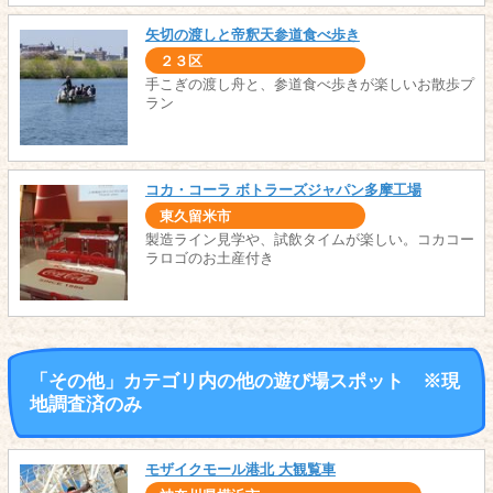
矢切の渡しと帝釈天参道食べ歩き
２３区
手こぎの渡し舟と、参道食べ歩きが楽しいお散歩プ
ラン
コカ・コーラ ボトラーズジャパン多摩工場
東久留米市
製造ライン見学や、試飲タイムが楽しい。コカコー
ラロゴのお土産付き
「その他」カテゴリ内の他の遊び場スポット ※現
地調査済のみ
モザイクモール港北 大観覧車