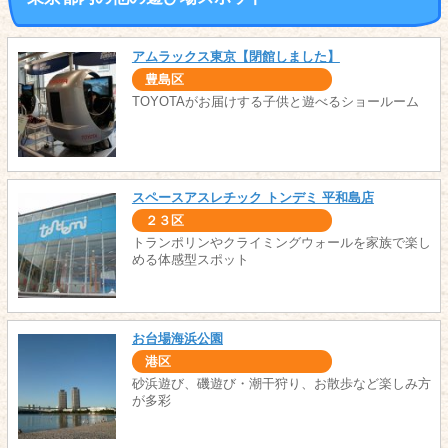
アムラックス東京【閉館しました】
豊島区
TOYOTAがお届けする子供と遊べるショールーム
スペースアスレチック トンデミ 平和島店
２３区
トランポリンやクライミングウォールを家族で楽し
める体感型スポット
お台場海浜公園
港区
砂浜遊び、磯遊び・潮干狩り、お散歩など楽しみ方
が多彩