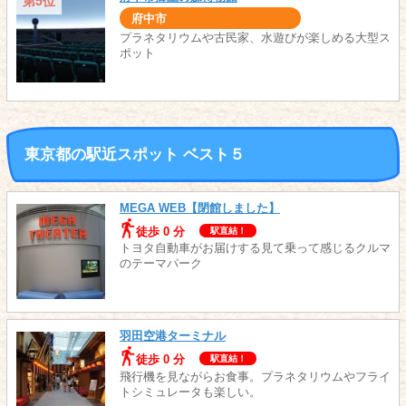
第5位
府中市
プラネタリウムや古民家、水遊びが楽しめる大型ス
ポット
東京都の駅近スポット ベスト５
MEGA WEB【閉館しました】
徒歩 0 分
駅直結！
トヨタ自動車がお届けする見て乗って感じるクルマ
のテーマパーク
羽田空港ターミナル
徒歩 0 分
駅直結！
飛行機を見ながらお食事。プラネタリウムやフライ
トシミュレータも楽しい。