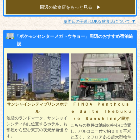
周辺の飲食店をもっと見る ▶︎
※周辺の子連れOKな飲食店について ▼
「ポケモンセンターメガトウキョー」周辺のおすすめ宿泊施
設
サンシャインシティプリンスホテ
ＦＩＮＯＡ Ｐｅｎｔｈｏｕｓ
ル
ｅ Ｓｕｉｔｅ Ｉｋｅｂｕｋｕ
池袋のランドマーク、サンシャイ
ｒｏ Ｓｕｎｓｈｉｎｅ／民泊
ンシティ内に位置するホテル。お
こちらの物件は池袋の中心に位置
部屋から望む東京の夜景が自慢で
し、バルコニー付で約２００平米
す。
と広く、２フロアある超大型物件