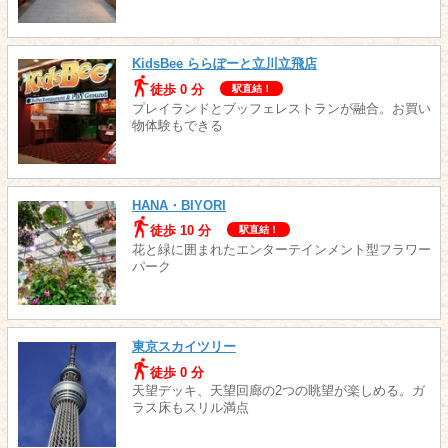
KidsBee ららぽーと立川立飛店
徒歩 0 分
駅直結！
プレイランドとブッフェレストランが融合。お買い
物体験もできる
HANA・BIYORI
徒歩 10 分
駅直結！
花と緑に囲まれたエンターテインメント型フラワー
パーク
東京スカイツリー
徒歩 0 分
天望デッキ、天望回廊の2つの眺望が楽しめる。ガ
ラス床もスリル満点