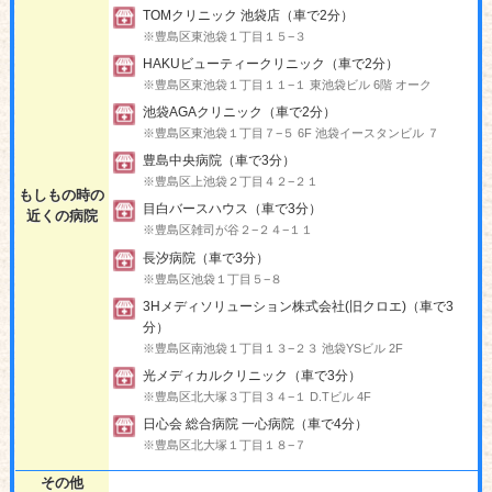
TOMクリニック 池袋店（車で2分）
※豊島区東池袋１丁目１５−３
HAKUビューティークリニック（車で2分）
※豊島区東池袋１丁目１１−１ 東池袋ビル 6階 オーク
池袋AGAクリニック（車で2分）
※豊島区東池袋１丁目７−５ 6F 池袋イースタンビル ７
豊島中央病院（車で3分）
※豊島区上池袋２丁目４２−２１
もしもの時の
目白バースハウス（車で3分）
近くの病院
※豊島区雑司が谷２−２４−１１
長汐病院（車で3分）
※豊島区池袋１丁目５−８
3Hメディソリューション株式会社(旧クロエ)（車で3
分）
※豊島区南池袋１丁目１３−２３ 池袋YSビル 2F
光メディカルクリニック（車で3分）
※豊島区北大塚３丁目３４−１ D.Tビル 4F
日心会 総合病院 一心病院（車で4分）
※豊島区北大塚１丁目１８−７
その他