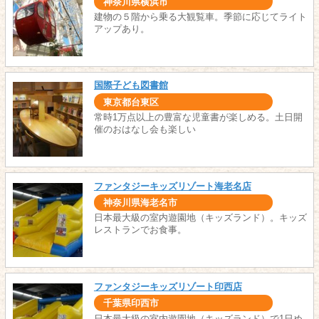
神奈川県横浜市
建物の５階から乗る大観覧車。季節に応じてライト
アップあり。
国際子ども図書館
東京都台東区
常時1万点以上の豊富な児童書が楽しめる。土日開
催のおはなし会も楽しい
ファンタジーキッズリゾート海老名店
神奈川県海老名市
日本最大級の室内遊園地（キッズランド）。キッズ
レストランでお食事。
ファンタジーキッズリゾート印西店
千葉県印西市
日本最大級の室内遊園地（キッズランド）で1日め