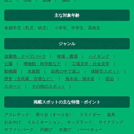
主な対象年齢
未就学児（乳児、幼児）、小学生、中学生、高校生
ジャンル
遊園地・テーマパーク
牧場・農場
ハイキング
公園
博物館・科学館など
工場見学・社会見学
動物園
水族館
自然の中で遊ぶ
体験型スポット
歴史（古民家、古墳など）
海水浴・湖水浴
宿泊
スポーツ
その他のスポット
掲載スポットの主な特徴・ポイント
アスレチック
滑り台（すべり台）
スライダー
遊具
おみやげ
イルミネーション
キッズランド
サイクリング
サファリパーク
川遊び
水遊び
バーベキュー