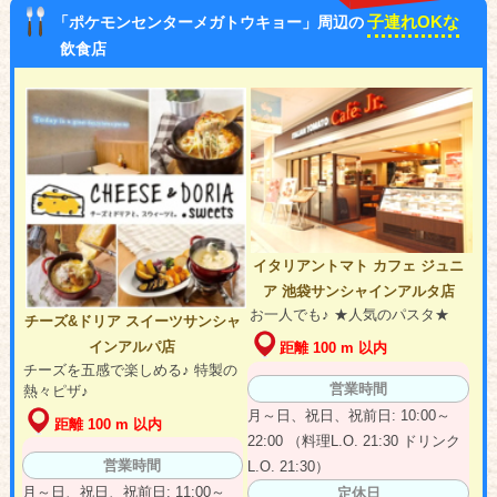
子連れOKな
「ポケモンセンターメガトウキョー」周辺の
飲食店
イタリアントマト カフェ ジュニ
ア 池袋サンシャインアルタ店
お一人でも♪ ★人気のパスタ★
チーズ&ドリア スイーツサンシャ
インアルパ店
距離 100 m 以内
チーズを五感で楽しめる♪ 特製の
営業時間
熱々ピザ♪
月～日、祝日、祝前日: 10:00～
距離 100 m 以内
22:00 （料理L.O. 21:30 ドリンク
営業時間
L.O. 21:30）
月～日、祝日、祝前日: 11:00～
定休日