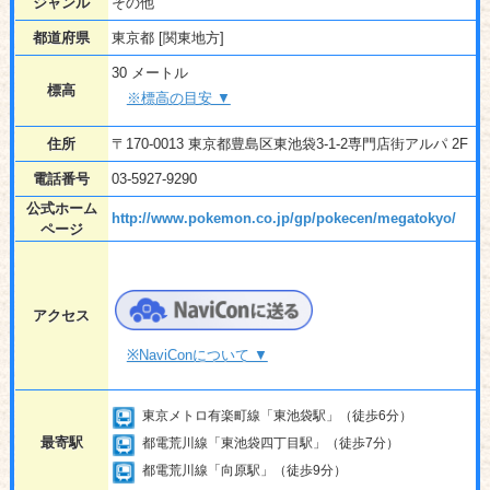
ジャンル
その他
都道府県
東京都 [関東地方]
30 メートル
標高
※標高の目安 ▼
住所
〒170-0013 東京都豊島区東池袋3-1-2専門店街アルパ 2F
電話番号
03-5927-9290
公式ホーム
http://www.pokemon.co.jp/gp/pokecen/megatokyo/
ページ
アクセス
※NaviConについて ▼
東京メトロ有楽町線「東池袋駅」（徒歩6分）
最寄駅
都電荒川線「東池袋四丁目駅」（徒歩7分）
都電荒川線「向原駅」（徒歩9分）