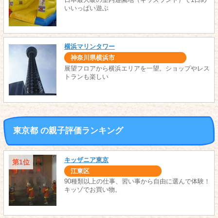
いいっぱい遊ぶ
横浜マリンタワー
神奈川県横浜市
展望フロアから横浜エリアを一望。ショップやレス
トランも楽しい
東京都 の親子評価ランキング
キッザニア東京
第1位
江東区
90種類以上の仕事、習い事から自由に選んで体験！
キッゾでお買い物。