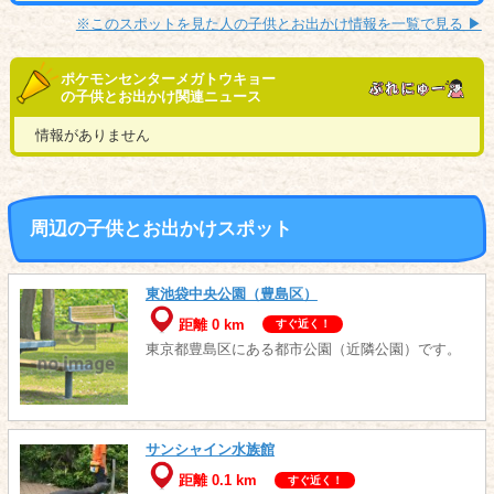
※このスポットを見た人の子供とお出かけ情報を一覧で見る ▶︎
ポケモンセンターメガトウキョー
の子供とお出かけ関連ニュース
情報がありません
周辺の子供とお出かけスポット
東池袋中央公園（豊島区）
距離 0 km
すぐ近く！
東京都豊島区にある都市公園（近隣公園）です。
サンシャイン水族館
距離 0.1 km
すぐ近く！