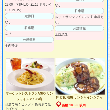
22:00 （料理L.O. 21:15 ドリンク
なし
L.O. 21:15）
駐車場
定休日
あり ：サンシャイン内に駐車場あ
なし
り。
駐車場
分煙情報
あり
全面禁煙
分煙情報
全面禁煙
マーケットレストランAGIO サン
卵と私 池袋 サンシャインシティ
シャインアルパ店
薪窯で焼くピッツァ 備長炭で仕
距離 100 m 以内
上げたグリル