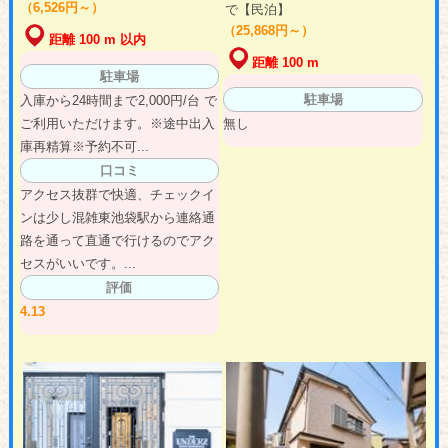
（6,526円～）
で【民泊】
（25,868円～）
距離 100 m 以内
距離 100 m
駐車場
駐車場
入庫から24時間まで2,000円/台 で
ご利用いただけます。※途中出入
無し
庫再精算※予約不可...
口コミ
アクセス抜群で快適、チェックイ
ンは少し混雑東池袋駅から連絡通
路を通って直通で行けるのでアク
セスがいいです。...
評価
4.13