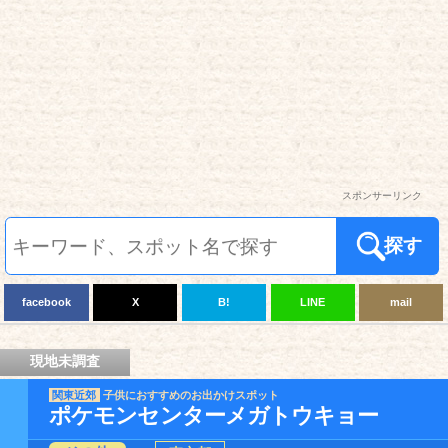
スポンサーリンク
探す
facebook
X
B!
LINE
mail
現地未調査
関東近郊
子供におすすめのお出かけスポット
ポケモンセンターメガトウキョー