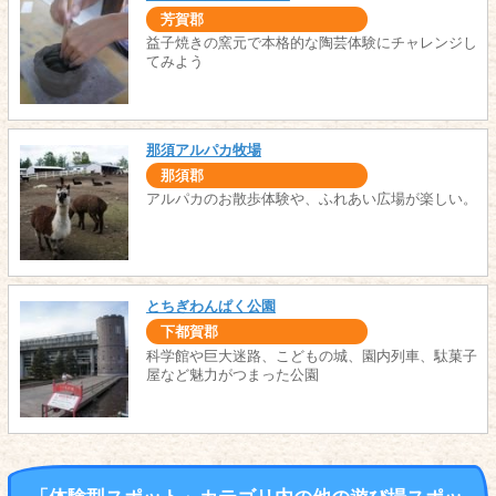
芳賀郡
益子焼きの窯元で本格的な陶芸体験にチャレンジし
てみよう
那須アルパカ牧場
那須郡
アルパカのお散歩体験や、ふれあい広場が楽しい。
とちぎわんぱく公園
下都賀郡
科学館や巨大迷路、こどもの城、園内列車、駄菓子
屋など魅力がつまった公園