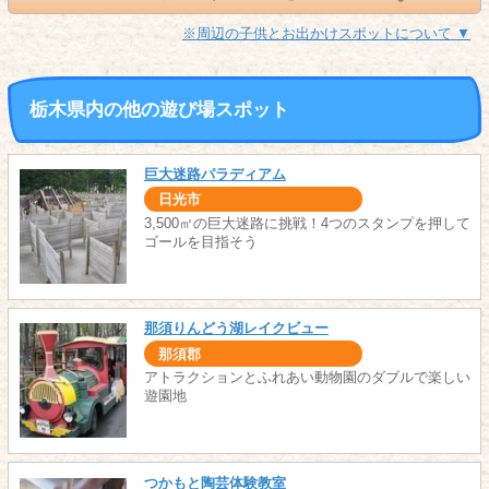
※周辺の子供とお出かけスポットについて ▼
栃木県内の他の遊び場スポット
巨大迷路パラディアム
日光市
3,500㎡の巨大迷路に挑戦！4つのスタンプを押して
ゴールを目指そう
那須りんどう湖レイクビュー
那須郡
アトラクションとふれあい動物園のダブルで楽しい
遊園地
つかもと陶芸体験教室