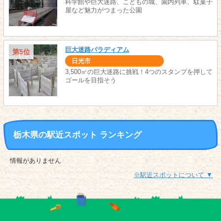
科学館や巨大迷路、こどもの城、園内列車、駄菓子
屋など魅力がつまった公園
巨大迷路パラディアム
第5位
日光市
3,500㎡の巨大迷路に挑戦！4つのスタンプを押して
ゴールを目指そう
栃木県の駅近スポット ランキング
情報がありません
※駅近スポットについて ▼