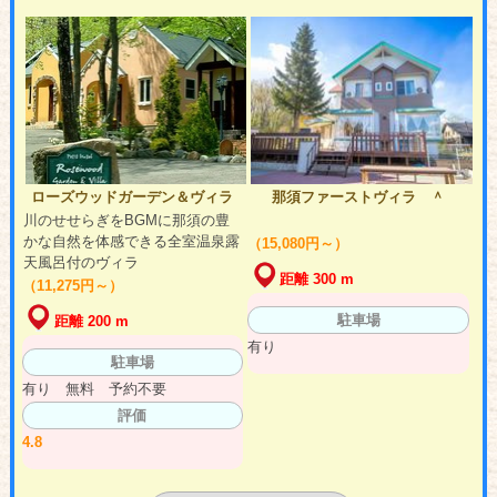
ローズウッドガーデン＆ヴィラ
那須ファーストヴィラ ＾
川のせせらぎをBGMに那須の豊
かな自然を体感できる全室温泉露
（15,080円～）
天風呂付のヴィラ
距離 300 m
（11,275円～）
駐車場
距離 200 m
有り
駐車場
有り 無料 予約不要
評価
4.8