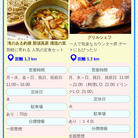
グリルシェフ
滝のある釣堀 那須高原 清流の里
一人で気楽なカウンター席 デー
気軽に寄れる 人気の定食セット
トにもぴったり
距離 1.3 km
距離 1.3 km
営業時間
営業時間
月～水、金～日、祝日、祝前日:
月、水～日、祝日、祝前日: 11:00
11:00～16:00
～21:00 （料理L.O. 21:00 ドリン
クL.O. 21:00）
定休日
定休日
木
火
駐車場
駐車場
あり ：70台
あり ：１４台
分煙情報
分煙情報
一部禁煙
全面禁煙