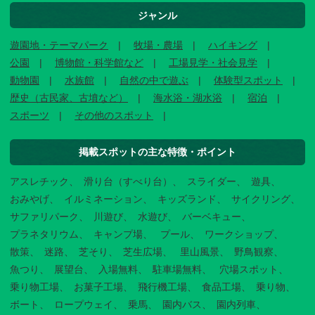
ジャンル
遊園地・テーマパーク
牧場・農場
ハイキング
公園
博物館・科学館など
工場見学・社会見学
動物園
水族館
自然の中で遊ぶ
体験型スポット
歴史（古民家、古墳など）
海水浴・湖水浴
宿泊
スポーツ
その他のスポット
掲載スポットの主な特徴・ポイント
アスレチック
滑り台（すべり台）
スライダー
遊具
おみやげ
イルミネーション
キッズランド
サイクリング
サファリパーク
川遊び
水遊び
バーベキュー
プラネタリウム
キャンプ場
プール
ワークショップ
散策
迷路
芝そり
芝生広場
里山風景
野鳥観察
魚つり
展望台
入場無料
駐車場無料
穴場スポット
乗り物工場
お菓子工場
飛行機工場
食品工場
乗り物
ボート
ロープウェイ
乗馬
園内バス
園内列車