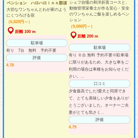
シェフ自慢の和洋折衷コースと、
ペンション ハロハロｉｎｎ那須
動物管理栄養士が作る安心・安全
大切なワンちゃんとわが家のよう
のワンちゃんご飯を楽しめるペン
にくつろげる宿
ション
（6,820円～）
（9,000円～）
距離 100 m
距離 200 m
駐車場
駐車場
有り 7台 無料 予約不要
有り ６台 無料 予約不要※駐車場
評価
に限りがあるため、大きな車をご
4.78
利用の場合は車種をお知らせくだ
さい。...
口コミ
夕食最高でした!愛犬と同席でき
て、とても美味しい夕食をありが
とうございました。オーナーご夫
妻がとても気さく...
評価
4.79