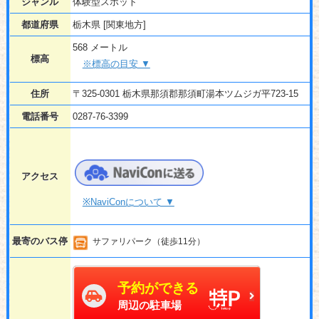
ジャンル
体験型スポット
都道府県
栃木県 [関東地方]
568 メートル
標高
※標高の目安 ▼
住所
〒325-0301 栃木県那須郡那須町湯本ツムジガ平723-15
電話番号
0287-76-3399
アクセス
※NaviConについて ▼
最寄のバス停
サファリパーク（徒歩11分）
予約ができる
周辺の駐車場