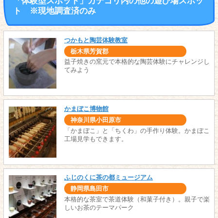
「体験型スポット」カテゴリ内の他の遊び場スポッ
ト ※現地調査済のみ
つかもと陶芸体験教室
栃木県芳賀郡
益子焼きの窯元で本格的な陶芸体験にチャレンジし
てみよう
かまぼこ博物館
神奈川県小田原市
「かまぼこ」と「ちくわ」の手作り体験。かまぼこ
工場見学もできます。
ふじのくに茶の都ミュージアム
静岡県島田市
本格的な茶室で茶道体験（和菓子付き）。親子で楽
しいお茶のテーマパーク