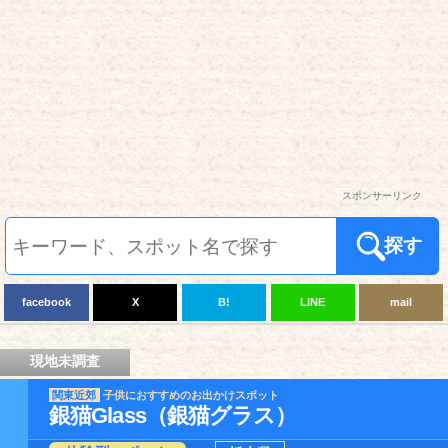
スポンサーリンク
探す
facebook
X
B!
LINE
mail
現地未調査
関東近郊
子供におすすめのお出かけスポット
銀猫Glass（銀猫グラス）