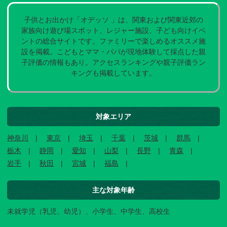
子供とお出かけ「オデッソ 」は、関東および関東近郊の
家族向け遊び場スポット、レジャー施設、子ども向けイベ
ントの総合サイトです。ファミリーで楽しめるオススメ施
設を掲載。こどもとママ・パパが現地体験して採点した親
子評価の情報もあり。アクセスランキングや親子評価ラン
キングも掲載しています。
対象エリア
神奈川
東京
埼玉
千葉
茨城
群馬
栃木
静岡
愛知
山梨
長野
青森
岩手
秋田
宮城
福島
主な対象年齢
未就学児（乳児、幼児）、小学生、中学生、高校生