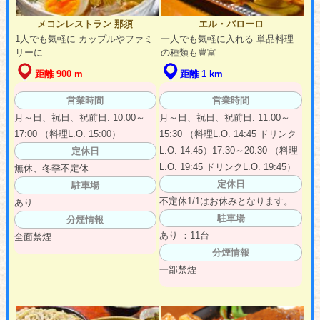
メコンレストラン 那須
エル・バローロ
1人でも気軽に カップルやファミ
一人でも気軽に入れる 単品料理
リーに
の種類も豊富
距離 900 m
距離 1 km
営業時間
営業時間
月～日、祝日、祝前日: 10:00～
月～日、祝日、祝前日: 11:00～
17:00 （料理L.O. 15:00）
15:30 （料理L.O. 14:45 ドリンク
L.O. 14:45）17:30～20:30 （料理
定休日
L.O. 19:45 ドリンクL.O. 19:45）
無休、冬季不定休
定休日
駐車場
不定休1/1はお休みとなります。
あり
駐車場
分煙情報
あり ：11台
全面禁煙
分煙情報
一部禁煙