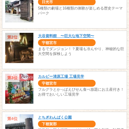
日光市
5種類の劇場と16種類の体験が楽しめる歴史テーマ
パーク
大谷資料館 〜巨大な地下空間〜
第2位
宇都宮市
まるでダンジョン！？夏場も冷んやり、神秘的な巨
大空間を探検しよう
カルビー清原工場 工場見学
第3位
宇都宮市
フルグラとかっぱえびせん食べ放題にお土産付き！
お得でおいしい工場見学
とちぎわんぱく公園
第4位
下都賀郡