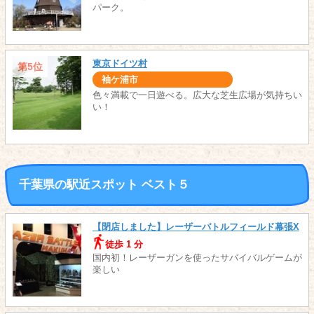
パーク。
東京ドイツ村
第5位
袖ケ浦市
色々満載で一日遊べる。広大な芝生広場が気持ちい
い！
千葉県の駅近スポット ベスト５
【閉店しました】レーザーバトルフィールド幕張X
徒歩 1 分
国内初！レーザーガンを使ったサバイバルゲームが
楽しい