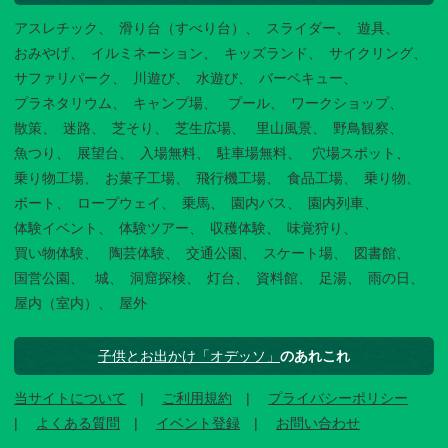
アスレチック
滑り台（すべり台）
スライダー
遊具
おみやげ
イルミネーション
キッズランド
サイクリング
サファリパーク
川遊び
水遊び
バーベキュー
プラネタリウム
キャンプ場
プール
ワークショップ
散策
迷路
芝そり
芝生広場
里山風景
野鳥観察
魚つり
展望台
入場無料
駐車場無料
穴場スポット
乗り物工場
お菓子工場
飛行機工場
食品工場
乗り物
ボート
ロープウェイ
乗馬
園内バス
園内列車
体験イベント
体験ツアー
収穫体験
味覚狩り
買い物体験
陶芸体験
交通公園
スケート場
図書館
国営公園
城
洞窟探検
灯台
資料館
足湯
雨の日
屋内（室内）
屋外
子供とお出かけ「オデッソ」
のあれこれ
当サイトについて
ご利用規約
プライバシーポリシー
よくある質問
イベント登録
お問い合わせ