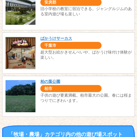
安房郡
旧小学校の教室に宿泊できる。ジャングルジムのあ
る室内遊び場も楽しい
ばかうけサーカス
千葉市
超大型お絵かきせんべいや、ばかうけ味付け体験が
楽しい。
柏の葉公園
柏市
子供の遊び要素満載。柏市最大の公園。春には桜ま
つりでにぎわいます。
「牧場・農場」カテゴリ内の他の遊び場スポット