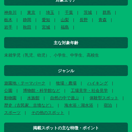
対象エリア
神奈川
東京
埼玉
千葉
茨城
群馬
栃木
静岡
愛知
山梨
長野
青森
岩手
秋田
宮城
福島
主な対象年齢
未就学児（乳児、幼児）、小学生、中学生、高校生
ジャンル
遊園地・テーマパーク
牧場・農場
ハイキング
公園
博物館・科学館など
工場見学・社会見学
動物園
水族館
自然の中で遊ぶ
体験型スポット
歴史（古民家、古墳など）
海水浴・湖水浴
宿泊
スポーツ
その他のスポット
掲載スポットの主な特徴・ポイント