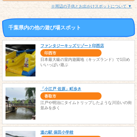
※周辺の子供とお出かけスポットについて ▼
千葉県内の他の遊び場スポット
ファンタジーキッズリゾート印西店
印西市
日本最大級の室内遊園地（キッズランド）で1日め
いいっぱい遊ぶ
「小江戸 佐原」町歩き
香取市
江戸や明治にタイムトリップしたような川沿いの街
並みを歩く
道の駅 保田小学校