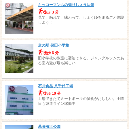
キッコーマンもの知りしょうゆ館
徒歩 3 分
見て、触れて、味わって、しょうゆをまるごと体験
しよう！
道の駅 保田小学校
徒歩 6 分
旧小学校の教室に宿泊できる。ジャングルジムのあ
る室内遊び場も楽しい
石井食品 八千代工場
徒歩 10 分
工場できたてミートボールの試食がおししい。土曜
日も製造ライン稼働中
幕張海浜公園