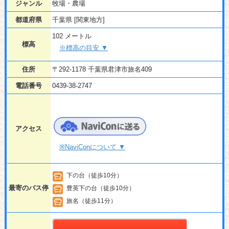
ジャンル
牧場・農場
都道府県
千葉県 [関東地方]
102 メートル
標高
※標高の目安 ▼
住所
〒292-1178 千葉県君津市旅名409
電話番号
0439-38-2747
アクセス
※NaviConについて ▼
下の台（徒歩10分）
最寄のバス停
豊英下の台（徒歩10分）
旅名（徒歩11分）