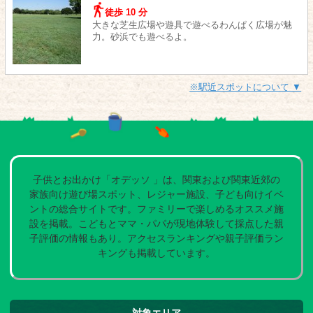
徒歩 10 分
大きな芝生広場や遊具で遊べるわんぱく広場が魅
力。砂浜でも遊べるよ。
※駅近スポットについて ▼
子供とお出かけ「オデッソ 」は、関東および関東近郊の
家族向け遊び場スポット、レジャー施設、子ども向けイベ
ントの総合サイトです。ファミリーで楽しめるオススメ施
設を掲載。こどもとママ・パパが現地体験して採点した親
子評価の情報もあり。アクセスランキングや親子評価ラン
キングも掲載しています。