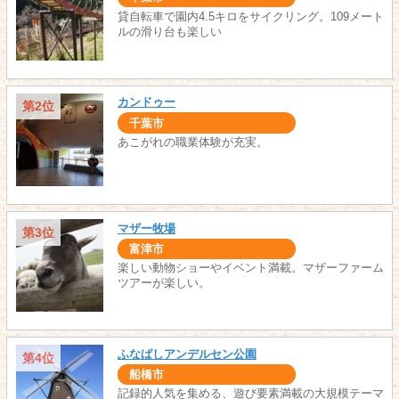
貸自転車で園内4.5キロをサイクリング。109メート
ルの滑り台も楽しい
カンドゥー
第2位
千葉市
あこがれの職業体験が充実。
マザー牧場
第3位
富津市
楽しい動物ショーやイベント満載。マザーファーム
ツアーが楽しい。
ふなばしアンデルセン公園
第4位
船橋市
記録的人気を集める、遊び要素満載の大規模テーマ