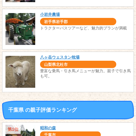
小岩井農場
岩手県岩手郡
トラクターバスツアーなど、魅力的プランが満載
八ヶ岳ウェスタン牧場
山梨県北杜市
豊富な乗馬・引き馬メニューが魅力。親子で引き馬
も可。
千葉県 の親子評価ランキング
昭和の森
第1位
千葉市