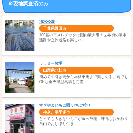
※現地調査済のみ
清水公園
千葉県野田市
100基のアスレチックは国内最大級！世界初の噴水
迷路や立体迷路も楽しい
ララミー牧場
山梨県北杜市
初めての引き馬から本格乗馬まで楽しめる。雨でも
OKな全天候型馬場も完備
すぎやまいちご園 いちご狩り
神奈川県平塚市
とっても大きないちごが食べ放題。練乳もおかわり
自由でおしぼり付き