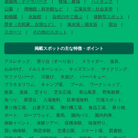
遊園地・テーマパーク
牧場・農場
ハイキング
公園
博物館・科学館など
工場見学・社会見学
動物園
水族館
自然の中で遊ぶ
体験型スポット
歴史（古民家、古墳など）
海水浴・湖水浴
宿泊
スポーツ
その他のスポット
掲載スポットの主な特徴・ポイント
アスレチック
滑り台（すべり台）
スライダー
遊具
おみやげ
イルミネーション
キッズランド
サイクリング
サファリパーク
川遊び
水遊び
バーベキュー
プラネタリウム
キャンプ場
プール
ワークショップ
散策
迷路
芝そり
芝生広場
里山風景
野鳥観察
魚つり
展望台
入場無料
駐車場無料
穴場スポット
乗り物工場
お菓子工場
飛行機工場
食品工場
乗り物
ボート
ロープウェイ
乗馬
園内バス
園内列車
体験イベント
体験ツアー
収穫体験
味覚狩り
買い物体験
陶芸体験
交通公園
スケート場
図書館