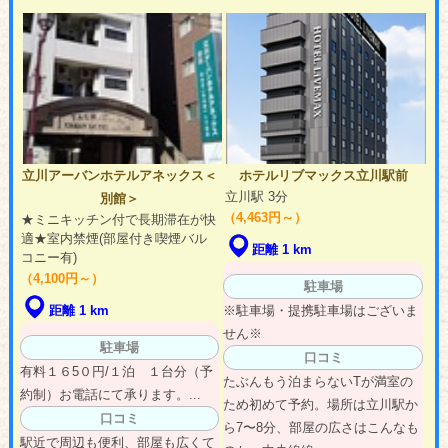
立川アーバンホテルアネックス＜
ホテルリブマックス立川駅前
立川駅 3分
別館＞
（4,463円～）
★ミニキッチン付で長期滞在が快
適★室内禁煙(部屋付き喫煙バル
距離 1 km
コニー有)
（4,100円～）
駐車場
※駐車場・提携駐車場はございま
距離 1 km
せん※
駐車場
口コミ
有料１６5０円/１泊 １台分（予
たぶんもう泊まらないTが満室の
約制）お電話にて承ります。...
ため初めて予約。場所は立川駅か
口コミ
ら7〜8分、部屋の広さはこんなも
駅近で周辺も便利、部屋も広くて