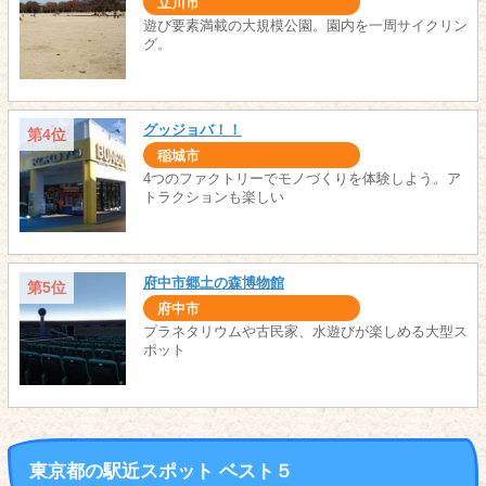
立川市
遊び要素満載の大規模公園。園内を一周サイクリン
グ。
グッジョバ！！
第4位
稲城市
4つのファクトリーでモノづくりを体験しよう。ア
トラクションも楽しい
府中市郷土の森博物館
第5位
府中市
プラネタリウムや古民家、水遊びが楽しめる大型ス
ポット
東京都の駅近スポット ベスト５