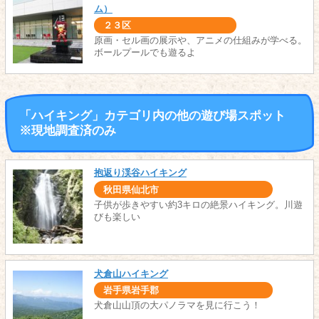
ム）
２３区
原画・セル画の展示や、アニメの仕組みが学べる。
ボールプールでも遊るよ
「ハイキング」カテゴリ内の他の遊び場スポット
※現地調査済のみ
抱返り渓谷ハイキング
秋田県仙北市
子供が歩きやすい約3キロの絶景ハイキング。川遊
びも楽しい
犬倉山ハイキング
岩手県岩手郡
犬倉山山頂の大パノラマを見に行こう！