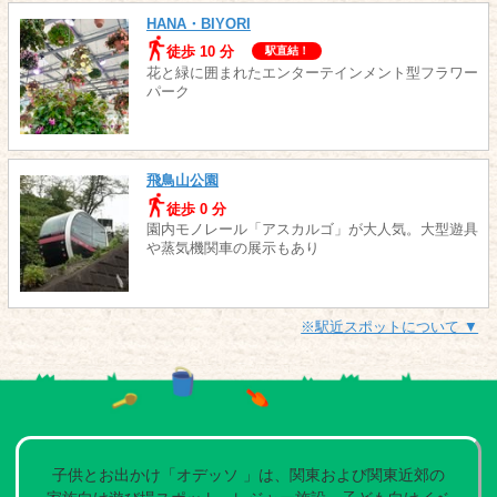
HANA・BIYORI
徒歩 10 分
駅直結！
花と緑に囲まれたエンターテインメント型フラワー
パーク
飛鳥山公園
徒歩 0 分
園内モノレール「アスカルゴ」が大人気。大型遊具
や蒸気機関車の展示もあり
※駅近スポットについて ▼
子供とお出かけ「オデッソ 」は、関東および関東近郊の