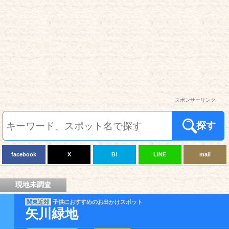
スポンサーリンク
探す
facebook
X
B!
LINE
mail
現地未調査
関東近郊
子供におすすめのお出かけスポット
矢川緑地