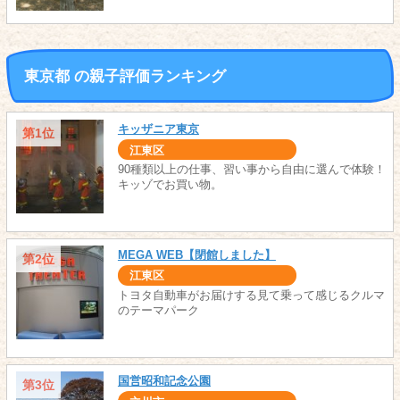
東京都 の親子評価ランキング
キッザニア東京
第1位
江東区
90種類以上の仕事、習い事から自由に選んで体験！
キッゾでお買い物。
MEGA WEB【閉館しました】
第2位
江東区
トヨタ自動車がお届けする見て乗って感じるクルマ
のテーマパーク
国営昭和記念公園
第3位