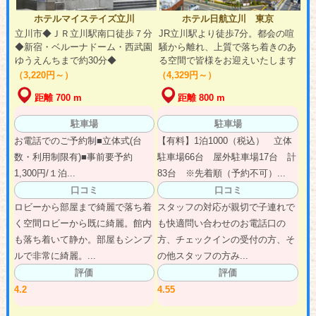
ホテルマイステイズ立川
ホテル日航立川 東京
立川市◆ＪＲ立川駅南口徒歩７分
JR立川駅より徒歩7分。都会の喧
◆新宿・ベルーナドーム・西武園
騒から離れ、上質で落ち着きのあ
ゆうえんちまで約30分◆
る空間で皆様をお迎えいたします
（3,220円～）
（4,329円～）
距離 700 m
距離 800 m
駐車場
駐車場
お電話でのご予約制■立体式(台
【有料】1泊1000（税込） 立体
数・利用制限有)■事前要予約
駐車場66台 屋外駐車場17台 計
1,300円/１泊...
83台 ※先着順（予約不可）...
口コミ
口コミ
ロビーから部屋まで綺麗で落ち着
スタッフの対応が親切で子連れで
く空間ロビーから既に綺麗。館内
も快適問い合わせのお電話口の
も落ち着いて静か。部屋もシンプ
方、チェックインの受付の方、そ
ルで非常に綺麗。...
の他スタッフの方み...
評価
評価
4.2
4.55