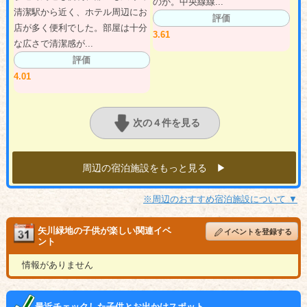
のか。中央線線...
清潔駅から近く、ホテル周辺にお
評価
店が多く便利でした。部屋は十分
3.61
な広さで清潔感が...
評価
4.01
次の４件を見る
周辺の宿泊施設をもっと見る ▶︎
※周辺のおすすめ宿泊施設について ▼
矢川緑地の子供が楽しい関連イベ
イベントを登録する
ント
情報がありません
最近チェックした子供とお出かけスポット