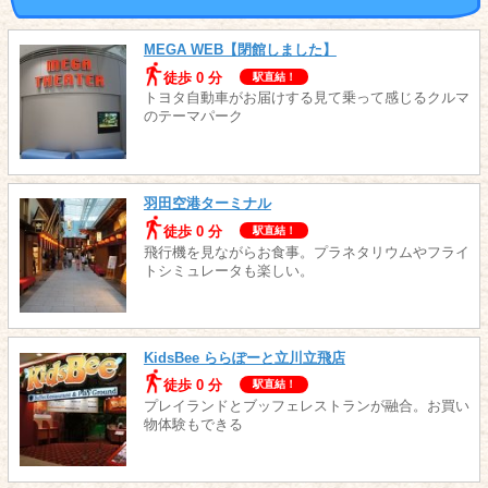
MEGA WEB【閉館しました】
徒歩 0 分
駅直結！
トヨタ自動車がお届けする見て乗って感じるクルマ
のテーマパーク
羽田空港ターミナル
徒歩 0 分
駅直結！
飛行機を見ながらお食事。プラネタリウムやフライ
トシミュレータも楽しい。
KidsBee ららぽーと立川立飛店
徒歩 0 分
駅直結！
プレイランドとブッフェレストランが融合。お買い
物体験もできる