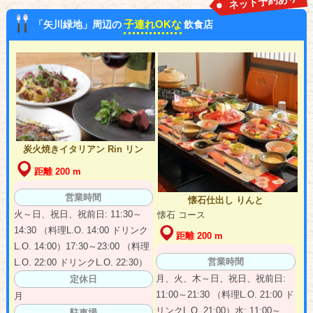
ネット予約あり
子連れOKな
「矢川緑地」周辺の
飲食店
炭火焼きイタリアン Rin リン
距離 200 m
営業時間
懐石仕出し りんと
火～日、祝日、祝前日: 11:30～
懐石 コース
14:30 （料理L.O. 14:00 ドリンク
距離 200 m
L.O. 14:00）17:30～23:00 （料理
営業時間
L.O. 22:00 ドリンクL.O. 22:30）
月、火、木～日、祝日、祝前日:
定休日
11:00～21:30 （料理L.O. 21:00 ド
月
リンクL.O. 21:00）水: 11:00～
駐車場