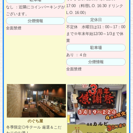
17:00 （料理L.O. 16:30 ドリンク
なし ：近隣にコインパーキングが
L.O. 16:00）
ございます。
定休日
分煙情報
不定休 水曜日は11：00～17：00
全面禁煙
まで※年末年始12/30～1/3まで休
業
駐車場
あり ：４台
分煙情報
全面禁煙
のぐち屋
冬季限定◎牛テール 厳選＆こだ
わりのお酒！