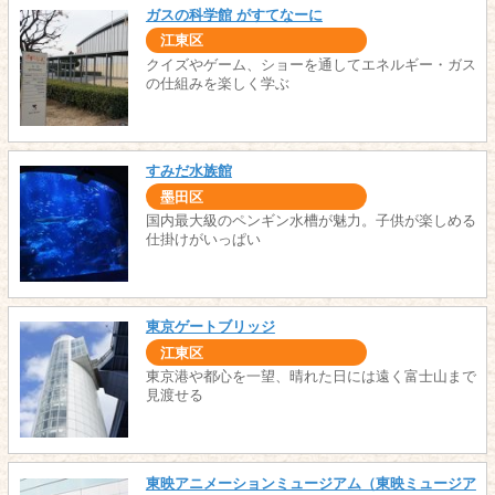
ガスの科学館 がすてなーに
江東区
クイズやゲーム、ショーを通してエネルギー・ガス
の仕組みを楽しく学ぶ
すみだ水族館
墨田区
国内最大級のペンギン水槽が魅力。子供が楽しめる
仕掛けがいっぱい
東京ゲートブリッジ
江東区
東京港や都心を一望、晴れた日には遠く富士山まで
見渡せる
東映アニメーションミュージアム（東映ミュージア