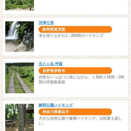
河津七滝
静岡県賀茂郡
滝を巡りながら1～2時間のハイキング
北八ヶ岳 坪庭
長野県茅野市
自然をいっぱいに感じながら、１周約１時間～2時
間の坪庭散策路
舞岡公園ハイキング
神奈川県横浜市
大きな自然公園で健康ハイキング。古民家も楽し
い。