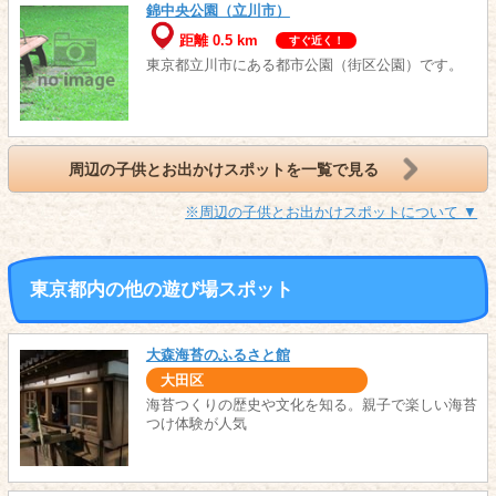
錦中央公園（立川市）
距離 0.5 km
すぐ近く！
東京都立川市にある都市公園（街区公園）です。
周辺の子供とお出かけスポットを一覧で見る
※周辺の子供とお出かけスポットについて ▼
東京都内の他の遊び場スポット
大森海苔のふるさと館
大田区
海苔つくりの歴史や文化を知る。親子で楽しい海苔
つけ体験が人気