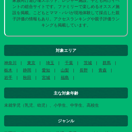
家族向け遊び場スポット、レジャー施設、子ども向けイベ
ントの総合サイトです。ファミリーで楽しめるオススメ施
設を掲載。こどもとママ・パパが現地体験して採点した親
子評価の情報もあり。アクセスランキングや親子評価ラン
キングも掲載しています。
対象エリア
神奈川
東京
埼玉
千葉
茨城
群馬
栃木
静岡
愛知
山梨
長野
青森
岩手
秋田
宮城
福島
主な対象年齢
未就学児（乳児、幼児）、小学生、中学生、高校生
ジャンル