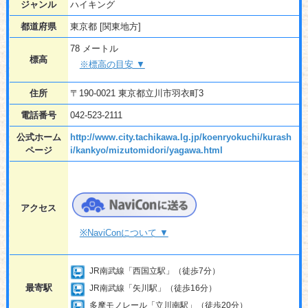
ジャンル
ハイキング
都道府県
東京都 [関東地方]
78 メートル
標高
※標高の目安 ▼
住所
〒190-0021 東京都立川市羽衣町3
電話番号
042-523-2111
公式ホーム
http://www.city.tachikawa.lg.jp/koenryokuchi/kurash
ページ
i/kankyo/mizutomidori/yagawa.html
アクセス
※NaviConについて ▼
JR南武線「西国立駅」（徒歩7分）
最寄駅
JR南武線「矢川駅」（徒歩16分）
多摩モノレール「立川南駅」（徒歩20分）