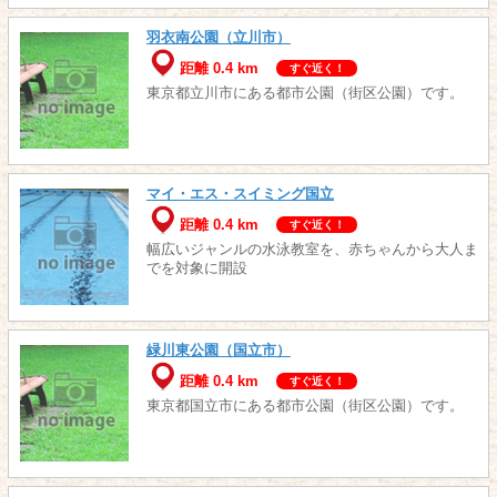
羽衣南公園（立川市）
距離 0.4 km
すぐ近く！
東京都立川市にある都市公園（街区公園）です。
マイ・エス・スイミング国立
距離 0.4 km
すぐ近く！
幅広いジャンルの水泳教室を、赤ちゃんから大人ま
でを対象に開設
緑川東公園（国立市）
距離 0.4 km
すぐ近く！
東京都国立市にある都市公園（街区公園）です。