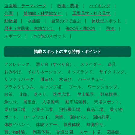
遊園地・テーマパーク
牧場・農場
ハイキング
公園
博物館・科学館など
工場見学・社会見学
動物園
水族館
自然の中で遊ぶ
体験型スポット
歴史（古民家、古墳など）
海水浴・湖水浴
宿泊
スポーツ
その他のスポット
掲載スポットの主な特徴・ポイント
アスレチック
滑り台（すべり台）
スライダー
遊具
おみやげ
イルミネーション
キッズランド
サイクリング
サファリパーク
川遊び
水遊び
バーベキュー
プラネタリウム
キャンプ場
プール
ワークショップ
散策
迷路
芝そり
芝生広場
里山風景
野鳥観察
魚つり
展望台
入場無料
駐車場無料
穴場スポット
乗り物工場
お菓子工場
飛行機工場
食品工場
乗り物
ボート
ロープウェイ
乗馬
園内バス
園内列車
体験イベント
体験ツアー
収穫体験
味覚狩り
買い物体験
陶芸体験
交通公園
スケート場
図書館