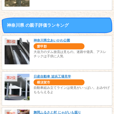
神奈川県 の親子評価ランキング
神奈川県立あいかわ公園
第1位
愛甲郡
大迫力のダム放流は見もの。迷路や遊具、アスレ
チックは子供に人気
日産自動車 追浜工場見学
第2位
横須賀市
自動車組み立てラインは発見がいっぱい。おみやげ
ももらえるよ
舞岡ふるさと村 じゃがいも掘り
第3位