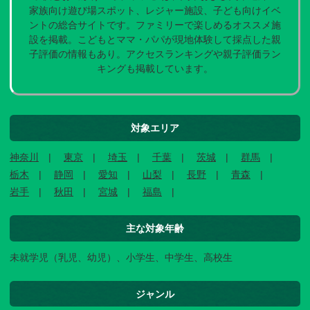
家族向け遊び場スポット、レジャー施設、子ども向けイベ
ントの総合サイトです。ファミリーで楽しめるオススメ施
設を掲載。こどもとママ・パパが現地体験して採点した親
子評価の情報もあり。アクセスランキングや親子評価ラン
キングも掲載しています。
対象エリア
神奈川
東京
埼玉
千葉
茨城
群馬
栃木
静岡
愛知
山梨
長野
青森
岩手
秋田
宮城
福島
主な対象年齢
未就学児（乳児、幼児）、小学生、中学生、高校生
ジャンル