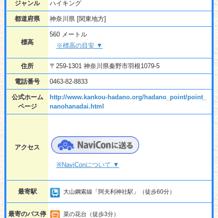
ジャンル
ハイキング
都道府県
神奈川県 [関東地方]
560 メートル
標高
※標高の目安 ▼
住所
〒259-1301 神奈川県秦野市羽根1079-5
電話番号
0463-82-8833
公式ホーム
http://www.kankou-hadano.org/hadano_point/point_
ページ
nanohanadai.html
アクセス
※NaviConについて ▼
最寄駅
大山鋼索線「阿夫利神社駅」（徒歩60分）
最寄のバス停
菜の花台（徒歩3分）