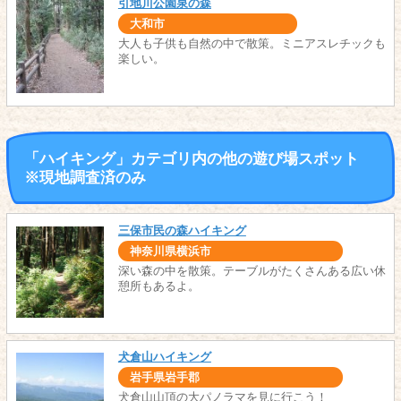
引地川公園泉の森
大和市
大人も子供も自然の中で散策。ミニアスレチックも
楽しい。
「ハイキング」カテゴリ内の他の遊び場スポット
※現地調査済のみ
三保市民の森ハイキング
神奈川県横浜市
深い森の中を散策。テーブルがたくさんある広い休
憩所もあるよ。
犬倉山ハイキング
岩手県岩手郡
犬倉山山頂の大パノラマを見に行こう！