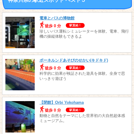
神奈川県の駅近スポット ベスト５
電車とバスの博物館
徒歩 0 分
駅直結！
珍しいバス運転シミュレーターを体験。電車、飛行
機の操縦体験もできるよ
ボーネルンドあそびのせかい(キドキド)
徒歩 0 分
駅直結！
科学的に効果が検証された遊具を体験。全身で思
いっきり遊ぼう
【閉館】Orbi Yokohama
徒歩 0 分
駅直結！
動物と自然をテーマにした世界初の大自然超体感
ミュージアム。