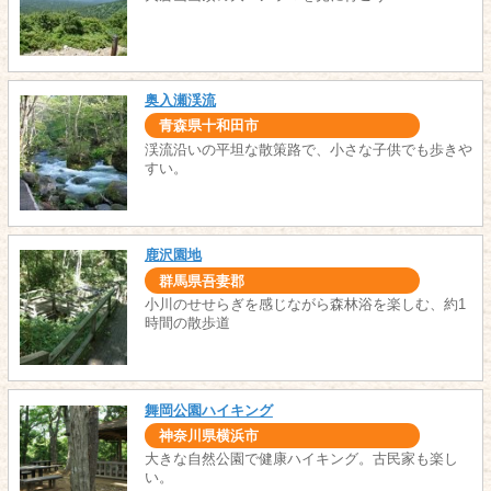
奥入瀬渓流
青森県十和田市
渓流沿いの平坦な散策路で、小さな子供でも歩きや
すい。
鹿沢園地
群馬県吾妻郡
小川のせせらぎを感じながら森林浴を楽しむ、約1
時間の散歩道
舞岡公園ハイキング
神奈川県横浜市
大きな自然公園で健康ハイキング。古民家も楽し
い。