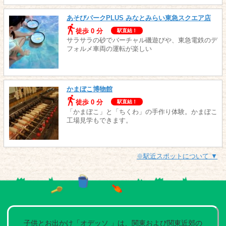
あそびパークPLUS みなとみらい東急スクエア店
徒歩 0 分
駅直結！
サラサラの砂でバーチャル磯遊びや、東急電鉄のデ
フォルメ車両の運転が楽しい
かまぼこ博物館
徒歩 0 分
駅直結！
「かまぼこ」と「ちくわ」の手作り体験。かまぼこ
工場見学もできます。
※駅近スポットについて ▼
子供とお出かけ「オデッソ 」は、関東および関東近郊の