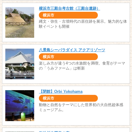
横浜市三殿台考古館（三殿台遺跡）
横浜市
縄文・弥生・古墳時代の居住跡を展示。魅力的な体
験イベントも開催
八景島シーパラダイス アクアリゾーツ
横浜市
楽しみ方が違う4つの水族館を満喫。食育がテーマ
の「うみファーム」は斬新
【閉館】Orbi Yokohama
横浜市
動物と自然をテーマにした世界初の大自然超体感
ミュージアム。