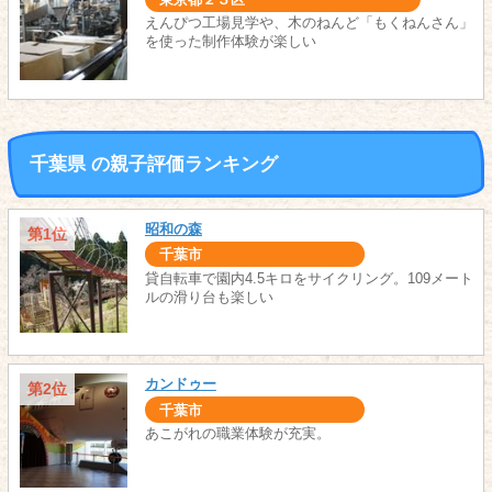
えんぴつ工場見学や、木のねんど「もくねんさん」
を使った制作体験が楽しい
千葉県 の親子評価ランキング
昭和の森
第1位
千葉市
貸自転車で園内4.5キロをサイクリング。109メート
ルの滑り台も楽しい
カンドゥー
第2位
千葉市
あこがれの職業体験が充実。