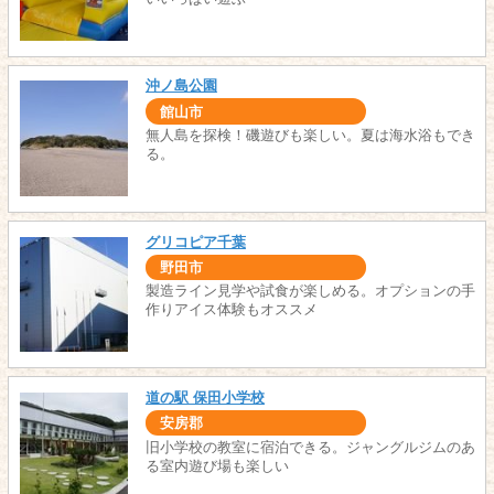
沖ノ島公園
館山市
無人島を探検！磯遊びも楽しい。夏は海水浴もでき
る。
グリコピア千葉
野田市
製造ライン見学や試食が楽しめる。オプションの手
作りアイス体験もオススメ
道の駅 保田小学校
安房郡
旧小学校の教室に宿泊できる。ジャングルジムのあ
る室内遊び場も楽しい