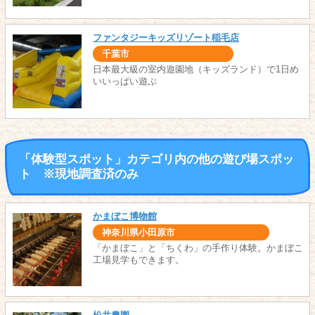
ファンタジーキッズリゾート稲毛店
千葉市
日本最大級の室内遊園地（キッズランド）で1日め
いいっぱい遊ぶ
「体験型スポット」カテゴリ内の他の遊び場スポッ
ト ※現地調査済のみ
かまぼこ博物館
神奈川県小田原市
「かまぼこ」と「ちくわ」の手作り体験。かまぼこ
工場見学もできます。