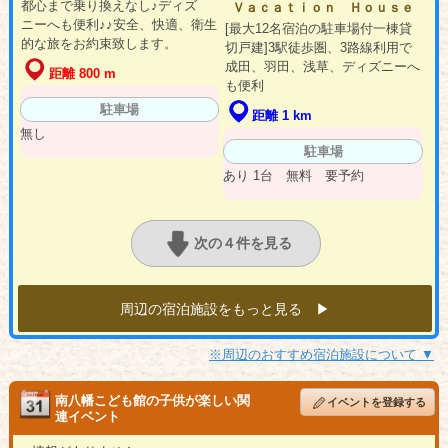
都心まで乗り換えなし♪ディズ
Ｖａｃａｔｉｏｎ Ｈｏｕｓｅ
ニーへも便利♪♪安全、快適、衛生
[最大12名宿泊の駐車場付一棟貸
的な旅をお約束致します。
切戸建]3駅徒歩圏、3路線利用で
成田、羽田、浅草、ディズニーへ
距離 800 m
も便利
駐車場
距離 1 km
無し
駐車場
あり 1台 無料 要予約
次の４件を見る
周辺の宿泊施設をもっと見る ▶︎
※周辺のおすすめ宿泊施設について ▼
南八幡こども館の子供が楽しい関
イベントを登録する
連イベント