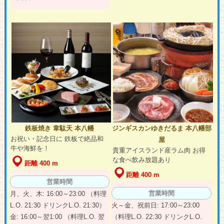
鉄板焼き 韋駄天 本八幡
ジンギスカンゆきだるま 本八幡部
お祝い・記念日に 鉄板で絶品和
屋
牛や海鮮を！
貴重アイスランド産ラム肉 お得
な食べ飲み放題あり
距離 400 m
距離 400 m
営業時間
営業時間
月、火、木: 16:00～23:00 （料理
L.O. 21:30 ドリンクL.O. 21:30）
火～金、祝前日: 17:00～23:00
金: 16:00～翌1:00 （料理L.O. 翌
（料理L.O. 22:30 ドリンクL.O.