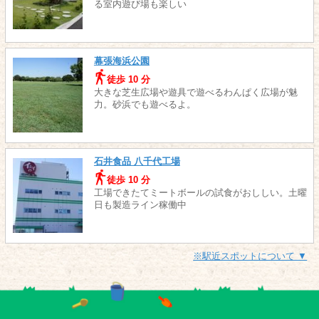
る室内遊び場も楽しい
幕張海浜公園
徒歩 10 分
大きな芝生広場や遊具で遊べるわんぱく広場が魅
力。砂浜でも遊べるよ。
石井食品 八千代工場
徒歩 10 分
工場できたてミートボールの試食がおししい。土曜
日も製造ライン稼働中
※駅近スポットについて ▼