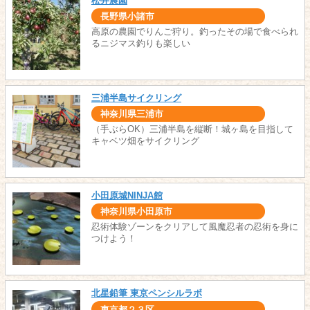
松井農園
長野県小諸市
高原の農園でりんご狩り。釣ったその場で食べられ
るニジマス釣りも楽しい
三浦半島サイクリング
神奈川県三浦市
（手ぶらOK）三浦半島を縦断！城ヶ島を目指して
キャベツ畑をサイクリング
小田原城NINJA館
神奈川県小田原市
忍術体験ゾーンをクリアして風魔忍者の忍術を身に
つけよう！
北星鉛筆 東京ペンシルラボ
東京都２３区