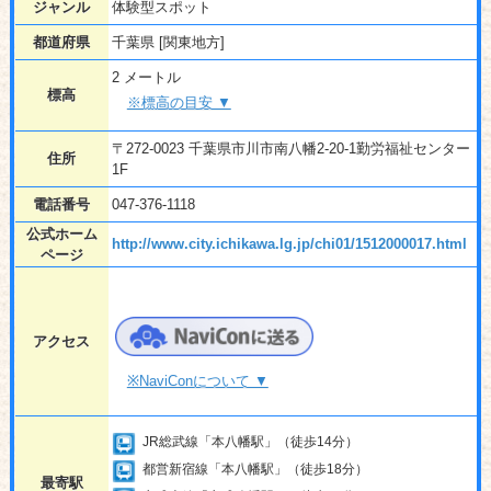
ジャンル
体験型スポット
都道府県
千葉県 [関東地方]
2 メートル
標高
※標高の目安 ▼
〒272-0023 千葉県市川市南八幡2-20-1勤労福祉センター
住所
1F
電話番号
047-376-1118
公式ホーム
http://www.city.ichikawa.lg.jp/chi01/1512000017.html
ページ
アクセス
※NaviConについて ▼
JR総武線「本八幡駅」（徒歩14分）
都営新宿線「本八幡駅」（徒歩18分）
最寄駅