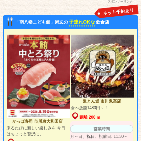
スポンサーリンク
ネット予約あり
子連れOKな
「南八幡こども館」周辺の
飲食店
道とん堀 市川鬼高店
食べ放題1480円～！
距離 200 m
かっぱ寿司 市川東大和田店
来るたびに新しい楽しみを 今日
営業時間
はちょっと贅沢に。
月～日、祝日、祝前日: 11:30～