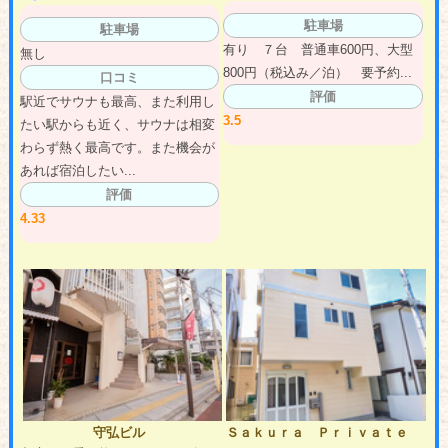
駐車場
駐車場
有り ７台 普通車600円、大型
無し
800円（税込み／泊） 要予約...
口コミ
評価
駅近でサウナも最高、また利用し
3.5
たい駅からも近く、サウナは相変
わらず熱く最高です。また機会が
あれば宿泊したい...
評価
4.33
守弘ビル
Ｓａｋｕｒａ Ｐｒｉｖａｔｅ