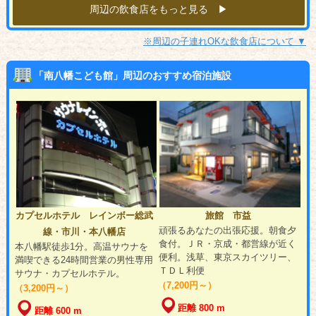
周辺の飲食店をもっと見る ▶︎
※周辺の子連れOKな飲食店について ▼
「南八幡こども館」周辺のおすすめ宿泊施設
カプセルホテル レインボー総武
旅館 市益
頑張るあなたの出張応援。朝食夕
線・市川・本八幡店
食付。ＪＲ・京成・都営線が近く
本八幡駅徒歩1分。高温サウナを
便利。浅草、東京スカイツリー、
満喫できる24時間営業の男性専用
ＴＤＬ利便
サウナ・カプセルホテル。
（7,200円～）
（3,200円～）
距離 800 m
距離 600 m