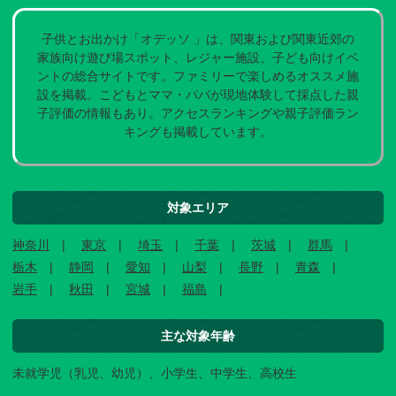
子供とお出かけ「オデッソ 」は、関東および関東近郊の
家族向け遊び場スポット、レジャー施設、子ども向けイベ
ントの総合サイトです。ファミリーで楽しめるオススメ施
設を掲載。こどもとママ・パパが現地体験して採点した親
子評価の情報もあり。アクセスランキングや親子評価ラン
キングも掲載しています。
対象エリア
神奈川
東京
埼玉
千葉
茨城
群馬
栃木
静岡
愛知
山梨
長野
青森
岩手
秋田
宮城
福島
主な対象年齢
未就学児（乳児、幼児）、小学生、中学生、高校生