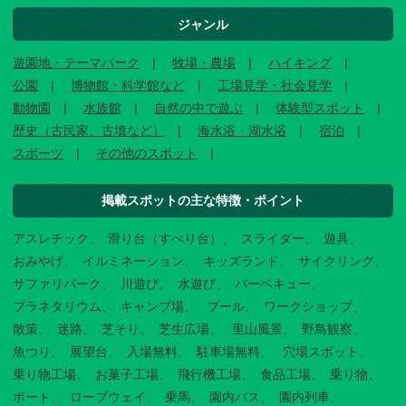
ジャンル
遊園地・テーマパーク
牧場・農場
ハイキング
公園
博物館・科学館など
工場見学・社会見学
動物園
水族館
自然の中で遊ぶ
体験型スポット
歴史（古民家、古墳など）
海水浴・湖水浴
宿泊
スポーツ
その他のスポット
掲載スポットの主な特徴・ポイント
アスレチック
滑り台（すべり台）
スライダー
遊具
おみやげ
イルミネーション
キッズランド
サイクリング
サファリパーク
川遊び
水遊び
バーベキュー
プラネタリウム
キャンプ場
プール
ワークショップ
散策
迷路
芝そり
芝生広場
里山風景
野鳥観察
魚つり
展望台
入場無料
駐車場無料
穴場スポット
乗り物工場
お菓子工場
飛行機工場
食品工場
乗り物
ボート
ロープウェイ
乗馬
園内バス
園内列車