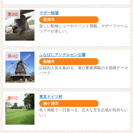
マザー牧場
第3位
富津市
楽しい動物ショーやイベント満載。マザーファーム
ツアーが楽しい。
ふなばしアンデルセン公園
第4位
船橋市
記録的人気を集める、遊び要素満載の大規模テーマ
パーク。
東京ドイツ村
第5位
袖ケ浦市
色々満載で一日遊べる。広大な芝生広場が気持ちい
い！