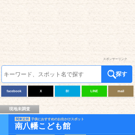
スポンサーリンク
探す
facebook
X
B!
LINE
mail
現地未調査
関東近郊
子供におすすめのお出かけスポット
南八幡こども館