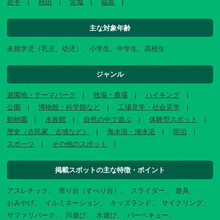
岩手
秋田
宮城
福島
主な対象年齢
未就学児（乳児、幼児）、小学生、中学生、高校生
ジャンル
遊園地・テーマパーク
牧場・農場
ハイキング
公園
博物館・科学館など
工場見学・社会見学
動物園
水族館
自然の中で遊ぶ
体験型スポット
歴史（古民家、古墳など）
海水浴・湖水浴
宿泊
スポーツ
その他のスポット
掲載スポットの主な特徴・ポイント
アスレチック
滑り台（すべり台）
スライダー
遊具
おみやげ
イルミネーション
キッズランド
サイクリング
サファリパーク
川遊び
水遊び
バーベキュー