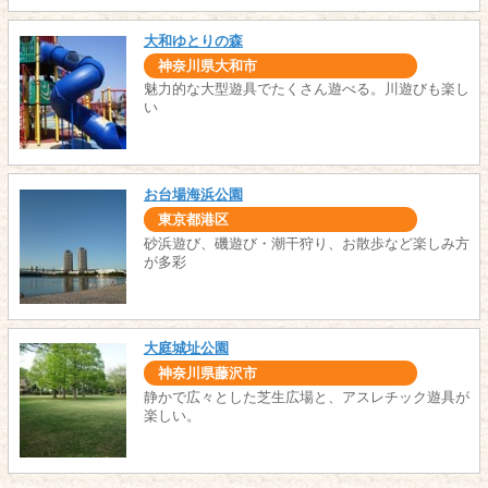
大和ゆとりの森
神奈川県大和市
魅力的な大型遊具でたくさん遊べる。川遊びも楽し
い
お台場海浜公園
東京都港区
砂浜遊び、磯遊び・潮干狩り、お散歩など楽しみ方
が多彩
大庭城址公園
神奈川県藤沢市
静かで広々とした芝生広場と、アスレチック遊具が
楽しい。