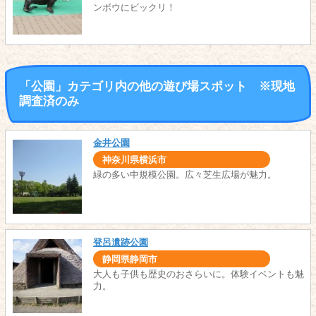
ンボウにビックリ！
「公園」カテゴリ内の他の遊び場スポット ※現地
調査済のみ
金井公園
神奈川県横浜市
緑の多い中規模公園。広々芝生広場が魅力。
登呂遺跡公園
静岡県静岡市
大人も子供も歴史のおさらいに。体験イベントも魅
力。