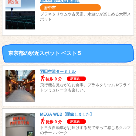
府中市郷土の森博物館
第5位
府中市
プラネタリウムや古民家、水遊びが楽しめる大型ス
ポット
東京都の駅近スポット ベスト５
羽田空港ターミナル
徒歩 0 分
駅直結！
飛行機を見ながらお食事。プラネタリウムやフライ
トシミュレータも楽しい。
MEGA WEB【閉館しました】
徒歩 0 分
駅直結！
トヨタ自動車がお届けする見て乗って感じるクルマ
のテーマパーク