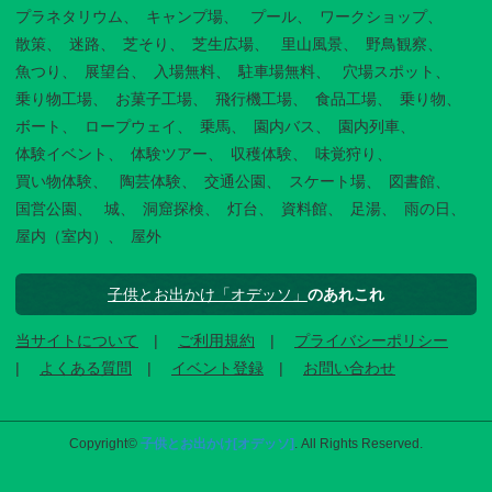
プラネタリウム
キャンプ場
プール
ワークショップ
散策
迷路
芝そり
芝生広場
里山風景
野鳥観察
魚つり
展望台
入場無料
駐車場無料
穴場スポット
乗り物工場
お菓子工場
飛行機工場
食品工場
乗り物
ボート
ロープウェイ
乗馬
園内バス
園内列車
体験イベント
体験ツアー
収穫体験
味覚狩り
買い物体験
陶芸体験
交通公園
スケート場
図書館
国営公園
城
洞窟探検
灯台
資料館
足湯
雨の日
屋内（室内）
屋外
子供とお出かけ「オデッソ」
のあれこれ
当サイトについて
ご利用規約
プライバシーポリシー
よくある質問
イベント登録
お問い合わせ
Copyright©
子供とお出かけ[オデッソ]
. All Rights Reserved.