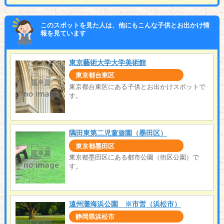
このスポットを見た人は、他にもこんな子供とお出かけ情
報を見ています
東京藝術大学大学美術館
東京都台東区
東京都台東区にある子供とお出かけスポットで
す。
隅田東第二児童遊園（墨田区）
東京都墨田区
東京都墨田区にある都市公園（街区公園）で
す。
遠州灘海浜公園 ※市営（浜松市）
静岡県浜松市