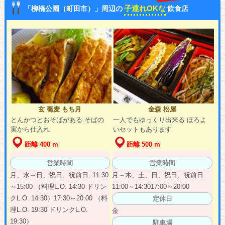
子連れOKな
「柳橋公園（町田市）」周辺の
飲食店
玄 蕎麦 もち月
金森 松屋
とんかつとおそばがある そばの
一人でもゆっくり出来る ほろよ
実から仕入れ
いセットもあります
距離 400 m
距離 500 m
営業時間
営業時間
月、水～日、祝日、祝前日: 11:30
月～木、土、日、祝日、祝前日:
～15:00 （料理L.O. 14:30 ドリン
11:00～14:3017:00～20:00
クL.O. 14:30）17:30～20:00 （料
定休日
理L.O. 19:30 ドリンクL.O.
金
19:30）
駐車場