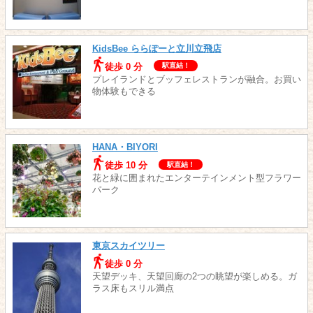
KidsBee ららぽーと立川立飛店
徒歩 0 分
駅直結！
プレイランドとブッフェレストランが融合。お買い
物体験もできる
HANA・BIYORI
徒歩 10 分
駅直結！
花と緑に囲まれたエンターテインメント型フラワー
パーク
東京スカイツリー
徒歩 0 分
天望デッキ、天望回廊の2つの眺望が楽しめる。ガ
ラス床もスリル満点