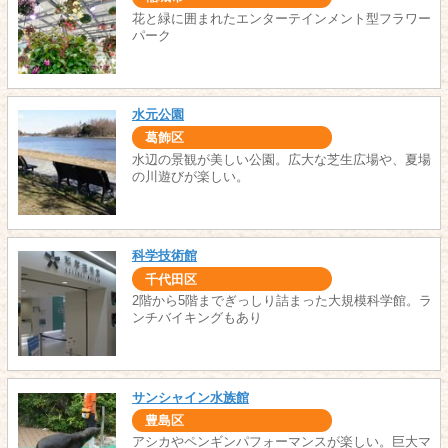
花と緑に囲まれたエンターテインメント型フラワー
パーク
水元公園
葛飾区
水辺の景観が美しい公園。広大な芝生広場や、夏場
の川遊びが楽しい。
科学技術館
千代田区
2階から5階までぎっしり詰まった大規模科学館。ラ
ンチバイキングもあり
サンシャイン水族館
豊島区
アシカやペンギンパフォーマンスが楽しい。巨大マ