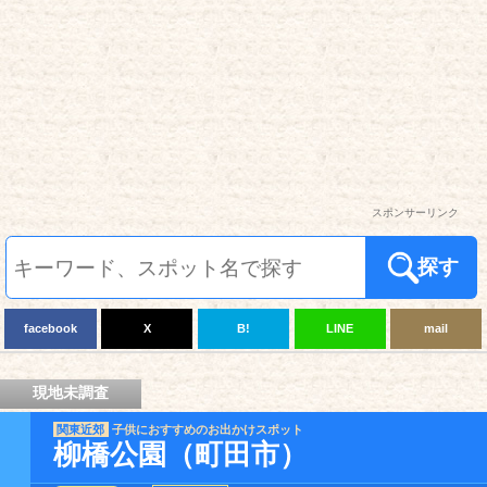
スポンサーリンク
探す
facebook
X
B!
LINE
mail
現地未調査
関東近郊
子供におすすめのお出かけスポット
柳橋公園（町田市）