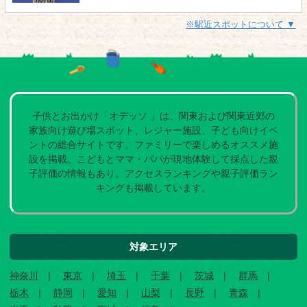
※駅近スポットについて ▼
子供とお出かけ「オデッソ 」は、関東および関東近郊の
家族向け遊び場スポット、レジャー施設、子ども向けイベ
ントの総合サイトです。ファミリーで楽しめるオススメ施
設を掲載。こどもとママ・パパが現地体験して採点した親
子評価の情報もあり。アクセスランキングや親子評価ラン
キングも掲載しています。
対象エリア
神奈川
東京
埼玉
千葉
茨城
群馬
栃木
静岡
愛知
山梨
長野
青森