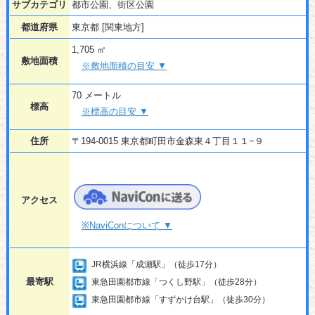
サブカテゴリ
都市公園、街区公園
都道府県
東京都 [関東地方]
1,705 ㎡
敷地面積
※敷地面積の目安 ▼
70 メートル
標高
※標高の目安 ▼
住所
〒194-0015 東京都町田市金森東４丁目１１−９
アクセス
※NaviConについて ▼
JR横浜線「成瀬駅」（徒歩17分）
最寄駅
東急田園都市線「つくし野駅」（徒歩28分）
東急田園都市線「すずかけ台駅」（徒歩30分）