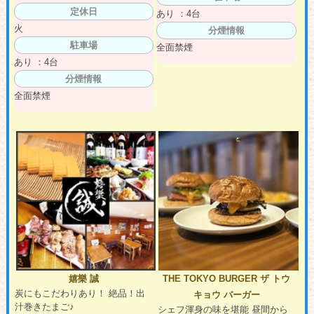
定休日
あり ：4台
火
分煙情報
駐車場
全面禁煙
あり ：4台
分煙情報
全面禁煙
嬉樂 誠
THE TOKYO BURGER ザ トウ
炭にもこだわりあり！ 絶品！出
キョウ バーガー
汁巻きたまご♪
シェフ渾身の味を堪能 昼間から