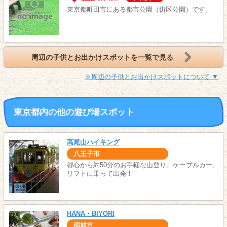
東京都町田市にある都市公園（街区公園）です。
周辺の子供とお出かけスポットを一覧で見る
※周辺の子供とお出かけスポットについて ▼
東京都内の他の遊び場スポット
高尾山ハイキング
八王子市
都心から約50分のお手軽な山登り。ケーブルカー、
リフトに乗って出発！
HANA・BIYORI
稲城市