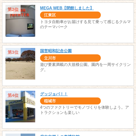
MEGA WEB【閉館しました】
第2位
江東区
トヨタ自動車がお届けする見て乗って感じるクルマ
のテーマパーク
国営昭和記念公園
第3位
立川市
遊び要素満載の大規模公園。園内を一周サイクリン
グ。
グッジョバ！！
第4位
稲城市
4つのファクトリーでモノづくりを体験しよう。ア
トラクションも楽しい