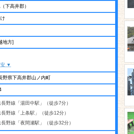
池（下高井郡）
いけ
越地方]
安 ▼
00 長野県下高井郡山ノ内町
4
鉄長野線「湯田中駅」（徒歩7分）
鉄長野線「上条駅」（徒歩12分）
鉄長野線「夜間瀬駅」（徒歩32分）