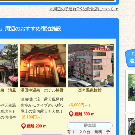
※周辺の子連れOKな飲食店について ▼
」周辺のおすすめ宿泊施設
「
場
温泉 清風
湯田中温泉 ホテル椿野
楽奇温泉旅館
源泉掛け流し露天風呂付
（6,000円～）
呂や天然温
客室A~Cタイプのが3室♪
。卓球台も
屋上の貸切露天も人気！
距離 300 m
（8,100円～）
気の信州牛
室
駐車場
距離 200 m
有り ２０台 無料 予