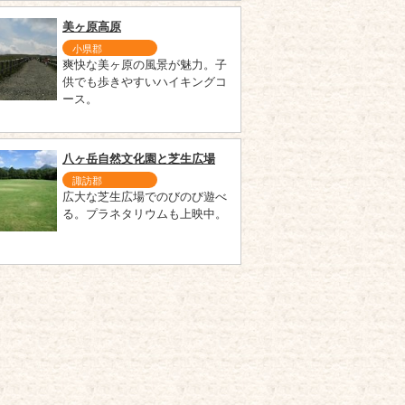
美ヶ原高原
小県郡
爽快な美ヶ原の風景が魅力。子
供でも歩きやすいハイキングコ
ース。
八ヶ岳自然文化園と芝生広場
諏訪郡
広大な芝生広場でのびのび遊べ
る。プラネタリウムも上映中。