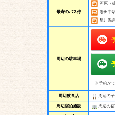
河原（
最寄のバス停
湯田中
星川温泉
周辺の駐車場
※予約がで
周辺飲食店
周辺の子
周辺宿泊施設
周辺の宿