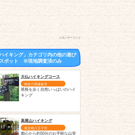
スポンサーリンク
ハイキング」カテゴリ内の他の遊び
スポット ※現地調査済のみ
大仏ハイキングコース
神奈川県鎌倉市
尾根を歩く自然いっぱいのハイ
キング
高尾山ハイキング
東京都八王子市
都心から約50分のお手軽な山登