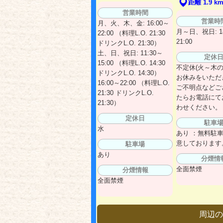
距離 1.9 k
営業時間
営業時
月、火、木、金: 16:00～
月～日、祝日: 18
22:00 （料理L.O. 21:30
21:00
ドリンクL.O. 21:30）
土、日、祝日: 11:30～
定休
15:00 （料理L.O. 14:30
不定休(火～木の
ドリンクL.O. 14:30）
お休みをいただ
16:00～22:00 （料理L.O.
ご不明点などご
21:30 ドリンクL.O.
たらお電話にて
21:30）
わせください。
定休日
駐車
水
あり ：無料駐
意しております
駐車場
あり
分煙情
全面禁煙
分煙情報
全面禁煙
周辺の