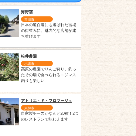
海野宿
東御市
日本の道百選にも選ばれた宿場
の街並みに、魅力的な店舗が建
ち並びます
松井農園
小諸市
高原の農園でりんご狩り。釣っ
たその場で食べられるニジマス
釣りも楽しい
アトリエ・ド・フロマージュ
東御市
自家製チーズがなんと20種！2つ
のレストランで味わえます