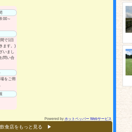
m
間
:00～
日
間で1日
きます。)
ざいまし
お問い合
場
車場をご用
。
報
Powered by
ホットペッパー Webサービス
飲食店をもっと見る ▶︎