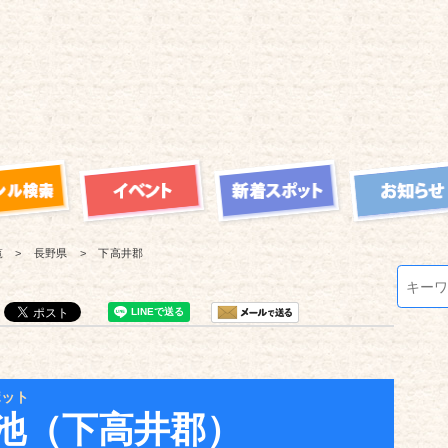
覧
長野県
下高井郡
ポット
池（下高井郡）