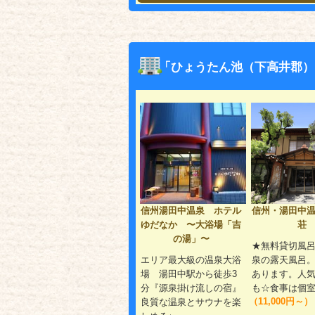
「ひょうたん池（下高井郡）
信州湯田中温泉 ホテル
信州・湯田中
ゆだなか 〜大浴場「吉
荘
の湯」〜
★無料貸切風
エリア最大級の温泉大浴
泉の露天風呂
場 湯田中駅から徒歩3
あります。人
分『源泉掛け流しの宿』
も☆食事は個
（11,000円～）
良質な温泉とサウナを楽