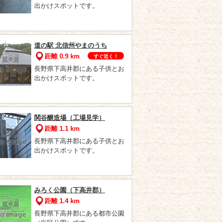
出かけスポットです。
道の駅 北信州やまのうち
距離 0.9 km
すぐ近く！
長野県下高井郡にある子供とお
出かけスポットです。
関谷醸造場（工場見学）
距離 1.1 km
長野県下高井郡にある子供とお
出かけスポットです。
みろく公園（下高井郡）
距離 1.4 km
長野県下高井郡にある都市公園