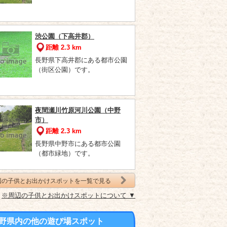
渋公園（下高井郡）
距離 2.3 km
長野県下高井郡にある都市公園
（街区公園）です。
夜間瀬川竹原河川公園（中野
市）
距離 2.3 km
長野県中野市にある都市公園
（都市緑地）です。
辺の子供とお出かけスポットを一覧で見る
※周辺の子供とお出かけスポットについて ▼
野県内の他の遊び場スポット