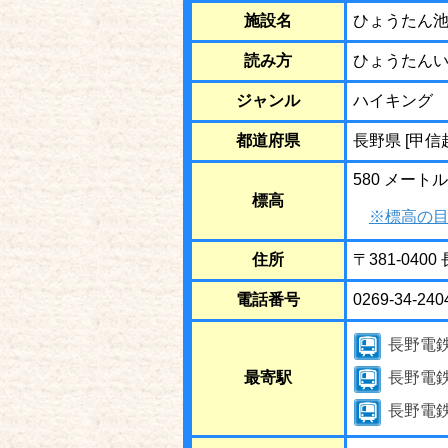
施設名
ひょうたん
読み方
ひょうたん
ジャンル
ハイキング
都道府県
長野県 [甲信
580 メートル
標高
※標高の目
住所
〒381-04
電話番号
0269-34-240
長野電
最寄駅
長野電
長野電