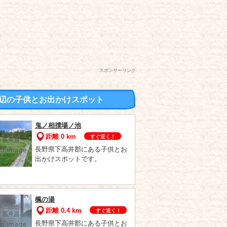
スポンサーリンク
辺の子供とお出かけスポット
鬼ノ相撲場ノ池
距離 0 km
すぐ近く！
長野県下高井郡にある子供とお
出かけスポットです。
楓の湯
距離 0.4 km
すぐ近く！
長野県下高井郡にある子供とお