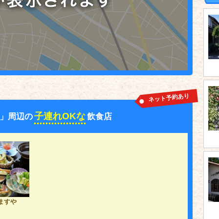
ネット予約あり
子連れOKな
」周辺の
飲食店
ますや