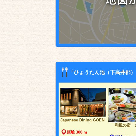
「ひょうたん池（下高井郡）
Japanese Dining GOEN
和風の宿 
距離 300 m