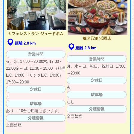
カフェレストラン ジュードポム
養老乃瀧 浜岡店
距離 2.8 km
距離 2.8 km
営業時間
営業時間
火、水: 17:30～20:00木: 17:30～
月、水～日、祝日、祝前日: 17:00
22:00金～日: 11:30～15:00 （料理
～23:00
L.O. 14:00 ドリンクL.O. 14:30）
定休日
17:30～20:00
火
定休日
駐車場
月
なし
駐車場
分煙情報
あり ：10台ご用意ございます。
全面禁煙
分煙情報
全面禁煙