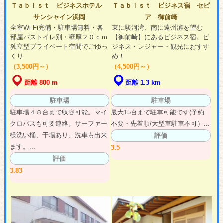
Ｔａｂｉｓｔ ビジネスホテル
Ｔａｂｉｓｔ ビジネス宿 セピ
サンシャイン浜岡
ア 御前崎
全室Wi-Fi完備・駐車場無料・各
東に駿河湾、南に遠州灘を望む
部屋バストイレ別・壁厚２０ｃｍ
【御前崎】にあるビジネス宿。ビ
独立型プライベート空間でごゆっ
ジネス・レジャー・観光におすす
くり
め！
（3,500円～）
（4,500円～）
距離 800 m
距離 1.3 km
駐車場
駐車場
駐車場４８台まで収容可能。マイ
最大15台まで駐車可能です(予約
クロバスも可要連絡。サーファー
不要・先着順/大型車駐車不可）...
様洗い桶、干場あり、洗車も出来
評価
ます。...
3.5
評価
3.83