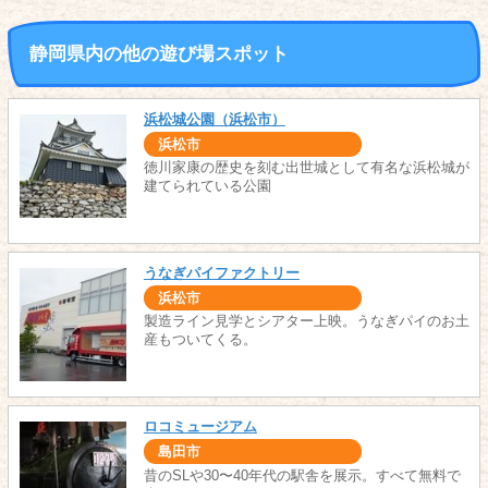
静岡県内の他の遊び場スポット
浜松城公園（浜松市）
浜松市
徳川家康の歴史を刻む出世城として有名な浜松城が
建てられている公園
うなぎパイファクトリー
浜松市
製造ライン見学とシアター上映。うなぎパイのお土
産もついてくる。
ロコミュージアム
島田市
昔のSLや30〜40年代の駅舎を展示。すべて無料で