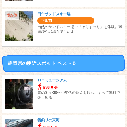
田牛サンドスキー場
第5位
下田市
自然のサンドスキー場で「そりすべり」を体験。磯
遊びや岩場も楽しいよ
静岡県の駅近スポット ベスト５
ロコミュージアム
徒歩 0 分
昔のSLや30〜40年代の駅舎を展示。すべて無料で
楽しめる
筏釣りの東海