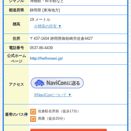
ジャンル
博物館・科学館など
都道府県
静岡県 [東海地方]
19 メートル
標高
※標高の目安 ▼
住所
〒437-1604 静岡県御前崎市佐倉4427
電話番号
0537-86-4439
公式ホーム
http://hellonavi.jp/
ページ
アクセス
※NaviConについて ▼
佐倉駐在所前（徒歩17分）
最寄のバス停
雨垂（徒歩20分）