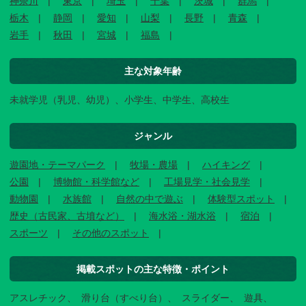
神奈川
東京
埼玉
千葉
茨城
群馬
栃木
静岡
愛知
山梨
長野
青森
岩手
秋田
宮城
福島
主な対象年齢
未就学児（乳児、幼児）、小学生、中学生、高校生
ジャンル
遊園地・テーマパーク
牧場・農場
ハイキング
公園
博物館・科学館など
工場見学・社会見学
動物園
水族館
自然の中で遊ぶ
体験型スポット
歴史（古民家、古墳など）
海水浴・湖水浴
宿泊
スポーツ
その他のスポット
掲載スポットの主な特徴・ポイント
アスレチック
滑り台（すべり台）
スライダー
遊具