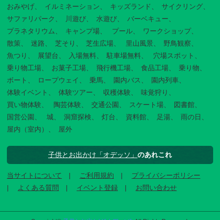
おみやげ
イルミネーション
キッズランド
サイクリング
サファリパーク
川遊び
水遊び
バーベキュー
プラネタリウム
キャンプ場
プール
ワークショップ
散策
迷路
芝そり
芝生広場
里山風景
野鳥観察
魚つり
展望台
入場無料
駐車場無料
穴場スポット
乗り物工場
お菓子工場
飛行機工場
食品工場
乗り物
ボート
ロープウェイ
乗馬
園内バス
園内列車
体験イベント
体験ツアー
収穫体験
味覚狩り
買い物体験
陶芸体験
交通公園
スケート場
図書館
国営公園
城
洞窟探検
灯台
資料館
足湯
雨の日
屋内（室内）
屋外
子供とお出かけ「オデッソ」
のあれこれ
当サイトについて
ご利用規約
プライバシーポリシー
よくある質問
イベント登録
お問い合わせ