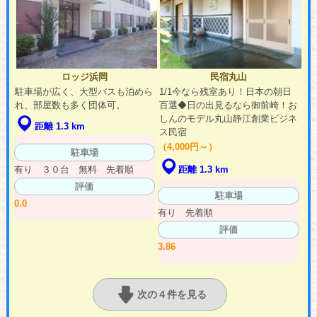
ロッジ浜岡
民宿丸山
駐車場が広く、大型バスも泊めら
1/1今なら残室あり！日本の朝日
れ、部屋数も多く団体可。
百選◆日の出見るなら御前崎！お
しんのモデル丸山静江創業ビジネ
距離 1.3 km
ス民宿
（4,000円～）
駐車場
有り ３０台 無料 先着順
距離 1.3 km
評価
駐車場
0.0
有り 先着順
評価
3.86
次の４件を見る