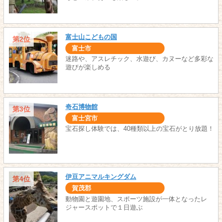
富士山こどもの国
第2位
富士市
迷路や、アスレチック、水遊び、カヌーなど多彩な
遊びが楽しめる
奇石博物館
第3位
富士宮市
宝石探し体験では、40種類以上の宝石がとり放題！
伊豆アニマルキングダム
第4位
賀茂郡
動物園と遊園地、スポーツ施設が一体となったレ
ジャースポットで１日遊ぶ