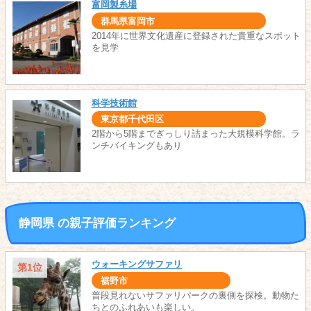
富岡製糸場
群馬県富岡市
2014年に世界文化遺産に登録された貴重なスポット
を見学
科学技術館
東京都千代田区
2階から5階までぎっしり詰まった大規模科学館。ラ
ンチバイキングもあり
静岡県 の親子評価ランキング
ウォーキングサファリ
第1位
裾野市
普段見れないサファリパークの裏側を探検。動物た
ちとのふれあいも楽しい。