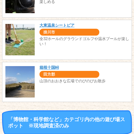
楽しめる
大東温泉シートピア
掛川市
全32ホールのグラウンドゴルフや温水プールが楽し
い！
箱根十国峠
田方郡
山頂のおおきな広場でのびのびお散歩
「博物館・科学館など」カテゴリ内の他の遊び場ス
ポット ※現地調査済のみ