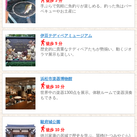
徒歩 5 分
手ぶらで気軽に魚釣りが楽しめる。釣った魚はバー
ベキューやお土産に
伊豆テディベアミュージアム
徒歩 9 分
歴史的に貴重なテディベアたちが勢揃い。動くジオ
ラマ展示も楽しい。
浜松市楽器博物館
徒歩 10 分
世界中の楽器1300点を展示。体験ルームで楽器演奏
もできる。
駿府城公園
徒歩 10 分
徳川家康の居城で歴史を学ぶ。巽櫓(たつみやぐら)