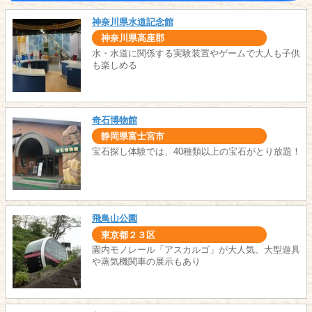
神奈川県水道記念館
神奈川県高座郡
水・水道に関係する実験装置やゲームで大人も子供
も楽しめる
奇石博物館
静岡県富士宮市
宝石探し体験では、40種類以上の宝石がとり放題！
飛鳥山公園
東京都２３区
園内モノレール「アスカルゴ」が大人気。大型遊具
や蒸気機関車の展示もあり