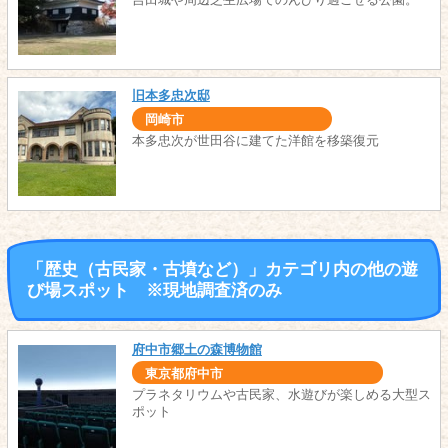
旧本多忠次邸
岡崎市
本多忠次が世田谷に建てた洋館を移築復元
「歴史（古民家・古墳など）」カテゴリ内の他の遊
び場スポット ※現地調査済のみ
府中市郷土の森博物館
東京都府中市
プラネタリウムや古民家、水遊びが楽しめる大型ス
ポット