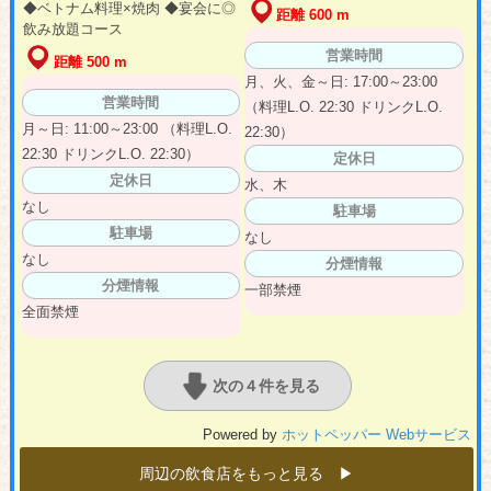
◆ベトナム料理×焼肉 ◆宴会に◎
距離 600 m
飲み放題コース
営業時間
距離 500 m
月、火、金～日: 17:00～23:00
営業時間
（料理L.O. 22:30 ドリンクL.O.
月～日: 11:00～23:00 （料理L.O.
22:30）
22:30 ドリンクL.O. 22:30）
定休日
定休日
水、木
なし
駐車場
駐車場
なし
なし
分煙情報
分煙情報
一部禁煙
全面禁煙
次の４件を見る
Powered by
ホットペッパー Webサービス
周辺の飲食店をもっと見る ▶︎