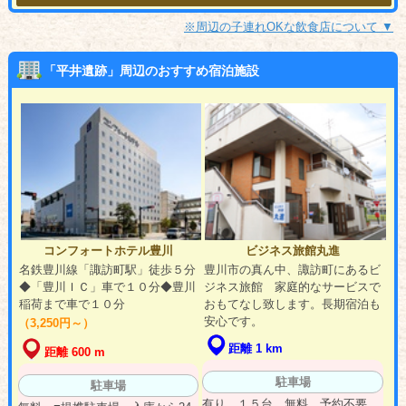
※周辺の子連れOKな飲食店について ▼
「平井遺跡」周辺のおすすめ宿泊施設
コンフォートホテル豊川
ビジネス旅館丸進
名鉄豊川線「諏訪町駅」徒歩５分
豊川市の真ん中、諏訪町にあるビ
◆「豊川ＩＣ」車で１０分◆豊川
ジネス旅館 家庭的なサービスで
稲荷まで車で１０分
おもてなし致します。長期宿泊も
安心です。
（3,250円～）
距離 1 km
距離 600 m
駐車場
駐車場
有り １５台 無料 予約不要