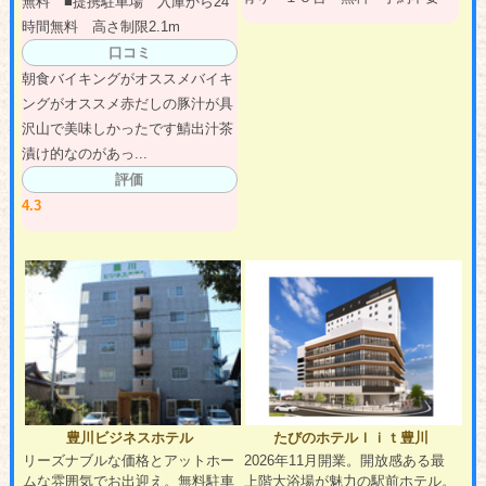
無料 ■提携駐車場 入庫から24
時間無料 高さ制限2.1m
口コミ
朝食バイキングがオススメバイキ
ングがオススメ赤だしの豚汁が具
沢山で美味しかったです鯖出汁茶
漬け的なのがあっ...
評価
4.3
豊川ビジネスホテル
たびのホテルｌｉｔ豊川
リーズナブルな価格とアットホー
2026年11月開業。開放感ある最
ムな雰囲気でお出迎え。無料駐車
上階大浴場が魅力の駅前ホテル。