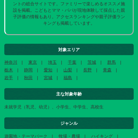
ントの総合サイトです。ファミリーで楽しめるオススメ施
設を掲載。こどもとママ・パパが現地体験して採点した親
子評価の情報もあり。アクセスランキングや親子評価ラン
キングも掲載しています。
対象エリア
神奈川
東京
埼玉
千葉
茨城
群馬
栃木
静岡
愛知
山梨
長野
青森
岩手
秋田
宮城
福島
主な対象年齢
未就学児（乳児、幼児）、小学生、中学生、高校生
ジャンル
遊園地・テーマパーク
牧場・農場
ハイキング