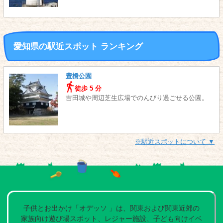
愛知県の駅近スポット ランキング
豊橋公園
徒歩 5 分
吉田城や周辺芝生広場でのんびり過ごせる公園。
※駅近スポットについて ▼
子供とお出かけ「オデッソ 」は、関東および関東近郊の
家族向け遊び場スポット、レジャー施設、子ども向けイベ