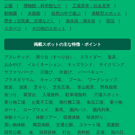
公園
博物館・科学館など
工場見学・社会見学
動物園
水族館
自然の中で遊ぶ
体験型スポット
歴史（古民家、古墳など）
海水浴・湖水浴
宿泊
スポーツ
その他のスポット
掲載スポットの主な特徴・ポイント
アスレチック
滑り台（すべり台）
スライダー
遊具
おみやげ
イルミネーション
キッズランド
サイクリング
サファリパーク
川遊び
水遊び
バーベキュー
プラネタリウム
キャンプ場
プール
ワークショップ
散策
迷路
芝そり
芝生広場
里山風景
野鳥観察
魚つり
展望台
入場無料
駐車場無料
穴場スポット
乗り物工場
お菓子工場
飛行機工場
食品工場
乗り物
ボート
ロープウェイ
乗馬
園内バス
園内列車
体験イベント
体験ツアー
収穫体験
味覚狩り
買い物体験
陶芸体験
交通公園
スケート場
図書館
国営公園
城
洞窟探検
灯台
資料館
足湯
雨の日