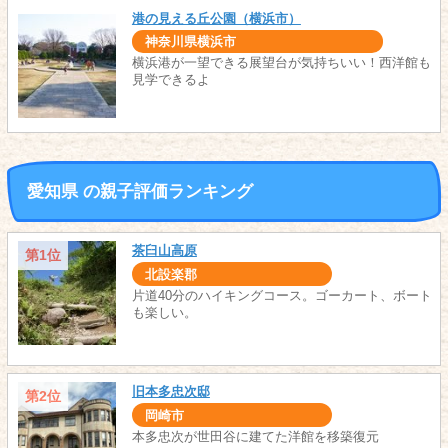
港の見える丘公園（横浜市）
神奈川県横浜市
横浜港が一望できる展望台が気持ちいい！西洋館も
見学できるよ
愛知県 の親子評価ランキング
茶臼山高原
第1位
北設楽郡
片道40分のハイキングコース。ゴーカート、ボート
も楽しい。
旧本多忠次邸
第2位
岡崎市
本多忠次が世田谷に建てた洋館を移築復元