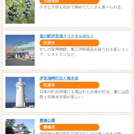
北設楽郡
小さな子供も自分で摘めてたくさん食べられる。
道の駅伊良湖クリスタルポルト
田原市
やしの実博物館、東三河特産品を扱うお土産ショッ
プ、レストランなど。
伊良湖岬灯台と海水浴
田原市
日本の灯台50選にも選ばれた白亜の灯台。夏には恋
路ヶ浜海水浴場が楽しい。
豊橋公園
豊橋市
吉田城や周辺芝生広場でのんびり過ごせる公園。