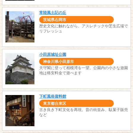
常陸風土記の丘
茨城県石岡市
歴史文化に触れながら、アスレチックや芝生広場で
リフレッシュ
小田原城址公園
神奈川県小田原市
天守閣に登って相模湾を一望。公園内の小さな遊園
地は格安料金で遊べます
下町風俗資料館
東京都台東区
古き良き下町文化を再現。昔の街並み、駄菓子販売
など