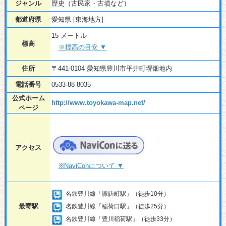
ジャンル
歴史（古民家・古墳など）
都道府県
愛知県 [東海地方]
15 メートル
標高
※標高の目安 ▼
住所
〒441-0104 愛知県豊川市平井町堺畑地内
電話番号
0533-88-8035
公式ホーム
http://www.toyokawa-map.net/
ページ
アクセス
※NaviConについて ▼
名鉄豊川線「諏訪町駅」（徒歩10分）
最寄駅
名鉄豊川線「稲荷口駅」（徒歩25分）
名鉄豊川線「豊川稲荷駅」（徒歩33分）