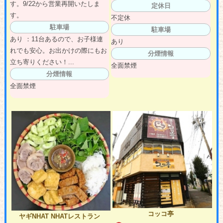
す。9/22から営業再開いたしま
定休日
す。
不定休
駐車場
駐車場
あり ：11台あるので、お子様連
あり
れでも安心。お出かけの際にもお
分煙情報
立ち寄りください！...
全面禁煙
分煙情報
全面禁煙
コッコ亭
ヤギNHAT NHATレストラン