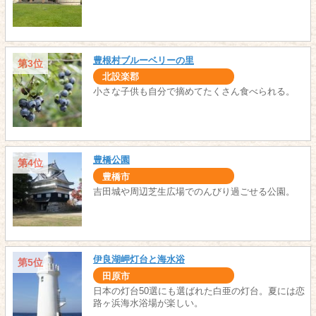
豊根村ブルーベリーの里
第3位
北設楽郡
小さな子供も自分で摘めてたくさん食べられる。
豊橋公園
第4位
豊橋市
吉田城や周辺芝生広場でのんびり過ごせる公園。
伊良湖岬灯台と海水浴
第5位
田原市
日本の灯台50選にも選ばれた白亜の灯台。夏には恋
路ヶ浜海水浴場が楽しい。