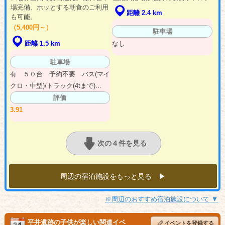
場完備、ホッとする朝食のご利用
距離 2.4 km
も可能。
（5,400円～）
駐車場
なし
距離 1.5 km
駐車場
有 ５０台 予約不要 バス(マイ
クロ・中型)/トラック(4tまで)...
評価
3.91
次の４件を見る
周辺の宿泊施設をもっと見る ▶︎
※周辺のおすすめ宿泊施設について ▼
平井遺跡の子供が楽しい関連イベ
イベントを登録する