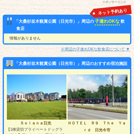
スポンサーリンク
ネット予約あり
子連れOKな
「大桑杉並木観賞公園（日光市）」周辺の
飲
食店
情報がありません
※周辺の子連れOKな飲食店について ▼
「大桑杉並木観賞公園（日光市）」周辺のおすすめ宿泊施設
Ｓｏｌａｎａ日光
ＨＯＴＥＬ Ｒ９ Ｔｈｅ Ｙａ
【1棟貸切プライベートドッグラ
ｒｄ 日光今市