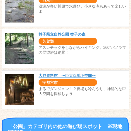
日光市
浅瀬が多い川原で水遊び。小さな滝もあって楽しい
よ
益子県立自然公園 益子の森
芳賀郡
アスレチックをしながらハイキング。360°パノラマ
の展望塔は絶景！
大谷資料館 〜巨大な地下空間〜
宇都宮市
まるでダンジョン！？夏場も冷んやり、神秘的な巨
大空間を探検しよう
「公園」カテゴリ内の他の遊び場スポット ※現地