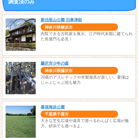
調査済のみ
新治里山公園 旧奥津邸
神奈川県横浜市
内覧できる古民家を展示。江戸時代末期に建てられ
た長屋門も必見！
藤沢市少年の森
神奈川県藤沢市
20基のアスレチックや木製遊具が楽しい。夏場は
じゃぶじゃぶ池も魅力
幕張海浜公園
千葉県千葉市
大きな芝生広場や遊具で遊べるわんぱく広場が魅
力。砂浜でも遊べるよ。