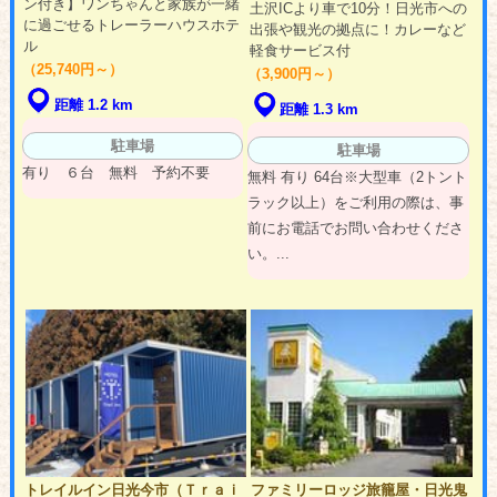
ン付き】ワンちゃんと家族が一緒
土沢ICより車で10分！日光市への
に過ごせるトレーラーハウスホテ
出張や観光の拠点に！カレーなど
ル
軽食サービス付
（25,740円～）
（3,900円～）
距離 1.2 km
距離 1.3 km
駐車場
駐車場
有り ６台 無料 予約不要
無料 有り 64台※大型車（2トント
ラック以上）をご利用の際は、事
前にお電話でお問い合わせくださ
い。...
トレイルイン日光今市（Ｔｒａｉ
ファミリーロッジ旅籠屋・日光鬼