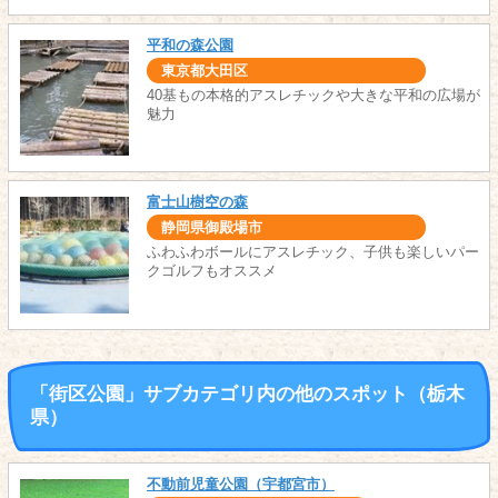
平和の森公園
東京都大田区
40基もの本格的アスレチックや大きな平和の広場が
魅力
富士山樹空の森
静岡県御殿場市
ふわふわボールにアスレチック、子供も楽しいパー
クゴルフもオススメ
「街区公園」サブカテゴリ内の他のスポット（栃木
県）
不動前児童公園（宇都宮市）