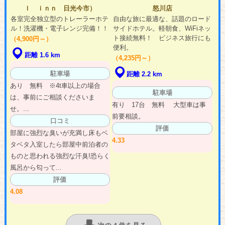
ｌ ｉｎｎ 日光今市）
怒川店
各室完全独立型のトレーラーホテ
自由な旅に最適な、話題のロード
ル！洗濯機・電子レンジ完備！！
サイドホテル。軽朝食、WiFiネッ
ト接続無料！ ビジネス旅行にも
（4,900円～）
便利。
距離 1.6 km
（4,235円～）
駐車場
距離 2.2 km
あり 無料 ※4t車以上の場合
駐車場
は、事前にご相談くださいま
有り 17台 無料 大型車は事
せ。...
前要相談。
口コミ
評価
部屋に強烈な臭いが充満し床もベ
4.33
タベタ入室したら部屋中前泊者の
ものと思われる強烈な汗臭!恐らく
風呂から匂って...
評価
4.08