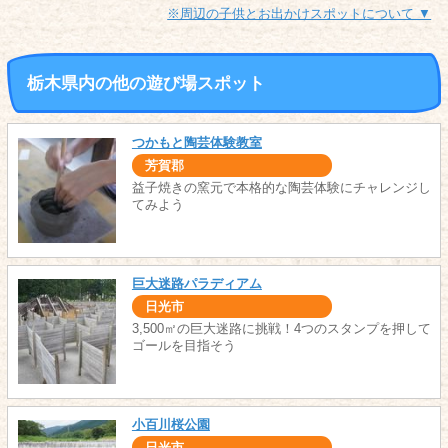
※周辺の子供とお出かけスポットについて ▼
栃木県内の他の遊び場スポット
つかもと陶芸体験教室
芳賀郡
益子焼きの窯元で本格的な陶芸体験にチャレンジし
てみよう
巨大迷路パラディアム
日光市
3,500㎡の巨大迷路に挑戦！4つのスタンプを押して
ゴールを目指そう
小百川桜公園