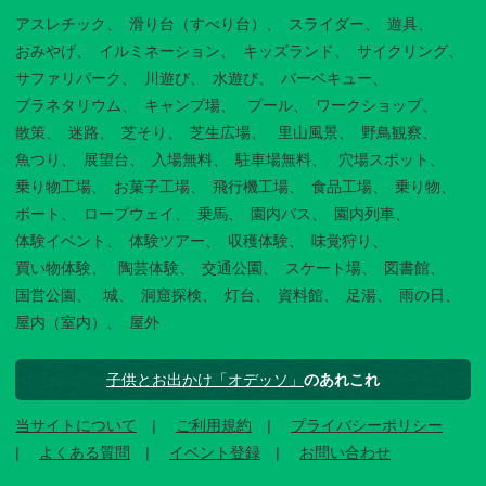
アスレチック
滑り台（すべり台）
スライダー
遊具
おみやげ
イルミネーション
キッズランド
サイクリング
サファリパーク
川遊び
水遊び
バーベキュー
プラネタリウム
キャンプ場
プール
ワークショップ
散策
迷路
芝そり
芝生広場
里山風景
野鳥観察
魚つり
展望台
入場無料
駐車場無料
穴場スポット
乗り物工場
お菓子工場
飛行機工場
食品工場
乗り物
ボート
ロープウェイ
乗馬
園内バス
園内列車
体験イベント
体験ツアー
収穫体験
味覚狩り
買い物体験
陶芸体験
交通公園
スケート場
図書館
国営公園
城
洞窟探検
灯台
資料館
足湯
雨の日
屋内（室内）
屋外
子供とお出かけ「オデッソ」
のあれこれ
当サイトについて
ご利用規約
プライバシーポリシー
よくある質問
イベント登録
お問い合わせ