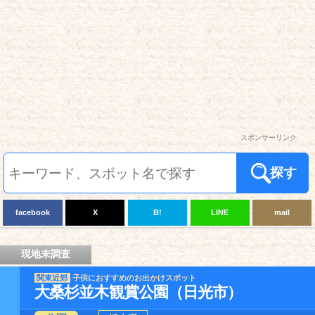
スポンサーリンク
探す
facebook
X
B!
LINE
mail
現地未調査
関東近郊
子供におすすめのお出かけスポット
大桑杉並木観賞公園（日光市）