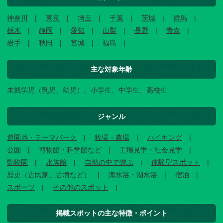
神奈川
東京
埼玉
千葉
茨城
群馬
栃木
静岡
愛知
山梨
長野
青森
岩手
秋田
宮城
福島
主な対象年齢
未就学児（乳児、幼児）、小学生、中学生、高校生
ジャンル
遊園地・テーマパーク
牧場・農場
ハイキング
公園
博物館・科学館など
工場見学・社会見学
動物園
水族館
自然の中で遊ぶ
体験型スポット
歴史（古民家、古墳など）
海水浴・湖水浴
宿泊
スポーツ
その他のスポット
掲載スポットの主な特徴・ポイント