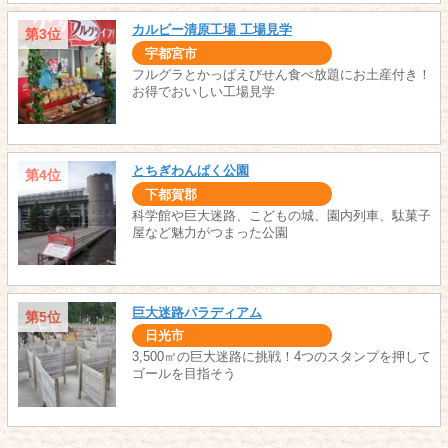
カルビー清原工場 工場見学
第3位
宇都宮市
フルグラとかっぱえびせん食べ放題にお土産付き！
お得でおいしい工場見学
とちぎわんぱく公園
第4位
下都賀郡
科学館や巨大迷路、こどもの城、園内列車、駄菓子
屋など魅力がつまった公園
巨大迷路パラディアム
第5位
日光市
3,500㎡の巨大迷路に挑戦！4つのスタンプを押して
ゴールを目指そう