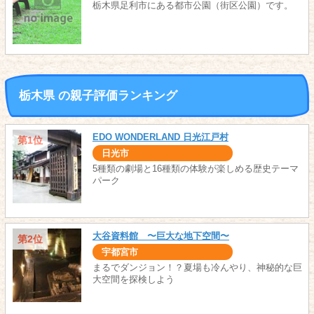
栃木県足利市にある都市公園（街区公園）です。
栃木県 の親子評価ランキング
EDO WONDERLAND 日光江戸村
第1位
日光市
5種類の劇場と16種類の体験が楽しめる歴史テーマ
パーク
大谷資料館 〜巨大な地下空間〜
第2位
宇都宮市
まるでダンジョン！？夏場も冷んやり、神秘的な巨
大空間を探検しよう