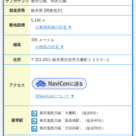
サブカテゴリ
都市公園、街区公園
都道府県
栃木県 [関東地方]
5,144 ㎡
敷地面積
※敷地面積の目安 ▼
335 メートル
標高
※標高の目安 ▼
住所
〒321-2411 栃木県日光市大桑町１３５０−２
アクセス
※NaviConについて ▼
東武鬼怒川線「大桑駅」（徒歩8分）
最寄駅
東武鬼怒川線「新高徳駅」（徒歩40分）
東武鬼怒川線「大谷向駅」（徒歩56分）