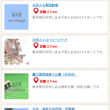
日光さる軍団劇場
距離 2.3 km
栃木県日光市にある子供とお出かけスポットです。
日光ストロベリーパーク
距離 2.3 km
栃木県日光市にある子供とお出かけスポットです。
轟工業団地第２公園（日光市）
距離 2.5 km
栃木県日光市にある都市公園（街区公園）です。
日光・鬼怒川3D宇宙・恐竜館