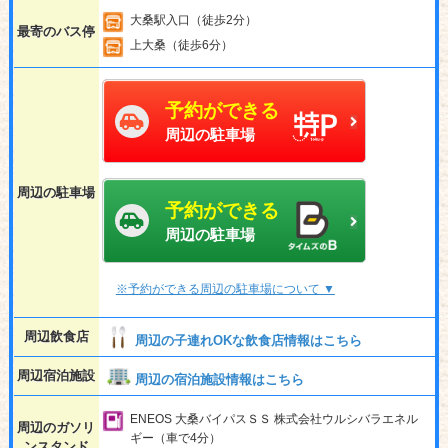
大桑駅入口（徒歩2分）
最寄のバス停
上大桑（徒歩6分）
予約ができる
周辺の駐車場
周辺の駐車場
予約ができる
周辺の駐車場
※予約ができる周辺の駐車場について ▼
周辺飲食店
周辺の子連れOKな飲食店情報はこちら
周辺宿泊施設
周辺の宿泊施設情報はこちら
ENEOS 大桑バイパスＳＳ 株式会社ウルシバラエネル
周辺のガソリ
ギー（車で4分）
ンスタンド