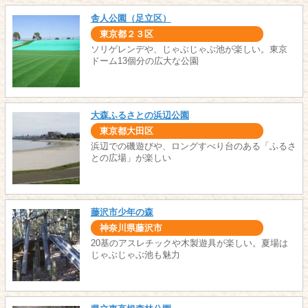
舎人公園（足立区）
東京都２３区
ソリゲレンデや、じゃぶじゃぶ池が楽しい。東京
ドーム13個分の広大な公園
大森ふるさとの浜辺公園
東京都大田区
浜辺での磯遊びや、ロングすべり台のある「ふるさ
との広場」が楽しい
藤沢市少年の森
神奈川県藤沢市
20基のアスレチックや木製遊具が楽しい。夏場は
じゃぶじゃぶ池も魅力