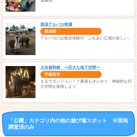
遊園地
那須アルパカ牧場
那須郡
アルパカのお散歩体験や、ふれあい広場が楽しい。
大谷資料館 〜巨大な地下空間〜
宇都宮市
まるでダンジョン！？夏場も冷んやり、神秘的な巨
大空間を探検しよう
「公園」カテゴリ内の他の遊び場スポット ※現地
調査済のみ