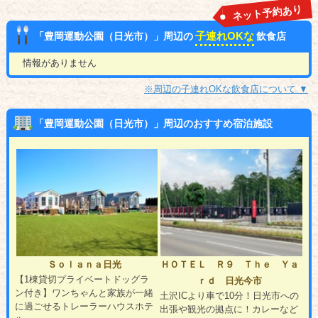
ネット予約あり
子連れOKな
「豊岡運動公園（日光市）」周辺の
飲食店
情報がありません
※周辺の子連れOKな飲食店について ▼
「豊岡運動公園（日光市）」周辺のおすすめ宿泊施設
Ｓｏｌａｎａ日光
ＨＯＴＥＬ Ｒ９ Ｔｈｅ Ｙａ
【1棟貸切プライベートドッグラ
ｒｄ 日光今市
ン付き】ワンちゃんと家族が一緒
土沢ICより車で10分！日光市への
に過ごせるトレーラーハウスホテ
出張や観光の拠点に！カレーなど