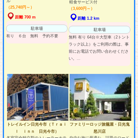
ル
軽食サービス付
（25,740円～）
（3,600円～）
距離 700 m
距離 1.2 km
駐車場
駐車場
有り ６台 無料 予約不要
無料 有り 64台※大型車（2トント
ラック以上）をご利用の際は、事
前にお電話でお問い合わせくださ
い。...
トレイルイン日光今市（Ｔｒａｉ
ファミリーロッジ旅籠屋・日光鬼
ｌ ｉｎｎ 日光今市）
怒川店
各室完全独立型のトレーラーホテ
自由な旅に最適な、話題のロード