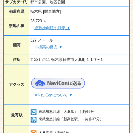
サブカテゴリ
都市公園、地区公園
都道府県
栃木県 [関東地方]
28,729 ㎡
敷地面積
※敷地面積の目安 ▼
327 メートル
標高
※標高の目安 ▼
住所
〒321-2411 栃木県日光市大桑町１１７−１
アクセス
※NaviConについて ▼
東武鬼怒川線「大桑駅」（徒歩2分）
最寄駅
東武鬼怒川線「新高徳駅」（徒歩37分）
大桑支所（徒歩5分）