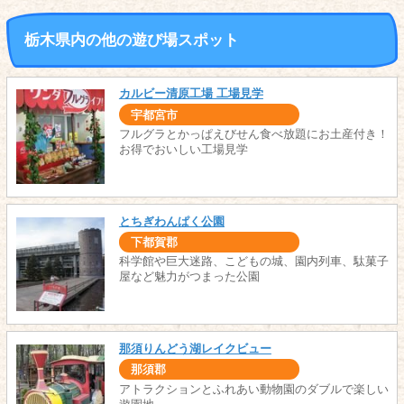
栃木県内の他の遊び場スポット
カルビー清原工場 工場見学
宇都宮市
フルグラとかっぱえびせん食べ放題にお土産付き！
お得でおいしい工場見学
とちぎわんぱく公園
下都賀郡
科学館や巨大迷路、こどもの城、園内列車、駄菓子
屋など魅力がつまった公園
那須りんどう湖レイクビュー
那須郡
アトラクションとふれあい動物園のダブルで楽しい