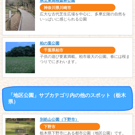
県立東高根森林公園
神奈川県川崎市
広大な古代芝生広場を中心に、多摩丘陵の自然を
いっぱいに感じられる公園
柏の葉公園
千葉県柏市
子供の遊び要素満載。柏市最大の公園。春には桜ま
つりでにぎわいます。
「地区公園」サブカテゴリ内の他のスポット（栃木
県）
別処山公園（下野市）
下野市
栃木県下野市にある都市公園（地区公園）です。