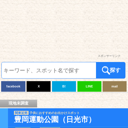
スポンサーリンク
探す
facebook
X
B!
LINE
mail
現地未調査
関東近郊
子供におすすめのお出かけスポット
豊岡運動公園（日光市）