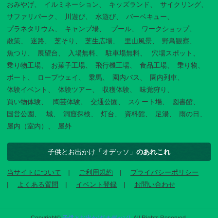
おみやげ
イルミネーション
キッズランド
サイクリング
サファリパーク
川遊び
水遊び
バーベキュー
プラネタリウム
キャンプ場
プール
ワークショップ
散策
迷路
芝そり
芝生広場
里山風景
野鳥観察
魚つり
展望台
入場無料
駐車場無料
穴場スポット
乗り物工場
お菓子工場
飛行機工場
食品工場
乗り物
ボート
ロープウェイ
乗馬
園内バス
園内列車
体験イベント
体験ツアー
収穫体験
味覚狩り
買い物体験
陶芸体験
交通公園
スケート場
図書館
国営公園
城
洞窟探検
灯台
資料館
足湯
雨の日
屋内（室内）
屋外
子供とお出かけ「オデッソ」
のあれこれ
当サイトについて
ご利用規約
プライバシーポリシー
よくある質問
イベント登録
お問い合わせ
Copyright©
子供とお出かけ[オデッソ]
. All Rights Reserved.