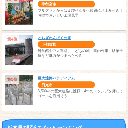
宇都宮市
フルグラとかっぱえびせん食べ放題にお土産付き！
お得でおいしい工場見学
とちぎわんぱく公園
第4位
下都賀郡
科学館や巨大迷路、こどもの城、園内列車、駄菓子
屋など魅力がつまった公園
巨大迷路パラディアム
第5位
日光市
3,500㎡の巨大迷路に挑戦！4つのスタンプを押して
ゴールを目指そう
栃木県の駅近スポット ランキング