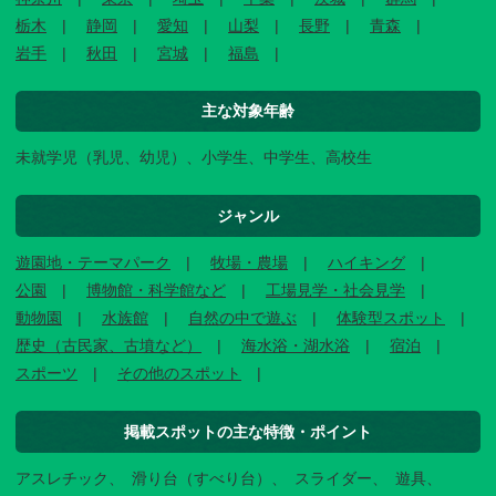
栃木
静岡
愛知
山梨
長野
青森
岩手
秋田
宮城
福島
主な対象年齢
未就学児（乳児、幼児）、小学生、中学生、高校生
ジャンル
遊園地・テーマパーク
牧場・農場
ハイキング
公園
博物館・科学館など
工場見学・社会見学
動物園
水族館
自然の中で遊ぶ
体験型スポット
歴史（古民家、古墳など）
海水浴・湖水浴
宿泊
スポーツ
その他のスポット
掲載スポットの主な特徴・ポイント
アスレチック
滑り台（すべり台）
スライダー
遊具