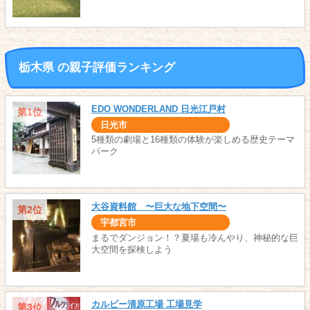
栃木県 の親子評価ランキング
EDO WONDERLAND 日光江戸村
第1位
日光市
5種類の劇場と16種類の体験が楽しめる歴史テーマ
パーク
大谷資料館 〜巨大な地下空間〜
第2位
宇都宮市
まるでダンジョン！？夏場も冷んやり、神秘的な巨
大空間を探検しよう
カルビー清原工場 工場見学
第3位