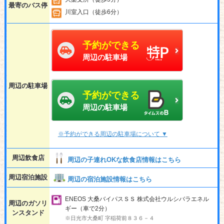
最寄のバス停
川室入口（徒歩6分）
予約ができる
周辺の駐車場
周辺の駐車場
予約ができる
周辺の駐車場
※予約ができる周辺の駐車場について ▼
周辺飲食店
周辺の子連れOKな飲食店情報はこちら
周辺宿泊施設
周辺の宿泊施設情報はこちら
ENEOS 大桑バイパスＳＳ 株式会社ウルシバラエネル
周辺のガソリ
ギー（車で2分）
ンスタンド
※日光市大桑町 字稲荷前８３６－４