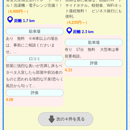
ル！洗濯機・電子レンジ完備！！
サイドホテル。軽朝食、WiFiネッ
ト接続無料！ ビジネス旅行にも
（4,900円～）
便利。
距離 1.7 km
（4,235円～）
駐車場
距離 2.3 km
あり 無料 ※4t車以上の場合
駐車場
は、事前にご相談くださいま
有り 17台 無料 大型車は事
せ。...
前要相談。
口コミ
評価
部屋に強烈な臭いが充満し床もベ
4.33
タベタ入室したら部屋中前泊者の
ものと思われる強烈な汗臭!恐らく
風呂から匂って...
評価
4.08
次の４件を見る