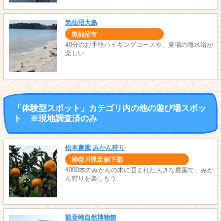
気仙沼大島
気仙沼市
40分のお手軽ハイキングコースや、夏場の海水浴が
楽しい
「体験型スポット」カテゴリ内の他の遊び場スポッ
ト ※現地調査済のみ
松本農園 みかん狩り
神奈川県足柄下郡
4000本のみかんの木に囲まれた大きな農園で、みか
ん狩りを楽しもう
観音崎自然博物館