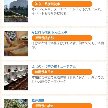
神奈川県横須賀市
さわって観察、タッチプールが子どもたちに人気。
イベントも毎月多数開催！
そば打ち体験 おっこと亭
長野県諏訪郡
そばの産地で本格そば打ち体験。初めてでも丁寧指
導。
ふじのくに茶の都ミュージアム
静岡県島田市
本格的な茶室で茶道体験（和菓子付き）。親子で楽
しいお茶のテーマパーク
松井農園
長野県小諸市