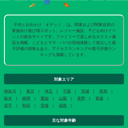
子供とお出かけ「オデッソ 」は、関東および関東近郊の
家族向け遊び場スポット、レジャー施設、子ども向けイベ
ントの総合サイトです。ファミリーで楽しめるオススメ施
設を掲載。こどもとママ・パパが現地体験して採点した親
子評価の情報もあり。アクセスランキングや親子評価ラン
キングも掲載しています。
対象エリア
神奈川
東京
埼玉
千葉
茨城
群馬
栃木
静岡
愛知
山梨
長野
青森
岩手
秋田
宮城
福島
主な対象年齢