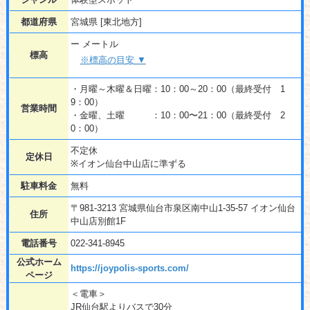
都道府県
宮城県 [東北地方]
ー メートル
標高
※標高の目安 ▼
・月曜～木曜＆日曜：10：00～20：00（最終受付 1
9：00）
営業時間
・金曜、土曜 ：10：00〜21：00（最終受付 2
0：00）
不定休
定休日
※イオン仙台中山店に準ずる
駐車料金
無料
〒981-3213 宮城県仙台市泉区南中山1-35-57 イオン仙台
住所
中山店別館1F
電話番号
022-341-8945
公式ホーム
https://joypolis-sports.com/
ページ
＜電車＞
JR仙台駅よりバスで30分