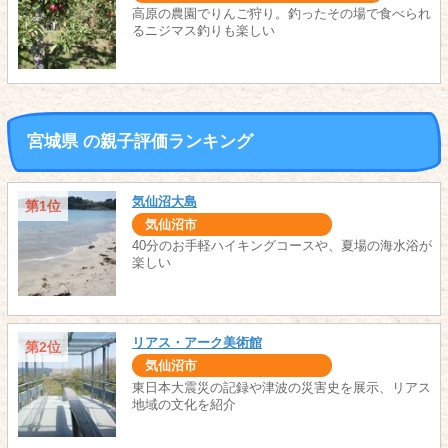
高原の農園でりんご狩り。釣ったその場で食べられ
るニジマス釣りも楽しい
宮城県 の親子評価ランキング
気仙沼大島
第1位
気仙沼市
40分のお手軽ハイキングコースや、夏場の海水浴が
楽しい
リアス・アーク美術館
第2位
気仙沼市
東日本大震災の記録や津波の災害史を展示、リアス
地域の文化を紹介