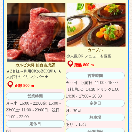
カープル
少人数OK メニューも豊富
距離 800 m
カルビ大将 仙台吉成店
★2名様～利用OKのBOX席★ ★
営業時間
大好評のドリンクバー★
火～日、祝前日: 11:00～15:00
距離 800 m
（料理L.O. 14:30 ドリンクL.O.
14:30）17:00～20:30
営業時間
定休日
月～木: 16:00～22:00金: 16:00～
23:00土: 11:00～23:00日、祝日:
月、祝日
11:00～22:00
駐車場
定休日
あり ：15台
なし
分煙情報