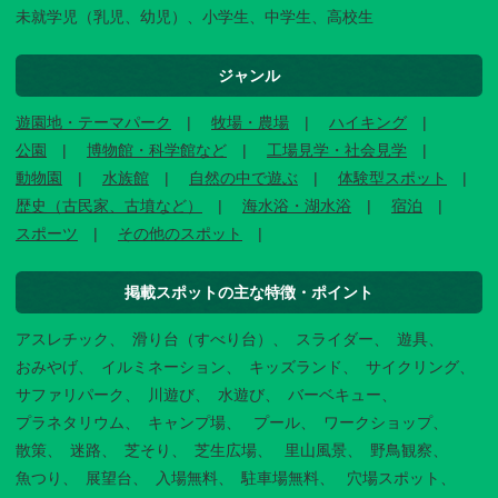
未就学児（乳児、幼児）、小学生、中学生、高校生
ジャンル
遊園地・テーマパーク
牧場・農場
ハイキング
公園
博物館・科学館など
工場見学・社会見学
動物園
水族館
自然の中で遊ぶ
体験型スポット
歴史（古民家、古墳など）
海水浴・湖水浴
宿泊
スポーツ
その他のスポット
掲載スポットの主な特徴・ポイント
アスレチック
滑り台（すべり台）
スライダー
遊具
おみやげ
イルミネーション
キッズランド
サイクリング
サファリパーク
川遊び
水遊び
バーベキュー
プラネタリウム
キャンプ場
プール
ワークショップ
散策
迷路
芝そり
芝生広場
里山風景
野鳥観察
魚つり
展望台
入場無料
駐車場無料
穴場スポット