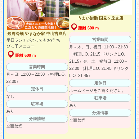
うまい鮨勘 国見ヶ丘支店
距離 600 m
焼肉冷麺 やまなか家 中山吉成店
営業時間
平日ランチがとってもお得 ち
びっ子メニュー
月～木、日、祝日: 11:00～21:30
（料理L.O. 21:15 ドリンクL.O.
距離 600 m
21:15）金、土、祝前日: 11:00～
営業時間
22:00 （料理L.O. 21:45 ドリンク
月～日: 11:00～22:30 （料理L.O.
L.O. 21:45）
22:00）
定休日
定休日
ホームページをご覧ください。
なし
駐車場
駐車場
あり
あり
分煙情報
分煙情報
全面禁煙
全面禁煙