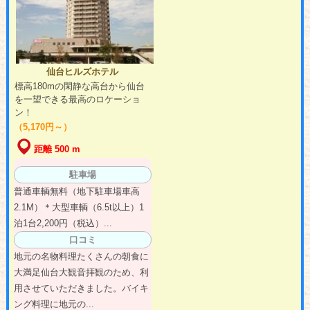
仙台ヒルズホテル
標高180mの閑静な高台から仙台
を一望できる最高のロケーショ
ン！
（5,170円～）
距離 500 m
駐車場
普通車輌無料（地下駐車場車高
2.1M）＊大型車輌（6.5t以上）1
泊1台2,200円（税込）...
口コミ
地元の名物料理たくさんの朝食に
大満足仙台大観音拝観のため、利
用させていただきました。バイキ
ング料理に地元の...