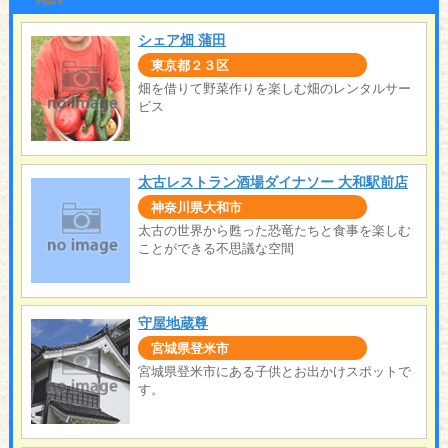
シェア畑 蒲田
東京都２３区
畑を借りて野菜作りを楽しむ畑のレンタルサー
ビス
太古レストラン酒場ダイナソー 大和駅前店
神奈川県大和市
太古の世界から甦った恐竜たちと食事を楽しむ
ことができる不思議な空間
守屋地蔵尊
宮城県登米市
宮城県登米市にある子供とお出かけスポットで
す。