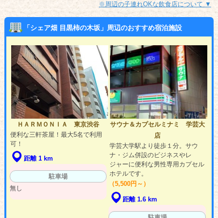
※周辺の子連れOKな飲食店について ▼
「シェア畑 目黒柿の木坂」周辺のおすすめ宿泊施設
ＨＡＲＭＯＮＩＡ 東京渋谷
サウナ＆カプセルミナミ 学芸大
便利な三軒茶屋！最大5名で利用
店
可！
学芸大学駅より徒歩１分。サウ
ナ・ジム併設のビジネスやレ
距離 1 km
ジャーに便利な男性専用カプセル
ホテルです。
駐車場
（5,500円～）
無し
距離 1.6 km
駐車場