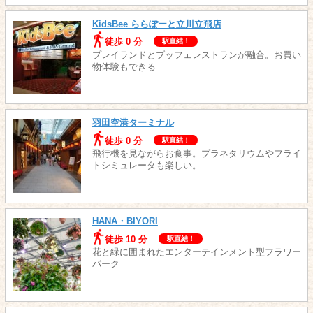
KidsBee ららぽーと立川立飛店
徒歩 0 分
駅直結！
プレイランドとブッフェレストランが融合。お買い
物体験もできる
羽田空港ターミナル
徒歩 0 分
駅直結！
飛行機を見ながらお食事。プラネタリウムやフライ
トシミュレータも楽しい。
HANA・BIYORI
徒歩 10 分
駅直結！
花と緑に囲まれたエンターテインメント型フラワー
パーク