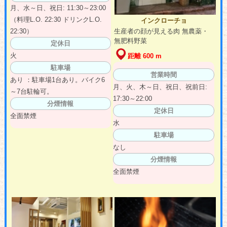
月、水～日、祝日: 11:30～23:00
（料理L.O. 22:30 ドリンクL.O.
インクローチョ
生産者の顔が見える肉 無農薬・
22:30）
無肥料野菜
定休日
火
距離 600 m
駐車場
営業時間
あり ：駐車場1台あり。バイク6
月、火、木～日、祝日、祝前日:
～7台駐輪可。
17:30～22:00
分煙情報
定休日
全面禁煙
水
駐車場
なし
分煙情報
全面禁煙