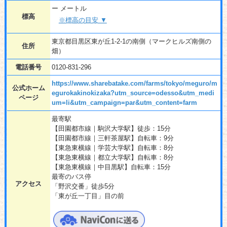
ー メートル
標高
※標高の目安 ▼
東京都目黒区東が丘1-2-1の南側（マークヒルズ南側の
住所
畑）
電話番号
0120-831-296
https://www.sharebatake.com/farms/tokyo/meguro/m
公式ホーム
egurokakinokizaka?utm_source=odesso&utm_medi
ページ
um=li&utm_campaign=par&utm_content=farm
最寄駅
【田園都市線｜駒沢大学駅】徒歩：15分
【田園都市線｜三軒茶屋駅】自転車：9分
【東急東横線｜学芸大学駅】自転車：8分
【東急東横線｜都立大学駅】自転車：8分
【東急東横線｜中目黒駅】自転車：15分
最寄のバス停
アクセス
「野沢交番」徒歩5分
「東が丘一丁目」目の前