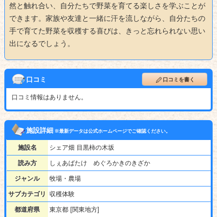
然と触れ合い、自分たちで野菜を育てる楽しさを学ぶことが
できます。家族や友達と一緒に汗を流しながら、自分たちの
手で育てた野菜を収穫する喜びは、きっと忘れられない思い
出になるでしょう。
口コミ
口コミを書く
口コミ情報はありません。
施設詳細
※最新データは公式ホームページでご確認ください。
施設名
シェア畑 目黒柿の木坂
読み方
しぇあばたけ めぐろかきのきざか
ジャンル
牧場・農場
サブカテゴリ
収穫体験
都道府県
東京都 [関東地方]