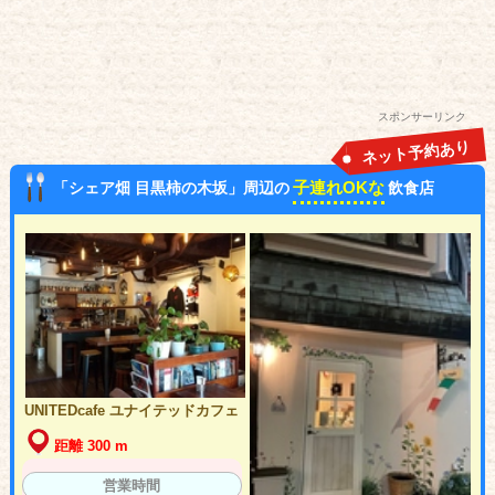
スポンサーリンク
ネット予約あり
子連れOKな
「シェア畑 目黒柿の木坂」周辺の
飲食店
UNITEDcafe ユナイテッドカフェ
距離 300 m
営業時間