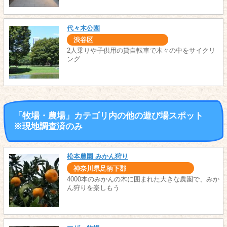
代々木公園
渋谷区
2人乗りや子供用の貸自転車で木々の中をサイクリ
ング
「牧場・農場」カテゴリ内の他の遊び場スポット
※現地調査済のみ
松本農園 みかん狩り
神奈川県足柄下郡
4000本のみかんの木に囲まれた大きな農園で、みか
ん狩りを楽しもう