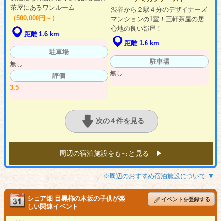
茶屋にあるワンルーム
渋谷から２駅４分のデザイナーズ
（500,000円～）
マンションの1室！三軒茶屋の居
心地の良い部屋！
距離 1.6 km
距離 1.6 km
駐車場
駐車場
無し
無し
評価
3.5
次の４件を見る
周辺の宿泊施設をもっと見る ▶︎
※周辺のおすすめ宿泊施設について ▼
シェア畑 目黒柿の木坂の子供が楽
イベントを登録する
しい関連イベント