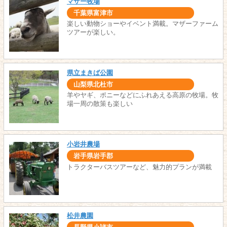
マザー牧場
千葉県富津市
楽しい動物ショーやイベント満載。マザーファーム
ツアーが楽しい。
県立まきば公園
山梨県北杜市
羊やヤギ、ポニーなどにふれあえる高原の牧場。牧
場一周の散策も楽しい
小岩井農場
岩手県岩手郡
トラクターバスツアーなど、魅力的プランが満載
松井農園