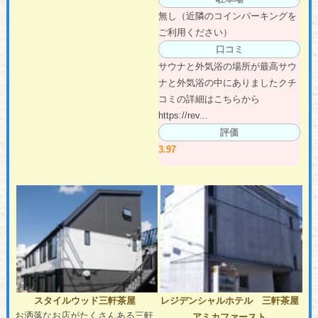
無し（近隣のコインパーキングを
ご利用ください）
口コミ
サウナと外気浴の場所が最高サウ
ナと外気浴の中にありましたクチ
コミの詳細はこちらから
https://rev...
評価
3.97
スタイルウッド三軒茶屋
レジデンシャルホテル 三軒茶屋
お洒落なお店がたくさんある三軒
アミカファースト