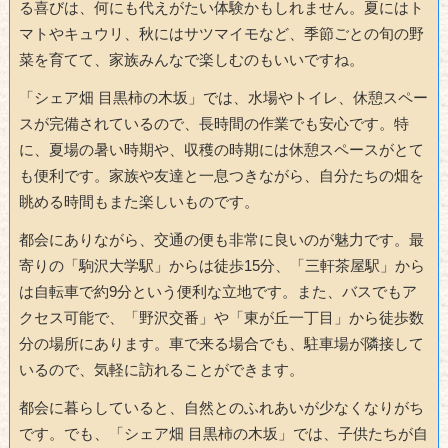
る喜びは、何にも代えがたい体験かもしれません。夏にはト
マトやキュウリ、秋にはサツマイモなど、季節ごとの旬の野
菜を育てて、家族みんなで楽しむのもいいですね。
「シェア畑 目黒柿の木坂」では、水場やトイレ、休憩スペー
スが完備されているので、長時間の作業でも安心です。特
に、夏場の暑い時期や、収穫の時期には休憩スペースがとて
も便利です。家族や友達と一息つきながら、自分たちの畑を
眺める時間もまた楽しいものです。
都会にありながら、交通の便も非常に良いのが魅力です。最
寄りの「駒沢大学駅」からは徒歩15分、「三軒茶屋駅」から
は自転車で約9分という便利な立地です。また、バスでもア
クセス可能で、「野沢交番」や「東が丘一丁目」から徒歩数
分の場所にあります。車で来る場合でも、駐車場が隣接して
いるので、気軽に訪れることができます。
都会に暮らしていると、自然とのふれあいが少なくなりがち
です。でも、「シェア畑 目黒柿の木坂」では、子供たちが自