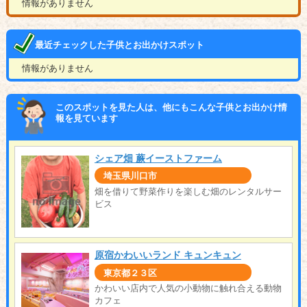
情報がありません
最近チェックした子供とお出かけスポット
情報がありません
このスポットを見た人は、他にもこんな子供とお出かけ情
報を見ています
シェア畑 蕨イーストファーム
埼玉県川口市
畑を借りて野菜作りを楽しむ畑のレンタルサー
ビス
原宿かわいいランド キュンキュン
東京都２３区
かわいい店内で人気の小動物に触れ合える動物
カフェ