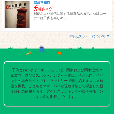
郵政博物館
徒歩 0 分
郵便および通信に関する所蔵品の展示。体験コー
ナーは子供も楽しめる
※駅近スポットについて ▼
子供とお出かけ「オデッソ 」は、関東および関東近郊の
家族向け遊び場スポット、レジャー施設、子ども向けイベ
ントの総合サイトです。ファミリーで楽しめるオススメ施
設を掲載。こどもとママ・パパが現地体験して採点した親
子評価の情報もあり。アクセスランキングや親子評価ラン
キングも掲載しています。