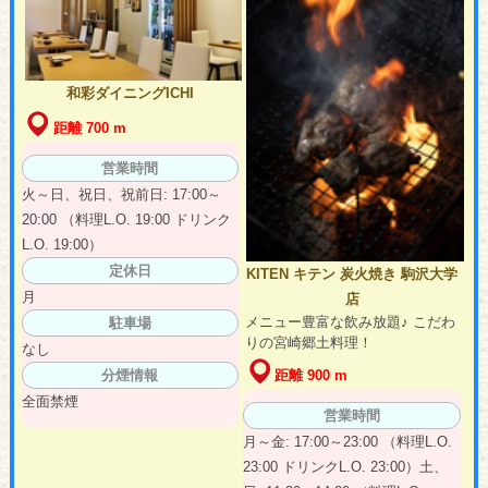
和彩ダイニングICHI
距離 700 m
営業時間
火～日、祝日、祝前日: 17:00～
20:00 （料理L.O. 19:00 ドリンク
L.O. 19:00）
定休日
KITEN キテン 炭火焼き 駒沢大学
月
店
メニュー豊富な飲み放題♪ こだわ
駐車場
りの宮崎郷土料理！
なし
分煙情報
距離 900 m
全面禁煙
営業時間
月～金: 17:00～23:00 （料理L.O.
23:00 ドリンクL.O. 23:00）土、