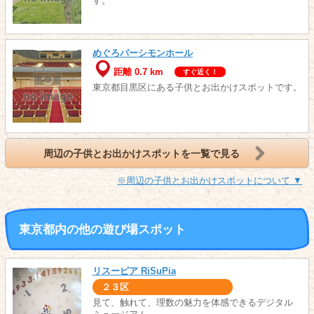
す。
めぐろパーシモンホール
距離 0.7 km
すぐ近く！
東京都目黒区にある子供とお出かけスポットです。
周辺の子供とお出かけスポットを一覧で見る
※周辺の子供とお出かけスポットについて ▼
東京都内の他の遊び場スポット
リスーピア RiSuPia
２３区
見て、触れて、理数の魅力を体感できるデジタル