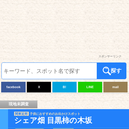
スポンサーリンク
探す
facebook
X
B!
LINE
mail
現地未調査
関東近郊
子供におすすめのお出かけスポット
シェア畑 目黒柿の木坂