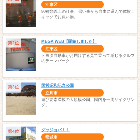
江東区
90種類以上の仕事、習い事から自由に選んで体験！
キッゾでお買い物。
MEGA WEB【閉館しました】
第2位
江東区
トヨタ自動車がお届けする見て乗って感じるクルマ
のテーマパーク
国営昭和記念公園
第3位
立川市
遊び要素満載の大規模公園。園内を一周サイクリン
グ。
グッジョバ！！
第4位
稲城市