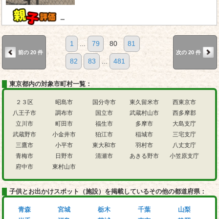
－
1
...
79
80
81
前の 20 件
次の 20 件
82
83
...
481
東京都内の対象市町村一覧：
２３区
昭島市
国分寺市
東久留米市
西東京市
八王子市
調布市
国立市
武蔵村山市
西多摩郡
立川市
町田市
福生市
多摩市
大島支庁
武蔵野市
小金井市
狛江市
稲城市
三宅支庁
三鷹市
小平市
東大和市
羽村市
八丈支庁
青梅市
日野市
清瀬市
あきる野市
小笠原支庁
府中市
東村山市
子供とお出かけスポット（施設）を掲載しているその他の都道府県：
青森
宮城
栃木
千葉
山梨