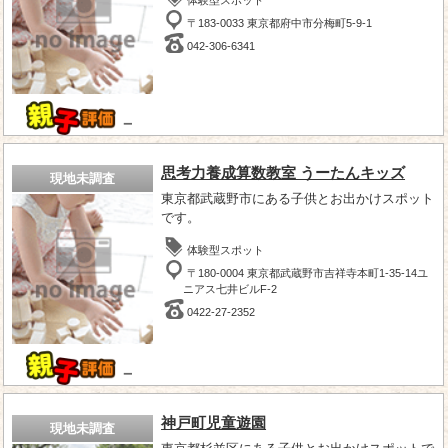
〒183-0033 東京都府中市分梅町5-9-1
042-306-6341
－
思考力養成算数教室 うーたんキッズ
現地未調査
東京都武蔵野市にある子供とお出かけスポット
です。
体験型スポット
〒180-0004 東京都武蔵野市吉祥寺本町1-35-14ユ
ニアス七井ビルF-2
0422-27-2352
－
神戸町児童遊園
現地未調査