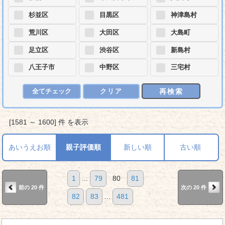
杉並区
目黒区
神津島村
荒川区
大田区
大島町
足立区
渋谷区
新島村
八王子市
中野区
三宅村
再検索
全てチェック
クリア
[1581 ～ 1600] 件 を表示
あいうえお順
親子評価順
新しい順
古い順
1
...
79
80
81
前の 20 件
次の 20 件
82
83
...
481