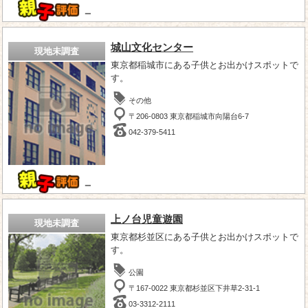
－
城山文化センター
現地未調査
東京都稲城市にある子供とお出かけスポットで
す。
その他
〒206-0803 東京都稲城市向陽台6-7
042-379-5411
－
上ノ台児童遊園
現地未調査
東京都杉並区にある子供とお出かけスポットで
す。
公園
〒167-0022 東京都杉並区下井草2-31-1
03-3312-2111