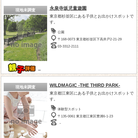
永泉寺坂児童遊園
現地未調査
東京都杉並区にある子供とお出かけスポットで
す。
公園
〒168-0073 東京都杉並区下高井戸2-21-29
03-3312-2111
－
WILDMAGIC -THE THIRD PARK-
現地未調査
東京都江東区にある子供とお出かけスポットで
す。
体験型スポット
〒135-0061 東京都江東区豊洲6-1-23
－