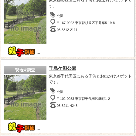
東京都杉並区にある子供とお出かけスポットで
す。
公園
〒167-0022 東京都杉並区下井草5-19-8
03-3312-2111
－
千鳥ケ淵公園
現地未調査
東京都千代田区にある子供とお出かけスポット
です。
公園
〒102-0083 東京都千代田区麹町1-2
03-5211-4243
－