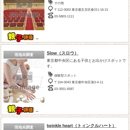
その他
〒112-0003 東京都文京区春日1-16-21
03-5803-1111
－
Slow（スロウ）
現地未調査
東京都中央区にある子供とお出かけスポットで
す。
体験型スポット
〒104-0043 東京都中央区湊3-4-11
03-3551-6587
－
twinkle heart（トィンクルハート）
現地未調査