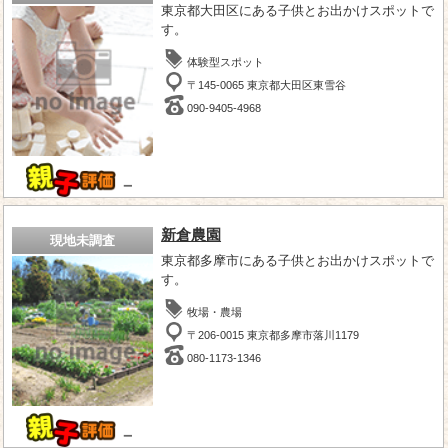
東京都大田区にある子供とお出かけスポットで
す。
体験型スポット
〒145-0065 東京都大田区東雪谷
090-9405-4968
－
新倉農園
現地未調査
東京都多摩市にある子供とお出かけスポットで
す。
牧場・農場
〒206-0015 東京都多摩市落川1179
080-1173-1346
－