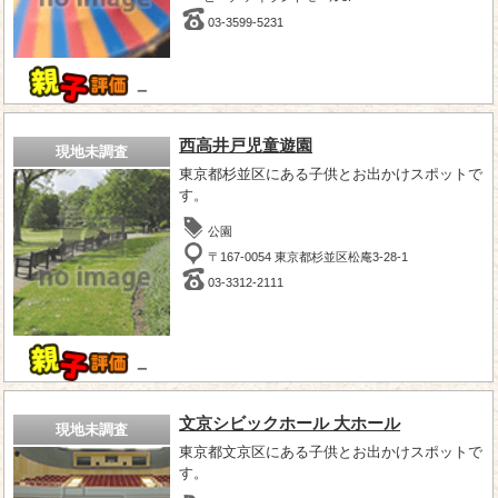
03-3599-5231
－
西高井戸児童遊園
現地未調査
東京都杉並区にある子供とお出かけスポットで
す。
公園
〒167-0054 東京都杉並区松庵3-28-1
03-3312-2111
－
文京シビックホール 大ホール
現地未調査
東京都文京区にある子供とお出かけスポットで
す。