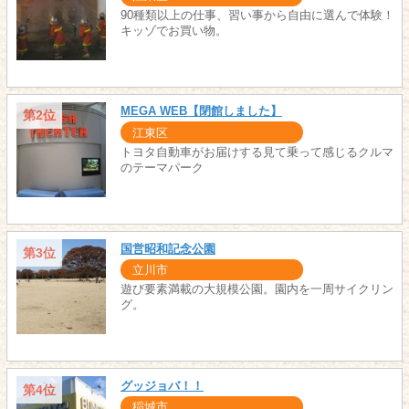
90種類以上の仕事、習い事から自由に選んで体験！
キッゾでお買い物。
MEGA WEB【閉館しました】
第2位
江東区
トヨタ自動車がお届けする見て乗って感じるクルマ
のテーマパーク
国営昭和記念公園
第3位
立川市
遊び要素満載の大規模公園。園内を一周サイクリン
グ。
グッジョバ！！
第4位
稲城市