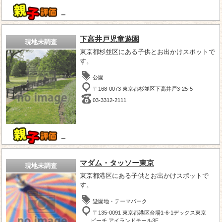
－
下高井戸児童遊園
現地未調査
東京都杉並区にある子供とお出かけスポットで
す。
公園
〒168-0073 東京都杉並区下高井戸3-25-5
03-3312-2111
－
マダム・タッソー東京
現地未調査
東京都港区にある子供とお出かけスポットで
す。
遊園地・テーマパーク
〒135-0091 東京都港区台場1-6-1デックス東京
ビーチ アイランドモール3F