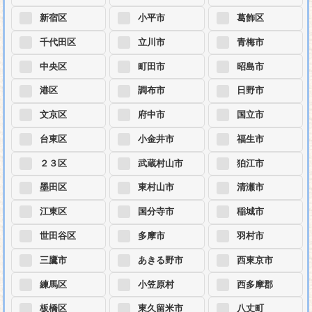
新宿区
小平市
葛飾区
千代田区
立川市
青梅市
中央区
町田市
昭島市
港区
調布市
日野市
文京区
府中市
国立市
台東区
小金井市
福生市
２３区
武蔵村山市
狛江市
墨田区
東村山市
清瀬市
江東区
国分寺市
稲城市
世田谷区
多摩市
羽村市
三鷹市
あきる野市
西東京市
練馬区
小笠原村
西多摩郡
板橋区
東久留米市
八丈町