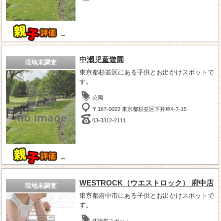
－
中瀬児童遊園
現地未調査
東京都杉並区にある子供とお出かけスポットで
す。
公園
〒167-0022 東京都杉並区下井草4-7-15
03-3312-2111
－
WESTROCK（ウエストロック） 府中店
現地未調査
東京都府中市にある子供とお出かけスポットで
す。
体験型スポット