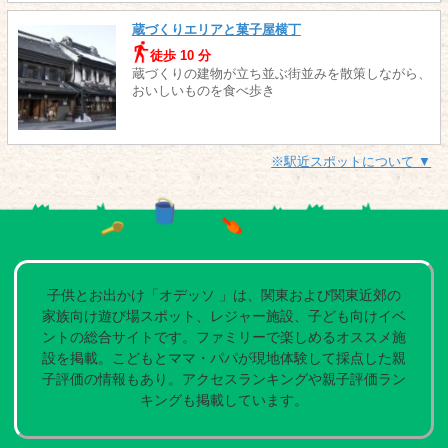
蔵づくりエリアと菓子屋横丁
徒歩 10 分
蔵づくりの建物が立ち並ぶ街並みを散策しながら、
おいしいものを食べ歩き
※駅近スポットについて ▼
子供とお出かけ「オデッソ 」は、関東および関東近郊の
家族向け遊び場スポット、レジャー施設、子ども向けイベ
ントの総合サイトです。ファミリーで楽しめるオススメ施
設を掲載。こどもとママ・パパが現地体験して採点した親
子評価の情報もあり。アクセスランキングや親子評価ラン
キングも掲載しています。