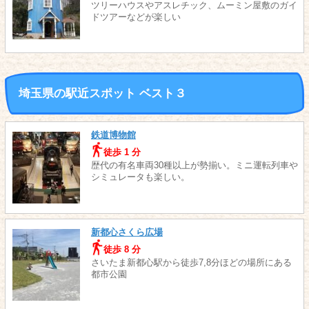
ツリーハウスやアスレチック、ムーミン屋敷のガイ
ドツアーなどが楽しい
埼玉県の駅近スポット ベスト３
鉄道博物館
徒歩 1 分
歴代の有名車両30種以上が勢揃い。ミニ運転列車や
シミュレータも楽しい。
新都心さくら広場
徒歩 8 分
さいたま新都心駅から徒歩7,8分ほどの場所にある
都市公園