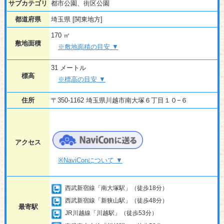
サブカテゴリ
都市公園、街区公園
都道府県
埼玉県 [関東地方]
170 ㎡
敷地面積
※敷地面積の目安 ▼
31 メートル
標高
※標高の目安 ▼
住所
〒350-1162 埼玉県川越市南大塚６丁目１０−６
アクセス
※NaviConについて ▼
西武新宿線「南大塚駅」（徒歩18分）
西武新宿線「新狭山駅」（徒歩48分）
最寄駅
JR川越線「川越駅」（徒歩53分）