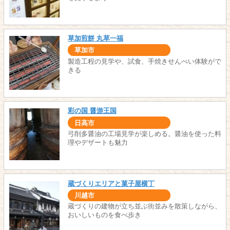
草加煎餅 丸草一福
草加市
製造工程の見学や、試食、手焼きせんべい体験がで
きる
彩の国 醤游王国
日高市
弓削多醤油の工場見学が楽しめる。醤油を使った料
理やデザートも魅力
蔵づくりエリアと菓子屋横丁
川越市
蔵づくりの建物が立ち並ぶ街並みを散策しながら、
おいしいものを食べ歩き