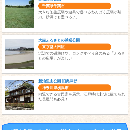
千葉県千葉市
大きな芝生広場や遊具で遊べるわんぱく広場が魅
力。砂浜でも遊べるよ。
大森ふるさとの浜辺公園
東京都大田区
浜辺での磯遊びや、ロングすべり台のある「ふるさ
との広場」が楽しい
新治里山公園 旧奥津邸
神奈川県横浜市
内覧できる古民家を展示。江戸時代末期に建てられ
た長屋門も必見！