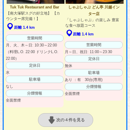
Tuk Tuk Restaurant and Bar
しゃぶしゃぶ どん亭 川越イン
【南大塚駅スグの好立地】 【カ
ター店
ウンター席完備！】
「しゃぶしゃぶ」の楽しみ 豊富
な食べ放題コース
距離 1.4 km
距離 1.4 km
営業時間
営業時間
月、火、木～日: 10:30～22:00
（料理L.O. 22:00 ドリンクL.O.
月～日、祝日: 11:00～23:30
22:00）
定休日
定休日
無休
水
駐車場
駐車場
あり ：有 30台(専用)
なし
分煙情報
分煙情報
全面禁煙
全面禁煙
次の４件を見る