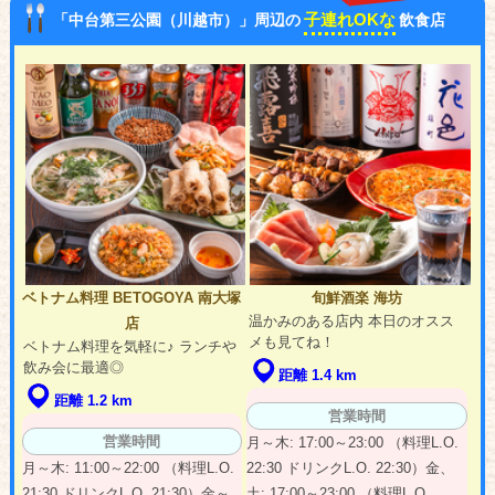
子連れOKな
「中台第三公園（川越市）」周辺の
飲食店
ベトナム料理 BETOGOYA 南大塚
旬鮮酒楽 海坊
温かみのある店内 本日のオスス
店
メも見てね！
ベトナム料理を気軽に♪ ランチや
飲み会に最適◎
距離 1.4 km
距離 1.2 km
営業時間
営業時間
月～木: 17:00～23:00 （料理L.O.
月～木: 11:00～22:00 （料理L.O.
22:30 ドリンクL.O. 22:30）金、
21:30 ドリンクL.O. 21:30）金～
土: 17:00～23:00 （料理L.O.