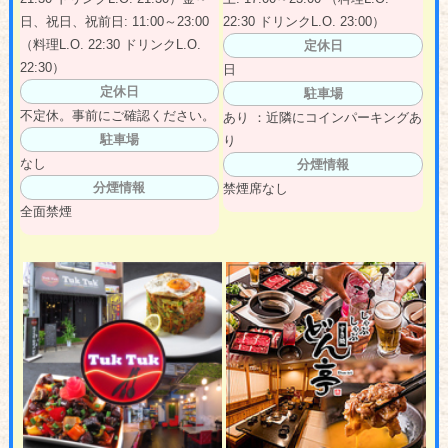
日、祝日、祝前日: 11:00～23:00
22:30 ドリンクL.O. 23:00）
（料理L.O. 22:30 ドリンクL.O.
定休日
22:30）
日
定休日
駐車場
不定休。事前にご確認ください。
あり ：近隣にコインパーキングあ
駐車場
り
なし
分煙情報
分煙情報
禁煙席なし
全面禁煙