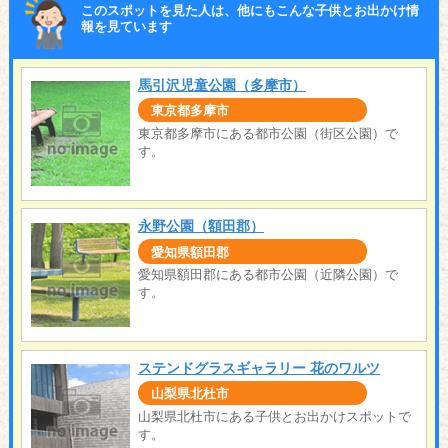
このスポットを見た人は、他にもこんな子供とお出かけ情
報を見ています
馬引沢児童公園（多摩市）
東京都多摩市
東京都多摩市にある都市公園（街区公園）で
す。
永野公園（額田郡）
愛知県額田郡
愛知県額田郡にある都市公園（近隣公園）で
す。
ステンドグラスギャラリー 花のワルツ
山梨県北杜市
山梨県北杜市にある子供とお出かけスポットで
す。