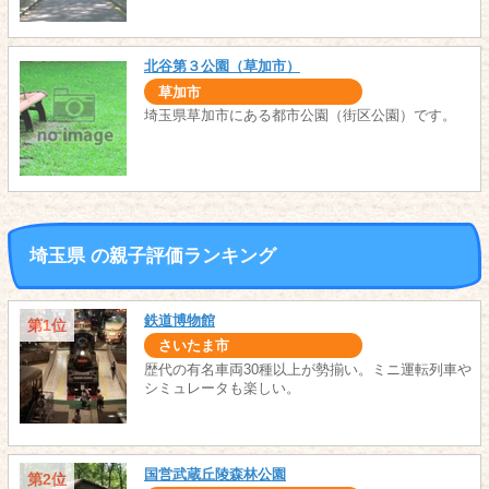
北谷第３公園（草加市）
草加市
埼玉県草加市にある都市公園（街区公園）です。
埼玉県 の親子評価ランキング
鉄道博物館
第1位
さいたま市
歴代の有名車両30種以上が勢揃い。ミニ運転列車や
シミュレータも楽しい。
国営武蔵丘陵森林公園
第2位