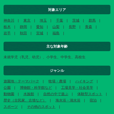
対象エリア
神奈川
東京
埼玉
千葉
茨城
群馬
栃木
静岡
愛知
山梨
長野
青森
岩手
秋田
宮城
福島
主な対象年齢
未就学児（乳児、幼児）、小学生、中学生、高校生
ジャンル
遊園地・テーマパーク
牧場・農場
ハイキング
公園
博物館・科学館など
工場見学・社会見学
動物園
水族館
自然の中で遊ぶ
体験型スポット
歴史（古民家、古墳など）
海水浴・湖水浴
宿泊
スポーツ
その他のスポット