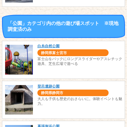
「公園」カテゴリ内の他の遊び場スポット ※現地
調査済のみ
白糸自然公園
静岡県富士宮市
富士山をバックにロングスライダーやアスレチック
遊具、芝生広場で遊べる
登呂遺跡公園
静岡県静岡市
大人も子供も歴史のおさらいに。体験イベントも魅
力。
幕張海浜公園