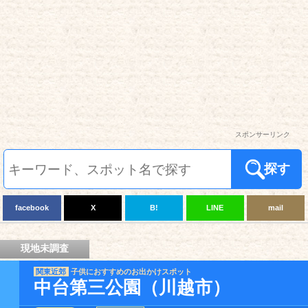
スポンサーリンク
探す
facebook
X
B!
LINE
mail
現地未調査
関東近郊
子供におすすめのお出かけスポット
中台第三公園（川越市）