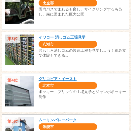
比企郡
園内バスでまわるも良し、サイクリングするも良
し、森に囲まれた巨大公園
イワコー 消しゴム工場見学
第3位
八潮市
おもしろ消しゴムの製造工程を見学しよう！組み立
て体験もできるよ
グリコピア・イースト
第4位
北本市
ポッキー、プリッツの工場見学とジャンボポッキー
制作
ムーミンバレーパーク
第5位
飯能市