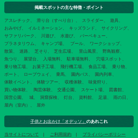
掲載スポットの主な特徴・ポイント
アスレチック
滑り台（すべり台）
スライダー
遊具
おみやげ
イルミネーション
キッズランド
サイクリング
サファリパーク
川遊び
水遊び
バーベキュー
プラネタリウム
キャンプ場
プール
ワークショップ
散策
迷路
芝そり
芝生広場
里山風景
野鳥観察
魚つり
展望台
入場無料
駐車場無料
穴場スポット
乗り物工場
お菓子工場
飛行機工場
食品工場
乗り物
ボート
ロープウェイ
乗馬
園内バス
園内列車
体験イベント
体験ツアー
収穫体験
味覚狩り
買い物体験
陶芸体験
交通公園
スケート場
図書館
国営公園
城
洞窟探検
灯台
資料館
足湯
雨の日
屋内（室内）
屋外
子供とお出かけ「オデッソ」
のあれこれ
当サイトについて
ご利用規約
プライバシーポリシー