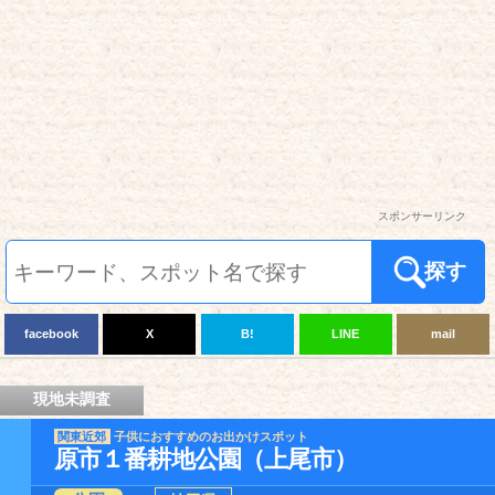
スポンサーリンク
探す
facebook
X
B!
LINE
mail
現地未調査
関東近郊
子供におすすめのお出かけスポット
原市１番耕地公園（上尾市）