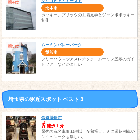
グリコピア・イースト
第4位
北本市
ポッキー、プリッツの工場見学とジャンボポッキー
制作
ムーミンバレーパーク
第5位
飯能市
ツリーハウスやアスレチック、ムーミン屋敷のガイ
ドツアーなどが楽しい
埼玉県の駅近スポット ベスト３
鉄道博物館
徒歩 1 分
歴代の有名車両30種以上が勢揃い。ミニ運転列車や
シミュレータも楽しい。