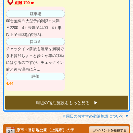
距離 700 m
駐車場
60台無料※大型予約制(3ｔ未満
￥2200 4ｔ未満￥4400 4ｔ車
以上￥6600(泊/税込)...
口コミ
チェックイン前後も温泉を満喫で
きる贅沢ちょっと歩くか車の移動
にはなるのですが、チェックイン
前と後も温泉に入...
評価
4.44
周辺の宿泊施設をもっと見る ▶︎
※周辺のおすすめ宿泊施設について ▼
原市１番耕地公園（上尾市）の子
イベントを登録する