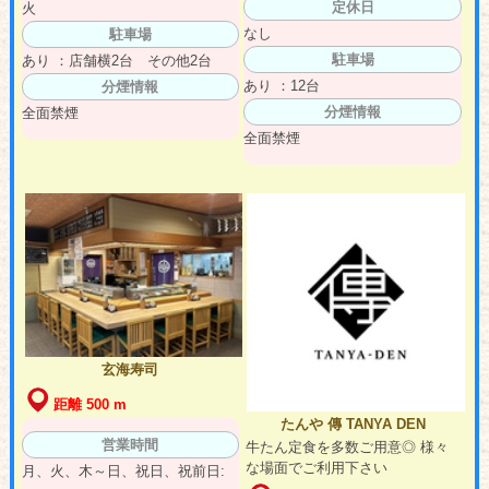
定休日
火
なし
駐車場
駐車場
あり ：店舗横2台 その他2台
あり ：12台
分煙情報
分煙情報
全面禁煙
全面禁煙
玄海寿司
距離 500 m
たんや 傳 TANYA DEN
営業時間
牛たん定食を多数ご用意◎ 様々
な場面でご利用下さい
月、火、木～日、祝日、祝前日: