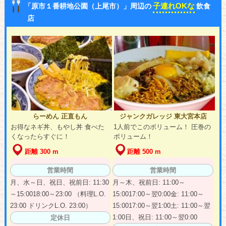
子連れOKな
「原市１番耕地公園（上尾市）」周辺の
飲食
店
らーめん 正直もん
ジャンクガレッジ 東大宮本店
お得なネギ丼、もやし丼 食べた
1人前でこのボリューム！ 圧巻の
くなったらすぐに！
ボリューム！
距離 300 m
距離 500 m
営業時間
営業時間
月、水～日、祝日、祝前日: 11:30
月～木、祝前日: 11:00～
～15:0018:00～23:00 （料理L.O.
15:0017:00～翌0:00金: 11:00～
23:00 ドリンクL.O. 23:00）
15:0017:00～翌1:00土: 11:00～翌
1:00日、祝日: 11:00～翌0:00
定休日