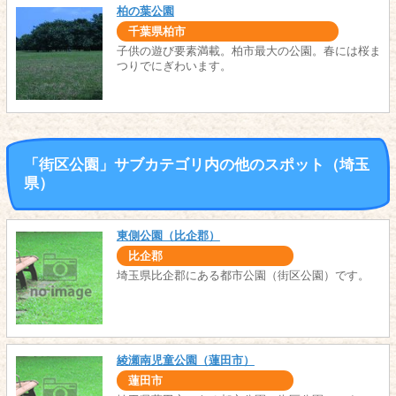
柏の葉公園
千葉県柏市
子供の遊び要素満載。柏市最大の公園。春には桜ま
つりでにぎわいます。
「街区公園」サブカテゴリ内の他のスポット（埼玉
県）
東側公園（比企郡）
比企郡
埼玉県比企郡にある都市公園（街区公園）です。
綾瀬南児童公園（蓮田市）
蓮田市