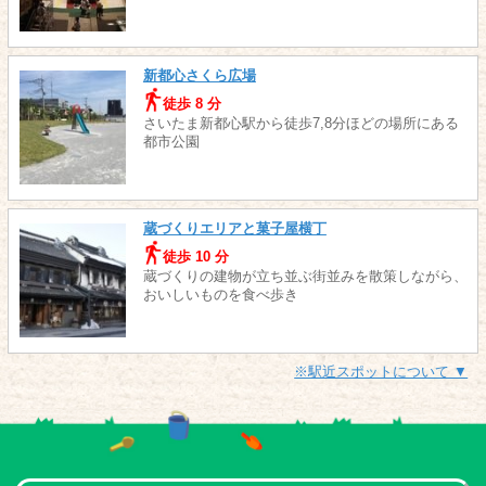
新都心さくら広場
徒歩 8 分
さいたま新都心駅から徒歩7,8分ほどの場所にある
都市公園
蔵づくりエリアと菓子屋横丁
徒歩 10 分
蔵づくりの建物が立ち並ぶ街並みを散策しながら、
おいしいものを食べ歩き
※駅近スポットについて ▼