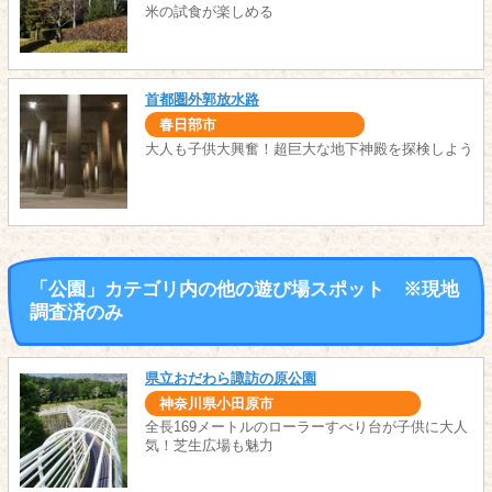
米の試食が楽しめる
首都圏外郭放水路
春日部市
大人も子供大興奮！超巨大な地下神殿を探検しよう
「公園」カテゴリ内の他の遊び場スポット ※現地
調査済のみ
県立おだわら諏訪の原公園
神奈川県小田原市
全長169メートルのローラーすべり台が子供に大人
気！芝生広場も魅力