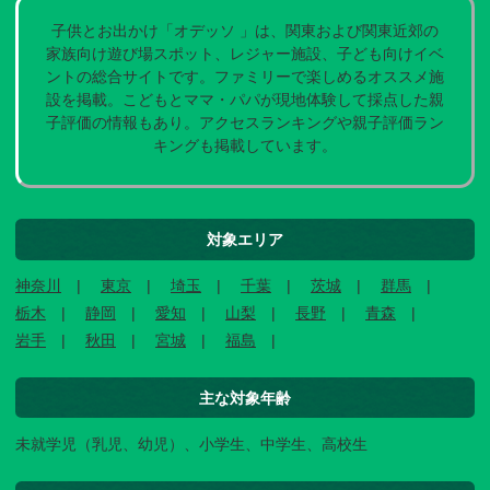
子供とお出かけ「オデッソ 」は、関東および関東近郊の
家族向け遊び場スポット、レジャー施設、子ども向けイベ
ントの総合サイトです。ファミリーで楽しめるオススメ施
設を掲載。こどもとママ・パパが現地体験して採点した親
子評価の情報もあり。アクセスランキングや親子評価ラン
キングも掲載しています。
対象エリア
神奈川
東京
埼玉
千葉
茨城
群馬
栃木
静岡
愛知
山梨
長野
青森
岩手
秋田
宮城
福島
主な対象年齢
未就学児（乳児、幼児）、小学生、中学生、高校生