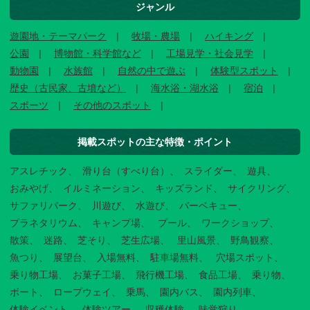
ジャンル
遊園地・テーマパーク
牧場・農場
ハイキング
公園
博物館・科学館など
工場見学・社会見学
動物園
水族館
自然の中で遊ぶ
体験型スポット
歴史（古民家、古墳など）
海水浴・湖水浴
宿泊
スポーツ
その他のスポット
掲載スポットの主な特徴・ポイント
アスレチック
滑り台（すべり台）
スライダー
遊具
おみやげ
イルミネーション
キッズランド
サイクリング
サファリパーク
川遊び
水遊び
バーベキュー
プラネタリウム
キャンプ場
プール
ワークショップ
散策
迷路
芝そり
芝生広場
里山風景
野鳥観察
魚つり
展望台
入場無料
駐車場無料
穴場スポット
乗り物工場
お菓子工場
飛行機工場
食品工場
乗り物
ボート
ロープウェイ
乗馬
園内バス
園内列車
体験イベント
体験ツアー
収穫体験
味覚狩り