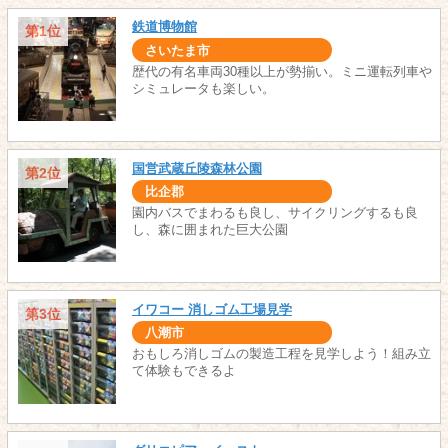
鉄道博物館
第1位
さいたま市
歴代の有名車両30種以上が勢揃い。ミニ運転列車や
シミュレータも楽しい。
国営武蔵丘陵森林公園
第2位
比企郡
園内バスでまわるも良し、サイクリングするも良
し、森に囲まれた巨大公園
イワコー 消しゴム工場見学
第3位
八潮市
おもしろ消しゴムの製造工程を見学しよう！組み立
て体験もできるよ