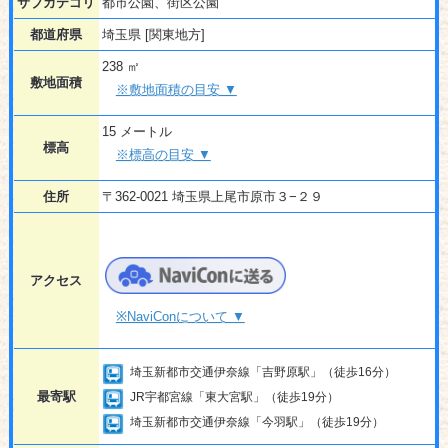
サブカテゴリ
都市公園、街区公園
都道府県
埼玉県 [関東地方]
238 ㎡
敷地面積
※敷地面積の目安 ▼
15 メートル
標高
※標高の目安 ▼
住所
〒362-0021 埼玉県上尾市原市３−２９
アクセス
※NaviConについて ▼
埼玉新都市交通伊奈線「吉野原駅」（徒歩16分）
最寄駅
JR宇都宮線「東大宮駅」（徒歩19分）
埼玉新都市交通伊奈線「今羽駅」（徒歩19分）