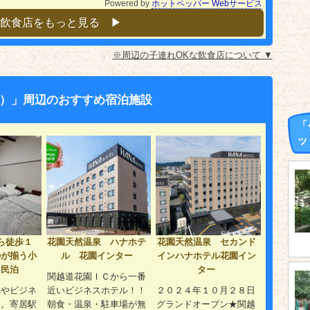
Powered by
ホットペッパー Webサービス
飲食店をもっと見る ▶︎
※周辺の子連れOKな飲食店について ▼
）」周辺のおすすめ宿泊施設
「
ッ
ら徒歩１
花園天然温泉 ハナホテ
花園天然温泉 セカンド
のが揃う小
ル 花園インター
インハナホテル花園イン
／民泊
ター
関越道花園ＩＣから一番
光やビジネ
近いビジネスホテル！！
２０２４年１０月２８日
適。寄居駅
朝食・温泉・駐車場が無
グランドオープン★関越