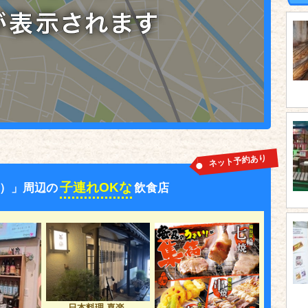
ネット予約あり
子連れOKな
）」周辺の
飲食店
日本料理 喜楽