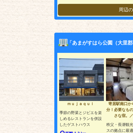
周辺の
「あまがすはら公園（大里郡
ｍｕｊａｑｕｉ
寄居駅南口か
分！必要なも
季節の野菜とジビエを楽
さな宿。
しめるレストランを併設
したゲストハウス
秩父・長瀞観
スの拠点に最