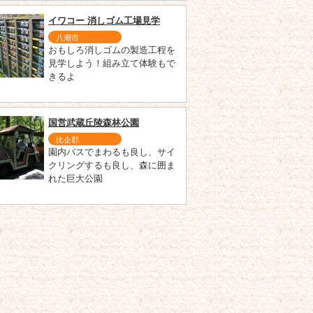
イワコー 消しゴム工場見学
八潮市
おもしろ消しゴムの製造工程を
見学しよう！組み立て体験もで
きるよ
国営武蔵丘陵森林公園
比企郡
園内バスでまわるも良し、サイ
クリングするも良し、森に囲ま
れた巨大公園