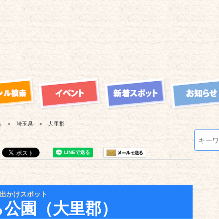
覧
埼玉県
大里郡
出かけスポット
ら公園（大里郡）