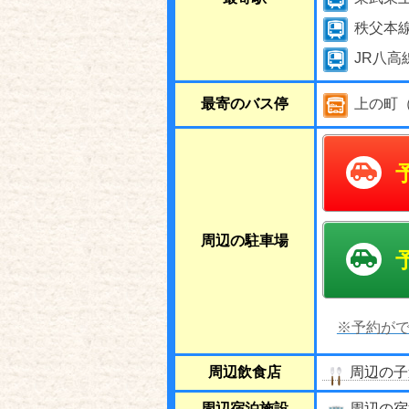
秩父本
JR八高
最寄のバス停
上の町（
周辺の駐車場
※予約がで
周辺飲食店
周辺の子
周辺宿泊施設
周辺の宿