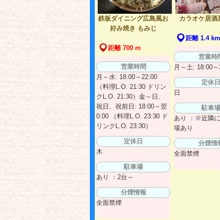
鉄板ダイニング広島風お
カラオケ居酒
好み焼き もみじ
距離 1.4 k
距離 700 m
営業時
営業時間
月～土: 18:00～2
月～水: 18:00～22:00
定休
（料理L.O. 21:30 ドリン
日
クL.O. 21:30）金～日、
祝日、祝前日: 18:00～翌
駐車
0:00 （料理L.O. 23:30 ド
あり ：※近隣
リンクL.O. 23:30）
場あり
定休日
分煙情
木
全面禁煙
駐車場
あり ：2台～
分煙情報
全面禁煙