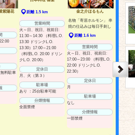
屋紫陽花
金之介ほるもん
距離 1.5 km
名物「寄居ホルモン」 串
営業時間
m
焼の仕込みは毎日手刺し
火～日、祝日、祝前日:
間
距離 1.6 km
11:30～14:30 （料理L.O.
2:00
13:30 ドリンクL.O.
営業時間
13:30）17:00～21:00
日
火～日、祝日、祝前日:
（料理L.O. 20:00 ドリン
17:00～23:00 （料理L.O.
クL.O. 20:00）
22:00 ドリンクL.O.
場
定休日
22:30）
に無料駐車
月、火（第３）
定休日
駐車場
月
報
あり ：25台駐車可能
駐車場
分煙情報
なし
全面禁煙
分煙情報
一部禁煙