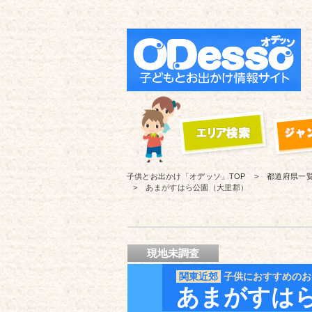
子供とお出かけ「オデッソ」
TOP
都道府県一
あまがすはら公園（大里郡）
現地未調査
関東近郊
子供におすすめのお
あまがすは