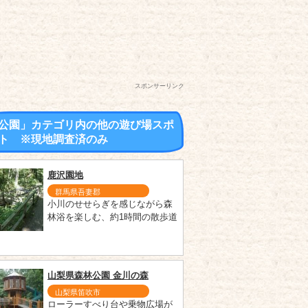
スポンサーリンク
公園」カテゴリ内の他の遊び場スポ
ト ※現地調査済のみ
鹿沢園地
群馬県吾妻郡
小川のせせらぎを感じながら森
林浴を楽しむ、約1時間の散歩道
山梨県森林公園 金川の森
山梨県笛吹市
ローラーすべり台や乗物広場が