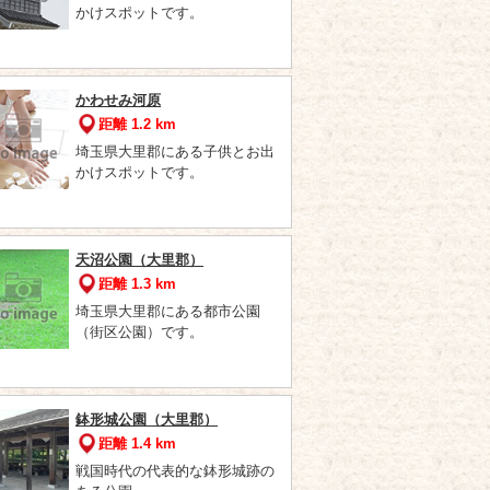
かけスポットです。
かわせみ河原
距離 1.2 km
埼玉県大里郡にある子供とお出
かけスポットです。
天沼公園（大里郡）
距離 1.3 km
埼玉県大里郡にある都市公園
（街区公園）です。
鉢形城公園（大里郡）
距離 1.4 km
戦国時代の代表的な鉢形城跡の