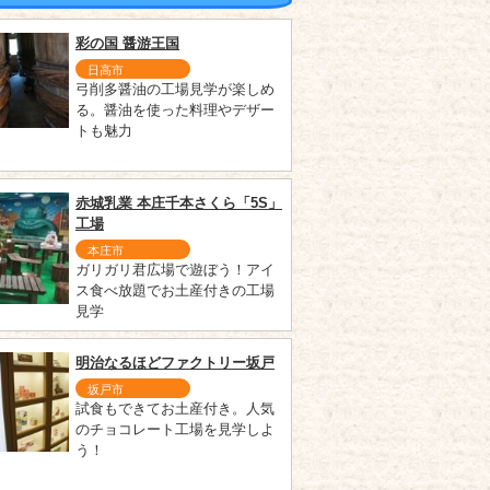
彩の国 醤游王国
日高市
弓削多醤油の工場見学が楽しめ
る。醤油を使った料理やデザー
トも魅力
赤城乳業 本庄千本さくら「5S」
工場
本庄市
ガリガリ君広場で遊ぼう！アイ
ス食べ放題でお土産付きの工場
見学
明治なるほどファクトリー坂戸
坂戸市
試食もできてお土産付き。人気
のチョコレート工場を見学しよ
う！