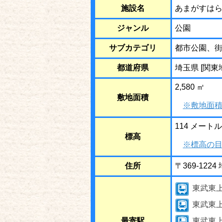
施設名
あまがすは
ジャンル
公園
サブカテゴリ
都市公園、
都道府県
埼玉県 [関東
2,580 ㎡
敷地面積
※敷地面積
114 メートル
標高
※標高の目
住所
〒369-12
東武東
東武東
最寄駅
東武東