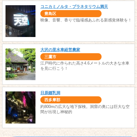
コニカミノルタ・プラネタリウム満天
豊島区
映像、音響、香りで臨場感あふれる新感覚体験を！
大沢の里水車経営農家
三鷹市
江戸時代に作られた高さ4.6メートルの大きな水車
を見に行こう！
日原鍾乳洞
西多摩郡
約800mの広大な地下探検。洞窟の奥には巨大な空
間が出現し神秘的