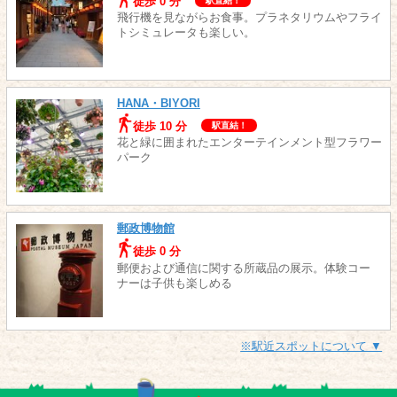
徒歩 0 分
駅直結！
飛行機を見ながらお食事。プラネタリウムやフライ
トシミュレータも楽しい。
HANA・BIYORI
徒歩 10 分
駅直結！
花と緑に囲まれたエンターテインメント型フラワー
パーク
郵政博物館
徒歩 0 分
郵便および通信に関する所蔵品の展示。体験コー
ナーは子供も楽しめる
※駅近スポットについて ▼