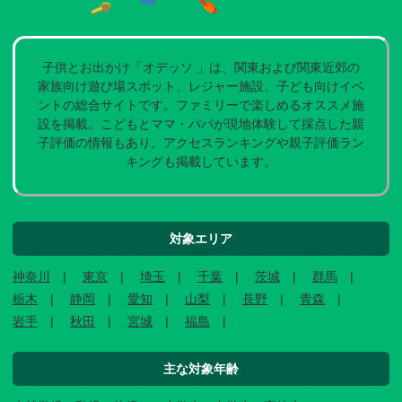
子供とお出かけ「オデッソ 」は、関東および関東近郊の
家族向け遊び場スポット、レジャー施設、子ども向けイベ
ントの総合サイトです。ファミリーで楽しめるオススメ施
設を掲載。こどもとママ・パパが現地体験して採点した親
子評価の情報もあり。アクセスランキングや親子評価ラン
キングも掲載しています。
対象エリア
神奈川
東京
埼玉
千葉
茨城
群馬
栃木
静岡
愛知
山梨
長野
青森
岩手
秋田
宮城
福島
主な対象年齢