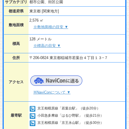
サブカテゴリ
都市公園、街区公園
都道府県
東京都 [関東地方]
2,576 ㎡
敷地面積
※敷地面積の目安 ▼
128 メートル
標高
※標高の目安 ▼
住所
〒206-0824 東京都稲城市若葉台４丁目１３−７
アクセス
※NaviConについて ▼
京王相模原線「若葉台駅」（徒歩20分）
最寄駅
小田急多摩線「はるひ野駅」（徒歩21分）
京王相模原線「京王永山駅」（徒歩30分）