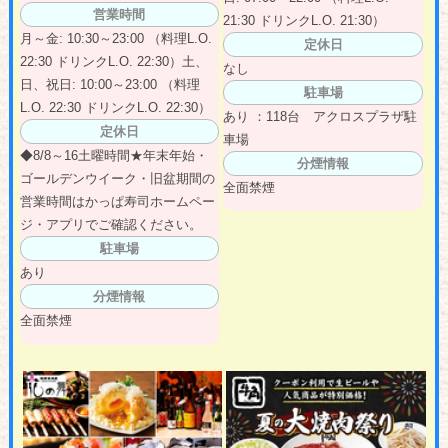
営業時間
21:30 ドリンクL.O. 21:30）
月～金: 10:30～23:00 （料理L.O.
定休日
22:30 ドリンクL.O. 22:30）土、
なし
日、祝日: 10:00～23:00 （料理
駐車場
L.O. 22:30 ドリンクL.O. 22:30）
あり ：118台 アクロスプラザ駐
定休日
車場
◆8/8～16土曜時間★年末年始・
分煙情報
ゴールデンウイーク・旧盆期間の
全面禁煙
営業時間はかっぱ寿司ホームペー
ジ・アプリでご確認ください。
駐車場
あり
分煙情報
全面禁煙