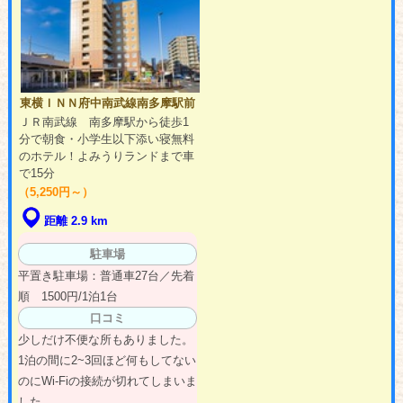
東横ＩＮＮ府中南武線南多摩駅前
ＪＲ南武線 南多摩駅から徒歩1
分で朝食・小学生以下添い寝無料
のホテル！よみうりランドまで車
で15分
（5,250円～）
距離 2.9 km
駐車場
平置き駐車場：普通車27台／先着
順 1500円/1泊1台
口コミ
少しだけ不便な所もありました。
1泊の間に2~3回ほど何もしてない
のにWi-Fiの接続が切れてしまいま
した。...