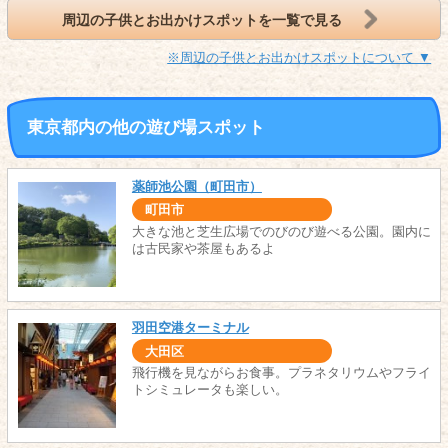
周辺の子供とお出かけスポットを一覧で見る
※周辺の子供とお出かけスポットについて ▼
東京都内の他の遊び場スポット
薬師池公園（町田市）
町田市
大きな池と芝生広場でのびのび遊べる公園。園内に
は古民家や茶屋もあるよ
羽田空港ターミナル
大田区
飛行機を見ながらお食事。プラネタリウムやフライ
トシミュレータも楽しい。