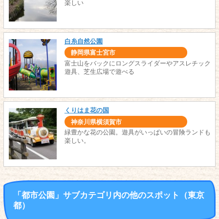
楽しい
白糸自然公園
静岡県富士宮市
富士山をバックにロングスライダーやアスレチック
遊具、芝生広場で遊べる
くりはま花の国
神奈川県横須賀市
緑豊かな花の公園。遊具がいっぱいの冒険ランドも
楽しい。
「都市公園」サブカテゴリ内の他のスポット（東京
都）