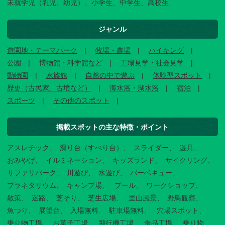
未就学児（乳児、幼児）、小学生、中学生、高校生
ジャンル
遊園地・テーマパーク
牧場・農場
ハイキング
公園
博物館・科学館など
工場見学・社会見学
動物園
水族館
自然の中で遊ぶ
体験型スポット
歴史（古民家、古墳など）
海水浴・湖水浴
宿泊
スポーツ
その他のスポット
掲載スポットの主な特徴・ポイント
アスレチック
滑り台（すべり台）
スライダー
遊具
おみやげ
イルミネーション
キッズランド
サイクリング
サファリパーク
川遊び
水遊び
バーベキュー
プラネタリウム
キャンプ場
プール
ワークショップ
散策
迷路
芝そり
芝生広場
里山風景
野鳥観察
魚つり
展望台
入場無料
駐車場無料
穴場スポット
乗り物工場
お菓子工場
飛行機工場
食品工場
乗り物