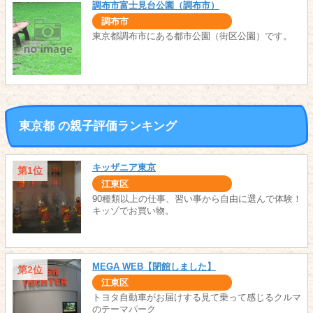
調布市富士見台公園（調布市）
調布市
東京都調布市にある都市公園（街区公園）です。
東京都 の親子評価ランキング
キッザニア東京
第1位
江東区
90種類以上の仕事、習い事から自由に選んで体験！
キッゾでお買い物。
MEGA WEB【閉館しました】
第2位
江東区
トヨタ自動車がお届けする見て乗って感じるクルマ
のテーマパーク