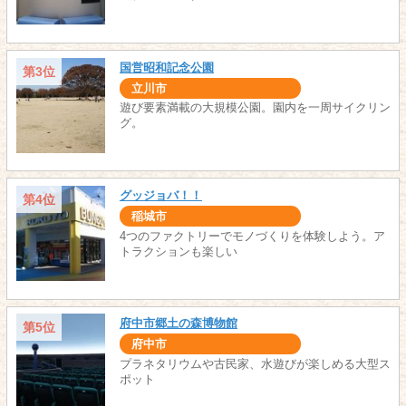
国営昭和記念公園
第3位
立川市
遊び要素満載の大規模公園。園内を一周サイクリン
グ。
グッジョバ！！
第4位
稲城市
4つのファクトリーでモノづくりを体験しよう。ア
トラクションも楽しい
府中市郷土の森博物館
第5位
府中市
プラネタリウムや古民家、水遊びが楽しめる大型ス
ポット