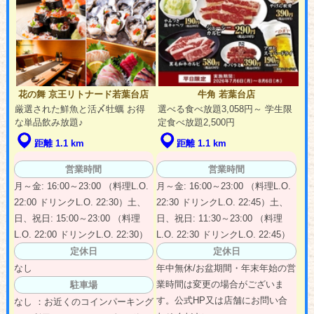
花の舞 京王リトナード若葉台店
牛角 若葉台店
厳選された鮮魚と活〆牡蠣 お得
選べる食べ放題3,058円～ 学生限
な単品飲み放題♪
定食べ放題2,500円
距離 1.1 km
距離 1.1 km
営業時間
営業時間
月～金: 16:00～23:00 （料理L.O.
月～金: 16:00～23:00 （料理L.O.
22:00 ドリンクL.O. 22:30）土、
22:30 ドリンクL.O. 22:45）土、
日、祝日: 15:00～23:00 （料理
日、祝日: 11:30～23:00 （料理
L.O. 22:00 ドリンクL.O. 22:30）
L.O. 22:30 ドリンクL.O. 22:45）
定休日
定休日
なし
年中無休/お盆期間・年末年始の営
業時間は変更の場合がございま
駐車場
す。公式HP又は店舗にお問い合
なし ：お近くのコインパーキング