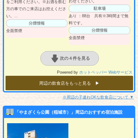
わせください。
をご利用ください。※お酒を飲む
駐車場
方の車でのご来店はお控えくださ
い。...
あり ：88台 共有※3時間まで無
料です。
分煙情報
分煙情報
全面禁煙
全面禁煙
次の４件を見る
Powered by
ホットペッパー Webサービス
周辺の飲食店をもっと見る ▶︎
※周辺の子連れOKな飲食店について ▼
「やまざくら公園（稲城市）」周辺のおすすめ宿泊施設