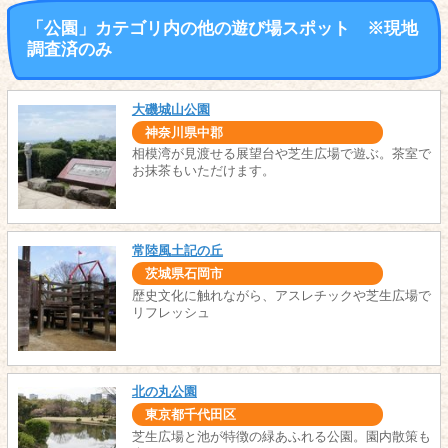
「公園」カテゴリ内の他の遊び場スポット ※現地
調査済のみ
大磯城山公園
神奈川県中郡
相模湾が見渡せる展望台や芝生広場で遊ぶ。茶室で
お抹茶もいただけます。
常陸風土記の丘
茨城県石岡市
歴史文化に触れながら、アスレチックや芝生広場で
リフレッシュ
北の丸公園
東京都千代田区
芝生広場と池が特徴の緑あふれる公園。園内散策も