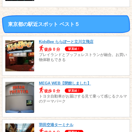
東京都の駅近スポット ベスト５
KidsBee ららぽーと立川立飛店
徒歩 0 分
駅直結！
プレイランドとブッフェレストランが融合。お買い
物体験もできる
MEGA WEB【閉館しました】
徒歩 0 分
駅直結！
トヨタ自動車がお届けする見て乗って感じるクルマ
のテーマパーク
羽田空港ターミナル