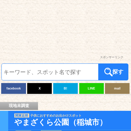
スポンサーリンク
探す
facebook
X
B!
LINE
mail
現地未調査
関東近郊
子供におすすめのお出かけスポット
やまざくら公園（稲城市）