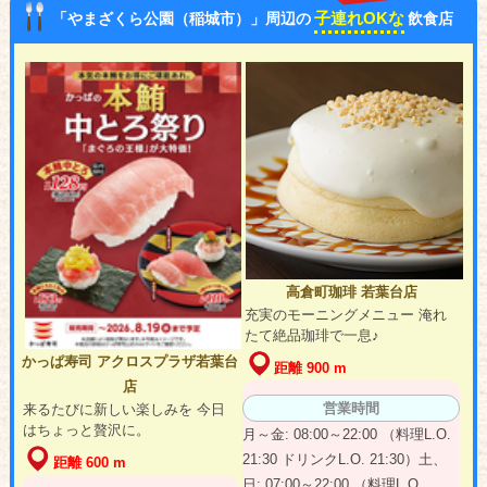
子連れOKな
「やまざくら公園（稲城市）」周辺の
飲食店
高倉町珈琲 若葉台店
充実のモーニングメニュー 淹れ
たて絶品珈琲で一息♪
かっぱ寿司 アクロスプラザ若葉台
距離 900 m
店
営業時間
来るたびに新しい楽しみを 今日
はちょっと贅沢に。
月～金: 08:00～22:00 （料理L.O.
21:30 ドリンクL.O. 21:30）土、
距離 600 m
日: 07:00～22:00 （料理L.O.