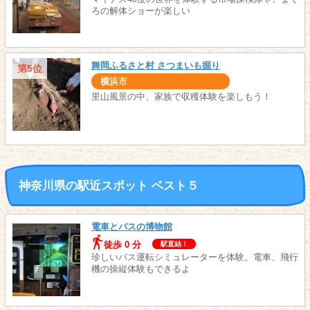
ろの解体ショーが楽しい
舞岡ふるさと村 さつまいも掘り
第5位
横浜市
里山風景の中、家族で収穫体験を楽しもう！
神奈川県の駅近スポット ベスト５
電車とバスの博物館
徒歩 0 分
駅直結！
珍しいバス運転シミュレーターを体験。電車、飛行
機の操縦体験もできるよ