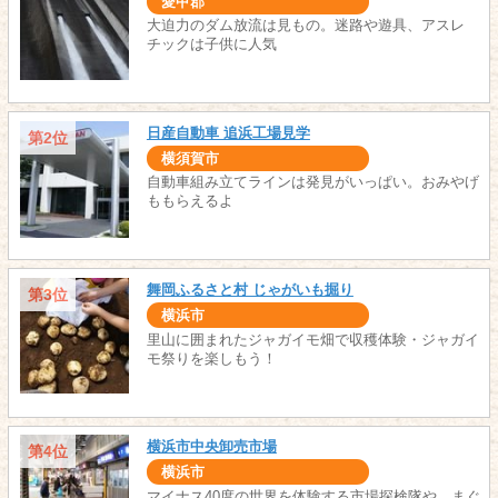
愛甲郡
大迫力のダム放流は見もの。迷路や遊具、アスレ
チックは子供に人気
日産自動車 追浜工場見学
第2位
横須賀市
自動車組み立てラインは発見がいっぱい。おみやげ
ももらえるよ
舞岡ふるさと村 じゃがいも掘り
第3位
横浜市
里山に囲まれたジャガイモ畑で収穫体験・ジャガイ
モ祭りを楽しもう！
横浜市中央卸売市場
第4位
横浜市
マイナス40度の世界を体験する市場探検隊や、まぐ