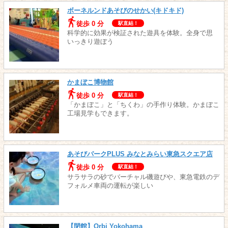
ボーネルンドあそびのせかい(キドキド)
徒歩 0 分
駅直結！
科学的に効果が検証された遊具を体験。全身で思
いっきり遊ぼう
かまぼこ博物館
徒歩 0 分
駅直結！
「かまぼこ」と「ちくわ」の手作り体験。かまぼこ
工場見学もできます。
あそびパークPLUS みなとみらい東急スクエア店
徒歩 0 分
駅直結！
サラサラの砂でバーチャル磯遊びや、東急電鉄のデ
フォルメ車両の運転が楽しい
【閉館】Orbi Yokohama