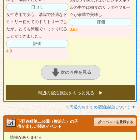
の代わり映えがないビジネスホテ
口コミ
ルの中では朝食のサラダやフルー
女性専用で安心、清潔で快適なド
ツが豪華で美味し...
ミトリー初めてのドミトリーでし
評価
たが、とても綺麗でぐっすり眠る
3.63
ことができました...
評価
4.0
次の４件を見る
周辺の宿泊施設をもっと見る ▶︎
※周辺のおすすめ宿泊施設について ▼
下野谷町第二公園（横浜市）の子
イベントを登録する
供が楽しい関連イベント
情報がありません