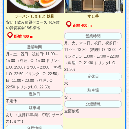
ラーメン しまもと 鶴見
すし善
安い！飲み放題付コース お座敷
距離 400 m
の貸切宴会15名様迄
営業時間
距離 400 m
月、火、木～日、祝日、祝前日:
営業時間
11:00～13:30 （料理L.O. 13:00 ド
月～土、祝日、祝前日: 11:00～
リンクL.O. 13:00）17:00～22:00
15:00 （料理L.O. 15:00 ドリンク
（料理L.O. 21:30 ドリンクL.O.
L.O. 15:00）17:00～23:00 （料理
21:30）
L.O. 22:50 ドリンクL.O. 22:50）
定休日
日: 11:00～23:00 （料理L.O.
水
22:50 ドリンクL.O. 22:50）
駐車場
定休日
なし
不定休
分煙情報
駐車場
全面禁煙
あり ：提携駐車場にて割引サービ
スします！
分煙情報