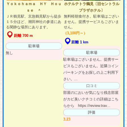
Ｙｏｋｏｈａｍａ ＨＹ Ｈｏｕ
ホテルテトラ鶴見〔旧セントラル
ｓｅ ＾
プラザホテル〕
ＪＲ鶴見駅、京急鶴見駅から徒歩
無料軽朝食付き。駐車場はござい
１５分ほど、潮田神社の参道にあ
ません。提携サービスもございま
る閑静な場所にあります。
せん。
（3,100円～）
距離 700 m
距離 1 km
駐車場
駐車場
無し
駐車場はございません。提携サー
ビスもございません。近隣コイン
パーキングをお探しの上ご利用下
さい。...
口コミ
部屋のにおいが気になり残念部屋
がカビ臭いクチコミの詳細はこち
らから https://review.trav...
評価
3.23