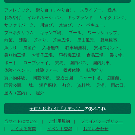
アスレチック
滑り台（すべり台）
スライダー
遊具
おみやげ
イルミネーション
キッズランド
サイクリング
サファリパーク
川遊び
水遊び
バーベキュー
プラネタリウム
キャンプ場
プール
ワークショップ
散策
迷路
芝そり
芝生広場
里山風景
野鳥観察
魚つり
展望台
入場無料
駐車場無料
穴場スポット
乗り物工場
お菓子工場
飛行機工場
食品工場
乗り物
ボート
ロープウェイ
乗馬
園内バス
園内列車
体験イベント
体験ツアー
収穫体験
味覚狩り
買い物体験
陶芸体験
交通公園
スケート場
図書館
国営公園
城
洞窟探検
灯台
資料館
足湯
雨の日
屋内（室内）
屋外
子供とお出かけ「オデッソ」
のあれこれ
当サイトについて
ご利用規約
プライバシーポリシー
よくある質問
イベント登録
お問い合わせ