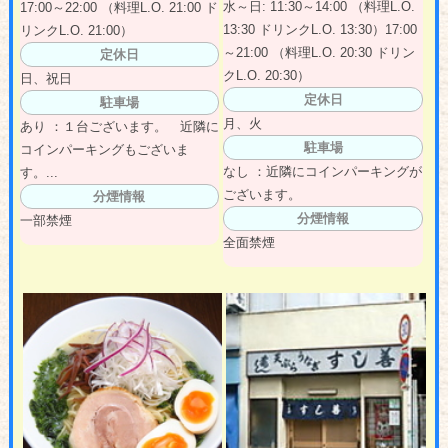
水～日: 11:30～14:00 （料理L.O.
17:00～22:00 （料理L.O. 21:00 ド
13:30 ドリンクL.O. 13:30）17:00
リンクL.O. 21:00）
～21:00 （料理L.O. 20:30 ドリン
定休日
クL.O. 20:30）
日、祝日
定休日
駐車場
月、火
あり ：１台ございます。 近隣に
駐車場
コインパーキングもございま
なし ：近隣にコインパーキングが
す。...
ございます。
分煙情報
分煙情報
一部禁煙
全面禁煙