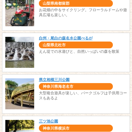
山梨県南都留郡
お花畑の中をサイクリング。フローラルドームや遊
具広場も楽しい。
白州・尾白の森名水公園べるが
山梨県北杜市
えん堤での水遊びと、自然いっぱいの森を散策
県立相模三川公園
神奈川県海老名市
大型複合遊具が楽しい、パークゴルフは子供用コー
スもあるよ
三ツ池公園
神奈川県横浜市