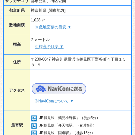
サブカテゴリ
都市公園、街区公園
都道府県
神奈川県 [関東地方]
1,628 ㎡
敷地面積
※敷地面積の目安 ▼
2 メートル
標高
※標高の目安 ▼
〒230-0047 神奈川県横浜市鶴見区下野谷町４丁目１５
住所
８−５
アクセス
※NaviConについて ▼
JR鶴見線「鶴見小野駅」（徒歩5分）
最寄駅
JR鶴見線「弁天橋駅」（徒歩9分）
JR鶴見線「国道駅」（徒歩15分）