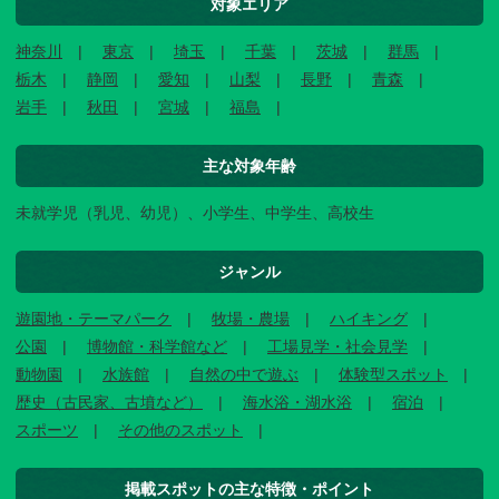
対象エリア
神奈川
東京
埼玉
千葉
茨城
群馬
栃木
静岡
愛知
山梨
長野
青森
岩手
秋田
宮城
福島
主な対象年齢
未就学児（乳児、幼児）、小学生、中学生、高校生
ジャンル
遊園地・テーマパーク
牧場・農場
ハイキング
公園
博物館・科学館など
工場見学・社会見学
動物園
水族館
自然の中で遊ぶ
体験型スポット
歴史（古民家、古墳など）
海水浴・湖水浴
宿泊
スポーツ
その他のスポット
掲載スポットの主な特徴・ポイント