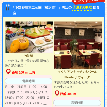
子連れOKな
「下野谷町第二公園（横浜市）」周辺の
飲食
店
与祢鮨
こだわりの器で飲むお酒 新鮮な
魚介類が魅力！
イタリアンキッチン&バール
距離 100 m 以内
Navita ナヴィータ
営業時間
季節の食材を活かした味♪ もちも
ちの生パスタ！
月～金、祝前日: 11:00～14:00
（料理L.O. 13:00 ドリンクL.O.
距離 400 m
13:00）17:00～22:00 （料理L.O.
営業時間
21:00 ドリンクL.O. 21:00）土: