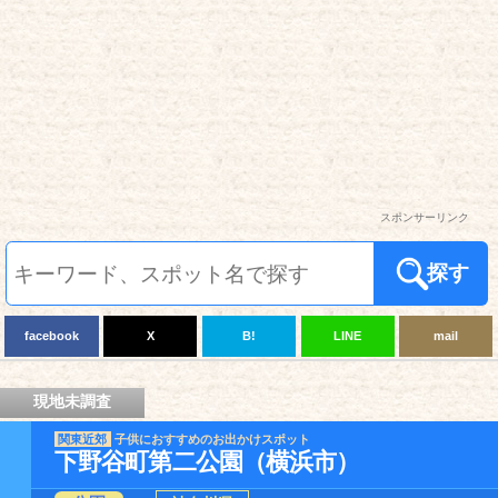
スポンサーリンク
探す
facebook
X
B!
LINE
mail
現地未調査
関東近郊
子供におすすめのお出かけスポット
下野谷町第二公園（横浜市）