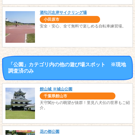
酒匂川左岸サイクリング場
小田原市
安全・安心、全て無料で楽しめる自転車練習場。
「公園」カテゴリ内の他の遊び場スポット ※現地
調査済のみ
館山城 ※城山公園
千葉県館山市
天守閣からの眺望が抜群！里見八犬伝の世界もご紹
介。
花の都公園