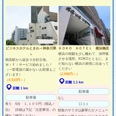
ビジネスホテルときわ＜神奈川県
ＫＯＫＯ ＨＯＴＥＬ 横浜鶴見
横浜の喧騒を少し離れて、深呼吸
＞
させる場所。KOKOとともに、ま
鶴見駅から徒歩３分好立地。
だ知らない横浜の表情に出会って
ＷｉＦｉサービス始めました！
ください
（一部電波の届かないお部屋もご
（2,946円～）
ざいます）
（4,510円～）
距離 1.1 km
距離 1 km
駐車場
駐車場
なし
有り 6台 １,１００円（税込／
口コミ
泊） 詳細は下記「注意事項」の
朝食のサラダは豪華だがメニュー
欄をご確認ください...