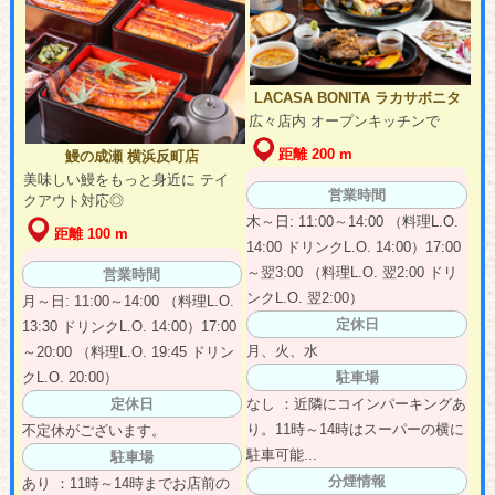
LACASA BONITA ラカサボニタ
広々店内 オープンキッチンで
距離 200 m
鰻の成瀬 横浜反町店
美味しい鰻をもっと身近に テイ
営業時間
クアウト対応◎
木～日: 11:00～14:00 （料理L.O.
距離 100 m
14:00 ドリンクL.O. 14:00）17:00
～翌3:00 （料理L.O. 翌2:00 ドリ
営業時間
ンクL.O. 翌2:00）
月～日: 11:00～14:00 （料理L.O.
定休日
13:30 ドリンクL.O. 14:00）17:00
月、火、水
～20:00 （料理L.O. 19:45 ドリン
駐車場
クL.O. 20:00）
なし ：近隣にコインパーキングあ
定休日
り。11時～14時はスーパーの横に
不定休がございます。
駐車可能...
駐車場
分煙情報
あり ：11時～14時までお店前の