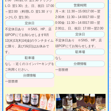
2:00 （料理L.O. 翌1:30 ドリンク
営業時間
L.O. 翌1:30）土、日、祝日: 17:00
月～水: 11:30～15:0017:00～翌
～翌2:00 （料理L.O. 翌1:30 ドリ
2:00木: 11:30～14:0017:00～翌
ンクL.O. 翌1:30）
0:00金: 11:30～14:0017:00～翌
定休日
2:00土、日、祝日: 17:00～翌2:00
不定休日あり ※SNS、HP、店
定休日
頭POPにてお知らせします8月
不定休日あり ※SNS、HP、店
12(水)13(木)14(金)のランチタイム
頭POPにてお知らせします。
に限り、及び16(日)はお休みで
す。
駐車場
駐車場
なし
なし ：近くのコインパーキングを
分煙情報
ご利用ください。
一部禁煙
分煙情報
一部禁煙