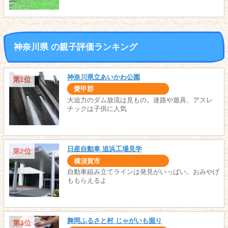
神奈川県 の親子評価ランキング
神奈川県立あいかわ公園
第1位
愛甲郡
大迫力のダム放流は見もの。迷路や遊具、アスレ
チックは子供に人気
日産自動車 追浜工場見学
第2位
横須賀市
自動車組み立てラインは発見がいっぱい。おみやげ
ももらえるよ
舞岡ふるさと村 じゃがいも掘り
第3位