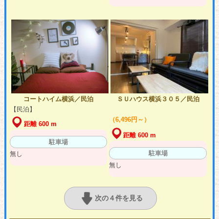
コートハイム横浜／民泊
ＳＵハウス横浜３０５／民泊
【民泊】
（6,496円～）
距離 600 m
距離 600 m
駐車場
駐車場
無し
無し
次の４件を見る