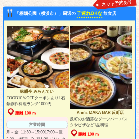
ネット予約あり
子連れOKな
「桐畑公園（横浜市）」周辺の
飲食店
味醂亭 みらんてい
FOOD10％OFFクーポンあり! 石
鍋創作料理ランチ1000円
Ann's IZAKA BAR 反町店
距離 100 m
反町のお洒落なダーツバー パス
営業時間
タやピザなど1品料理
月～金: 11:30～15:0017:00～翌
距離 100 m