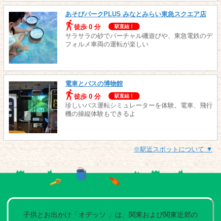
あそびパークPLUS みなとみらい東急スクエア店
徒歩 0 分
駅直結！
サラサラの砂でバーチャル磯遊びや、東急電鉄のデ
フォルメ車両の運転が楽しい
電車とバスの博物館
徒歩 0 分
駅直結！
珍しいバス運転シミュレーターを体験。電車、飛行
機の操縦体験もできるよ
※駅近スポットについて ▼
子供とお出かけ「オデッソ 」は、関東および関東近郊の