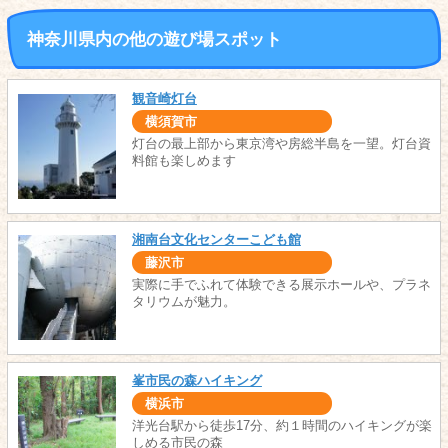
神奈川県内の他の遊び場スポット
観音崎灯台
横須賀市
灯台の最上部から東京湾や房総半島を一望。灯台資
料館も楽しめます
湘南台文化センターこども館
藤沢市
実際に手でふれて体験できる展示ホールや、プラネ
タリウムが魅力。
峯市民の森ハイキング
横浜市
洋光台駅から徒歩17分、約１時間のハイキングが楽
しめる市民の森