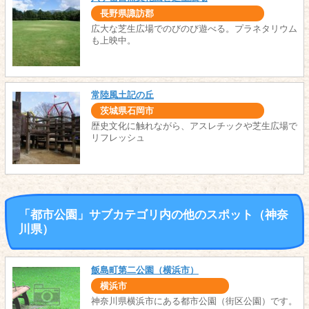
長野県諏訪郡
広大な芝生広場でのびのび遊べる。プラネタリウム
も上映中。
常陸風土記の丘
茨城県石岡市
歴史文化に触れながら、アスレチックや芝生広場で
リフレッシュ
「都市公園」サブカテゴリ内の他のスポット（神奈
川県）
飯島町第二公園（横浜市）
横浜市
神奈川県横浜市にある都市公園（街区公園）です。