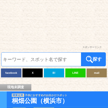
スポンサーリンク
探す
facebook
X
B!
LINE
mail
現地未調査
関東近郊
子供におすすめのお出かけスポット
桐畑公園（横浜市）