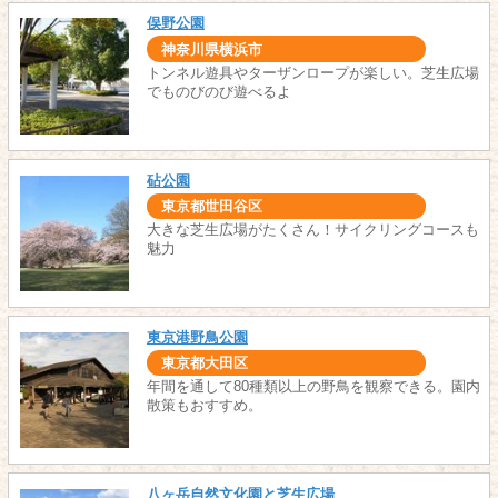
俣野公園
神奈川県横浜市
トンネル遊具やターザンロープが楽しい。芝生広場
でものびのび遊べるよ
砧公園
東京都世田谷区
大きな芝生広場がたくさん！サイクリングコースも
魅力
東京港野鳥公園
東京都大田区
年間を通して80種類以上の野鳥を観察できる。園内
散策もおすすめ。
八ヶ岳自然文化園と芝生広場