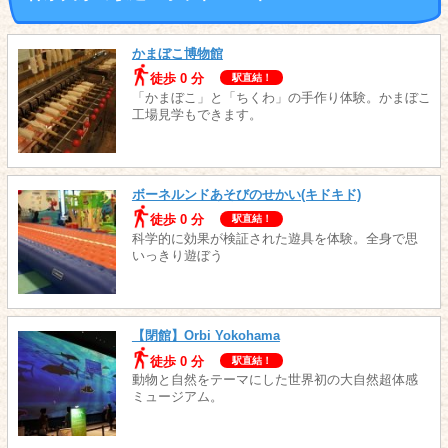
かまぼこ博物館
徒歩 0 分
駅直結！
「かまぼこ」と「ちくわ」の手作り体験。かまぼこ
工場見学もできます。
ボーネルンドあそびのせかい(キドキド)
徒歩 0 分
駅直結！
科学的に効果が検証された遊具を体験。全身で思
いっきり遊ぼう
【閉館】Orbi Yokohama
徒歩 0 分
駅直結！
動物と自然をテーマにした世界初の大自然超体感
ミュージアム。