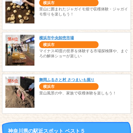
横浜市
里山に囲まれたジャガイモ畑で収穫体験・ジャガイ
モ祭りを楽しもう！
横浜市中央卸売市場
第4位
横浜市
マイナス40度の世界を体験する市場探検隊や、まぐ
ろの解体ショーが楽しい
舞岡ふるさと村 さつまいも掘り
第5位
横浜市
里山風景の中、家族で収穫体験を楽しもう！
神奈川県の駅近スポット ベスト５