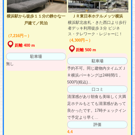
横浜駅から徒歩１１分の静かな一
ＪＲ東日本ホテルメッツ横浜
横浜駅北改札・きた西口より歩行
戸建て／民泊
者デッキ利用徒歩３分 ビジネ
ス・テレワーク・レジャーに！
（7,216円～）
（4,300円～）
距離 400 m
距離 500 m
駐車場
駐車場
無し
予約不可。同じ建物内タイムズＪ
Ｒ横浜パーキングは24時間/1，
500円(税込)...
口コミ
清潔感があり朝食も美味しく大満
足ホテルもとても清潔感があって
良かったです。17時チェックイン
で予定より早く...
評価
4.4