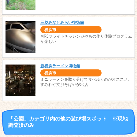
三菱みなとみらい技術館
横浜市
MRJフライトチャレンジやもの作り体験プログラム
が楽しい
新横浜ラーメン博物館
横浜市
ミニラーメンを取り分けて食べ歩くのがオススメ、
すみれや支那そばやが出店
「公園」カテゴリ内の他の遊び場スポット ※現地
調査済のみ