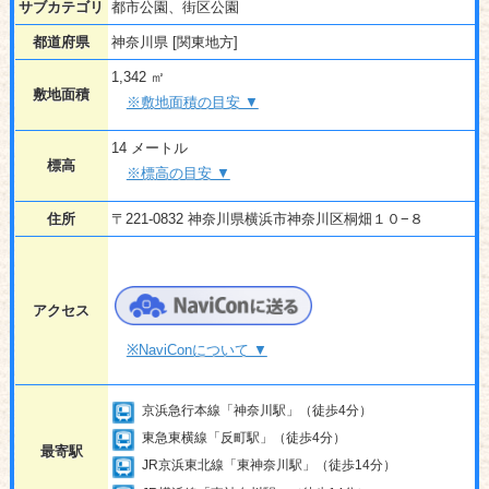
サブカテゴリ
都市公園、街区公園
都道府県
神奈川県 [関東地方]
1,342 ㎡
敷地面積
※敷地面積の目安 ▼
14 メートル
標高
※標高の目安 ▼
住所
〒221-0832 神奈川県横浜市神奈川区桐畑１０−８
アクセス
※NaviConについて ▼
京浜急行本線「神奈川駅」（徒歩4分）
東急東横線「反町駅」（徒歩4分）
最寄駅
JR京浜東北線「東神奈川駅」（徒歩14分）