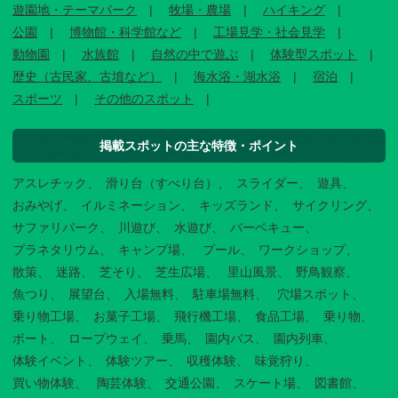
遊園地・テーマパーク
牧場・農場
ハイキング
公園
博物館・科学館など
工場見学・社会見学
動物園
水族館
自然の中で遊ぶ
体験型スポット
歴史（古民家、古墳など）
海水浴・湖水浴
宿泊
スポーツ
その他のスポット
掲載スポットの主な特徴・ポイント
アスレチック
滑り台（すべり台）
スライダー
遊具
おみやげ
イルミネーション
キッズランド
サイクリング
サファリパーク
川遊び
水遊び
バーベキュー
プラネタリウム
キャンプ場
プール
ワークショップ
散策
迷路
芝そり
芝生広場
里山風景
野鳥観察
魚つり
展望台
入場無料
駐車場無料
穴場スポット
乗り物工場
お菓子工場
飛行機工場
食品工場
乗り物
ボート
ロープウェイ
乗馬
園内バス
園内列車
体験イベント
体験ツアー
収穫体験
味覚狩り
買い物体験
陶芸体験
交通公園
スケート場
図書館