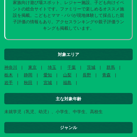
家族向け遊び場スポット、レジャー施設、子ども向けイベ
ントの総合サイトです。ファミリーで楽しめるオススメ施
設を掲載。こどもとママ・パパが現地体験して採点した親
子評価の情報もあり。アクセスランキングや親子評価ラン
キングも掲載しています。
対象エリア
神奈川
東京
埼玉
千葉
茨城
群馬
栃木
静岡
愛知
山梨
長野
青森
岩手
秋田
宮城
福島
主な対象年齢
未就学児（乳児、幼児）、小学生、中学生、高校生
ジャンル