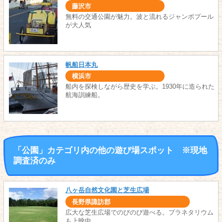
藤沢市
無料の交通公園が魅力。波と流れるジャンボプール
が大人気
帆船日本丸
横浜市
船内を探検しながら歴史を学ぶ。1930年に造られた
航海訓練船。
「公園」カテゴリ内の他の遊び場スポット ※現地
調査済のみ
八ヶ岳自然文化園と芝生広場
長野県諏訪郡
広大な芝生広場でのびのび遊べる。プラネタリウム
も上映中。