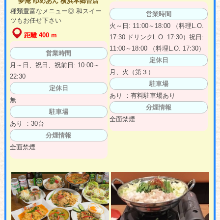
夢庵 ゆめあん 横浜本郷台店
種類豊富なメニュー◎ 和スイー
営業時間
ツもお任せ下さい
火～日: 11:00～18:00 （料理L.O.
距離 400 m
17:30 ドリンクL.O. 17:30）祝日:
11:00～18:00 （料理L.O. 17:30）
営業時間
定休日
月～日、祝日、祝前日: 10:00～
月、火（第３）
22:30
駐車場
定休日
あり ：有料駐車場あり
無
分煙情報
駐車場
全面禁煙
あり ：30台
分煙情報
全面禁煙