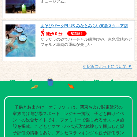
ミュージアム。
あそびパークPLUS みなとみらい東急スクエア店
徒歩 0 分
駅直結！
サラサラの砂でバーチャル磯遊びや、東急電鉄のデ
フォルメ車両の運転が楽しい
※駅近スポットについて ▼
子供とお出かけ「オデッソ 」は、関東および関東近郊の
家族向け遊び場スポット、レジャー施設、子ども向けイベ
ントの総合サイトです。ファミリーで楽しめるオススメ施
設を掲載。こどもとママ・パパが現地体験して採点した親
子評価の情報もあり。アクセスランキングや親子評価ラン