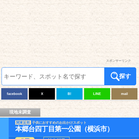
スポンサーリンク
探す
facebook
X
B!
LINE
mail
現地未調査
関東近郊
子供におすすめのお出かけスポット
本郷台四丁目第一公園（横浜市）