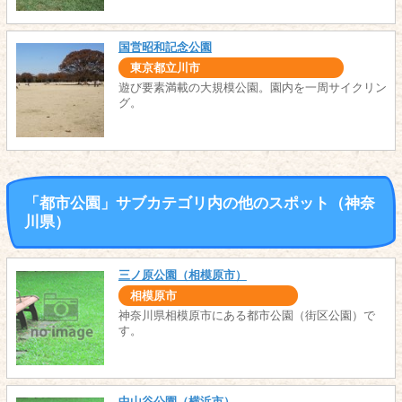
国営昭和記念公園
東京都立川市
遊び要素満載の大規模公園。園内を一周サイクリン
グ。
「都市公園」サブカテゴリ内の他のスポット（神奈
川県）
三ノ原公園（相模原市）
相模原市
神奈川県相模原市にある都市公園（街区公園）で
す。
中山谷公園（横浜市）