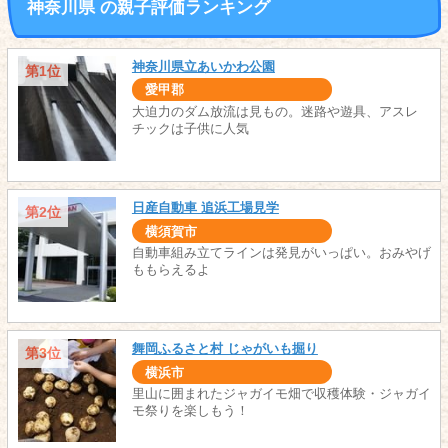
神奈川県 の親子評価ランキング
神奈川県立あいかわ公園
第1位
愛甲郡
大迫力のダム放流は見もの。迷路や遊具、アスレ
チックは子供に人気
日産自動車 追浜工場見学
第2位
横須賀市
自動車組み立てラインは発見がいっぱい。おみやげ
ももらえるよ
舞岡ふるさと村 じゃがいも掘り
第3位
横浜市
里山に囲まれたジャガイモ畑で収穫体験・ジャガイ
モ祭りを楽しもう！