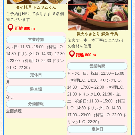
タイ料理 トムヤムくん
ご予約はHPにて承ります ６名個
室ございます
距離 800 m
炭火やきとり 鮮魚 千鳥
営業時間
炭火で一本一本丁寧に こだわり
の食材を使用
火～日: 11:30～15:00 （料理L.O.
14:30 ドリンクL.O. 14:30）17:30
距離 800 m
～23:00 （料理L.O. 22:30 ドリン
営業時間
クL.O. 22:30）
月～水、日、祝日: 11:30～15:00
定休日
（料理L.O. 14:30 ドリンクL.O.
月
14:30）17:00～22:00 （料理L.O.
駐車場
21:00 ドリンクL.O. 21:30）金、
なし
土、祝前日: 11:30～15:00 （料理
分煙情報
L.O. 14:30 ドリンクL.O. 14:30）
全面禁煙
17:00～23:00 （料理L.O. 22:00 ド
リンクL.O. 22:30）
定休日