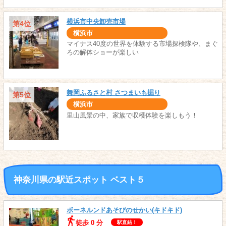
横浜市中央卸売市場
第4位
横浜市
マイナス40度の世界を体験する市場探検隊や、まぐ
ろの解体ショーが楽しい
舞岡ふるさと村 さつまいも掘り
第5位
横浜市
里山風景の中、家族で収穫体験を楽しもう！
神奈川県の駅近スポット ベスト５
ボーネルンドあそびのせかい(キドキド)
徒歩 0 分
駅直結！