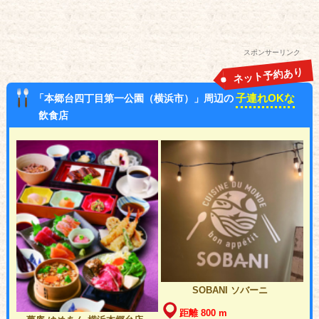
スポンサーリンク
ネット予約あり
子連れOKな
「本郷台四丁目第一公園（横浜市）」周辺の
飲食店
SOBANI ソバーニ
距離 800 m