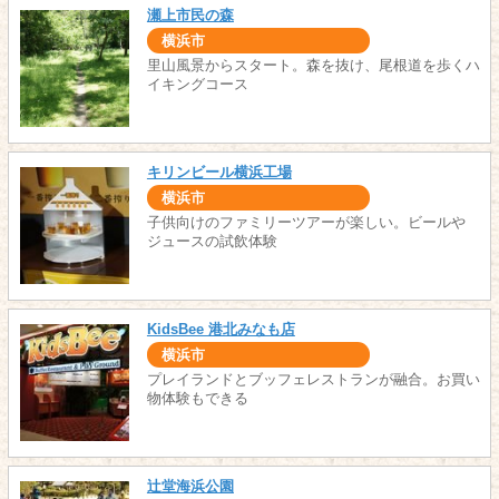
瀬上市民の森
横浜市
里山風景からスタート。森を抜け、尾根道を歩くハ
イキングコース
キリンビール横浜工場
横浜市
子供向けのファミリーツアーが楽しい。ビールや
ジュースの試飲体験
KidsBee 港北みなも店
横浜市
プレイランドとブッフェレストランが融合。お買い
物体験もできる
辻堂海浜公園