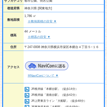
サブカテゴリ
都市公園、街区公園
都道府県
神奈川県 [関東地方]
1,786 ㎡
敷地面積
※敷地面積の目安 ▼
44 メートル
標高
※標高の目安 ▼
住所
〒247-0008 神奈川県横浜市栄区本郷台４丁目５−１６
アクセス
※NaviConについて ▼
JR根岸線「本郷台駅」（徒歩14分）
JR根岸線「港南台駅」（徒歩42分）
JR上野東京ライン「大船駅」（徒歩48分）
JR東海道本線「大船駅」（徒歩48分）