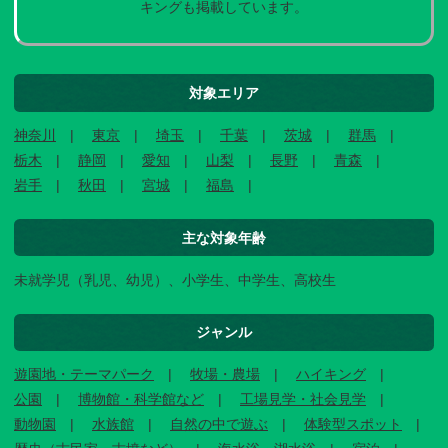
キングも掲載しています。
対象エリア
神奈川
東京
埼玉
千葉
茨城
群馬
栃木
静岡
愛知
山梨
長野
青森
岩手
秋田
宮城
福島
主な対象年齢
未就学児（乳児、幼児）、小学生、中学生、高校生
ジャンル
遊園地・テーマパーク
牧場・農場
ハイキング
公園
博物館・科学館など
工場見学・社会見学
動物園
水族館
自然の中で遊ぶ
体験型スポット