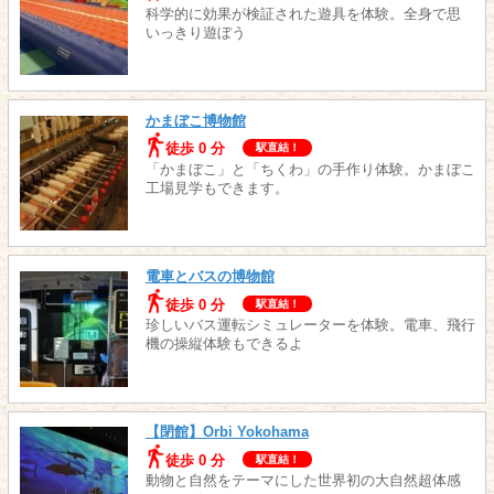
科学的に効果が検証された遊具を体験。全身で思
いっきり遊ぼう
かまぼこ博物館
徒歩 0 分
駅直結！
「かまぼこ」と「ちくわ」の手作り体験。かまぼこ
工場見学もできます。
電車とバスの博物館
徒歩 0 分
駅直結！
珍しいバス運転シミュレーターを体験。電車、飛行
機の操縦体験もできるよ
【閉館】Orbi Yokohama
徒歩 0 分
駅直結！
動物と自然をテーマにした世界初の大自然超体感