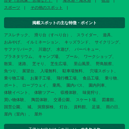
歴史（古民家、古墳など）
海水浴・湖水浴
宿泊
スポーツ
その他のスポット
掲載スポットの主な特徴・ポイント
アスレチック
滑り台（すべり台）
スライダー
遊具
おみやげ
イルミネーション
キッズランド
サイクリング
サファリパーク
川遊び
水遊び
バーベキュー
プラネタリウム
キャンプ場
プール
ワークショップ
散策
迷路
芝そり
芝生広場
里山風景
野鳥観察
魚つり
展望台
入場無料
駐車場無料
穴場スポット
乗り物工場
お菓子工場
飛行機工場
食品工場
乗り物
ボート
ロープウェイ
乗馬
園内バス
園内列車
体験イベント
体験ツアー
収穫体験
味覚狩り
買い物体験
陶芸体験
交通公園
スケート場
図書館
国営公園
城
洞窟探検
灯台
資料館
足湯
雨の日
屋内（室内）
屋外