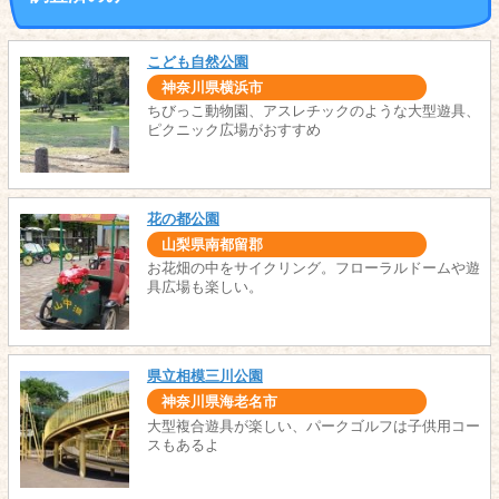
こども自然公園
神奈川県横浜市
ちびっこ動物園、アスレチックのような大型遊具、
ピクニック広場がおすすめ
花の都公園
山梨県南都留郡
お花畑の中をサイクリング。フローラルドームや遊
具広場も楽しい。
県立相模三川公園
神奈川県海老名市
大型複合遊具が楽しい、パークゴルフは子供用コー
スもあるよ