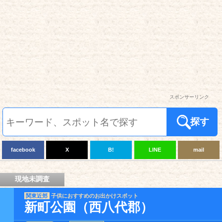
スポンサーリンク
探す
facebook
X
B!
LINE
mail
現地未調査
関東近郊
子供におすすめのお出かけスポット
新町公園（西八代郡）