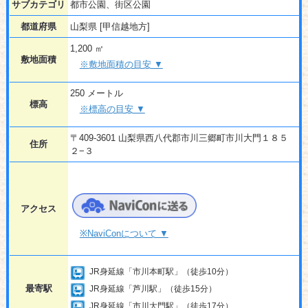
サブカテゴリ
都市公園、街区公園
都道府県
山梨県 [甲信越地方]
1,200 ㎡
敷地面積
※敷地面積の目安 ▼
250 メートル
標高
※標高の目安 ▼
〒409-3601 山梨県西八代郡市川三郷町市川大門１８５
住所
２−３
アクセス
※NaviConについて ▼
JR身延線「市川本町駅」（徒歩10分）
最寄駅
JR身延線「芦川駅」（徒歩15分）
JR身延線「市川大門駅」（徒歩17分）