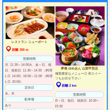
レストラン ニューポート
距離 300 m
営業時間
月: 11:30～14:00火、金～日、祝
夢庵 ゆめあん 山梨甲西店
日、祝前日: 11:30～14:30 （料理
種類豊富なメニュー◎ 和スイー
L.O. 14:00）18:00～21:00 （料理
ツもお任せ下さい
L.O. 20:00）
距離 2 km
定休日
水、木
営業時間
駐車場
月～日、祝日、祝前日: 10:30～
あり
23:30