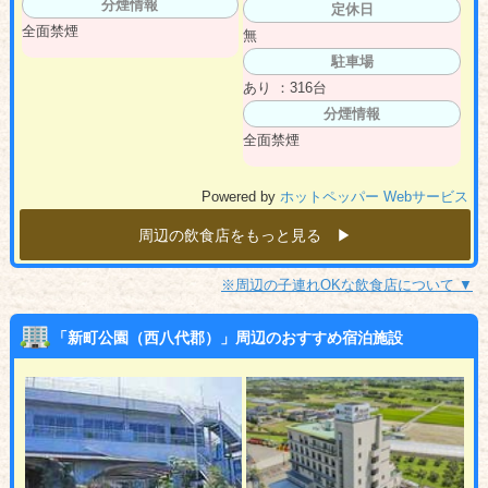
分煙情報
定休日
全面禁煙
無
駐車場
あり ：316台
分煙情報
全面禁煙
Powered by
ホットペッパー Webサービス
周辺の飲食店をもっと見る ▶︎
※周辺の子連れOKな飲食店について ▼
「新町公園（西八代郡）」周辺のおすすめ宿泊施設