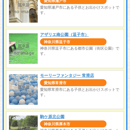
愛知県瀬戸市
愛知県瀬戸市にある子供とお出かけスポットで
す。
アザリエ南公園（逗子市）
神奈川県逗子市
神奈川県逗子市にある都市公園（街区公園）で
す。
モーリーファンタジー 常滑店
愛知県常滑市
愛知県常滑市にある子供とお出かけスポットで
す。
駒ケ原北公園
神奈川県厚木市