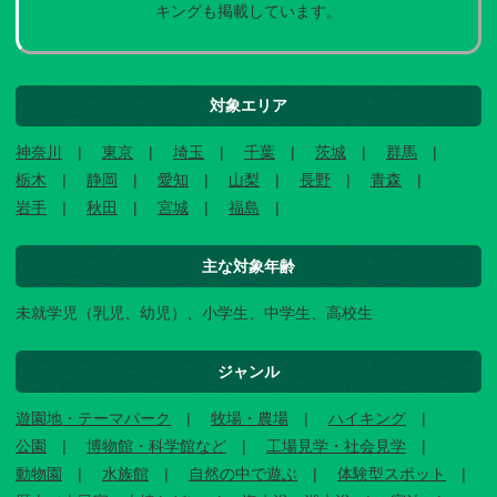
キングも掲載しています。
対象エリア
神奈川
東京
埼玉
千葉
茨城
群馬
栃木
静岡
愛知
山梨
長野
青森
岩手
秋田
宮城
福島
主な対象年齢
未就学児（乳児、幼児）、小学生、中学生、高校生
ジャンル
遊園地・テーマパーク
牧場・農場
ハイキング
公園
博物館・科学館など
工場見学・社会見学
動物園
水族館
自然の中で遊ぶ
体験型スポット