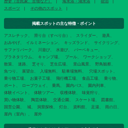
歴史（古民家、古墳など）
海水浴・湖水浴
宿泊
スポーツ
その他のスポット
掲載スポットの主な特徴・ポイント
アスレチック
滑り台（すべり台）
スライダー
遊具
おみやげ
イルミネーション
キッズランド
サイクリング
サファリパーク
川遊び
水遊び
バーベキュー
プラネタリウム
キャンプ場
プール
ワークショップ
散策
迷路
芝そり
芝生広場
里山風景
野鳥観察
魚つり
展望台
入場無料
駐車場無料
穴場スポット
乗り物工場
お菓子工場
飛行機工場
食品工場
乗り物
ボート
ロープウェイ
乗馬
園内バス
園内列車
体験イベント
体験ツアー
収穫体験
味覚狩り
買い物体験
陶芸体験
交通公園
スケート場
図書館
国営公園
城
洞窟探検
灯台
資料館
足湯
雨の日
屋内（室内）
屋外