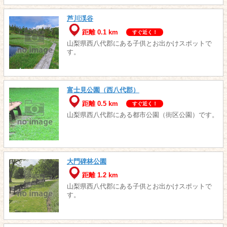
芦川渓谷
距離 0.1 km
すぐ近く！
山梨県西八代郡にある子供とお出かけスポットで
す。
富士見公園（西八代郡）
距離 0.5 km
すぐ近く！
山梨県西八代郡にある都市公園（街区公園）です。
大門碑林公園
距離 1.2 km
山梨県西八代郡にある子供とお出かけスポットで
す。