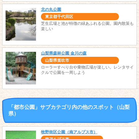
北の丸公園
東京都千代田区
芝生広場と池が特徴の緑あふれる公園。園内散策も
楽しい
山梨県森林公園 金川の森
山梨県笛吹市
ローラーすべり台や乗物広場が楽しい。レンタサイ
クルで公園を一周しよう
「都市公園」サブカテゴリ内の他のスポット（山梨
県）
牧野街区公園（南アルプス市）