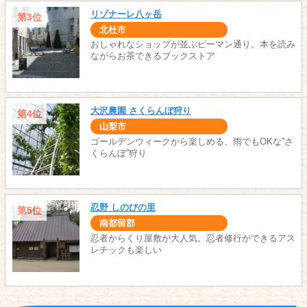
リゾナーレ八ヶ岳
第3位
北杜市
おしゃれなショップが並ぶピーマン通り。本を読み
ながらお茶できるブックストア
大沢農園 さくらんぼ狩り
第4位
山梨市
ゴールデンウィークから楽しめる、雨でもOKな”さ
くらんぼ”狩り
忍野 しのびの里
第5位
南都留郡
忍者からくり屋敷が大人気。忍者修行ができるアス
レチックも楽しい