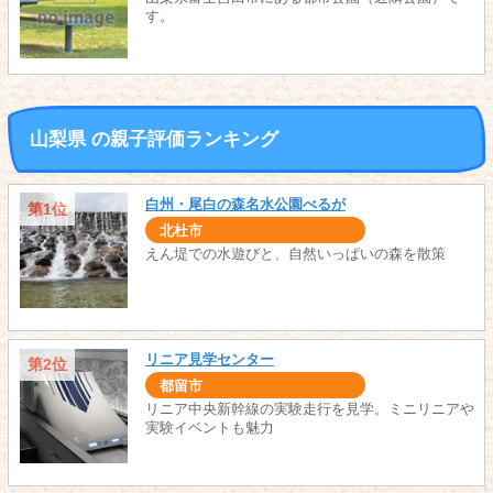
す。
山梨県 の親子評価ランキング
白州・尾白の森名水公園べるが
第1位
北杜市
えん堤での水遊びと、自然いっぱいの森を散策
リニア見学センター
第2位
都留市
リニア中央新幹線の実験走行を見学。ミニリニアや
実験イベントも魅力