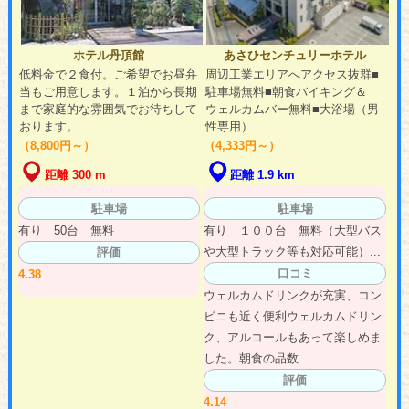
ホテル丹頂館
あさひセンチュリーホテル
低料金で２食付。ご希望でお昼弁
周辺工業エリアへアクセス抜群■
当もご用意します。１泊から長期
駐車場無料■朝食バイキング＆
まで家庭的な雰囲気でお待ちして
ウェルカムバー無料■大浴場（男
おります。
性専用）
（8,800円～）
（4,333円～）
距離 300 m
距離 1.9 km
駐車場
駐車場
有り 50台 無料
有り １００台 無料（大型バス
や大型トラック等も対応可能）...
評価
口コミ
4.38
ウェルカムドリンクが充実、コン
ビニも近く便利ウェルカムドリン
ク、アルコールもあって楽しめま
した。朝食の品数...
評価
4.14