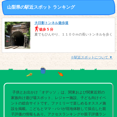
山梨県の駅近スポット ランキング
大日影トンネル遊歩道
徒歩 5 分
夏でもひんやり、１１００ｍの長いトンネルを歩く
※駅近スポットについて ▼
子供とお出かけ「オデッソ 」は、関東および関東近郊の
家族向け遊び場スポット、レジャー施設、子ども向けイベ
ントの総合サイトです。ファミリーで楽しめるオススメ施
設を掲載。こどもとママ・パパが現地体験して採点した親
子評価の情報もあり。アクセスランキングや親子評価ラン