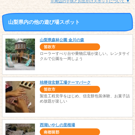
※周辺の子供とお出かけスポットについて ▼
山梨県内の他の遊び場スポット
山梨県森林公園 金川の森
笛吹市
ローラーすべり台や乗物広場が楽しい。レンタサイ
クルで公園を一周しよう
桔梗信玄餅工場テーマパーク
笛吹市
製造工程見学をはじめ、信玄餅包装体験、お菓子詰
め放題が楽しい
西湖いやしの里根場
南都留郡