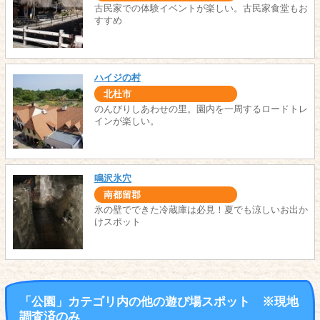
古民家での体験イベントが楽しい。古民家食堂もお
すすめ
ハイジの村
北杜市
のんびりしあわせの里。園内を一周するロードトレ
インが楽しい。
鳴沢氷穴
南都留郡
氷の壁でできた冷蔵庫は必見！夏でも涼しいお出か
けスポット
「公園」カテゴリ内の他の遊び場スポット ※現地
調査済のみ